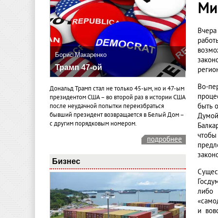
Ми
Вчера
работ
возмо
Борис Макаренко
закон
Трамп 47-ой
регио
Во-пе
Дональд Трамп стал не только 45-ым, но и 47-ым
проце
президентом США – во второй раз в истории США
быть 
после неудачной попытки переизбраться
бывший президент возвращается в Белый Дом –
Думой
с другим порядковым номером.
Балка
чтобы
подробнее
предл
закон
Бизнес
Сущес
Госду
либо 
«само
и вов