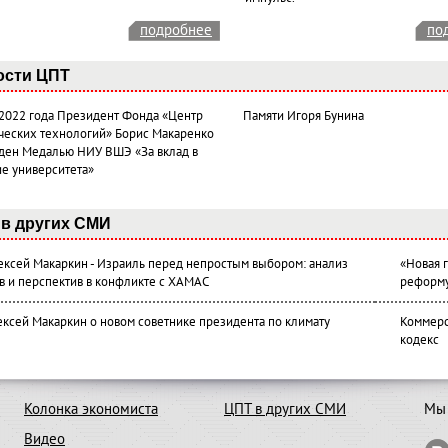
подробнее
по
ости ЦПТ
 2022 года Президент Фонда «Центр
Памяти Игоря Бунина
ческих технологий» Борис Макаренко
ден Медалью НИУ ВШЭ «За вклад в
ие университета»
в других СМИ
лексей Макаркин - Израиль перед непростым выбором: анализ
«Новая 
в и перспектив в конфликте с ХАМАС
реформ
ексей Макаркин о новом советнике президента по климату
Коммерс
кодекс
Колонка экономиста
ЦПТ в других СМИ
Мы 
Видео