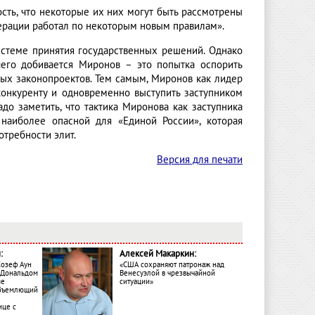
сть, что некоторые их них могут быть рассмотрены
ерации работал по некоторым новым правилам».
стеме принятия государственных решений. Однако
чего добивается Миронов – это попытка оспорить
ых законопроектов. Тем самым, Миронов как лидер
конкуренту и одновременно выступить заступником
о заметить, что тактика Миронова как заступника
наиболее опасной для «Единой России», которая
отребности элит.
Версия для печати
:
Алексей Макаркин:
Жозеф Аун
«США сохраняют патронаж над
с Дональдом
Венесуэлой в чрезвычайной
ме
ситуации»
объемлющий
ице с