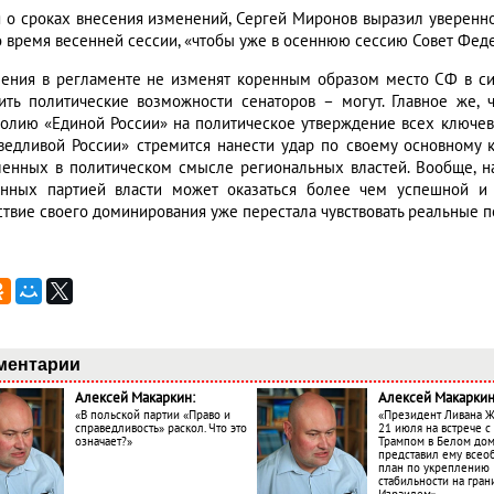
я о сроках внесения изменений, Сергей Миронов выразил уверенно
о время весенней сессии, «чтобы уже в осеннюю сессию Совет Фед
ения в регламенте не изменят коренным образом место СФ в си
ить политические возможности сенаторов – могут. Главное же, 
олию «Единой России» на политическое утверждение всех ключев
ведливой России» стремится нанести удар по своему основному 
енных в политическом смысле региональных властей. Вообще, над
нных партией власти может оказаться более чем успешной и 
ствие своего доминирования уже перестала чувствовать реальные п
ментарии
Алексей Макаркин:
Алексей Макаркин
«В польской партии «Право и
«Президент Ливана 
справедливость» раскол. Что это
21 июля на встрече 
означает?»
Трампом в Белом до
представил ему все
план по укреплению
стабильности на гран