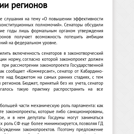
ии регионов
ие слушания на тему «О повышении эффективности
конституционных полномочий». Сенаторы обсудили
ние годы лишь формальным органом утверждения
ронов получает возможность потешить амбиции
ений на федеральном уровне.
илить включенность сенаторов в законотворческий
ции норму, согласно которой законопроект должен
и при рассмотрении законопроекта Государственной
к сообщает «Коммерсант», сенатор от Кабардино-
те над бюджетом на самых ранних стадиях, с тем
регионов. Бюджет, принятый без их учета, сенатор
галось такую практику распространить на все
большей части механическую роль парламента: как
 те законопроекты, которые либо санкционированы,
ое, и в нем депутаты Госдумы могут заниматься
ях роль СФ еще более минимизируется, позволяя ГД
суждении законопроектов. Поэтому предложение