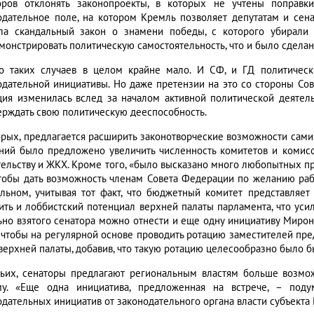
оров отклонять законопроекты, в которых не учтены поправ
одательное поле, на котором Кремль позволяет депутатам и сена
ла скандальный закон о знамени победы, с которого убирали
монстрировать политическую самостоятельность, что и было сделан
о таких случаев в целом крайне мало. И СФ, и ГД политическ
одательной инициативы. Но даже претензии на это со стороны Со
ция изменилась вслед за началом активной политической деяте
ерждать свою политическую дееспособность.
орых, предлагается расширить законотворческие возможности самих
ний было предложено увеличить численность комитетов и комисси
тельству и ЖКХ. Кроме того, «было высказано много любопытных пр
чтобы дать возможность членам Совета Федерации по желанию раб
льном, учитывая тот факт, что бюджетный комитет представляет
ить и лоббистский потенциал верхней палаты парламента, что усил
ьно взятого сенатора можно отнести и еще одну инициативу Мирон
, чтобы на регулярной основе проводить ротацию заместителей пре
верхней палаты, добавив, что такую ротацию целесообразно было бы
тьих, сенаторы предлагают региональным властям больше возмо
му. «Еще одна инициатива, предложенная на встрече, – под
одательных инициатив от законодательного органа власти субъекта 