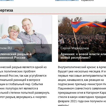
Израилем»
ертиза
тком.RU
Сергей Маркедонов
ленческий разрыв в
Армения: к новой власти или
еменной России
новой республике?
нческий разрыв является одной из
Внутриполитический кризис в Арм
ых политических проблем
бушует уже несколько месяцев. И 
нной России, так как усугубляется
первые массовые антиправительст
пиальной разницей в вопросе
акции, начавшиеся, как реакция на
ации в глобальный мир. События
подписание премьер-министром Н
них полутора лет являются в
Пашиняном совместного заявления
ельной степени попыткой развернуть
прекращении огня в Нагорном Кара
этот разрыв, вернувшись к «норме».
стихли в канун новогодних празднес
феврале 2021 года они получили н
импульс.