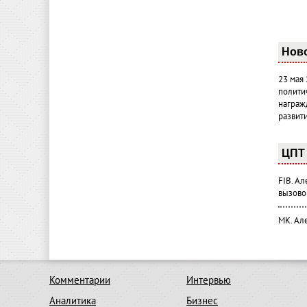
Нов
23 мая
полити
награж
развит
ЦПТ 
FIB. А
вызово
МК. Ал
Комментарии
Интервью
Аналитика
Бизнес