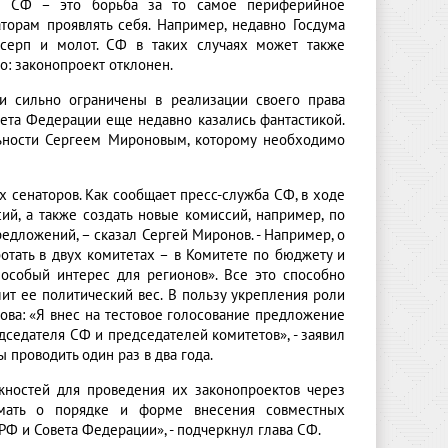
ки СФ – это борьба за то самое периферийное
торам проявлять себя. Например, недавно Госдума
 серп и молот. СФ в таких случаях может также
о: законопроект отклонен.
и сильно ограничены в реализации своего права
вета Федерации еще недавно казались фантастикой.
льности Сергеем Мироновым, которому необходимо
 сенаторов. Как сообщает пресс-служба СФ, в ходе
й, а также создать новые комиссий, например, по
едложений, – сказал Сергей Миронов. - Например, о
отать в двух комитетах – в Комитете по бюджету и
 особый интерес для регионов». Все это способно
ит ее политический вес. В пользу укрепления роли
ова: «Я внес на тестовое голосование предложение
дседателя СФ и председателей комитетов», - заявил
 проводить один раз в два года.
жностей для проведения их законопроектов через
умать о порядке и форме внесения совместных
РФ и Совета Федерации», - подчеркнул глава СФ.