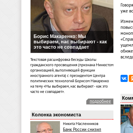
Говор
уже в
Измен
повыс
моноп
Борис Макаренко: Мы
«Спра
выбираем, нас выбирают - как
ущемл
это часто не совпадает
обиже
вслед
Текстовая расшифровка беседы Школы
гражданского просвещения (признана Минюстом
организацией, выполняющей функции
иностранного агента) с президентом Центра
политических технологий Борисом Макаренко
на тему «Мы выбираем, нас выбирают - как это
часто не совпадает».
Ком
подробнее
Колонка экономиста
Никита Масленников
Банк России снизил