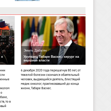
Эмиль Дабагян
 к
Уругваец Табаре Васкес: хирург на
вершине власти
ении
6 декабря 2020 года перешагнув 80 лет, от
если
тяжелой болезни скончался обаятельный
венные
человек, выдающийся деятель, блестящий
медик онколог, практиковавший до конца
иколом
жизни, Табаре Васкес.
 о
бахе,
тв, то в
овый