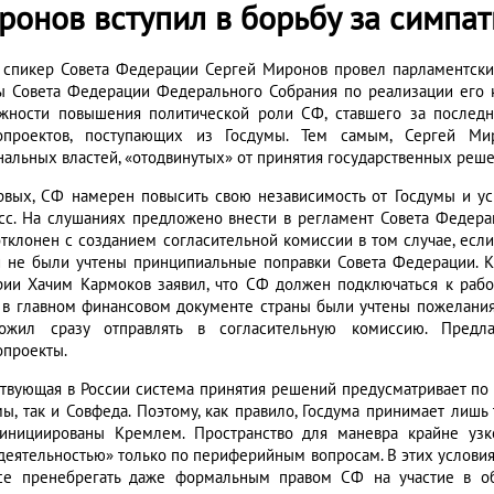
ронов вступил в борьбу за симпат
 спикер Совета Федерации Сергей Миронов провел парламентск
ы Совета Федерации Федерального Собрания по реализации его 
жности повышения политической роли СФ, ставшего за послед
опроектов, поступающих из Госдумы. Тем самым, Сергей Ми
нальных властей, «отодвинутых» от принятия государственных реш
рвых, СФ намерен повысить свою независимость от Госдумы и ус
сс. На слушаниях предложено внести в регламент Совета Федера
отклонен с созданием согласительной комиссии в том случае, есл
 не были учтены принципиальные поправки Совета Федерации. Ка
рии Хачим Кармоков заявил, что СФ должен подключаться к рабо
 в главном финансовом документе страны были учтены пожелания 
ожил сразу отправлять в согласительную комиссию. Предла
опроекты.
твующая в России система принятия решений предусматривает по 
мы, так и Совфеда. Поэтому, как правило, Госдума принимает лишь
инициированы Кремлем. Пространство для маневра крайне узк
деятельностью» только по периферийным вопросам. В этих услови
се пренебрегать даже формальным правом СФ на участие в об