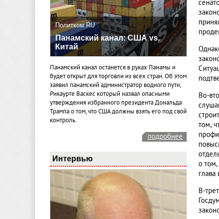
сенат
закон
приня
Политком.RU
проде
Панамский канал: США vs.
Китай
Однак
закон
Панамский канал останется в руках Панамы и
Ситуа
будет открыт для торговли из всех стран. Об этом
подтв
заявил панамский администратор водного пути,
Рикаурте Васкес который назвал опасными
Во-вт
утверждения избранного президента Дональда
слуша
Трампа о том, что США должны взять его под свой
строи
контроль.
том, 
профи
подробнее
повыс
отдел
Интервью
о том
глава 
В-тре
Госду
закон