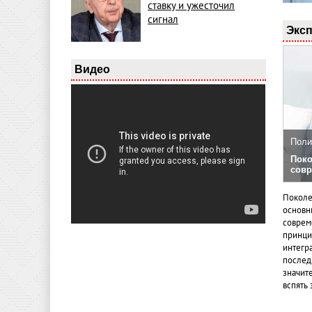
ставку и ужесточил
сигнал
Эксп
Видео
Поли
Поко
совр
Поколе
основн
совреме
принци
интегр
послед
значит
вспять 