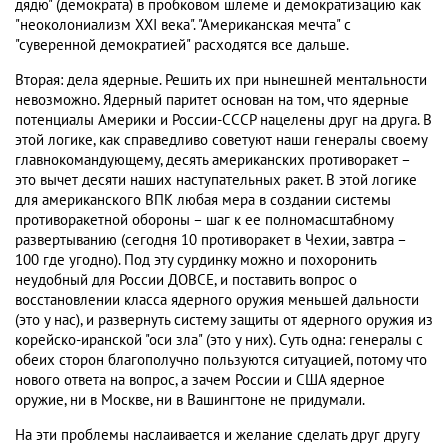
дядю" (демократа) в пробковом шлеме и демократизацию как
"неоколониализм XXI века". "Американская мечта" с
"суверенной демократией" расходятся все дальше.
Вторая: дела ядерные. Решить их при нынешней ментальности
невозможно. Ядерный паритет основан на том, что ядерные
потенциалы Америки и России-СССР нацелены друг на друга. В
этой логике, как справедливо советуют наши генералы своему
главнокомандующему, десять американских противоракет –
это вычет десяти наших наступательных ракет. В этой логике
для американского ВПК любая мера в создании системы
противоракетной обороны – шаг к ее полномасштабному
развертыванию (сегодня 10 противоракет в Чехии, завтра –
100 где угодно). Под эту сурдинку можно и похоронить
неудобный для России ДОВСЕ, и поставить вопрос о
восстановлении класса ядерного оружия меньшей дальности
(это у нас), и развернуть систему защиты от ядерного оружия из
корейско-иранской "оси зла" (это у них). Суть одна: генералы с
обеих сторон благополучно пользуются ситуацией, потому что
нового ответа на вопрос, а зачем России и США ядерное
оружие, ни в Москве, ни в Вашингтоне не придумали.
На эти проблемы наслаивается и желание сделать друг другу