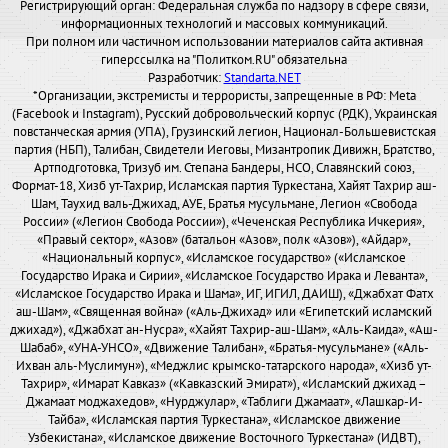
Регистрирующий орган: Федеральная служба по надзору в сфере связи,
информационных технологий и массовых коммуникаций.
При полном или частичном использовании материалов сайта активная
гиперссылка на "Политком.RU" обязательна
Разработчик:
Standarta.NET
*Организации, экстремисты и террористы, запрещенные в РФ: Meta
(Facebook и Instagram), Русский добровольческий корпус (РДК), Украинская
повстанческая армия (УПА), Грузинский легион, Национал-Большевистская
партия (НБП), Талибан, Свидетели Иеговы, Мизантропик Дивижн, Братство,
Артподготовка, Тризуб им. Степана Бандеры, НСО, Славянский союз,
Формат-18, Хизб ут-Тахрир, Исламская партия Туркестана, Хайят Тахрир аш-
Шам, Таухид валь-Джихад, АУЕ, Братья мусульмане, Легион «Свобода
России» («Легион Свобода России»), «Чеченская Республика Ичкерия»,
«Правый сектор», «Азов» (батальон «Азов», полк «Азов»), «Айдар»,
«Национальный корпус», «Исламское государство» («Исламское
Государство Ирака и Сирии», «Исламское Государство Ирака и Леванта»,
«Исламское Государство Ирака и Шама», ИГ, ИГИЛ, ДАИШ), «Джабхат Фатх
аш-Шам», «Священная война» («Аль-Джихад» или «Египетский исламский
джихад»), «Джабхат ан-Нусра», «Хайят Тахрир-аш-Шам», «Аль-Каида», «Аш-
Шабаб», «УНА-УНСО», «Движение Талибан», «Братья-мусульмане» («Аль-
Ихван аль-Муслимун»), «Меджлис крымско-татарского народа», «Хизб ут-
Тахрир», «Имарат Кавказ» («Кавказский Эмират»), «Исламский джихад –
Джамаат моджахедов», «Нурджулар», «Таблиги Джамаат», «Лашкар-И-
Тайба», «Исламская партия Туркестана», «Исламское движение
Узбекистана», «Исламское движение Восточного Туркестана» (ИДВТ),