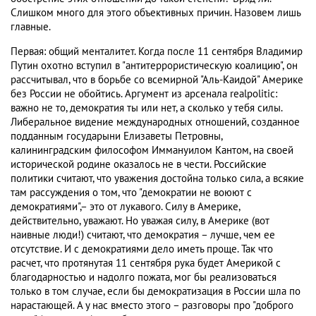
Слишком много для этого объективных причин. Назовем лишь
главные.
Первая: общий менталитет. Когда после 11 сентября Владимир
Путин охотно вступил в "антитеррористическую коалицию", он
рассчитывал, что в борьбе со всемирной "Аль-Каидой" Америке
без России не обойтись. Аргумент из арсенала realpolitic:
важно не то, демократия ты или нет, а сколько у тебя силы.
Либеральное видение международных отношений, созданное
подданным государыни Елизаветы Петровны,
калининградским философом Иммануилом Кантом, на своей
исторической родине оказалось не в чести. Российские
политики считают, что уважения достойна только сила, а всякие
там рассуждения о том, что "демократии не воюют с
демократиями",– это от лукавого. Силу в Америке,
действительно, уважают. Но уважая силу, в Америке (вот
наивные люди!) считают, что демократия – лучше, чем ее
отсутствие. И с демократиями дело иметь проще. Так что
расчет, что протянутая 11 сентября рука будет Америкой с
благодарностью и надолго пожата, мог бы реализоваться
только в том случае, если бы демократизация в России шла по
нарастающей. А у нас вместо этого – разговоры про "доброго