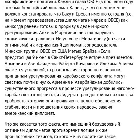
«конфликтной» политики. Каждый глава ОБСЕ (в прошлом году
это был бельгийский дипломат Карел де Гухт) непременно
должен констатировать, что Баку и Ереван именно сегодня (т.е.
на момент председательства дипломата имярек в ОБСЕ) как
«никогда ранее» готовы к прорыву в деле мирного
урегулирования. Анхель Моратинос не стал нарушать
сложившуюся традицию. Не уступает Моратиносу (по части
оптимизма) и американский дипломат, сопредседатель
Минской группы ОБСЕ от США Мэтью Брайза. «Если
предстоящая 9 июня в Санкт-Петербурге встреча президентов
Армении и Азербайджана Роберта Кочаряна и Ильхама Алиева
окажется успешной, то разногласия сторон по основным
принципам урегулирования карабахского конфликта могут
свестись почти к нулю. Армения и Азербайджан добились
существенного прогресса в процессе урегулирования нагорно-
карабахского конфликта, и лидеры стран достойны похвалы за
храбрость, которую они проявляют с целью обеспечения
стабильности и процветания своих народов»,- заявил
американский дипломат.
Что же касается того факта, что нынешний безудержный
оптимизм дипломатов противоречит логике их же
прошлогодних тезисов, то кого же из политиков такое