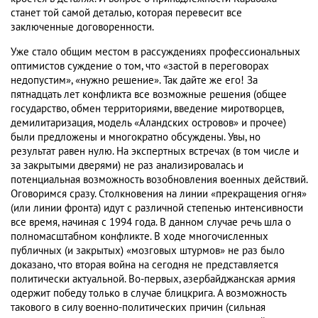
станет той самой деталью, которая перевесит все
заключенные договоренности.
Уже стало общим местом в рассуждениях профессиональных
оптимистов суждение о том, что «застой в переговорах
недопустим», «нужно решение». Так дайте же его! За
пятнадцать лет конфликта все возможные решения (общее
государство, обмен территориями, введение миротворцев,
демилитаризация, модель «Аландских островов» и прочее)
были предложены и многократно обсуждены. Увы, но
результат равен нулю. На экспертных встречах (в том числе и
за закрытыми дверями) не раз анализировалась и
потенциальная возможность возобновления военных действий.
Оговоримся сразу. Столкновения на линии «прекращения огня»
(или линии фронта) идут с различной степенью интенсивности
все время, начиная с 1994 года. В данном случае речь шла о
полномасштабном конфликте. В ходе многочисленных
публичных (и закрытых) «мозговых штурмов» не раз было
доказано, что вторая война на сегодня не представляется
политически актуальной. Во-первых, азербайджанская армия
одержит победу только в случае блицкрига. А возможность
такового в силу военно-политических причин (сильная