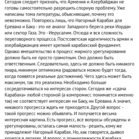
Сегодня следует признать, что Армения и Азербайджан не
готовы самостоятельно разрешить спорную проблему. Уже
написаны тома литературы, объясняющие, почему это
невозможно. Повторюсь лишь, что Нагорный Карабах для
Еревана и Баку - это не аналог Западного берега реки Иордан
или сектор Газа. Это - Иерусалим. Отсюда и вся сложность
переговорного процесса. Постсоветская идентичность армян и
азербайджанцев имеет крепкий карабахский фундамент.
Однако вмешательство в процесс мирного урегулирования
должно быть не просто грамотным. Оно должно быть
ответственным. Следовательно, здесь не должно быть никакого
пиара, минимум оптимизма (радоваться можно будет тогда,
когда появятся реальные достижения). Чего здесь может быть
максимум, так это реализма. Необходимо больше
сосредотачиваться на интересах сторон. Сегодня же «сдача
Карабаха» любой стороной (а компромисс понимается именно
так) не соответствует интересам ни Баку, ни Еревана. А значит,
никакого прогресса ждать не приходится. Другой вопрос -
такой прогресс можно объявлять. И получается весьма
интересная картина. Есть прогресс, все вопросы обсуждены и
урегулированы, осталась самая малость - решить, кому же
принадлежит Нагорный Карабах. Но, как говорится, дьявол
кроется в деталях. И вопрос о принадлежности Карабаха