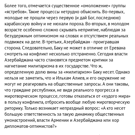
Более того, отмечается существенное «омоложение» группы
«ястребов». Такие процессы нетрудно объяснить. Во-первых,
молодые не прошли через первую (и дай Бог, последнюю)
карабахскую войну и не нюхали пороха. Во-вторых, в молодом
возрасте особенно сложно скрывать неприятие, наблюдая за
безудержным оптимизмом на словах и отсутствием реальных
подвижек на деле. В-третьих, Азербайджан - проигравшая
сторона. Следовательно, Баку не может в отличие от Еревана
смотреть на конфликт несколько отстраненно. Сегодня власти
Азербайджана часто становятся предметом критики за
нагнетание милитаризма в их государстве. Что ж,
определенную долю вины за «милитаризм» Баку несет. Однако
нельзя не заметить, что и Ильхам Алиев, и его окружение не
могут не реагировать на общественные запросы. А они таковы,
что граждане республики, не видя реального прогресса в
миротворческом процессе, готовы отказаться от «худого мира»
в пользу конфликта, отбросить вообще любую миротворческую
риторику. Только возникает непраздный вопрос: «А кто несет
большую ответственность за такую динамику общественных
умонастроений, власти Армении и Азербайджана или хор
дипломатов-оптимистов?»