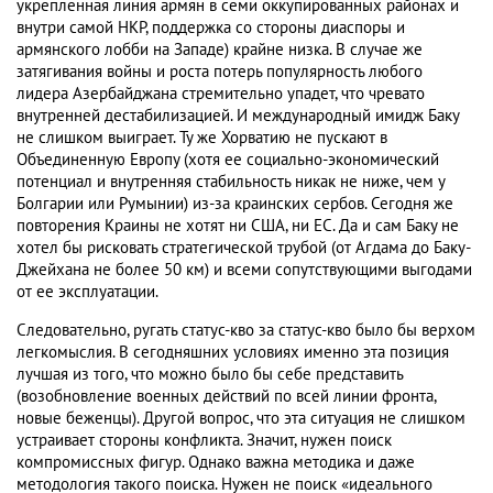
укрепленная линия армян в семи оккупированных районах и
внутри самой НКР, поддержка со стороны диаспоры и
армянского лобби на Западе) крайне низка. В случае же
затягивания войны и роста потерь популярность любого
лидера Азербайджана стремительно упадет, что чревато
внутренней дестабилизацией. И международный имидж Баку
не слишком выиграет. Ту же Хорватию не пускают в
Объединенную Европу (хотя ее социально-экономический
потенциал и внутренняя стабильность никак не ниже, чем у
Болгарии или Румынии) из-за краинских сербов. Сегодня же
повторения Краины не хотят ни США, ни ЕС. Да и сам Баку не
хотел бы рисковать стратегической трубой (от Агдама до Баку-
Джейхана не более 50 км) и всеми сопутствующими выгодами
от ее эксплуатации.
Следовательно, ругать статус-кво за статус-кво было бы верхом
легкомыслия. В сегодняшних условиях именно эта позиция
лучшая из того, что можно было бы себе представить
(возобновление военных действий по всей линии фронта,
новые беженцы). Другой вопрос, что эта ситуация не слишком
устраивает стороны конфликта. Значит, нужен поиск
компромиссных фигур. Однако важна методика и даже
методология такого поиска. Нужен не поиск «идеального