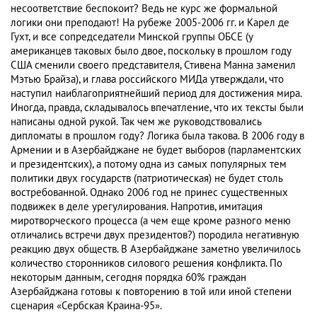
несоответствие беспокоит? Ведь не курс же формальной
логики они преподают! На рубеже 2005-2006 гг. и Карел де
Гухт, и все сопредседатели Минской группы ОБСЕ (у
американцев таковых было двое, поскольку в прошлом году
США сменили своего представителя, Стивена Манна заменил
Мэтью Брайза), и глава российского МИДа утверждали, что
наступил наиблагоприятнейший период для достижения мира.
Иногда, правда, складывалось впечатление, что их тексты были
написаны одной рукой. Так чем же руководствовались
дипломаты в прошлом году? Логика была такова. В 2006 году в
Армении и в Азербайджане не будет выборов (парламентских
и президентских), а потому одна из самых популярных тем
политики двух государств (патриотическая) не будет столь
востребованной. Однако 2006 год не принес существенных
подвижек в деле урегулирования. Напротив, имитация
миротворческого процесса (а чем еще кроме разного меню
отличались встречи двух президентов?) породила негативную
реакцию двух обществ. В Азербайджане заметно увеличилось
количество сторонников силового решения конфликта. По
некоторым данным, сегодня порядка 60% граждан
Азербайджана готовы к повторению в той или иной степени
сценария «Сербская Краина-95».