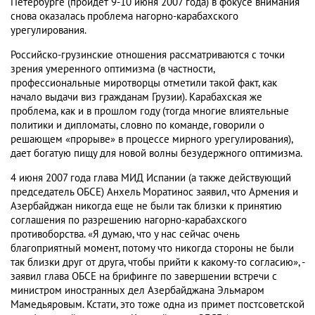
Петербурге (пройдет 9-10 июня 2007 года) в фокусе внимания
снова оказалась проблема нагорно-карабахского
урегулирования.
Российско-грузинские отношения рассматриваются с точки
зрения умеренного оптимизма (в частности,
профессиональные миротворцы отметили такой факт, как
начало выдачи виз гражданам Грузии). Карабахская же
проблема, как и в прошлом году (тогда многие влиятельные
политики и дипломаты, словно по команде, говорили о
решающем «прорыве» в процессе мирного урегулирования),
дает богатую пищу для новой волны безудержного оптимизма.
4 июня 2007 года глава МИД Испании (а также действующий
председатель ОБСЕ) Анхель Моратинос заявил, что Армения и
Азербайджан никогда еще не были так близки к принятию
соглашения по разрешению нагорно-карабахского
противоборства. «Я думаю, что у нас сейчас очень
благоприятный момент, потому что никогда стороны не были
так близки друг от друга, чтобы прийти к какому-то согласию», -
заявил глава ОБСЕ на брифинге по завершении встречи с
министром иностранных дел Азербайджана Эльмаром
Мамедьяровым. Кстати, это тоже одна из примет постсоветской