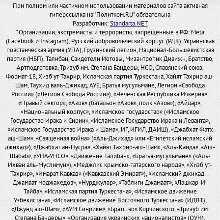
При полном или частичном использовании материалов сайта активная
гиперссылка на "Политком.RU" обязательна
Разработчик:
Standarta.NET
*Организации, экстремисты и террористы, запрещенные в РФ: Meta
(Facebook и Instagram), Русский добровольческий корпус (РДК), Украинская
повстанческая армия (УПА), Грузинский легион, Национал-Большевистская
партия (НБП), Талибан, Свидетели Иеговы, Мизантропик Дивижн, Братство,
Артподготовка, Тризуб им. Степана Бандеры, НСО, Славянский союз,
Формат-18, Хизб ут-Тахрир, Исламская партия Туркестана, Хайят Тахрир аш-
Шам, Таухид валь-Джихад, АУЕ, Братья мусульмане, Легион «Свобода
России» («Легион Свобода России»), «Чеченская Республика Ичкерия»,
«Правый сектор», «Азов» (батальон «Азов», полк «Азов»), «Айдар»,
«Национальный корпус», «Исламское государство» («Исламское
Государство Ирака и Сирии», «Исламское Государство Ирака и Леванта»,
«Исламское Государство Ирака и Шама», ИГ, ИГИЛ, ДАИШ), «Джабхат Фатх
аш-Шам», «Священная война» («Аль-Джихад» или «Египетский исламский
джихад»), «Джабхат ан-Нусра», «Хайят Тахрир-аш-Шам», «Аль-Каида», «Аш-
Шабаб», «УНА-УНСО», «Движение Талибан», «Братья-мусульмане» («Аль-
Ихван аль-Муслимун»), «Меджлис крымско-татарского народа», «Хизб ут-
Тахрир», «Имарат Кавказ» («Кавказский Эмират»), «Исламский джихад –
Джамаат моджахедов», «Нурджулар», «Таблиги Джамаат», «Лашкар-И-
Тайба», «Исламская партия Туркестана», «Исламское движение
Узбекистана», «Исламское движение Восточного Туркестана» (ИДВТ),
«Джунд аш-Шам», «АУМ Синрике», «Братство» Корчинского, «Тризуб им.
Степана Бандеры», «Организация украинских националистов» (ОУН),