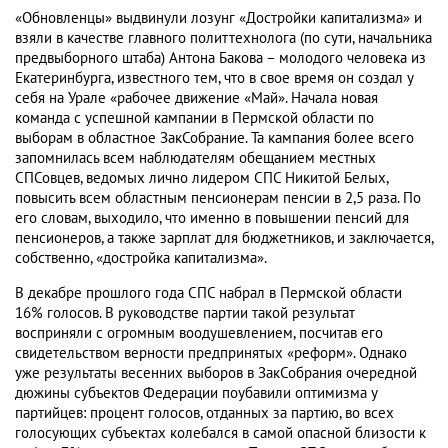
«Обновленцы» выдвинули лозунг «Достройки капитализма» и
взяли в качестве главного политтехнолога (по сути, начальника
предвыборного штаба) Антона Бакова – молодого человека из
Екатеринбурга, известного тем, что в свое время он создал у
себя на Урале «рабочее движение «Май». Начала новая
команда с успешной кампании в Пермской области по
выборам в областное ЗакСобрание. Та кампания более всего
запомнилась всем наблюдателям обещанием местных
СПСовцев, ведомых лично лидером СПС Никитой Белых,
повысить всем областным пенсионерам пенсии в 2,5 раза. По
его словам, выходило, что именно в повышении пенсий для
пенсионеров, а также зарплат для бюджетников, и заключается,
собственно, «достройка капитализма».
В декабре прошлого года СПС набрал в Пермской области
16% голосов. В руководстве партии такой результат
восприняли с огромным воодушевлением, посчитав его
свидетельством верности предпринятых «реформ». Однако
уже результаты весенних выборов в ЗакСобрания очередной
дюжины субъектов Федерации поубавили оптимизма у
партийцев: процент голосов, отданных за партию, во всех
голосующих субъектах колебался в самой опасной близости к