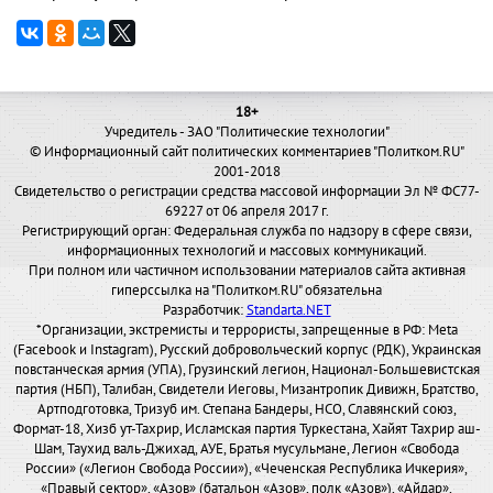
18+
Учредитель - ЗАО "Политические технологии"
© Информационный сайт политических комментариев "Политком.RU"
2001-2018
Свидетельство о регистрации средства массовой информации Эл № ФС77-
69227 от 06 апреля 2017 г.
Регистрирующий орган: Федеральная служба по надзору в сфере связи,
информационных технологий и массовых коммуникаций.
При полном или частичном использовании материалов сайта активная
гиперссылка на "Политком.RU" обязательна
Разработчик:
Standarta.NET
*Организации, экстремисты и террористы, запрещенные в РФ: Meta
(Facebook и Instagram), Русский добровольческий корпус (РДК), Украинская
повстанческая армия (УПА), Грузинский легион, Национал-Большевистская
партия (НБП), Талибан, Свидетели Иеговы, Мизантропик Дивижн, Братство,
Артподготовка, Тризуб им. Степана Бандеры, НСО, Славянский союз,
Формат-18, Хизб ут-Тахрир, Исламская партия Туркестана, Хайят Тахрир аш-
Шам, Таухид валь-Джихад, АУЕ, Братья мусульмане, Легион «Свобода
России» («Легион Свобода России»), «Чеченская Республика Ичкерия»,
«Правый сектор», «Азов» (батальон «Азов», полк «Азов»), «Айдар»,