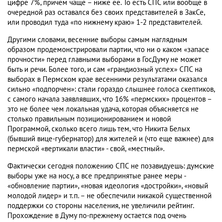
цифре 7%, причем чаще – ниже ее. То есть СПС или вообще в
очередной раз оставался без своих представителей в ЗакСе,
или проводил туда «по нижнему краю» 1-2 представителей.
Другими словами, весенние выборы самым наглядным
образом продемонстрировали партии, что ни о каком «запасе
прочности» перед главными выборами в ГосДуму не может
быть и речи. Более того, и сам «грандиозный успех» СПС на
выборах в Пермском крае весенними результатами оказался
сильно «подпорчен»: стали гораздо слышнее голоса скептиков,
с самого начала заявлявших, что 16% «пермских» процентов –
это не более чем локальная удача, которая объясняется не
столько правильным позиционированием и новой
Программой, сколько всего лишь тем, что Никита Белых
(бывший вице-губернатор) для жителей и (что еще важнее) для
пермской «вертикали власти» - свой, «местный».
Фактически сегодня положению СПС не позавидуешь: думские
выборы уже на носу, а все предпринятые ранее меры -
«обновление партии», «новая идеология «достройки», «новый
молодой лидер» и т.п. – не обеспечили никакой существенной
поддержки со стороны населения, не увеличили рейтинг.
Прохождение в Думу по-прежнему остается под очень