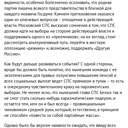
видимости, особенно болезненно осознавать, что родная
партия лишена всякого представительства в близкой для
каждого моквича Госдуме. Камнем преткновения оказался
один из ключевых вопросов – отношение к действующей
власти. Московский СПС высказал сомнения в том, что СПС
должна идти на выборы на стороне действующей власти и
поддерживать одного из «преемников»; на их взгляд, стоит
рассмотреть альтернативный путь: перейти в жесткую
оппозицию «режиму» и, возможно, поддержать «Другую
Россию».
Как будут дальше развиваться события? С одной стороны,
вроде бы должно быть понятно, что нынешняя команда с ее
экзотическими для правых лозунгами повышения пенсий и
всех социальных выплат ведет СПС прямиком в тупик – то есть
к очередному чувствительному краху на парламентских
выборах. Не менее ясно, что нынешний глава СПС Белых так и
не смог стать сколько-нибудь харизматическим лидером, и
остается тем, кем он и был всегда – провинциальным
чиновником средней руки, который, естественно, в принципе
не способен «повести за собой партийные массы».
Однако было бы верхом наивности ожидать, что ввиду всех