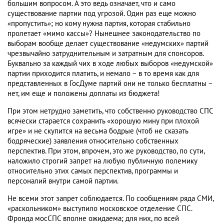
большим вопросом. А это ведь означает, что и само
существование партии под угрозой. Один раз еще можно
«пропустить»; но кому нужна партия, которая стабильно
пролетает «мимо кассы»? Нынешнее законодательство по
выборам вообще делает существование «недумских» партий
чрезвычайно затруднительным и затратным для спонсоров.
Буквально за каждый чих в ходе любых выборов «недумской»
партии приходится платить, и немало – в то время как для
представленных в ГосДуме партий они не только бесплатны –
нет, им еще и положены доплаты из бюджета!
При этом нетрудно заметить, что собственно руководство СПС
всячески старается сохранить «хорошую мину при плохой
игре» и не скупится на весьма бодрые (чтоб не сказать
бодряческие) заявления относительно собственных
перспектив. При этом, впрочем, это же руководство, по сути,
наложило строгий запрет на любую публичную полемику
относительно этих самых перспектив, программы и
персоналий внутри самой партии.
Не всеми этот запрет соблюдается. По сообщениям ряда СМИ,
«раскольником» выступило московское отделение СПС.
Фронда мосСПС вполне ожидаема; для них, по всей