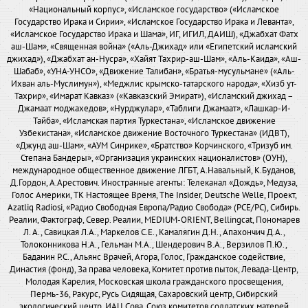
«Национальный корпус», «Исламское государство» («Исламское
Государство Ирака и Сирии», «Исламское Государство Ирака и Леванта»,
«Исламское Государство Ирака и Шама», ИГ, ИГИЛ, ДАИШ), «Джабхат Фатх
аш-Шам», «Священная война» («Аль-Джихад» или «Египетский исламский
джихад»), «Джабхат ан-Нусра», «Хайят Тахрир-аш-Шам», «Аль-Каида», «Аш-
Шабаб», «УНА-УНСО», «Движение Талибан», «Братья-мусульмане» («Аль-
Ихван аль-Муслимун»), «Меджлис крымско-татарского народа», «Хизб ут-
Тахрир», «Имарат Кавказ» («Кавказский Эмират»), «Исламский джихад –
Джамаат моджахедов», «Нурджулар», «Таблиги Джамаат», «Лашкар-И-
Тайба», «Исламская партия Туркестана», «Исламское движение
Узбекистана», «Исламское движение Восточного Туркестана» (ИДВТ),
«Джунд аш-Шам», «АУМ Синрике», «Братство» Корчинского, «Тризуб им.
Степана Бандеры», «Организация украинских националистов» (ОУН),
международное общественное движение ЛГБТ, А.Навальный, К.Буданов,
Д.Гордон, А.Арестович. Иностранные агенты: Телеканал «Дождь», Медуза,
Голос Америки, ТК Настоящее Время, The Insider, Deutsche Welle, Проект,
Azatliq Radiosi, «Радио Свободная Европа/Радио Свобода» (PCE/PC), Сибирь.
Реалии, Фактограф, Север. Реалии, MEDIUM-ORIENT, Bellingcat, Пономарев
Л. А., Савицкая Л.А., Маркелов С.Е., Камалягин Д.Н., Апахончич Д.А.,
Толоконникова Н.А., Гельман М.А., Шендерович В.А., Верзилов П.Ю.,
Баданин Р.С., Альянс Врачей, Агора, Голос, Гражданское содействие,
Династия (фонд), За права человека, Комитет против пыток, Левада-Центр,
Молодая Карелия, Московская школа гражданского просвещения,
Пермь-36, Ракурс, Русь Сидящая, Сахаровский центр, Сибирский
экологический центр, ИАЦ Сова, Союз комитетов солдатских матерей