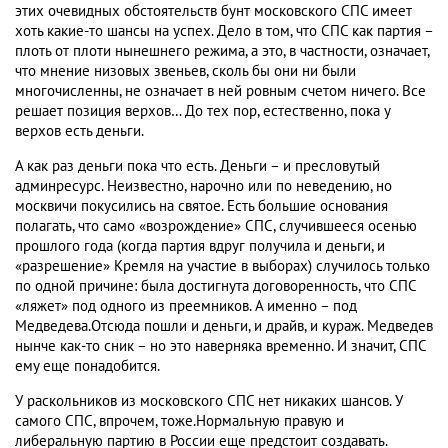
этих очевидных обстоятельств бунт московского СПС имеет
хоть какие-то шансы на успех. Дело в том, что СПС как партия –
плоть от плоти нынешнего режима, а это, в частности, означает,
что мнение низовых звеньев, сколь бы они ни были
многочисленны, не означает в ней ровным счетом ничего. Все
решает позиция верхов… До тех пор, естественно, пока у
верхов есть деньги.
А как раз деньги пока что есть. Деньги – и пресловутый
админресурс. Неизвестно, нарочно или по неведению, но
москвичи покусились на святое. Есть большие основания
полагать, что само «возрождение» СПС, случившееся осенью
прошлого года (когда партия вдруг получила и деньги, и
«разрешение» Кремля на участие в выборах) случилось только
по одной причине: была достигнута договоренность, что СПС
«ляжет» под одного из преемников. А именно – под
Медведева.Отсюда пошли и деньги, и драйв, и кураж. Медведев
нынче как-то сник – но это наверняка временно. И значит, СПС
ему еще понадобится.
У раскольников из московского СПС нет никаких шансов. У
самого СПС, впрочем, тоже.Нормальную правую и
либеральную партию в России еще предстоит создавать.