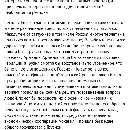
интересы соблюсти (безопасность на южных рубежах), и
привлечь партнеров со стороны для экономической
реабилитации региона.
Сегодня Россию часто критикуют в нежелании активизировать
мирное разрешение конфликта, в стремлении к статус-кво.
Между тем от статус-кво в том числе Россия многое теряет (и в
политическом, и в экономическом плане). Заработай ведь та же
дорога через Абхазию, российские (не американские) поезда
пошли бы в Грузию, а далее к нашему стратегическому
союзнику Армении. Армения была бы выведена из состояния
изоляции, а Грузия смогла бы восстановить то утраченное, что
было у нее в отношениях с Россией. Но самое главное,
опасный и конфликтогенный Абхазский регион пошел бы по
пути реабилитации и восстановления нормальных
гуманитарных отношений с вчерашними противниками. Такой
вариант позволил бы сначала решить повседневные вопросы
людей, помог бы перевести их с режима «выживания» к
развитию. А потом уже на этой основе было бы целесообразно
решать статусные проблемы (какой флаг устанавливать над
Сухуми). Кто знает, возможно, посредством нормальной
экономической кооперации Абхазия и пришла бы к идее
общего государства с Грузией.