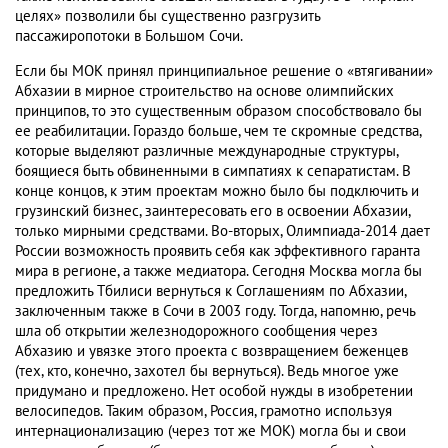
целях» позволили бы существенно разгрузить
пассажиропотоки в Большом Сочи.
Если бы МОК принял принципиальное решение о «втягивании»
Абхазии в мирное строительство на основе олимпийских
принципов, то это существенным образом способствовало бы
ее реабилитации. Гораздо больше, чем те скромные средства,
которые выделяют различные международные структуры,
боящиеся быть обвиненными в симпатиях к сепаратистам. В
конце концов, к этим проектам можно было бы подключить и
грузинский бизнес, заинтересовать его в освоении Абхазии,
только мирными средствами. Во-вторых, Олимпиада-2014 дает
России возможность проявить себя как эффективного гаранта
мира в регионе, а также медиатора. Сегодня Москва могла бы
предложить Тбилиси вернуться к Соглашениям по Абхазии,
заключенным также в Сочи в 2003 году. Тогда, напомню, речь
шла об открытии железнодорожного сообщения через
Абхазию и увязке этого проекта с возвращением беженцев
(тех, кто, конечно, захотел бы вернуться). Ведь многое уже
придумано и предложено. Нет особой нужды в изобретении
велосипедов. Таким образом, Россия, грамотно используя
интернационализацию (через тот же МОК) могла бы и свои