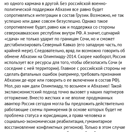
из одного кармана в другой. Без российской военно-
политической поддержки Абхазия все равно будет
сопротивляться интеграции в состав Грузии. Возможно, не так
успешно или даже совсем безуспешно. Однако такое
сопротивление будет, равно как и поддержка со стороны
северокавказских республик внутри РФ. А значит, сценарий
«сдача» не только ударит по границам Сочи, но и сможет
дестабилизировать Северный Кавказ (его западную часть, по
крайней мере). Следовательно, вряд ли возможно говорить об
обмене Абхазии на Олимпиаду-2014. Скорее наоборот, Россия
использует все ресурсы для того, чтобы обезопасить Сочи (и
соседние с ней территории). Главное с российской стороны не
сделать фатальных ошибок (например, требовать признания
Абхазии де-юре или говорить о ее включении в состав РФ).
Мол, раз нам дали Олимпиаду, то возьмем и Абхазию! Такой
экспансионистский подход точно вызовет у наших партнеров
отторжение. Вместо жестких и не вполне продуманных
авантюр Россия сегодня могла бы предложить действительно
работающие схемы примирения (в основе которых будет не
проблема статуса и юрисдикции, а права человека и
социально-экономическая реабилитация, гуманитарное
восстановление конфликтных регионов). Только в этом случае