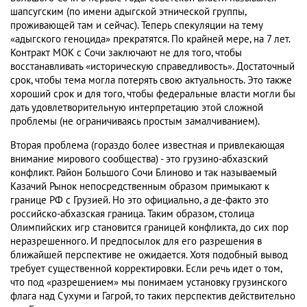
шапсугским (по имени адыгской этнической группы,
проживающей там и сейчас). Теперь спекуляции на тему
«адыгского геноцида» прекратятся. По крайней мере, на 7 лет.
Контракт МОК с Сочи заключают не для того, чтобы
восстанавливать «историческую справедливость». Достаточный
срок, чтобы тема могла потерять свою актуальность. Это также
хороший срок и для того, чтобы федеральные власти могли бы
дать удовлетворительную интерпретацию этой сложной
проблемы (не ограничиваясь простым замалчиванием).
Вторая проблема (гораздо более известная и привлекающая
внимание мирового сообщества) - это грузино-абхазский
конфликт. Район Большого Сочи Блиново и так называемый
Казачий Рынок непосредственным образом примыкают к
границе РФ с Грузией. Но это официально, а де-факто это
российско-абхазская граница. Таким образом, столица
Олимпийских игр становится границей конфликта, до сих пор
неразрешенного. И предпосылок для его разрешения в
ближайшей перспективе не ожидается. Хотя подобный вывод
требует существенной корректировки. Если речь идет о том,
что под «разрешением» мы понимаем установку грузинского
флага над Сухуми и Гагрой, то таких перспектив действительно