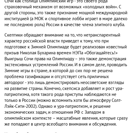
Сочи как столица Олимпийский игр - это своего рода
страховочный механизм от возможных «холодных войн». С
другой стороны, это также признание мощной международной
институцией (а МОК и спортивное лобби играет в мире далеко
не последнюю роль) России в качестве члена элитного клуба.
Скептики обращают внимание на то, что нетранспарентный
характер российской власти приведет к тому, что при
подготовке к Зимней Олимпиаде будет реализован известный
призыв Николая Бухарина времен НЭПа «Обогащайтесь!»
Выигрыш Сочи права на Олимпиаду – это также демонстрация
экстенсивных устремлений России. И в самом деле, проводить
Зимние игры в стране, в которой до сих пор не решена
проблема газификации и отсутствует сеть приличных
автодорог - это лишь демонстрировать неосоветские взгляды
на развитие страны. Конечно, скепсиса добавляет и рост ура-
патриотизма, хотя такого рода приступы наблюдаются не
только в России (можно вспомнить хотя бы атмосферу Солт-
Лэйк-Сити-2002). Однако и ура-патриотизм, и решение
экономических задач, и отношения РФ с Западом в
олимпийском контексте – масштабные явления, которые сразу
же попадают в центр всеобщего внимания и обсуждения.