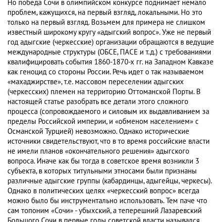
Но победа Сочи в олимпийском конкурсе поднимает немало
проблем, кажущихся, на первый взгляд, локальными. Но это
только на первый взгляд. Возьмем для примера не слишком
известный широкому кругу «адыгский вопрос». Уже не первый
год адыгские (черкесские) организации обращаются в ведущие
международные структуры (ОБСЕ, ПАСЕ и т.д.) с требованиями
квалифицировать события 1860-1870-х гг. на Западном Кавказе
как геноцид со стороны России. Речь идет о так называемом
«махаджирстве», т.е. массовом переселении адыгских
(черкесских) племен на территорию Оттоманской Порты. В
настоящей статье разобрать все детали этого сложного
процесса (сопровождаемого и силовым их выдавливанием за
пределы Российской империи, и «обменом населением» с
Османской Турцией) невозможно. Однако исторические
источники свидетельствуют, что в то время российские власти
не имели планов «окончательного решения» адыгского
вопроса. Иначе как бы тогда в советское время возникли 3
субъекта, в которых титульными этносами были признаны
различные адыгские группы (кабардинцы, адыгейцы, черкесы).
Однако в политических целях «черкесский вопрос» всегда
можно было бы инструментально использовать. Тем паче что
сам топоним «Сочи» - убыхский, а теперешний Лазаревский
Большого Сочи в первые годы советской власти назывался