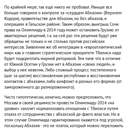
По крайней мере, так еще никто не пробовал. Раньше все
больше говорили о контроле за «сердцем Абхазии» (Верхнем
Кодори), правительстве для Абхазии, но без абхазов, и
операциях в Гальском районе. Таким образом, выигрыш Сочи
права на Олимпиаду в 2014 году может остановить Грузию от
авантюрных решений, т.к. на сей раз эти решения будут уже
обращены не только и не столько против российских
интересов. Заявления же об интеграции в «евроатлантический
мир» как о главном стратегическом приоритете Тбилиси надо
будет подкреплять мирной риторикой. Тем паче что в отличие
от Южной Осетии у Грузии нет в Абхазии «своих людей», и
выбор у нее невелик. Либо сложный процесс постепенного
(шаг за шагом) восстановления республики и восстановления
контактов с абхазами, либо конфликт в разных его формах (от
замороженного до размороженного).
Чисто гипотетически, конечно, можно предположить, что
Москва в своей решимости провести Олимпиаду-2014 «на
уровне» захочет нормализовать отношения с Тбилиси путем
отказа от сотрудничества с абхазской де-факто властью. Но в
этом случае Олимпиада гарантированно окажется под угрозой,
поскольку Абхазия - это не платок, который можно переложить