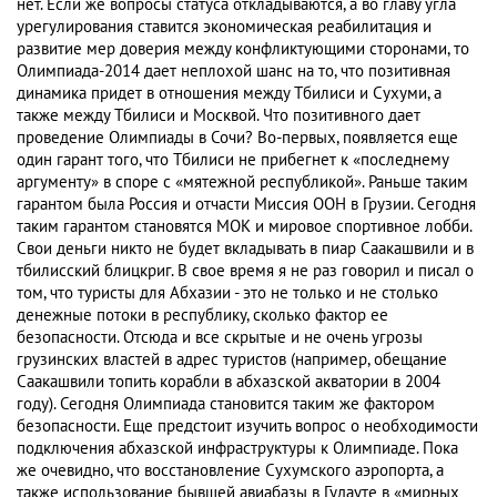
нет. Если же вопросы статуса откладываются, а во главу угла
урегулирования ставится экономическая реабилитация и
развитие мер доверия между конфликтующими сторонами, то
Олимпиада-2014 дает неплохой шанс на то, что позитивная
динамика придет в отношения между Тбилиси и Сухуми, а
также между Тбилиси и Москвой. Что позитивного дает
проведение Олимпиады в Сочи? Во-первых, появляется еще
один гарант того, что Тбилиси не прибегнет к «последнему
аргументу» в споре с «мятежной республикой». Раньше таким
гарантом была Россия и отчасти Миссия ООН в Грузии. Сегодня
таким гарантом становятся МОК и мировое спортивное лобби.
Свои деньги никто не будет вкладывать в пиар Саакашвили и в
тбилисский блицкриг. В свое время я не раз говорил и писал о
том, что туристы для Абхазии - это не только и не столько
денежные потоки в республику, сколько фактор ее
безопасности. Отсюда и все скрытые и не очень угрозы
грузинских властей в адрес туристов (например, обещание
Саакашвили топить корабли в абхазской акватории в 2004
году). Сегодня Олимпиада становится таким же фактором
безопасности. Еще предстоит изучить вопрос о необходимости
подключения абхазской инфраструктуры к Олимпиаде. Пока
же очевидно, что восстановление Сухумского аэропорта, а
также использование бывшей авиабазы в Гудауте в «мирных