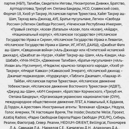
партия (НБП), Талибан, Свидетели Иеговы, Мизантропик Дивижн, Братство,
Артподготовка, Тризуб им. Степана Бандеры, НСО, Славянский союз,
Формат-18, Хизб ут-Тахрир, Исламская партия Туркестана, Хайят Тахрир аш-
Шам, Таухид валь-Джихад, АУЕ, Братья мусульмане, Легион «Свобода
России» («Легион Свобода России»), «Чеченская Республика Ичкерия»,
«Правый сектор», «Азов» (батальон «Азов», полк «Азов»), «Айдар»,
«Национальный корпус», «Исламское государство» («Исламское
Государство Ирака и Сирии», «Исламское Государство Ирака и Леванта»,
«Исламское Государство Ирака и Шама», ИГ, ИГИЛ, ДАИШ), «Джабхат Фатх
аш-Шам», «Священная война» («Аль-Джихад» или «Египетский исламский
джихад»), «Джабхат ан-Нусра», «Хайят Тахрир-аш-Шам», «Аль-Каида», «Аш-
Шабаб», «УНА-УНСО», «Движение Талибан», «Братья-мусульмане» («Аль-
Ихван аль-Муслимун»), «Меджлис крымско-татарского народа», «Хизб ут-
Тахрир», «Имарат Кавказ» («Кавказский Эмират»), «Исламский джихад –
Джамаат моджахедов», «Нурджулар», «Таблиги Джамаат», «Лашкар-И-
Тайба», «Исламская партия Туркестана», «Исламское движение
Узбекистана», «Исламское движение Восточного Туркестана» (ИДВТ),
«Джунд аш-Шам», «АУМ Синрике», «Братство» Корчинского, «Тризуб им.
Степана Бандеры», «Организация украинских националистов» (ОУН),
международное общественное движение ЛГБТ, А.Навальный, К.Буданов,
Д.Гордон, А.Арестович. Иностранные агенты: Телеканал «Дождь», Медуза,
Голос Америки, ТК Настоящее Время, The Insider, Deutsche Welle, Проект,
Azatliq Radiosi, «Радио Свободная Европа/Радио Свобода» (PCE/PC), Сибирь.
Реалии, Фактограф, Север. Реалии, MEDIUM-ORIENT, Bellingcat, Пономарев
Л. А., Савицкая Л.А., Маркелов С.Е., Камалягин Д.Н., Апахончич Д.А.,