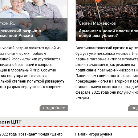
тком.RU
Сергей Маркедонов
ленческий разрыв в
Армения: к новой власти или
еменной России
новой республике?
нческий разрыв является одной из
Внутриполитический кризис в Арм
ых политических проблем
бушует уже несколько месяцев. И 
нной России, так как усугубляется
первые массовые антиправительст
пиальной разницей в вопросе
акции, начавшиеся, как реакция на
ации в глобальный мир. События
подписание премьер-министром Н
них полутора лет являются в
Пашиняном совместного заявления
ельной степени попыткой развернуть
прекращении огня в Нагорном Кара
этот разрыв, вернувшись к «норме».
стихли в канун новогодних празднес
феврале 2021 года они получили н
импульс.
подробнее
по
ости ЦПТ
 2022 года Президент Фонда «Центр
Памяти Игоря Бунина