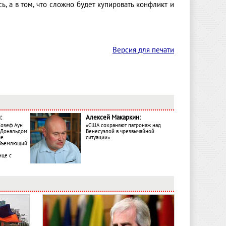
ь, а в том, что сложно будет купировать конфликт и
Версия для печати
:
Алексей Макаркин:
Жозеф Аун
«США сохраняют патронаж над
с Дональдом
Венесуэлой в чрезвычайной
ме
ситуации»
объемлющий
ице с