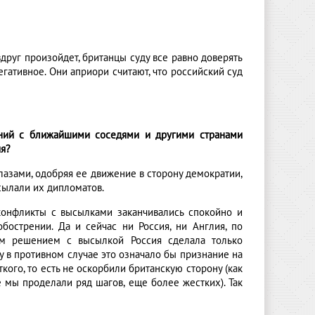
вдруг произойдет, британцы суду все равно доверять
гативное. Они априори считают, что российский суд
ений с ближайшими соседями и другими странами
ия?
глазами, одобряя ее движение в сторону демократии,
сылали их дипломатов.
конфликты с высылками заканчивались спокойно и
бострении. Да и сейчас ни Россия, ни Англия, по
оим решением с высылкой Россия сделала только
у в противном случае это означало бы признание на
ого, то есть не оскорбили британскую сторону (как
ие мы проделали ряд шагов, еще более жестких). Так