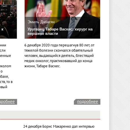
Эмиль Дабагян
 к
Уругваец Табаре Васкес: хирург на
вершине власти
ении
6 декабря 2020 года перешагнув 80 лет, от
если
тяжелой болезни скончался обаятельный
венные
человек, выдающийся деятель, блестящий
медик онколог, практиковавший до конца
иколом
жизни, Табаре Васкес.
 о
бахе,
тв, то в
овый
дробнее
подробнее
24 декабря Борис Макаренко дал интервью