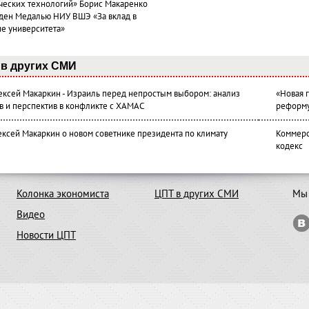
ческих технологий» Борис Макаренко
ден Медалью НИУ ВШЭ «За вклад в
ие университета»
в других СМИ
лексей Макаркин - Израиль перед непростым выбором: анализ
«Новая 
в и перспектив в конфликте с ХАМАС
реформ
ексей Макаркин о новом советнике президента по климату
Коммерс
кодекс
Колонка экономиста
ЦПТ в других СМИ
Мы 
Видео
Новости ЦПТ