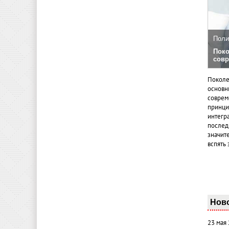
Поли
Поко
совр
Поколе
основн
совреме
принци
интегр
послед
значит
вспять 
Нов
23 мая