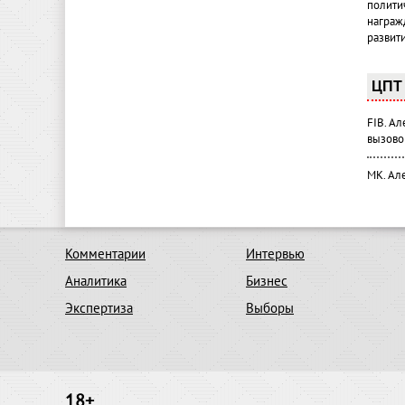
полити
награж
развит
ЦПТ 
FIB. А
вызово
МК. Ал
Комментарии
Интервью
Аналитика
Бизнес
Экспертиза
Выборы
18+