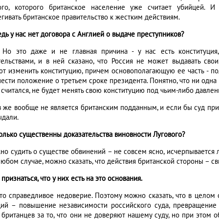
ого, которого британское население уже считает убийцей. 
егивать британское правительство к жестким действиям.
едь у нас нет договора с Англией о выдаче преступников?
. Но это даже и не главная причина - у нас есть конституци
тельствами, и в ней сказано, что Россия не может выдавать сво
ют изменить конституцию, причем основополагающую ее часть - по
ести положение о третьем сроке президента. Понятно, что ни одна с
 считался, не будет менять свою конституцию под чьим-либо давлен
в же вообще не является британским подданным, и если бы суд при
ыдали.
колько существенны доказательства виновности Лугового?
жно судить о существе обвинений – не совсем ясно, исчерпывается 
любом случае, можно сказать, что действия британской стороны – с
 признаться, что у них есть на это основания.
 это справедливое недоверие. Поэтому можно сказать, что в цел
ций – повышение независимости российского суда, превращение 
ь британцев за то, что они не доверяют нашему суду, но при этом 