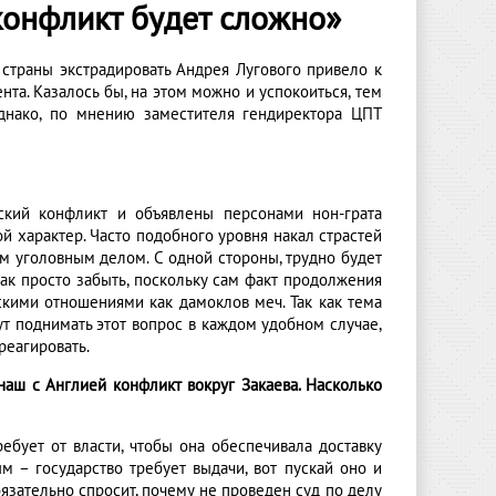
конфликт будет сложно»
страны экстрадировать Андрея Лугового привело к
а. Казалось бы, на этом можно и успокоиться, тем
Однако, по мнению заместителя гендиректора ЦПТ
еский конфликт и объявлены персонами нон-грата
й характер. Часто подобного уровня накал страстей
ым уголовным делом. С одной стороны, трудно будет
ак просто забыть, поскольку сам факт продолжения
скими отношениями как дамоклов меч. Так как тема
ут поднимать этот вопрос в каждом удобном случае,
реагировать.
 наш с Англией конфликт вокруг Закаева. Насколько
ебует от власти, чтобы она обеспечивала доставку
м – государство требует выдачи, вот пускай оно и
язательно спросит, почему не проведен суд по делу