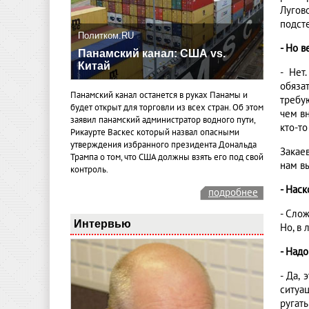
Лугов
подст
Политком.RU
- Но в
Панамский канал: США vs.
Китай
- Нет
обяза
Панамский канал останется в руках Панамы и
требу
будет открыт для торговли из всех стран. Об этом
чем вн
заявил панамский администратор водного пути,
кто-то
Рикаурте Васкес который назвал опасными
утверждения избранного президента Дональда
Закае
Трампа о том, что США должны взять его под свой
нам в
контроль.
- Нас
подробнее
- Сло
Интервью
Но, в 
- Надо
- Да,
ситуа
ругат