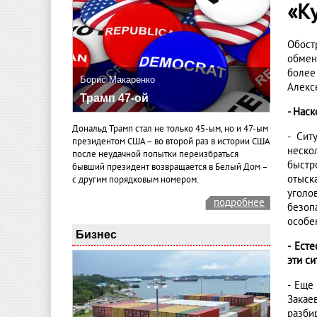
«К
Обост
обмен
более
Борис Макаренко
Алекс
Трамп 47-ой
- Нас
Дональд Трамп стал не только 45-ым, но и 47-ым
- Сит
президентом США – во второй раз в истории США
неско
после неудачной попытки переизбраться
быстр
бывший президент возвращается в Белый Дом –
отыск
с другим порядковым номером.
уголо
подробнее
безоп
особе
Бизнес
- Ест
эти с
- Еще
Закае
разби