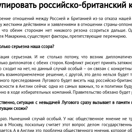
упировать российско-британский 
рение отношений между Россией и Британией из-за отказа нашей 
у жесткими действиями и заявлениями в отношении страны-оппонент
 что обеим сторонам нет никакого резона ссориться дальше. 
ея Макаркина, существуют факторы, препятствующие перемирию.
колько серьезна наша ссора?
уация серьезная. И не столько потому, что возник дипломатич
лько дипломатов с обеих сторон. Конфликт рискует принять затяжно
о сходит на нет, но данный случай особый – он связан с конкретн
ать взаимоприемлемое решение, с другой, это дело нельзя будет т
вного преследования Лугового будет висеть над российско-британ
асности в Англии сейчас одна из самых важных, то и политики буд
нно в ходе избирательных компаний. Правительство обязано будет 
ественно, ситуация с невыдачей Лугового сразу вызывает в памяти
итуации схожи?
 раз. Нынешний случай особый. У нас общественное мнение не тр
ва в Москву, поскольку считает этот вопрос делом государственны
рается. А в Англии это проблема общественного мнения, которое об