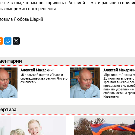
ое не в том, что мы поссорились с Англией – мы и раньше ссорилис
чь компромиссного решения.
товила Любовь Шарий
ментарии
Алексей Макаркин:
Алексей Макаркин
«В польской партии «Право и
«Президент Ливана 
справедливость» раскол. Что это
21 июля на встрече 
означает?»
Трампом в Белом до
представил ему все
план по укреплению
стабильности на гран
Израилем»
ертиза