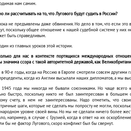
одимая нам самим.
о ли рассчитывать на то, что Лугового будут судить в России?
пока не предъявлены даже обвинения. Но дело в том, что если это 
дут, поскольку общее отношение к нашей судебной системе у них не
жет быть справедливым.
один из главных уроков этой истории.
колько для нас в контексте портящихся международных отнош
ы значима ссора с такой авторитетной державой, как Великобритан
е в 90-е годы, когда на Россию в Европе смотрели совсем другими 
прецеденты, когда из Англии высылали наших дипломатов, а мы вы
 1945 года мы никогда не бывали союзниками. Но чаще всего 
ьно быстро, поскольку никто не был заинтересован в большем о
ому счету, в нем не заинтересованы. Надо отметить, что св
тричные шаги, которые не сделать мы попросту не могли, поскольк
народном уровне своей вины. Но мы не сделали ничего более жестк
ыло, например, в случае с Грузией, когда в ответ на их оскорблен
ли бы не фактор Лугового, скоро конфликт был бы свернут.