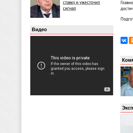
ставку и ужесточил
Главн
сигнал
дости
Подго
Видео
Ком
Эксп