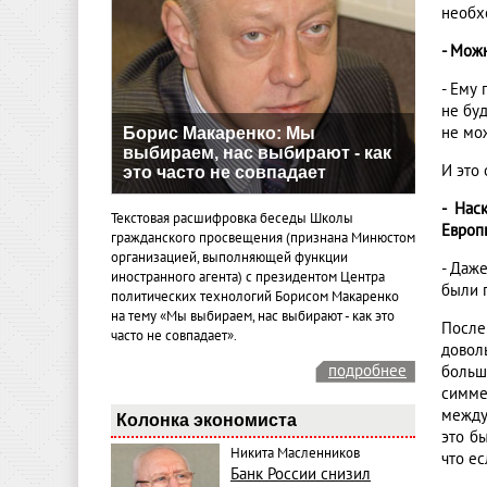
необх
- Можн
- Ему 
не бу
не мо
Борис Макаренко: Мы
выбираем, нас выбирают - как
И это 
это часто не совпадает
- Нас
Текстовая расшифровка беседы Школы
Европ
гражданского просвещения (признана Минюстом
организацией, выполняющей функции
- Даж
иностранного агента) с президентом Центра
были 
политических технологий Борисом Макаренко
на тему «Мы выбираем, нас выбирают - как это
После
часто не совпадает».
довол
подробнее
больш
симме
между
Колонка экономиста
это б
Никита Масленников
что ес
Банк России снизил