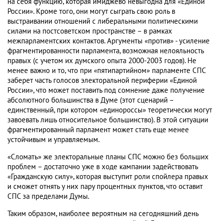
на себя функцию, которая имиджево невыгодна для «Единой
России». Кроме того, они могут сыграть свою роль в
выстраивании отношений с либеральными политическими
силами на постсоветском пространстве – в рамках
межпарламентских контактов. Аргументы «против» - усиление
фрагментированности парламента, возможная нелояльность
правых (с учетом их думского опыта 2000-2003 годов). Не
менее важно и то, что при «пятипартийном» парламенте СПС
заберет часть голосов электоральной периферии «Единой
России», что может поставить под сомнение даже получение
абсолютного большинства в Думе (этот сценарий –
единственный, при котором «единороссы» теоретически могут
завоевать лишь относительное большинство). В этой ситуации
фрагментированный парламент может стать еще менее
устойчивым и управляемым.
«Сломать» же электоральные планы СПС можно без больших
проблем – достаточно уже в ходе кампании задействовать
«Гражданскую силу», которая выступит роли спойлера правых
и сможет отнять у них пару процентных пунктов, что оставит
СПС за пределами Думы.
Таким образом, наиболее вероятным на сегодняшний день