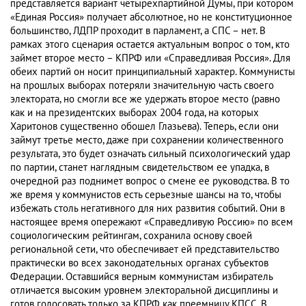
представляется вариант четырехпартийной Думы, при котором
«Единая Россия» получает абсолютное, но не конституционное
большинство, ЛДПР проходит в парламент, а СПС – нет. В
рамках этого сценария остается актуальным вопрос о том, кто
займет второе место – КПРФ или «Справедливая Россия». Для
обеих партий он носит принципиальный характер. Коммунисты
на прошлых выборах потеряли значительную часть своего
электората, но смогли все же удержать второе место (равно
как и на президентских выборах 2004 года, на которых
Харитонов существенно обошел Глазьева). Теперь, если они
займут третье место, даже при сохранении количественного
результата, это будет означать сильный психологический удар
по партии, станет наглядным свидетельством ее упадка, в
очередной раз поднимет вопрос о смене ее руководства. В то
же время у коммунистов есть серьезные шансы на то, чтобы
избежать столь негативного для них развития событий. Они в
настоящее время опережают «Справедливую Россию» по всем
социологическим рейтингам, сохранила основу своей
региональной сети, что обеспечивает ей представительство
практически во всех законодательных органах субъектов
Федерации. Оставшийся верным коммунистам избиратель
отличается высоким уровнем электоральной дисциплины и
готов голосовать только за КПРФ как преемницу КПСС. В