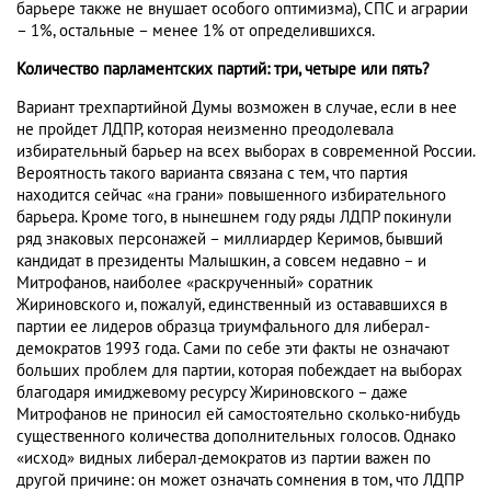
барьере также не внушает особого оптимизма), СПС и аграрии
– 1%, остальные – менее 1% от определившихся.
Количество парламентских партий: три, четыре или пять?
Вариант трехпартийной Думы возможен в случае, если в нее
не пройдет ЛДПР, которая неизменно преодолевала
избирательный барьер на всех выборах в современной России.
Вероятность такого варианта связана с тем, что партия
находится сейчас «на грани» повышенного избирательного
барьера. Кроме того, в нынешнем году ряды ЛДПР покинули
ряд знаковых персонажей – миллиардер Керимов, бывший
кандидат в президенты Малышкин, а совсем недавно – и
Митрофанов, наиболее «раскрученный» соратник
Жириновского и, пожалуй, единственный из остававшихся в
партии ее лидеров образца триумфального для либерал-
демократов 1993 года. Сами по себе эти факты не означают
больших проблем для партии, которая побеждает на выборах
благодаря имиджевому ресурсу Жириновского – даже
Митрофанов не приносил ей самостоятельно сколько-нибудь
существенного количества дополнительных голосов. Однако
«исход» видных либерал-демократов из партии важен по
другой причине: он может означать сомнения в том, что ЛДПР