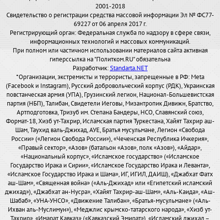
2001-2018
Свидетельство о регистрации средства массовой информации Эл № ФС77-
69227 от 06 апреля 2017 г.
Регистрирующий орган: Федеральная служба по надзору в сфере связи,
информационных технологий и массовых коммуникаций.
При полном или частичном использовании материалов сайта активная
гиперссылка на "Политком.RU" обязательна
Разработчик:
Standarta.NET
*Организации, экстремисты и террористы, запрещенные в РФ: Meta
(Facebook и Instagram), Русский добровольческий корпус (РДК), Украинская
повстанческая армия (УПА), Грузинский легион, Национал-Большевистская
партия (НБП), Талибан, Свидетели Иеговы, Мизантропик Дивижн, Братство,
Артподготовка, Тризуб им. Степана Бандеры, НСО, Славянский союз,
Формат-18, Хизб ут-Тахрир, Исламская партия Туркестана, Хайят Тахрир аш-
Шам, Таухид валь-Джихад, АУЕ, Братья мусульмане, Легион «Свобода
России» («Легион Свобода России»), «Чеченская Республика Ичкерия»,
«Правый сектор», «Азов» (батальон «Азов», полк «Азов»), «Айдар»,
«Национальный корпус», «Исламское государство» («Исламское
Государство Ирака и Сирии», «Исламское Государство Ирака и Леванта»,
«Исламское Государство Ирака и Шама», ИГ, ИГИЛ, ДАИШ), «Джабхат Фатх
аш-Шам», «Священная война» («Аль-Джихад» или «Египетский исламский
джихад»), «Джабхат ан-Нусра», «Хайят Тахрир-аш-Шам», «Аль-Каида», «Аш-
Шабаб», «УНА-УНСО», «Движение Талибан», «Братья-мусульмане» («Аль-
Ихван аль-Муслимун»), «Меджлис крымско-татарского народа», «Хизб ут-
Тахрир», «Имарат Кавказ» («Кавказский Эмират»), «Исламский джихад –