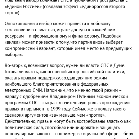
Лояльный выбор сближает СПС в публичном пространстве с
«Единой Россией» (создавая эффект «единороссов второго
сорта»).
Оппозиционный выбор может привести к лобовому
столкновению с властью, утрате доступа к важнейшим
ресурсам – информационному и финансовому. Подобная
«вилка» может привести к тому, что партия вновь выберет
компромиссный вариант, который имел место на предыдущих
выборах.
Во-вторых, возникает вопрос, нужен ли власти СПС в Думе.
Готова ли власть, как основной актор российской политики,
оказать правым поддержку, создав для них режим
наибольшего благоприятствования в федеральных
электронных СМИ. Напомним, что именно такой режим –
наряду с одобрением Владимиром Путиным экономической
программы СПС – сыграл значительную роль в прохождении
правых в парламент в 1999 году. Сейчас же в пользу такого
сценария аргументов «за» меньше, чем «против».
Действительно, правые могут быть востребованы властью как
политическая сила, способная инициировать и защищать
непопулярные законы – например, в социальной сфере – беря