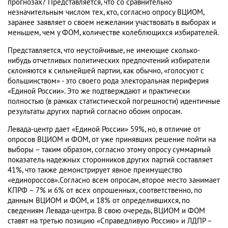
прогнозах? Представляется, что со сравнительно
незначительным числом тех, кто, согласно опросу ВЦИОМ,
заранее заявляет о своем нежелании участвовать в выборах и
меньшем, чем у ФОМ, количестве колеблющихся избирателей.
Представляется, что неустойчивые, не имеющие сколько-
нибудь отчетливых политических предпочтений избиратели
склоняются к сильнейшей партии, как обычно, «голосуют с
большинством» - это своего рода электоральная периферия
«Единой России». Это же подтверждают и практически
полностью (в рамках статистической погрешности) идентичные
результаты других партий согласно обоим опросам.
Левада-центр дает «Единой России» 59%, но, в отличие от
опросов ВЦИОМ и ФОМ, от уже принявших решение пойти на
выборы – таким образом, согласно этому опросу суммарный
показатель надежных сторонников других партий составляет
41%, что также демонстрирует явное преимущество
«единороссов».Согласно всем опросам, второе место занимает
КПРФ – 7% и 6% от всех опрошенных, соответственно, по
данным ВЦИОМ и ФОМ, и 18% от определившихся, по
сведениям Левада-центра. В свою очередь, ВЦИОМ и ФОМ
ставят на третью позицию «Справедливую Россию» и ЛДПР –