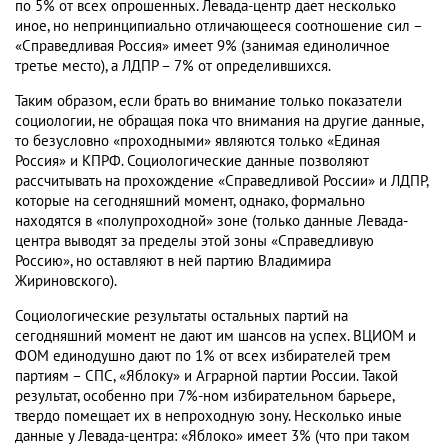
по 5% от всех опрошенных. Левада-центр дает несколько
иное, но непринципиально отличающееся соотношение сил –
«Справедливая Россия» имеет 9% (занимая единоличное
третье место), а ЛДПР – 7% от определившихся.
Таким образом, если брать во внимание только показатели
социологии, не обращая пока что внимания на другие данные,
то безусловно «проходными» являются только «Единая
Россия» и КПРФ. Социологические данные позволяют
рассчитывать на прохождение «Справедливой России» и ЛДПР,
которые на сегодняшний момент, однако, формально
находятся в «полупроходной» зоне (только данные Левада-
центра выводят за пределы этой зоны «Справедливую
Россию», но оставляют в ней партию Владимира
Жириновского).
Социологические результаты остальных партий на
сегодняшний момент не дают им шансов на успех. ВЦИОМ и
ФОМ единодушно дают по 1% от всех избирателей трем
партиям – СПС, «Яблоку» и Аграрной партии России. Такой
результат, особенно при 7%-ном избирательном барьере,
твердо помещает их в непроходную зону. Несколько иные
данные у Левада-центра: «Яблоко» имеет 3% (что при таком