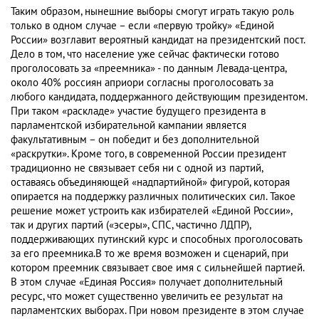
Таким образом, нынешние выборы смогут играть такую роль
только в одном случае – если «первую тройку» «Единой
России» возглавит вероятный кандидат на президентский пост.
Дело в том, что население уже сейчас фактически готово
проголосовать за «преемника» - по данным Левада-центра,
около 40% россиян априори согласны проголосовать за
любого кандидата, поддержанного действующим президентом.
При таком «раскладе» участие будущего президента в
парламентской избирательной кампании является
факультативным – он победит и без дополнительной
«раскрутки». Кроме того, в современной России президент
традиционно не связывает себя ни с одной из партий,
оставаясь объединяющей «надпартийной» фигурой, которая
опирается на поддержку различных политических сил. Такое
решение может устроить как избирателей «Единой России»,
так и других партий («эсеры», СПС, частично ЛДПР),
поддерживающих путинский курс и способных проголосовать
за его преемника.В то же время возможен и сценарий, при
котором преемник связывает свое имя с сильнейшей партией.
В этом случае «Единая Россия» получает дополнительный
ресурс, что может существенно увеличить ее результат на
парламентских выборах. При новом президенте в этом случае