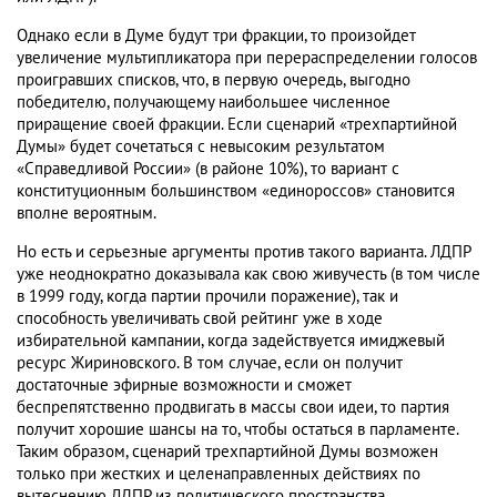
Однако если в Думе будут три фракции, то произойдет
увеличение мультипликатора при перераспределении голосов
проигравших списков, что, в первую очередь, выгодно
победителю, получающему наибольшее численное
приращение своей фракции. Если сценарий «трехпартийной
Думы» будет сочетаться с невысоким результатом
«Справедливой России» (в районе 10%), то вариант с
конституционным большинством «единороссов» становится
вполне вероятным.
Но есть и серьезные аргументы против такого варианта. ЛДПР
уже неоднократно доказывала как свою живучесть (в том числе
в 1999 году, когда партии прочили поражение), так и
способность увеличивать свой рейтинг уже в ходе
избирательной кампании, когда задействуется имиджевый
ресурс Жириновского. В том случае, если он получит
достаточные эфирные возможности и сможет
беспрепятственно продвигать в массы свои идеи, то партия
получит хорошие шансы на то, чтобы остаться в парламенте.
Таким образом, сценарий трехпартийной Думы возможен
только при жестких и целенаправленных действиях по
вытеснению ЛДПР из политического пространства.