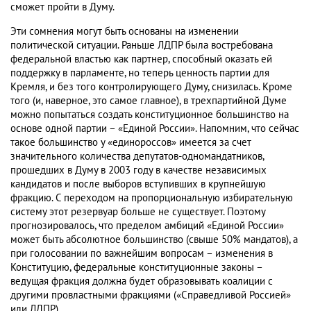
сможет пройти в Думу.
Эти сомнения могут быть основаны на изменении
политической ситуации. Раньше ЛДПР была востребована
федеральной властью как партнер, способный оказать ей
поддержку в парламенте, но теперь ценность партии для
Кремля, и без того контролирующего Думу, снизилась. Кроме
того (и, наверное, это самое главное), в трехпартийной Думе
можно попытаться создать конституционное большинство на
основе одной партии – «Единой России». Напомним, что сейчас
такое большинство у «единороссов» имеется за счет
значительного количества депутатов-одномандатников,
прошедших в Думу в 2003 году в качестве независимых
кандидатов и после выборов вступивших в крупнейшую
фракцию. С переходом на пропорциональную избирательную
систему этот резервуар больше не существует. Поэтому
прогнозировалось, что пределом амбиций «Единой России»
может быть абсолютное большинство (свыше 50% мандатов), а
при голосовании по важнейшим вопросам – изменения в
Конституцию, федеральные конституционные законы –
ведущая фракция должна будет образовывать коалиции с
другими провластными фракциями («Справедливой Россией»
или ЛДПР).