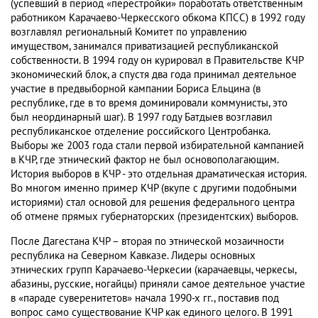
(успевший в период «перестройки» поработать ответственным
работником Карачаево-Черкесского обкома КПСС) в 1992 году
возглавлял региональный Комитет по управлению
имуществом, занимался приватизацией республиканской
собственности. В 1994 году он курировал в Правительстве КЧР
экономический блок, а спустя два года принимал деятельное
участие в предвыборной кампании Бориса Ельцина (в
республике, где в то время доминировали коммунисты, это
был неординарный шаг). В 1997 году Батдыев возглавил
республиканское отделение российского Центробанка.
Выборы же 2003 года стали первой избирательной кампанией
в КЧР, где этнический фактор не был основополагающим.
История выборов в КЧР - это отдельная драматическая история.
Во многом именно пример КЧР (вкупе с другими подобными
историями) стал основой для решения федерального центра
об отмене прямых губернаторских (президентских) выборов.
После Дагестана КЧР – вторая по этнической мозаичности
республика на Северном Кавказе. Лидеры основных
этнических групп Карачаево-Черкесии (карачаевцы, черкесы,
абазины, русские, ногайцы) приняли самое деятельное участие
в «параде суверенитетов» начала 1990-х гг., поставив под
вопрос само существование КЧР как единого целого. В 1991