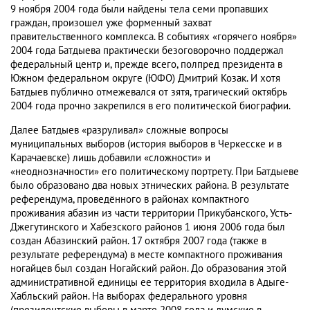
9 ноября 2004 года были найдены тела семи пропавших
граждан, произошел уже форменный захват
правительственного комплекса. В событиях «горячего ноября»
2004 года Батдыева практически безоговорочно поддержал
федеральный центр и, прежде всего, полпред президента в
Южном федеральном округе (ЮФО) Дмитрий Козак. И хотя
Батдыев публично отмежевался от зятя, трагический октябрь
2004 года прочно закрепился в его политической биографии.
Далее Батдыев «разруливал» сложные вопросы
муниципальных выборов (история выборов в Черкесске и в
Карачаевске) лишь добавили «сложности» и
«неоднозначности» его политическому портрету. При Батдыеве
было образовано два новых этнических района. В результате
референдума, проведённого в районах компактного
проживания абазин из части территории Прикубанского, Усть-
Джегутинского и Хабезского районов 1 июня 2006 года был
создан Абазинский район. 17 октября 2007 года (также в
результате референдума) в месте компактного проживания
ногайцев был создан Ногайский район. До образования этой
административной единицы ее территория входила в Адыге-
Хабльский район. На выборах федерального уровня