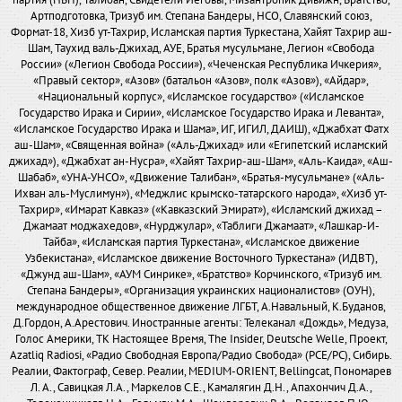
партия (НБП), Талибан, Свидетели Иеговы, Мизантропик Дивижн, Братство,
Артподготовка, Тризуб им. Степана Бандеры, НСО, Славянский союз,
Формат-18, Хизб ут-Тахрир, Исламская партия Туркестана, Хайят Тахрир аш-
Шам, Таухид валь-Джихад, АУЕ, Братья мусульмане, Легион «Свобода
России» («Легион Свобода России»), «Чеченская Республика Ичкерия»,
«Правый сектор», «Азов» (батальон «Азов», полк «Азов»), «Айдар»,
«Национальный корпус», «Исламское государство» («Исламское
Государство Ирака и Сирии», «Исламское Государство Ирака и Леванта»,
«Исламское Государство Ирака и Шама», ИГ, ИГИЛ, ДАИШ), «Джабхат Фатх
аш-Шам», «Священная война» («Аль-Джихад» или «Египетский исламский
джихад»), «Джабхат ан-Нусра», «Хайят Тахрир-аш-Шам», «Аль-Каида», «Аш-
Шабаб», «УНА-УНСО», «Движение Талибан», «Братья-мусульмане» («Аль-
Ихван аль-Муслимун»), «Меджлис крымско-татарского народа», «Хизб ут-
Тахрир», «Имарат Кавказ» («Кавказский Эмират»), «Исламский джихад –
Джамаат моджахедов», «Нурджулар», «Таблиги Джамаат», «Лашкар-И-
Тайба», «Исламская партия Туркестана», «Исламское движение
Узбекистана», «Исламское движение Восточного Туркестана» (ИДВТ),
«Джунд аш-Шам», «АУМ Синрике», «Братство» Корчинского, «Тризуб им.
Степана Бандеры», «Организация украинских националистов» (ОУН),
международное общественное движение ЛГБТ, А.Навальный, К.Буданов,
Д.Гордон, А.Арестович. Иностранные агенты: Телеканал «Дождь», Медуза,
Голос Америки, ТК Настоящее Время, The Insider, Deutsche Welle, Проект,
Azatliq Radiosi, «Радио Свободная Европа/Радио Свобода» (PCE/PC), Сибирь.
Реалии, Фактограф, Север. Реалии, MEDIUM-ORIENT, Bellingcat, Пономарев
Л. А., Савицкая Л.А., Маркелов С.Е., Камалягин Д.Н., Апахончич Д.А.,