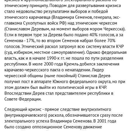
этническому принципу. Поводом для развертывания кризиса
стало недовольство результатами выборов и победой
этнического карачаевца (Владимира Семенов, генерала, экс-
главкома Сухопутных войск РФ) над этническим черкесом
(Станиславом Деревым, на момент выборов мэром Черкесска).
Если в первом туре за Дерева было подано 40% голосов, а за
Семенова - 17%, то во втором Семенов набрал более 70%
голосов. Этнический раскол затронул всю систему власти КЧР
(суд, избирком, местное самоуправление). Однако федеральная
власть, как и в начале 1990-х гг. не пошла по пути разделения
республики. В июле 2000 года Кремль добился заключения
карачаево-черкесского пакта о ненападении. Лидер
черкесской общины (ныне покойный) Станислав Дерев
получил пост в аппарате Южного федерального округа, но при
этом должен был выйти из политической игры в КЧР.
Впоследствии Дерев стал представителем республики в
Совете Федерации.
Следующий кризис - прямое следствие внутриэлитного
(внутрикарачаевского) раскола, обозначившегося сразу после
электорального успеха Владимира Семенова. В 2001 года
было создано оппозиционное Семенову движение