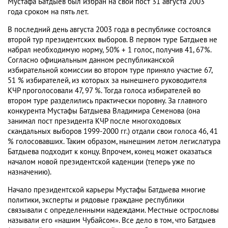
Мустафа Батдыев был избран на свой пост 31 августа 2003
года сроком на пять лет.
В последний день августа 2003 года в республике состоялся
второй тур президентских выборов. В первом туре Батдыев не
набрал необходимую норму, 50% + 1 голос, получив 41, 67%.
Согласно официальным данном республиканской
избирательной комиссии во втором туре приняло участие 67,
51 % избирателей, из которых за нынешнего руководителя
КЧР проголосовали 47, 97 %. Тогда голоса избирателей во
втором туре разделились практически поровну. За главного
конкурента Мустафы Батдыева Владимира Семенова (она
занимал пост президента КЧР после многоходовых
скандальных выборов 1999-2000 гг.) отдали свои голоса 46, 41
% голосовавших. Таким образом, нынешним летом легислатура
Батдыева подходит к концу. Впрочем, конец может оказаться
началом новой президентской каденции (теперь уже по
назначению).
Начало президентской карьеры Мустафы Батдыева многие
политики, эксперты и рядовые граждане республики
связывали с определенными надеждами. Местные острословы
называли его «нашим Чубайсом». Все дело в том, что Батдыев