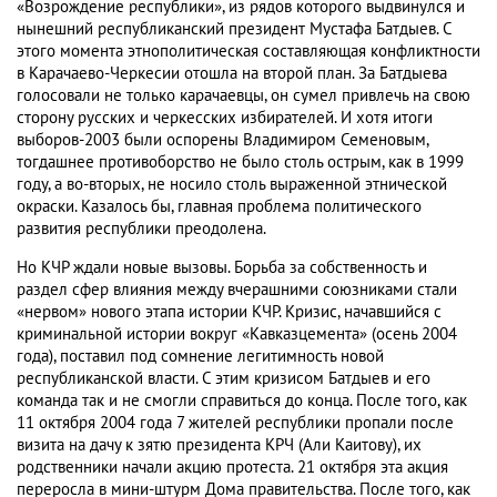
«Возрождение республики», из рядов которого выдвинулся и
нынешний республиканский президент Мустафа Батдыев. С
этого момента этнополитическая составляющая конфликтности
в Карачаево-Черкесии отошла на второй план. За Батдыева
голосовали не только карачаевцы, он сумел привлечь на свою
сторону русских и черкесских избирателей. И хотя итоги
выборов-2003 были оспорены Владимиром Семеновым,
тогдашнее противоборство не было столь острым, как в 1999
году, а во-вторых, не носило столь выраженной этнической
окраски. Казалось бы, главная проблема политического
развития республики преодолена.
Но КЧР ждали новые вызовы. Борьба за собственность и
раздел сфер влияния между вчерашними союзниками стали
«нервом» нового этапа истории КЧР. Кризис, начавшийся с
криминальной истории вокруг «Кавказцемента» (осень 2004
года), поставил под сомнение легитимность новой
республиканской власти. С этим кризисом Батдыев и его
команда так и не смогли справиться до конца. После того, как
11 октября 2004 года 7 жителей республики пропали после
визита на дачу к зятю президента КРЧ (Али Каитову), их
родственники начали акцию протеста. 21 октября эта акция
переросла в мини-штурм Дома правительства. После того, как