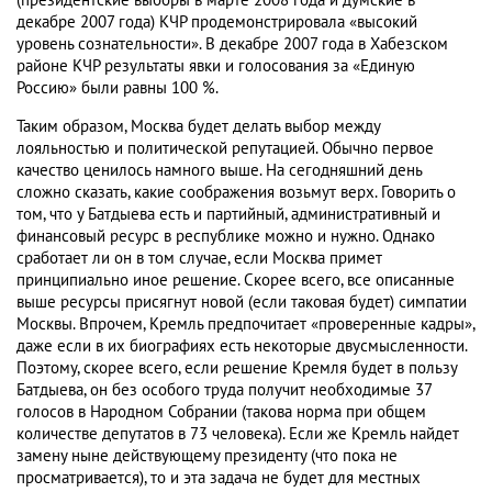
(президентские выборы в марте 2008 года и думские в
декабре 2007 года) КЧР продемонстрировала «высокий
уровень сознательности». В декабре 2007 года в Хабезском
районе КЧР результаты явки и голосования за «Единую
Россию» были равны 100 %.
Таким образом, Москва будет делать выбор между
лояльностью и политической репутацией. Обычно первое
качество ценилось намного выше. На сегодняшний день
сложно сказать, какие соображения возьмут верх. Говорить о
том, что у Батдыева есть и партийный, административный и
финансовый ресурс в республике можно и нужно. Однако
сработает ли он в том случае, если Москва примет
принципиально иное решение. Скорее всего, все описанные
выше ресурсы присягнут новой (если таковая будет) симпатии
Москвы. Впрочем, Кремль предпочитает «проверенные кадры»,
даже если в их биографиях есть некоторые двусмысленности.
Поэтому, скорее всего, если решение Кремля будет в пользу
Батдыева, он без особого труда получит необходимые 37
голосов в Народном Собрании (такова норма при общем
количестве депутатов в 73 человека). Если же Кремль найдет
замену ныне действующему президенту (что пока не
просматривается), то и эта задача не будет для местных