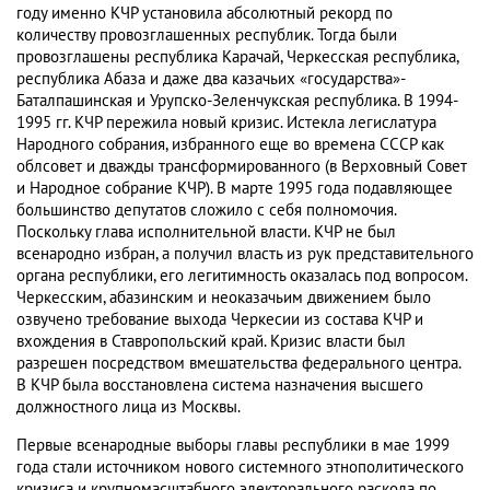
году именно КЧР установила абсолютный рекорд по
количеству провозглашенных республик. Тогда были
провозглашены республика Карачай, Черкесская республика,
республика Абаза и даже два казачьих «государства»-
Баталпашинская и Урупско-Зеленчукская республика. В 1994-
1995 гг. КЧР пережила новый кризис. Истекла легислатура
Народного собрания, избранного еще во времена СССР как
облсовет и дважды трансформированного (в Верховный Совет
и Народное собрание КЧР). В марте 1995 года подавляющее
большинство депутатов сложило с себя полномочия.
Поскольку глава исполнительной власти. КЧР не был
всенародно избран, а получил власть из рук представительного
органа республики, его легитимность оказалась под вопросом.
Черкесским, абазинским и неоказачьим движением было
озвучено требование выхода Черкесии из состава КЧР и
вхождения в Ставропольский край. Кризис власти был
разрешен посредством вмешательства федерального центра.
В КЧР была восстановлена система назначения высшего
должностного лица из Москвы.
Первые всенародные выборы главы республики в мае 1999
года стали источником нового системного этнополитического
кризиса и крупномасштабного электорального раскола по