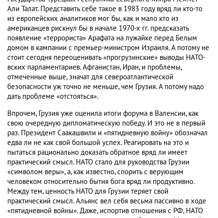
Али Талат. Представить себе такое в 1983 году вряд ли кто-то
из европейских аналитиков мог бы, как и мало кто из
американцев рискнул бы в начале 1970-х гг. предсказать
появление «террориста» Арафата на лужайке перед Белым
домом в кампании с премьер-министром Израиля. А потому не
стоит сегодня переоценивать «прогрузинские» выводы НАТО-
вских парламентариев. Афганистан, Иран, и проблемы,
отмеченные выше, значат для североатлантической
безопасности уж точно не меньше, чем Грузия. А потому надо
дать проблеме «отстояться».
Впрочем, Грузия уже оценила итоги форума в Валенсии, как
свою очередную дипломатическую победу. И это не в первый
раз. Президент Саакашвили и «пятидневную войну» обозначал
едва ли не как свой большой успех. Реагировать на это и
пытаться рационально доказать обратное вряд ли имеет
практический смысл. НАТО стало для руководства Грузии
«символом веры», а, как известно, спорить с верующим
человеком относительно бытия бога вряд ли продуктивно.
Между тем, ценность НАТО для Грузии теряет свой
практический смысл. Альянс вел себя весьма пассивно в ходе
«пятидневной войны». Даже, испортив отношения с РФ, НАТО