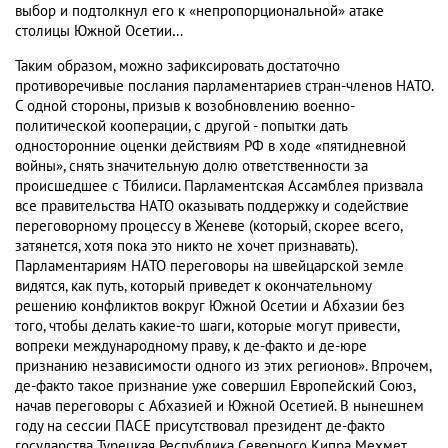
выбор и подтолкнул его к «непропорциональной» атаке
столицы Южной Осетии…
Таким образом, можно зафиксировать достаточно
противоречивые послания парламентариев стран-членов НАТО.
С одной стороны, призыв к возобновлению военно-
политической кооперации, с другой - попытки дать
односторонние оценки действиям РФ в ходе «пятидневной
войны», снять значительную долю ответственности за
происшедшее с Тбилиси. Парламентская Ассамблея призвала
все правительства НАТО оказывать поддержку и содействие
переговорному процессу в Женеве (который, скорее всего,
затянется, хотя пока это никто не хочет признавать).
Парламентариям НАТО переговоры на швейцарской земле
видятся, как путь, который приведет к окончательному
решению конфликтов вокруг Южной Осетии и Абхазии без
того, чтобы делать какие-то шаги, которые могут привести,
вопреки международному праву, к де-факто и де-юре
признанию независимости одного из этих регионов». Впрочем,
де-факто такое признание уже совершил Европейский Союз,
начав переговоры с Абхазией и Южной Осетией. В нынешнем
году на сессии ПАСЕ присутствовал президент де-факто
государства Турецкая Республика Северного Кипра Мехмет