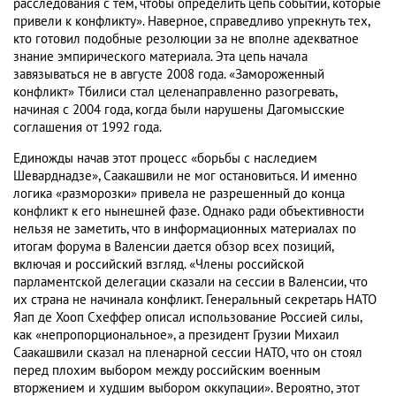
расследования с тем, чтобы определить цепь событий, которые
привели к конфликту». Наверное, справедливо упрекнуть тех,
кто готовил подобные резолюции за не вполне адекватное
знание эмпирического материала. Эта цепь начала
завязываться не в августе 2008 года. «Замороженный
конфликт» Тбилиси стал целенаправленно разогревать,
начиная с 2004 года, когда были нарушены Дагомысские
соглашения от 1992 года.
Единожды начав этот процесс «борьбы с наследием
Шеварднадзе», Саакашвили не мог остановиться. И именно
логика «разморозки» привела не разрешенный до конца
конфликт к его нынешней фазе. Однако ради объективности
нельзя не заметить, что в информационных материалах по
итогам форума в Валенсии дается обзор всех позиций,
включая и российский взгляд. «Члены российской
парламентской делегации сказали на сессии в Валенсии, что
их страна не начинала конфликт. Генеральный секретарь НАТО
Яап де Хооп Схеффер описал использование Россией силы,
как «непропорциональное», а президент Грузии Михаил
Саакашвили сказал на пленарной сессии НАТО, что он стоял
перед плохим выбором между российским военным
вторжением и худшим выбором оккупации». Вероятно, этот