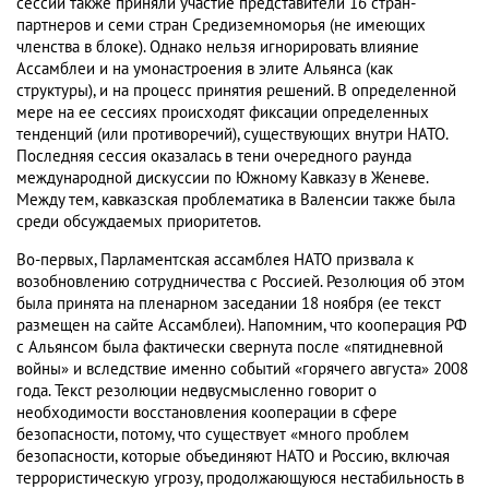
сессии также приняли участие представители 16 стран-
партнеров и семи стран Средиземноморья (не имеющих
членства в блоке). Однако нельзя игнорировать влияние
Ассамблеи и на умонастроения в элите Альянса (как
структуры), и на процесс принятия решений. В определенной
мере на ее сессиях происходят фиксации определенных
тенденций (или противоречий), существующих внутри НАТО.
Последняя сессия оказалась в тени очередного раунда
международной дискуссии по Южному Кавказу в Женеве.
Между тем, кавказская проблематика в Валенсии также была
среди обсуждаемых приоритетов.
Во-первых, Парламентская ассамблея НАТО призвала к
возобновлению сотрудничества с Россией. Резолюция об этом
была принята на пленарном заседании 18 ноября (ее текст
размещен на сайте Ассамблеи). Напомним, что кооперация РФ
с Альянсом была фактически свернута после «пятидневной
войны» и вследствие именно событий «горячего августа» 2008
года. Текст резолюции недвусмысленно говорит о
необходимости восстановления кооперации в сфере
безопасности, потому, что существует «много проблем
безопасности, которые объединяют НАТО и Россию, включая
террористическую угрозу, продолжающуюся нестабильность в