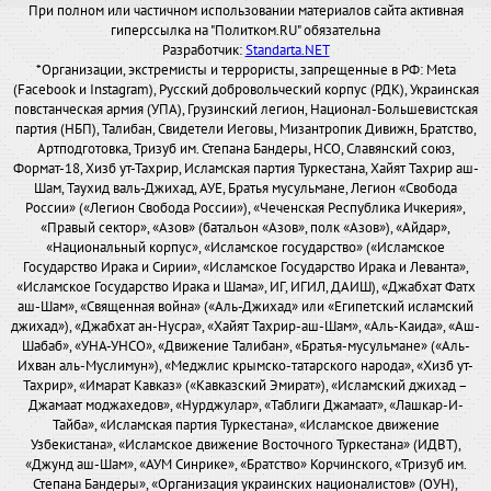
При полном или частичном использовании материалов сайта активная
гиперссылка на "Политком.RU" обязательна
Разработчик:
Standarta.NET
*Организации, экстремисты и террористы, запрещенные в РФ: Meta
(Facebook и Instagram), Русский добровольческий корпус (РДК), Украинская
повстанческая армия (УПА), Грузинский легион, Национал-Большевистская
партия (НБП), Талибан, Свидетели Иеговы, Мизантропик Дивижн, Братство,
Артподготовка, Тризуб им. Степана Бандеры, НСО, Славянский союз,
Формат-18, Хизб ут-Тахрир, Исламская партия Туркестана, Хайят Тахрир аш-
Шам, Таухид валь-Джихад, АУЕ, Братья мусульмане, Легион «Свобода
России» («Легион Свобода России»), «Чеченская Республика Ичкерия»,
«Правый сектор», «Азов» (батальон «Азов», полк «Азов»), «Айдар»,
«Национальный корпус», «Исламское государство» («Исламское
Государство Ирака и Сирии», «Исламское Государство Ирака и Леванта»,
«Исламское Государство Ирака и Шама», ИГ, ИГИЛ, ДАИШ), «Джабхат Фатх
аш-Шам», «Священная война» («Аль-Джихад» или «Египетский исламский
джихад»), «Джабхат ан-Нусра», «Хайят Тахрир-аш-Шам», «Аль-Каида», «Аш-
Шабаб», «УНА-УНСО», «Движение Талибан», «Братья-мусульмане» («Аль-
Ихван аль-Муслимун»), «Меджлис крымско-татарского народа», «Хизб ут-
Тахрир», «Имарат Кавказ» («Кавказский Эмират»), «Исламский джихад –
Джамаат моджахедов», «Нурджулар», «Таблиги Джамаат», «Лашкар-И-
Тайба», «Исламская партия Туркестана», «Исламское движение
Узбекистана», «Исламское движение Восточного Туркестана» (ИДВТ),
«Джунд аш-Шам», «АУМ Синрике», «Братство» Корчинского, «Тризуб им.
Степана Бандеры», «Организация украинских националистов» (ОУН),