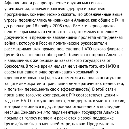
Афганистане и распространение оружия массового
уничтожения, включая иранскую ядерную и ракетную
программы». Конечно, можно сказать, что обозначенные выше
угрозы перечислялись чиновниками Альянса, как общие с РФ и
до резолюции 18 ноября 2008 года. Все это верно, однако
нельзя сбрасывать со счетов тот факт, что между нынешним
документом и прежними заявлениями пролегла «пятидневная
война», которую в России политические руководители
рассматривают, как прямое последствие НАТО-вского флирта с
Грузией (завышенных обещаний Тбилиси со стороны Альянса
и завышенных же ожиданий кавказского государства от
Брюсселя). В то же время нельзя не увидеть того, что НАТО в
своем нынешнем виде организация чрезвычайно
идеологизированная (здесь и претензии на роль института по
защите демократии и трансляции демократических ценностей,
и попытки переоценить свою эффективность). В этой связи
признание того, что кооперация с РФ соответствует целям и
задачам НАТО- это уже неплохо, если держать в уме тот пассив,
который накопился в двусторонних отношениях в последние
месяцы. Ожидать же, что парламентарии государств Альянса
посыплют голосу пеплом и раскаются в своей поддержке
Грузии, было бы, по меньшей мере, наивно. Председатель