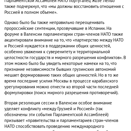
Парламентской Ассамблеи НАТО португалец Жозе Лельо
также подчеркнул, что «мы должны восстановить отношения с
Россией в полном объеме».
Однако было бы также неправильно переоценивать
пророссийские сентенции, прозвучавшие в Испании. На
форуме в Валенсии парламентарии стран-членов НАТО также
акцентировали внимание на то, что «партнерство между НАТО
и Россией нуждается в поддержании общих ценностей,
особенно уважения к суверенитету и территориальной
целостности государств и мирного разрешения конфликтов». В
этом можно было бы увидеть некоторые намеки на то, что
признание независимости бывших грузинских автономий
мешает формированию таких общих ценностей. Но в то же
время последние усилия Москвы в процессе карабахского
урегулирования можно отнести ко второй части последней
формулировки (поиск мирного разрешения противоречий).
Вторая резолюция сессии в Валенсии особое внимание
уделяет конфликту «между Грузией и Россией» (так
обозначены эти события Парламентской Ассамблеей)
призывает «правительства и парламентариев стран-членов
НАТО способствовать проведению международного