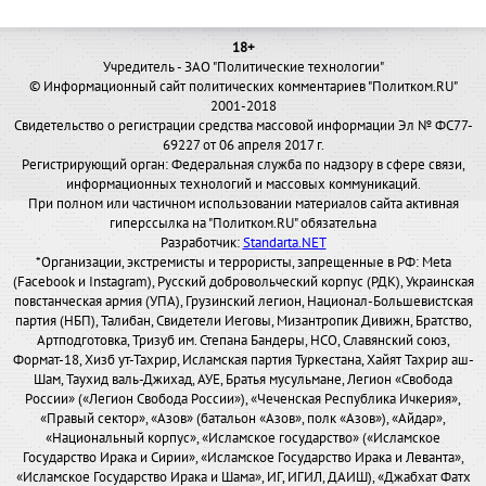
18+
Учредитель - ЗАО "Политические технологии"
© Информационный сайт политических комментариев "Политком.RU"
2001-2018
Свидетельство о регистрации средства массовой информации Эл № ФС77-
69227 от 06 апреля 2017 г.
Регистрирующий орган: Федеральная служба по надзору в сфере связи,
информационных технологий и массовых коммуникаций.
При полном или частичном использовании материалов сайта активная
гиперссылка на "Политком.RU" обязательна
Разработчик:
Standarta.NET
*Организации, экстремисты и террористы, запрещенные в РФ: Meta
(Facebook и Instagram), Русский добровольческий корпус (РДК), Украинская
повстанческая армия (УПА), Грузинский легион, Национал-Большевистская
партия (НБП), Талибан, Свидетели Иеговы, Мизантропик Дивижн, Братство,
Артподготовка, Тризуб им. Степана Бандеры, НСО, Славянский союз,
Формат-18, Хизб ут-Тахрир, Исламская партия Туркестана, Хайят Тахрир аш-
Шам, Таухид валь-Джихад, АУЕ, Братья мусульмане, Легион «Свобода
России» («Легион Свобода России»), «Чеченская Республика Ичкерия»,
«Правый сектор», «Азов» (батальон «Азов», полк «Азов»), «Айдар»,
«Национальный корпус», «Исламское государство» («Исламское
Государство Ирака и Сирии», «Исламское Государство Ирака и Леванта»,
«Исламское Государство Ирака и Шама», ИГ, ИГИЛ, ДАИШ), «Джабхат Фатх