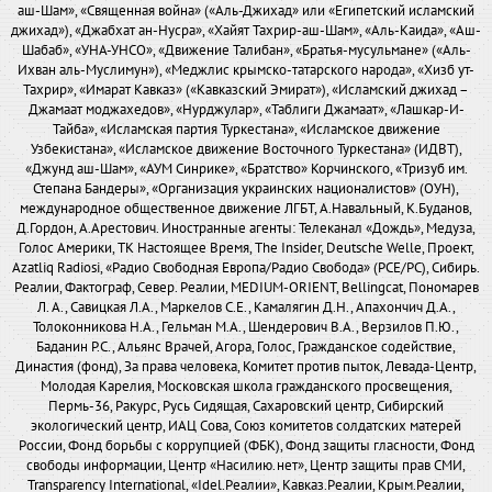
аш-Шам», «Священная война» («Аль-Джихад» или «Египетский исламский
джихад»), «Джабхат ан-Нусра», «Хайят Тахрир-аш-Шам», «Аль-Каида», «Аш-
Шабаб», «УНА-УНСО», «Движение Талибан», «Братья-мусульмане» («Аль-
Ихван аль-Муслимун»), «Меджлис крымско-татарского народа», «Хизб ут-
Тахрир», «Имарат Кавказ» («Кавказский Эмират»), «Исламский джихад –
Джамаат моджахедов», «Нурджулар», «Таблиги Джамаат», «Лашкар-И-
Тайба», «Исламская партия Туркестана», «Исламское движение
Узбекистана», «Исламское движение Восточного Туркестана» (ИДВТ),
«Джунд аш-Шам», «АУМ Синрике», «Братство» Корчинского, «Тризуб им.
Степана Бандеры», «Организация украинских националистов» (ОУН),
международное общественное движение ЛГБТ, А.Навальный, К.Буданов,
Д.Гордон, А.Арестович. Иностранные агенты: Телеканал «Дождь», Медуза,
Голос Америки, ТК Настоящее Время, The Insider, Deutsche Welle, Проект,
Azatliq Radiosi, «Радио Свободная Европа/Радио Свобода» (PCE/PC), Сибирь.
Реалии, Фактограф, Север. Реалии, MEDIUM-ORIENT, Bellingcat, Пономарев
Л. А., Савицкая Л.А., Маркелов С.Е., Камалягин Д.Н., Апахончич Д.А.,
Толоконникова Н.А., Гельман М.А., Шендерович В.А., Верзилов П.Ю.,
Баданин Р.С., Альянс Врачей, Агора, Голос, Гражданское содействие,
Династия (фонд), За права человека, Комитет против пыток, Левада-Центр,
Молодая Карелия, Московская школа гражданского просвещения,
Пермь-36, Ракурс, Русь Сидящая, Сахаровский центр, Сибирский
экологический центр, ИАЦ Сова, Союз комитетов солдатских матерей
России, Фонд борьбы с коррупцией (ФБК), Фонд защиты гласности, Фонд
свободы информации, Центр «Насилию.нет», Центр защиты прав СМИ,
Transparency International, «Idel.Реалии», Кавказ.Реалии, Крым.Реалии,