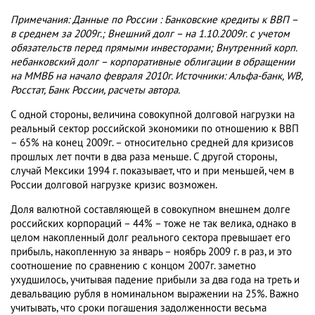
Примечания: Данные по России : Банковские кредиты к ВВП –
в среднем за 2009г.; Внешний долг – на 1.10.2009г. с учетом
обязательств перед прямыми инвесторами; Внутренний корп.
небанковский долг – корпоративные облигации в обращении
на ММВБ на начало февраля 2010г. Источники: Альфа-банк, WB,
Росстат, Банк России, расчеты автора.
С одной стороны, величина совокупной долговой нагрузки на
реальный сектор российской экономики по отношению к ВВП
– 65% на конец 2009г. – относительно средней для кризисов
прошлых лет почти в два раза меньше. С другой стороны,
случай Мексики 1994 г. показывает, что и при меньшей, чем в
России долговой нагрузке кризис возможен.
Доля валютной составляющей в совокупном внешнем долге
российских корпораций – 44% – тоже не так велика, однако в
целом накопленный долг реального сектора превышает его
прибыль, накопленную за январь – ноябрь 2009 г. в раз, и это
соотношение по сравнению с концом 2007г. заметно
ухудшилось, учитывая падение прибыли за два года на треть и
девальвацию рубля в номинальном выражении на 25%. Важно
учитывать, что сроки погашения задолженности весьма