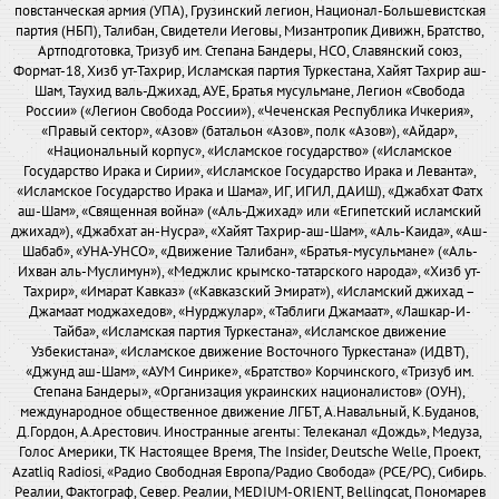
повстанческая армия (УПА), Грузинский легион, Национал-Большевистская
партия (НБП), Талибан, Свидетели Иеговы, Мизантропик Дивижн, Братство,
Артподготовка, Тризуб им. Степана Бандеры, НСО, Славянский союз,
Формат-18, Хизб ут-Тахрир, Исламская партия Туркестана, Хайят Тахрир аш-
Шам, Таухид валь-Джихад, АУЕ, Братья мусульмане, Легион «Свобода
России» («Легион Свобода России»), «Чеченская Республика Ичкерия»,
«Правый сектор», «Азов» (батальон «Азов», полк «Азов»), «Айдар»,
«Национальный корпус», «Исламское государство» («Исламское
Государство Ирака и Сирии», «Исламское Государство Ирака и Леванта»,
«Исламское Государство Ирака и Шама», ИГ, ИГИЛ, ДАИШ), «Джабхат Фатх
аш-Шам», «Священная война» («Аль-Джихад» или «Египетский исламский
джихад»), «Джабхат ан-Нусра», «Хайят Тахрир-аш-Шам», «Аль-Каида», «Аш-
Шабаб», «УНА-УНСО», «Движение Талибан», «Братья-мусульмане» («Аль-
Ихван аль-Муслимун»), «Меджлис крымско-татарского народа», «Хизб ут-
Тахрир», «Имарат Кавказ» («Кавказский Эмират»), «Исламский джихад –
Джамаат моджахедов», «Нурджулар», «Таблиги Джамаат», «Лашкар-И-
Тайба», «Исламская партия Туркестана», «Исламское движение
Узбекистана», «Исламское движение Восточного Туркестана» (ИДВТ),
«Джунд аш-Шам», «АУМ Синрике», «Братство» Корчинского, «Тризуб им.
Степана Бандеры», «Организация украинских националистов» (ОУН),
международное общественное движение ЛГБТ, А.Навальный, К.Буданов,
Д.Гордон, А.Арестович. Иностранные агенты: Телеканал «Дождь», Медуза,
Голос Америки, ТК Настоящее Время, The Insider, Deutsche Welle, Проект,
Azatliq Radiosi, «Радио Свободная Европа/Радио Свобода» (PCE/PC), Сибирь.
Реалии, Фактограф, Север. Реалии, MEDIUM-ORIENT, Bellingcat, Пономарев