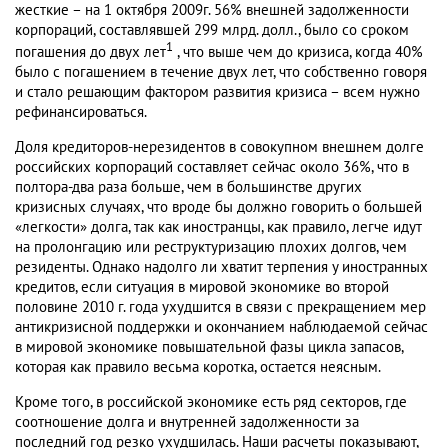
жесткие – на 1 октября 2009г. 56% внешней задолженности
корпораций, составлявшей 299 млрд. долл., было со сроком
1
погашения до двух лет
, что выше чем до кризиса, когда 40%
было с погашением в течение двух лет, что собственно говоря
и стало решающим фактором развития кризиса – всем нужно
рефинансироваться.
Доля кредиторов-нерезидентов в совокупном внешнем долге
российских корпораций составляет сейчас около 36%, что в
полтора-два раза больше, чем в большинстве других
кризисных случаях, что вроде бы должно говорить о большей
«легкости» долга, так как иностранцы, как правило, легче идут
на пролонгацию или реструктуризацию плохих долгов, чем
резиденты. Однако надолго ли хватит терпения у иностранных
кредитов, если ситуация в мировой экономике во второй
половине 2010 г. года ухудшится в связи с прекращением мер
антикризисной поддержки и окончанием наблюдаемой сейчас
в мировой экономике повышательной фазы цикла запасов,
которая как правило весьма коротка, остается неясным.
Кроме того, в российской экономике есть ряд секторов, где
соотношение долга и внутренней задолженности за
последний год резко ухудшилась. Наши расчеты показывают,