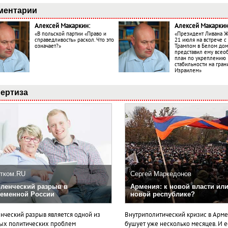
ментарии
Алексей Макаркин:
Алексей Макаркин
«В польской партии «Право и
«Президент Ливана 
справедливость» раскол. Что это
21 июля на встрече 
означает?»
Трампом в Белом до
представил ему все
план по укреплению
стабильности на гран
Израилем»
ертиза
тком.RU
Сергей Маркедонов
ленческий разрыв в
Армения: к новой власти или
еменной России
новой республике?
нческий разрыв является одной из
Внутриполитический кризис в Арм
ых политических проблем
бушует уже несколько месяцев. И 