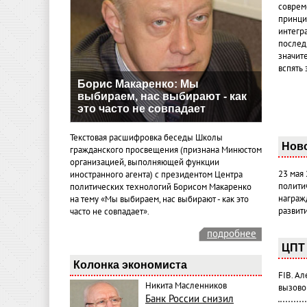
совреме
принци
интегр
послед
значит
вспять 
Борис Макаренко: Мы
выбираем, нас выбирают - как
это часто не совпадает
Текстовая расшифровка беседы Школы
Нов
гражданского просвещения (признана Минюстом
организацией, выполняющей функции
23 мая
иностранного агента) с президентом Центра
полити
политических технологий Борисом Макаренко
награж
на тему «Мы выбираем, нас выбирают - как это
развит
часто не совпадает».
подробнее
ЦПТ 
Колонка экономиста
FIB. А
Никита Масленников
вызово
Банк России снизил