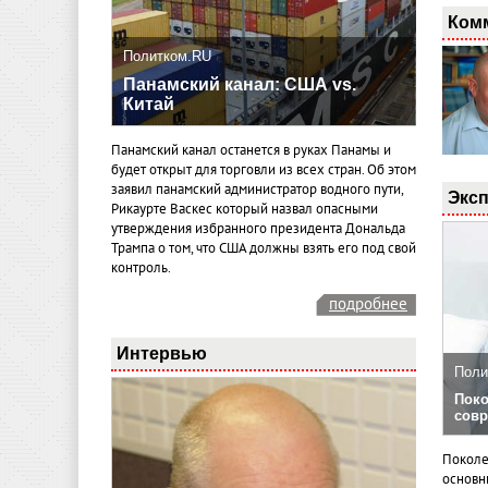
Ком
Политком.RU
Панамский канал: США vs.
Китай
Панамский канал останется в руках Панамы и
будет открыт для торговли из всех стран. Об этом
заявил панамский администратор водного пути,
Эксп
Рикаурте Васкес который назвал опасными
утверждения избранного президента Дональда
Трампа о том, что США должны взять его под свой
контроль.
подробнее
Интервью
Поли
Поко
совр
Поколе
основн