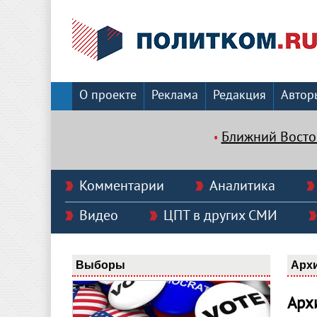
О проекте
Реклама
Редакция
Автор
Ближний Восто
Комментарии
Аналитика
Видео
ЦПТ в других СМИ
Выборы
Арх
Арх