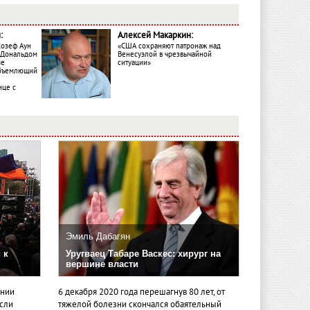
:
Алексей Макаркин:
Жозеф Аун
«США сохраняют патронаж над
с Дональдом
Венесуэлой в чрезвычайной
ме
ситуации»
объемлющий
ице с
Эмиль Дабагян
 к
Уругваец Табаре Васкес: хирург на
вершине власти
ении
6 декабря 2020 года перешагнув 80 лет, от
если
тяжелой болезни скончался обаятельный