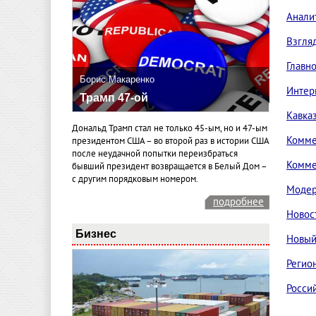
Анали
Взгля
Главн
Борис Макаренко
Интер
Трамп 47-ой
Кавка
Дональд Трамп стал не только 45-ым, но и 47-ым
Комме
президентом США – во второй раз в истории США
после неудачной попытки переизбраться
Комме
бывший президент возвращается в Белый Дом –
с другим порядковым номером.
Модер
подробнее
Новос
Бизнес
Новый
Регио
Росси