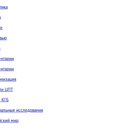
тика
д
ое
вью
з
нтарии
нтарии
низация
ти ЦПТ
 КГБ
нальные исследования
йский мир