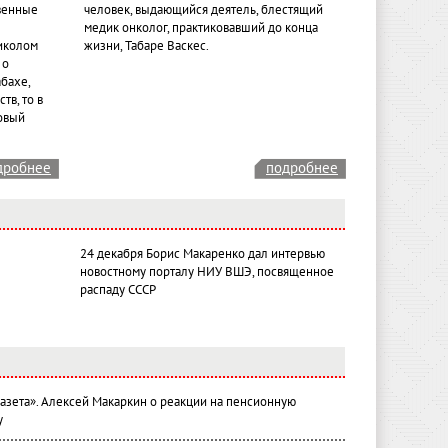
венные
человек, выдающийся деятель, блестящий
медик онколог, практиковавший до конца
иколом
жизни, Табаре Васкес.
 о
бахе,
тв, то в
овый
дробнее
подробнее
24 декабря Борис Макаренко дал интервью
новостному порталу НИУ ВШЭ, посвященное
распаду СССР
газета». Алексей Макаркин о реакции на пенсионную
у