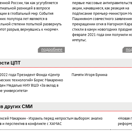
нной России, так как усугубляется
первые массовые антиправительст
пиальной разницей в вопросе
акции, начавшиеся, как реакция на
ации в глобальный мир. События
подписание премьер-министром Н
них полутора лет являются в
Пашиняном совместного заявления
ельной степени попыткой развернуть
прекращении огня в Нагорном Кара
этот разрыв, вернувшись к «норме».
стихли в канун новогодних празднес
феврале 2021 года они получили н
импульс.
подробнее
по
ости ЦПТ
 2022 года Президент Фонда «Центр
Памяти Игоря Бунина
ческих технологий» Борис Макаренко
ден Медалью НИУ ВШЭ «За вклад в
ие университета»
в других СМИ
лексей Макаркин - Израиль перед непростым выбором: анализ
«Новая 
в и перспектив в конфликте с ХАМАС
реформ