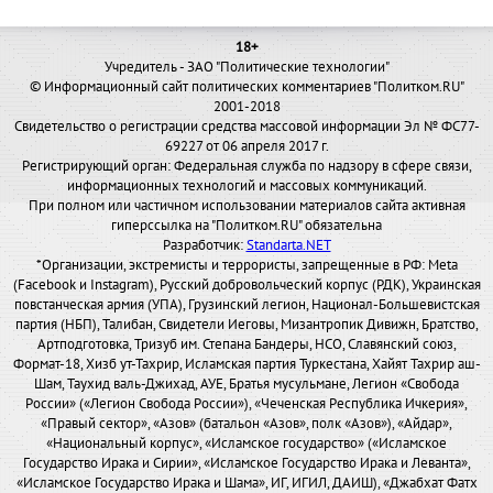
18+
Учредитель - ЗАО "Политические технологии"
© Информационный сайт политических комментариев "Политком.RU"
2001-2018
Свидетельство о регистрации средства массовой информации Эл № ФС77-
69227 от 06 апреля 2017 г.
Регистрирующий орган: Федеральная служба по надзору в сфере связи,
информационных технологий и массовых коммуникаций.
При полном или частичном использовании материалов сайта активная
гиперссылка на "Политком.RU" обязательна
Разработчик:
Standarta.NET
*Организации, экстремисты и террористы, запрещенные в РФ: Meta
(Facebook и Instagram), Русский добровольческий корпус (РДК), Украинская
повстанческая армия (УПА), Грузинский легион, Национал-Большевистская
партия (НБП), Талибан, Свидетели Иеговы, Мизантропик Дивижн, Братство,
Артподготовка, Тризуб им. Степана Бандеры, НСО, Славянский союз,
Формат-18, Хизб ут-Тахрир, Исламская партия Туркестана, Хайят Тахрир аш-
Шам, Таухид валь-Джихад, АУЕ, Братья мусульмане, Легион «Свобода
России» («Легион Свобода России»), «Чеченская Республика Ичкерия»,
«Правый сектор», «Азов» (батальон «Азов», полк «Азов»), «Айдар»,
«Национальный корпус», «Исламское государство» («Исламское
Государство Ирака и Сирии», «Исламское Государство Ирака и Леванта»,
«Исламское Государство Ирака и Шама», ИГ, ИГИЛ, ДАИШ), «Джабхат Фатх