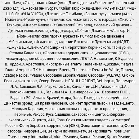
аш-Шам», «Священная война» («Аль-Джихад» или «Египетский исламский
джихад»), «Джабхат ан-Нусра», «Хайят Тахрир-аш-Шам», «Аль-Каида», «Аш-
Шабаб», «УНА-УНСО», «Движение Талибан», «Братья-мусульмане» («Аль-
Ихван аль-Муслимун»), «Меджлис крымско-татарского народа», «Хизб ут-
Тахрир», «Имарат Кавказ» («Кавказский Эмират»), «Исламский джихад –
Джамаат моджахедов», «Нурджулар», «Таблиги Джамаат», «Лашкар-И-
Тайба», «Исламская партия Туркестана», «Исламское движение
Узбекистана», «Исламское движение Восточного Туркестана» (ИДВТ),
«Джунд аш-Шам», «АУМ Синрике», «Братство» Корчинского, «Тризуб им.
Степана Бандеры», «Организация украинских националистов» (ОУН),
международное общественное движение ЛГБТ, А.Навальный, К.Буданов,
Д.Гордон, А.Арестович. Иностранные агенты: Телеканал «Дождь», Медуза,
Голос Америки, ТК Настоящее Время, The Insider, Deutsche Welle, Проект,
Azatliq Radiosi, «Радио Свободная Европа/Радио Свобода» (PCE/PC), Сибирь.
Реалии, Фактограф, Север. Реалии, MEDIUM-ORIENT, Bellingcat, Пономарев
Л. А., Савицкая Л.А., Маркелов С.Е., Камалягин Д.Н., Апахончич Д.А.,
Толоконникова Н.А., Гельман М.А., Шендерович В.А., Верзилов П.Ю.,
Баданин Р.С., Альянс Врачей, Агора, Голос, Гражданское содействие,
Династия (фонд), За права человека, Комитет против пыток, Левада-Центр,
Молодая Карелия, Московская школа гражданского просвещения,
Пермь-36, Ракурс, Русь Сидящая, Сахаровский центр, Сибирский
экологический центр, ИАЦ Сова, Союз комитетов солдатских матерей
России, Фонд борьбы с коррупцией (ФБК), Фонд защиты гласности, Фонд
свободы информации, Центр «Насилию.нет», Центр защиты прав СМИ,
Transparency International, «Idel.Реалии», Кавказ.Реалии, Крым.Реалии,