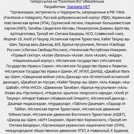
гиперссылка на "Политком.RU" обязательна
Разработчик:
Standarta.NET
*Организации, экстремисты и террористы, запрещенные в РФ: Meta
(Facebook и Instagram), Русский добровольческий корпус (РДК), Украинская
повстанческая армия (УПА), Грузинский легион, Национал-Большевистская
партия (НБП), Талибан, Свидетели Иеговы, Мизантропик Дивижн, Братство,
Артподготовка, Тризуб им. Степана Бандеры, НСО, Славянский союз,
Формат-18, Хизб ут-Тахрир, Исламская партия Туркестана, Хайят Тахрир аш-
Шам, Таухид валь-Джихад, АУЕ, Братья мусульмане, Легион «Свобода
России» («Легион Свобода России»), «Чеченская Республика Ичкерия»,
«Правый сектор», «Азов» (батальон «Азов», полк «Азов»), «Айдар»,
«Национальный корпус», «Исламское государство» («Исламское
Государство Ирака и Сирии», «Исламское Государство Ирака и Леванта»,
«Исламское Государство Ирака и Шама», ИГ, ИГИЛ, ДАИШ), «Джабхат Фатх
аш-Шам», «Священная война» («Аль-Джихад» или «Египетский исламский
джихад»), «Джабхат ан-Нусра», «Хайят Тахрир-аш-Шам», «Аль-Каида», «Аш-
Шабаб», «УНА-УНСО», «Движение Талибан», «Братья-мусульмане» («Аль-
Ихван аль-Муслимун»), «Меджлис крымско-татарского народа», «Хизб ут-
Тахрир», «Имарат Кавказ» («Кавказский Эмират»), «Исламский джихад –
Джамаат моджахедов», «Нурджулар», «Таблиги Джамаат», «Лашкар-И-
Тайба», «Исламская партия Туркестана», «Исламское движение
Узбекистана», «Исламское движение Восточного Туркестана» (ИДВТ),
«Джунд аш-Шам», «АУМ Синрике», «Братство» Корчинского, «Тризуб им.
Степана Бандеры», «Организация украинских националистов» (ОУН),
международное общественное движение ЛГБТ, А.Навальный, К.Буданов,