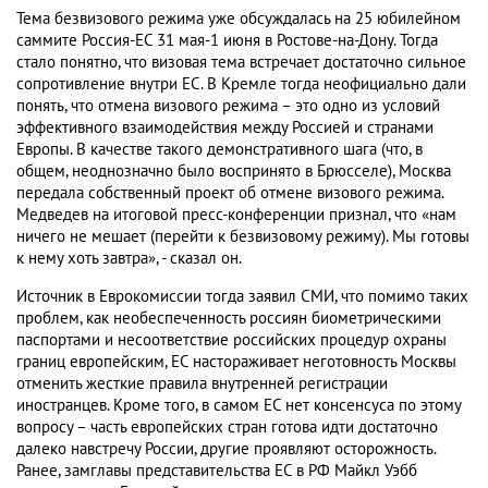
Тема безвизового режима уже обсуждалась на 25 юбилейном
саммите Россия-ЕС 31 мая-1 июня в Ростове-на-Дону. Тогда
стало понятно, что визовая тема встречает достаточно сильное
сопротивление внутри ЕС. В Кремле тогда неофициально дали
понять, что отмена визового режима – это одно из условий
эффективного взаимодействия между Россией и странами
Европы. В качестве такого демонстративного шага (что, в
общем, неоднозначно было воспринято в Брюсселе), Москва
передала собственный проект об отмене визового режима.
Медведев на итоговой пресс-конференции признал, что «нам
ничего не мешает (перейти к безвизовому режиму). Мы готовы
к нему хоть завтра», - сказал он.
Источник в Еврокомиссии тогда заявил СМИ, что помимо таких
проблем, как необеспеченность россиян биометрическими
паспортами и несоответствие российских процедур охраны
границ европейским, ЕС настораживает неготовность Москвы
отменить жесткие правила внутренней регистрации
иностранцев. Кроме того, в самом ЕС нет консенсуса по этому
вопросу – часть европейских стран готова идти достаточно
далеко навстречу России, другие проявляют осторожность.
Ранее, замглавы представительства ЕС в РФ Майкл Уэбб