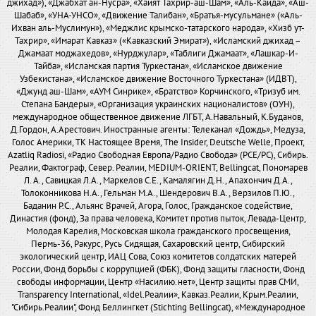
джихад»), «Джабхат ан-Нусра», «Хайят Тахрир-аш-Шам», «Аль-Каида», «Аш-
Шабаб», «УНА-УНСО», «Движение Талибан», «Братья-мусульмане» («Аль-
Ихван аль-Муслимун»), «Меджлис крымско-татарского народа», «Хизб ут-
Тахрир», «Имарат Кавказ» («Кавказский Эмират»), «Исламский джихад –
Джамаат моджахедов», «Нурджулар», «Таблиги Джамаат», «Лашкар-И-
Тайба», «Исламская партия Туркестана», «Исламское движение
Узбекистана», «Исламское движение Восточного Туркестана» (ИДВТ),
«Джунд аш-Шам», «АУМ Синрике», «Братство» Корчинского, «Тризуб им.
Степана Бандеры», «Организация украинских националистов» (ОУН),
международное общественное движение ЛГБТ, А.Навальный, К.Буданов,
Д.Гордон, А.Арестович. Иностранные агенты: Телеканал «Дождь», Медуза,
Голос Америки, ТК Настоящее Время, The Insider, Deutsche Welle, Проект,
Azatliq Radiosi, «Радио Свободная Европа/Радио Свобода» (PCE/PC), Сибирь.
Реалии, Фактограф, Север. Реалии, MEDIUM-ORIENT, Bellingcat, Пономарев
Л. А., Савицкая Л.А., Маркелов С.Е., Камалягин Д.Н., Апахончич Д.А.,
Толоконникова Н.А., Гельман М.А., Шендерович В.А., Верзилов П.Ю.,
Баданин Р.С., Альянс Врачей, Агора, Голос, Гражданское содействие,
Династия (фонд), За права человека, Комитет против пыток, Левада-Центр,
Молодая Карелия, Московская школа гражданского просвещения,
Пермь-36, Ракурс, Русь Сидящая, Сахаровский центр, Сибирский
экологический центр, ИАЦ Сова, Союз комитетов солдатских матерей
России, Фонд борьбы с коррупцией (ФБК), Фонд защиты гласности, Фонд
свободы информации, Центр «Насилию.нет», Центр защиты прав СМИ,
Transparency International, «Idel.Реалии», Кавказ.Реалии, Крым.Реалии,
"Сибирь.Реалии", Фонд Беллингкет (Stichting Bellingcat), «Международное