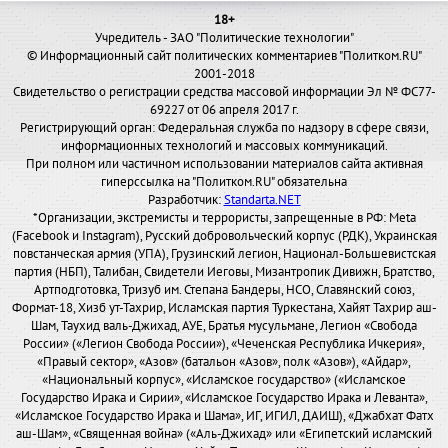
18+
Учредитель - ЗАО "Политические технологии"
© Информационный сайт политических комментариев "Политком.RU"
2001-2018
Свидетельство о регистрации средства массовой информации Эл № ФС77-
69227 от 06 апреля 2017 г.
Регистрирующий орган: Федеральная служба по надзору в сфере связи,
информационных технологий и массовых коммуникаций.
При полном или частичном использовании материалов сайта активная
гиперссылка на "Политком.RU" обязательна
Разработчик:
Standarta.NET
*Организации, экстремисты и террористы, запрещенные в РФ: Meta
(Facebook и Instagram), Русский добровольческий корпус (РДК), Украинская
повстанческая армия (УПА), Грузинский легион, Национал-Большевистская
партия (НБП), Талибан, Свидетели Иеговы, Мизантропик Дивижн, Братство,
Артподготовка, Тризуб им. Степана Бандеры, НСО, Славянский союз,
Формат-18, Хизб ут-Тахрир, Исламская партия Туркестана, Хайят Тахрир аш-
Шам, Таухид валь-Джихад, АУЕ, Братья мусульмане, Легион «Свобода
России» («Легион Свобода России»), «Чеченская Республика Ичкерия»,
«Правый сектор», «Азов» (батальон «Азов», полк «Азов»), «Айдар»,
«Национальный корпус», «Исламское государство» («Исламское
Государство Ирака и Сирии», «Исламское Государство Ирака и Леванта»,
«Исламское Государство Ирака и Шама», ИГ, ИГИЛ, ДАИШ), «Джабхат Фатх
аш-Шам», «Священная война» («Аль-Джихад» или «Египетский исламский