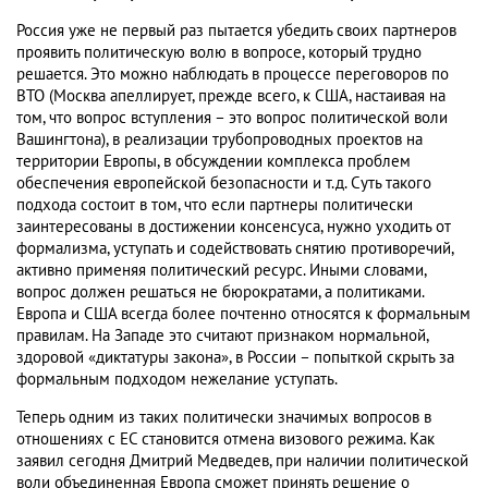
Россия уже не первый раз пытается убедить своих партнеров
проявить политическую волю в вопросе, который трудно
решается. Это можно наблюдать в процессе переговоров по
ВТО (Москва апеллирует, прежде всего, к США, настаивая на
том, что вопрос вступления – это вопрос политической воли
Вашингтона), в реализации трубопроводных проектов на
территории Европы, в обсуждении комплекса проблем
обеспечения европейской безопасности и т.д. Суть такого
подхода состоит в том, что если партнеры политически
заинтересованы в достижении консенсуса, нужно уходить от
формализма, уступать и содействовать снятию противоречий,
активно применяя политический ресурс. Иными словами,
вопрос должен решаться не бюрократами, а политиками.
Европа и США всегда более почтенно относятся к формальным
правилам. На Западе это считают признаком нормальной,
здоровой «диктатуры закона», в России – попыткой скрыть за
формальным подходом нежелание уступать.
Теперь одним из таких политически значимых вопросов в
отношениях с ЕС становится отмена визового режима. Как
заявил сегодня Дмитрий Медведев, при наличии политической
воли объединенная Европа сможет принять решение о