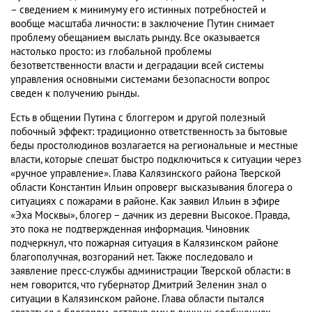
– сведением к минимуму его истинных потребностей и
вообще масштаба личности: в заключение Путин снимает
проблему обещанием выслать рынду. Все оказывается
настолько просто: из глобальной проблемы
безответственности власти и деградации всей системы
управления основными системами безопасности вопрос
сведен к получению рынды.
Есть в общении Путина с блоггером и другой полезный
побочный эффект: традиционно ответственность за бытовые
беды простолюдинов возлагается на региональные и местные
власти, которые спешат быстро подключиться к ситуации через
«ручное управление». Глава Калязинского района Тверской
области Константин Ильин опроверг высказывания блогера о
ситуациях с пожарами в районе. Как заявил Ильин в эфире
«Эха Москвы», блогер – дачник из деревни Высокое. Правда,
это пока не подтвержденная информация. Чиновник
подчеркнул, что пожарная ситуация в Калязинском районе
благополучная, возгораний нет. Также последовало и
заявление пресс-службы администрации Тверской области: в
нем говорится, что губернатор Дмитрий Зеленин знал о
ситуации в Калязинском районе. Глава области пытался