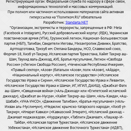
Регистрирующий орган: Федеральная служба по надзору в сфере связи,
информационных технологий и массовых коммуникаций.
При полном или частичном использовании материалов сайта активная
гиперссылка на "Политком.RU" обязательна
Разработчик:
Standarta.NET
*Организации, экстремисты и террористы, запрещенные в РФ: Meta
(Facebook и Instagram), Русский добровольческий корпус (РДК), Украинская
повстанческая армия (УПА), Грузинский легион, Национал-Большевистская
партия (НБП), Талибан, Свидетели Иеговы, Мизантропик Дивижн, Братство,
Артподготовка, Тризуб им. Степана Бандеры, НСО, Славянский союз,
Формат-18, Хизб ут-Тахрир, Исламская партия Туркестана, Хайят Тахрир аш-
Шам, Таухид валь-Джихад, АУЕ, Братья мусульмане, Легион «Свобода
России» («Легион Свобода России»), «Чеченская Республика Ичкерия»,
«Правый сектор», «Азов» (батальон «Азов», полк «Азов»), «Айдар»,
«Национальный корпус», «Исламское государство» («Исламское
Государство Ирака и Сирии», «Исламское Государство Ирака и Леванта»,
«Исламское Государство Ирака и Шама», ИГ, ИГИЛ, ДАИШ), «Джабхат Фатх
аш-Шам», «Священная война» («Аль-Джихад» или «Египетский исламский
джихад»), «Джабхат ан-Нусра», «Хайят Тахрир-аш-Шам», «Аль-Каида», «Аш-
Шабаб», «УНА-УНСО», «Движение Талибан», «Братья-мусульмане» («Аль-
Ихван аль-Муслимун»), «Меджлис крымско-татарского народа», «Хизб ут-
Тахрир», «Имарат Кавказ» («Кавказский Эмират»), «Исламский джихад –
Джамаат моджахедов», «Нурджулар», «Таблиги Джамаат», «Лашкар-И-
Тайба», «Исламская партия Туркестана», «Исламское движение
Узбекистана», «Исламское движение Восточного Туркестана» (ИДВТ),