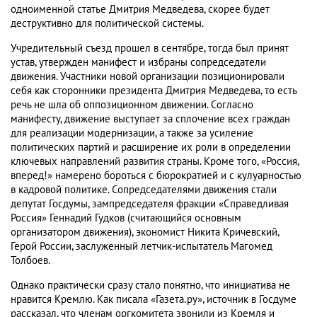
одноименной статье Дмитрия Медведева, скорее будет
деструктивно для политической системы.
Учредительный съезд прошел в сентябре, тогда был принят
устав, утвержден манифест и избраны сопредседатели
движения. Участники новой организации позиционировали
себя как сторонники президента Дмитрия Медведева, то есть
речь не шла об оппозиционном движении. Согласно
манифесту, движение выступает за сплочение всех граждан
для реализации модернизации, а также за усиление
политических партий и расширение их роли в определении
ключевых направлений развития страны. Кроме того, «Россия,
вперед!» намерено бороться с бюрократией и с кулуарностью
в кадровой политике. Сопредседателями движения стали
депутат Госдумы, зампредседателя фракции «Справедливая
Россия» Геннадий Гудков (считающийся основным
организатором движения), экономист Никита Кричевский,
Герой России, заслуженный летчик-испытатель Магомед
Толбоев.
Однако практически сразу стало понятно, что инициатива не
нравится Кремлю. Как писала «Газета.ру», источник в Госдуме
рассказал, что членам оргкомитета звонили из Кремля и