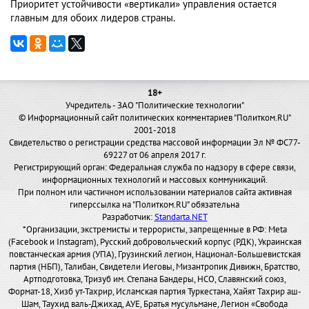
Приоритет устойчивости «вертикали» управления остается
главным для обоих лидеров страны.
18+
Учредитель - ЗАО "Политические технологии"
© Информационный сайт политических комментариев "Политком.RU"
2001-2018
Свидетельство о регистрации средства массовой информации Эл № ФС77-
69227 от 06 апреля 2017 г.
Регистрирующий орган: Федеральная служба по надзору в сфере связи,
информационных технологий и массовых коммуникаций.
При полном или частичном использовании материалов сайта активная
гиперссылка на "Политком.RU" обязательна
Разработчик:
Standarta.NET
*Организации, экстремисты и террористы, запрещенные в РФ: Meta
(Facebook и Instagram), Русский добровольческий корпус (РДК), Украинская
повстанческая армия (УПА), Грузинский легион, Национал-Большевистская
партия (НБП), Талибан, Свидетели Иеговы, Мизантропик Дивижн, Братство,
Артподготовка, Тризуб им. Степана Бандеры, НСО, Славянский союз,
Формат-18, Хизб ут-Тахрир, Исламская партия Туркестана, Хайят Тахрир аш-
Шам, Таухид валь-Джихад, АУЕ, Братья мусульмане, Легион «Свобода