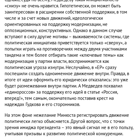
«снизу» не очень нравится. Гипотетически, он может быть
заинтересован в расширении собственной поддержки, в том
числе и за счет новых движений, идеологически
ориентированных на поддержку модернизации, не
оппозиционных, конструктивных. Однако в данном случае
вступают в силу другие мотивы – выживаемости системы, где
политическая инициатива приветствуется только «сверху», а
попытки играть на противоречиях между двумя участниками
тандема и тем более отбирать такие «ключевые темы» как
модернизация у партии власти, воспринимается как
политическая угроза изнутри. Неслучайно, в «ЕР» сразу
поспешили создать одноименное движение внутри. Правда, в
итоге от идеи оформить его юридически отказались: это уже
будет размежевания внутри партии. А Медведев похвалил
«единороссов» за поддержку его идей в статье «Россия,
вперед!», тем самым, окончательно поставив крест на
надеждах Гудкова и его сторонников.
На этом фоне нежелание Минюста регистрировать движение
политически легко объясняется. Другой вопрос, что с точки
зрения имиджа президента – это явный сигнал не в его пользу,
учитывая призывы к развитию политической конкуренции.