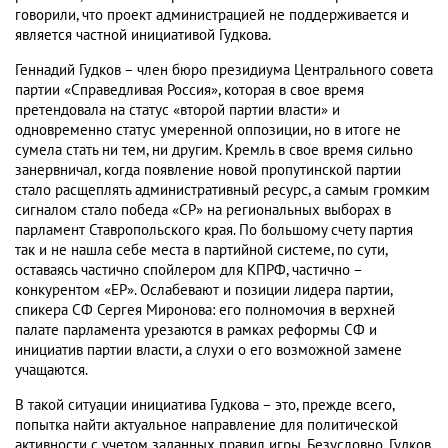
говорили, что проект администрацией не поддерживается и
является частной инициативой Гудкова.
Геннадий Гудков – член бюро президиума Центрального совета
партии «Справедливая Россия», которая в свое время
претендовала на статус «второй партии власти» и
одновременно статус умеренной оппозиции, но в итоге не
сумела стать ни тем, ни другим. Кремль в свое время сильно
занервничал, когда появление новой пропутинской партии
стало расщеплять административный ресурс, а самым громким
сигналом стало победа «СР» на региональных выборах в
парламент Ставропольского края. По большому счету партия
так и не нашла себе места в партийной системе, по сути,
оставаясь частично спойлером для КПРФ, частично –
конкурентом «ЕР». Ослабевают и позиции лидера партии,
спикера СФ Сергея Миронова: его полномочия в верхней
палате парламента урезаются в рамках реформы СФ и
инициатив партии власти, а слухи о его возможной замене
учащаются.
В такой ситуации инициатива Гудкова – это, прежде всего,
попытка найти актуальное направление для политической
активности с учетом заданных правил игры. Безусловно, Гудков