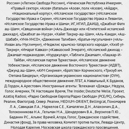
России» («Легион Свобода России»), «Чеченская Республика Ичкерия»,
«Правый сектор», «Азов» (батальон «Азов», полк «Азов»), «Айдар»,
«Национальный корпус», «Исламское государство» («Исламское
Государство Ирака и Сирии», «Исламское Государство Ирака и Леванта»,
«Исламское Государство Ирака и Шама», ИГ, ИГИЛ, ДАИШ), «Джабхат Фатх
аш-Шам», «Священная война» («Аль-Джихад» или «Египетский исламский
джихад»), «Джабхат ан-Нусра», «Хайят Тахрир-аш-Шам», «Аль-Каида», «Аш-
Шабаб», «УНА-УНСО», «Движение Талибан», «Братья-мусульмане» («Аль-
Ихван аль-Муслимун»), «Меджлис крымско-татарского народа», «Хизб ут-
Тахрир», «Имарат Кавказ» («Кавказский Эмират»), «Исламский джихад –
Джамаат моджахедов», «Нурджулар», «Таблиги Джамаат», «Лашкар-И-
Тайба», «Исламская партия Туркестана», «Исламское движение
Узбекистана», «Исламское движение Восточного Туркестана» (ИДВТ),
«Джунд аш-Шам», «АУМ Синрике», «Братство» Корчинского, «Тризуб им.
Степана Бандеры», «Организация украинских националистов» (ОУН),
международное общественное движение ЛГБТ, А.Навальный, К.Буданов,
Д.Гордон, А.Арестович. Иностранные агенты: Телеканал «Дождь», Медуза,
Голос Америки, ТК Настоящее Время, The Insider, Deutsche Welle, Проект,
Azatliq Radiosi, «Радио Свободная Европа/Радио Свобода» (PCE/PC), Сибирь.
Реалии, Фактограф, Север. Реалии, MEDIUM-ORIENT, Bellingcat, Пономарев
Л. А., Савицкая Л.А., Маркелов С.Е., Камалягин Д.Н., Апахончич Д.А.,
Толоконникова Н.А., Гельман М.А., Шендерович В.А., Верзилов П.Ю.,
Баданин Р.С., Альянс Врачей, Агора, Голос, Гражданское содействие,
Династия (фонд), За права человека, Комитет против пыток, Левада-Центр,
Молодая Карелия, Московская школа гражданского просвещения,