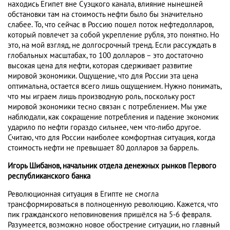
находись Египет вне Суэцкого канала, влияние нынешней
обстановки там на стоимость нефти было бы значительно
слабее. То, что сейчас в Россию пошел поток нефтедолларов,
который повлечет за собой укрепление рубля, это понятно. Но
это, на мой взгляд, не долгосрочный тренд. Если рассуждать в
глобальных масштабах, то 100 долларов – это достаточно
высокая цена для нефти, которая сдерживает развитие
мировой экономики. Ощущение, что для России эта цена
оптимальна, остается всего лишь ощущением. Нужно понимать,
что мы играем лишь производную роль, поскольку рост
мировой экономики тесно связан с потреблением. Мы уже
наблюдали, как сокращение потребления и падение экономик
ударило по нефти гораздо сильнее, чем что-либо другое.
Считаю, что для России наиболее комфортная ситуация, когда
стоимость нефти не превышает 80 долларов за баррель.
Игорь Шибанов, начальник отдела денежных рынков Первого
республиканского банка
Революционная ситуация в Египте не смогла
трансформироваться в полноценную революцию. Кажется, что
пик гражданского неповиновения пришёлся на 5-6 февраля.
Разумеется, возможно новое обострение ситуации, но главный