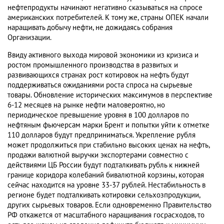
нефтепродукты начинают негативно сказываться на спросе
американских потребителей. К тому же, страны ОПЕК начали
наращивать добычу нефти, не дожидаясь собрания
Организации.
Ввиду активного выхода мировой экономики из кризиса и
ростом промышленного производства в развитых и
развивающихся странах рост котировок на нефть будут
поддерживаться ожиданиями роста спроса на сырьевые
товары. Обновление исторических максимумов в перспективе
6-12 месяцев на рынке нефти маловероятно, но
периодическое превышение уровня в 100 долларов по
нефтяным фьючерсам марки Брент и попытки уйти к отметке
110 долларов будут предприниматься. Укрепление рубля
может продолжиться при стабильно высоких ценах на нефть,
продажи валютной выручки экспортерами совместно с
действиями ЦБ России будут подталкивать рубль к нижней
границе коридора колебаний бивалютной корзины, которая
сейчас находится на уровне 33-37 рублей. Нестабильность в
регионе будет подталкивать котировки сельхозпродукции,
других сырьевых товаров. Если одновременно Правительство
РФ откажется от масштабного наращивания госрасходов, то