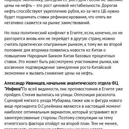
цены на нефть – это рост ценовой нестабильности. Дорогая
нефть способствуют укреплению рубля, из-за чего ЦБ нужно
будет поднимать ставки рефинансирования, что опять же
негативно скажется на рынке заимствований.
Но пока политический конфликт в Египте, если, конечно, он не
разгорится вновь или не перейдет в другую страну, можно
считать практически отыгранным рынком, к тому же во второй
половине дня вторника появились новости из Китая о
повышении Народным Банком Китая базовых процентных
ставок. Это может быть рассмотрено участниками рынка, как
косвенное подтверждение замедления роста Китайской
экономики и вызвать снижение цены на нефть.
Александр Иванищев, начальник аналитического отдела ФЦ
"Инфина"
По всей видимости, пик противостояния в Египте уже
пройден. Стихия вылилась на улицы. Оппозиция расколота.
Сценарий мягкого ухода Мубарака, также как и фигура нового
вице-президента О.Сулеймана являются в настоящий момент
наиболее оптимальным вариантом, который устраивает все
заинтересованные стороны. Поэтому спекуляции на тему
египетского фактора отойдут на второй план. Тем не менее,