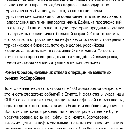
египетского направления, бесспорно, сильно ударит по
туристическому бизнесу, однако, за короткое время
туристические компании способны заместить потерю данного
направления другими направлениями. Дефицит предложений
по отдыху в Египте позволит туроператорам продавать путевки
по другим направлениям с большей маржей. Стоит отметить,
что выигрыш от роста цен на нефть несопоставим с потерями в
туристическом бизнесе, потому, в целом, российская
экономика выигрывает в сложившейся ситуации. Остается
этическая сторона вопроса, нужен ли подобный «выигрыш»,
ценой дестабилизации ситуации в целом регионе?
Роман Фролов, начальник отдела операций на валютных
рынках РосЕвроБанка
То, что сейчас нефть стоит больше 100 долларов за баррель –
это и есть следствие событий в Египте. И хотя станы участницы
ОПЕК соглашаются с тем, что цены на нефть сейчас завышены,
однако до тех пор, пока кризис в Египте и вообще ситуация на
Востоке с цепочкой революций в целом ряде стран не будет
урегулирована, цены на нефть не снизятся. Безусловно,
высокие цены на нефть оказывают негативное влияние на всю
мировую экономику, замедляя ее рост. Для России же высокие