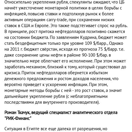
Относительно укрепления рубля, спекулянты ожидают, что ЦБ
начнёт ужесточение монетарной политики в целях борьбы с
инфляцией, повысив ставки и подтолкнув рынок к более
активным операциям carry-trade, при сохранении низких
ставок в США и Европе. Это также подстёгивает спрос на рубль.
В принципе, рост притока нефтедолларов позитивно скажется
на состоянии бюджета. По заявлениям Кудрина, бюджет может
стать бездефицитным только при уровне 109 $/барр., Однако
на 2011 г. бюджет свёрстан, исходя из прогноза 75 $/барр. т.е.
даже сохранение цены нефти в районе 90-100 $/бар. в
значительно мере облегчает его исполнение. При этом может
заработать механизм, близкий к тому, который существовал до
кризиса. Приток нефтедолларов обернется избытком
денежного предложения и ростом доходов населения, что
вероятно приведет к ускорению инфляции. При этом,
монетарные методы борьбы с ней - это рост ставок, а значит
дальнейшее укрепление рубля (с неблагоприятными
последствиями для внутреннего производителя).
Роман Ткачук, ведущий специалист аналитического отдела
"РИК-Финанс"
Ситуация в Египте все еще далека от разрешения, но