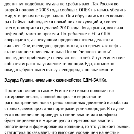
достигнут подобные пугала не срабатывают. Так Россия во
второй половине 2008 года сообща с ОПЕК пыталась убедить
мир, что ценам не надо падать. Они обрушились в несколько
раз. Сейчас наблюдается новый пик спекуляций и, скорее
всего, повторится сценарий 2010 года. Тогда рынки, включая
нефтяной, заметно просели. Потребление в ЕС и США
сокращается, а спекуляции продовольствием делаются
сильнее. Они, очевидно, продолжатся, в то время как нефть
станет менее привлекательна. После "черного золота"
последнее прибежище спекулянтов – хлеб. И тут египетские
события играют на усиление тенденции. Еда, как можно
ожидать, будет вытеснять углеводороды по значимости.
Эдуард Лушин, начальник казначейства СДМ-БАНКа.
Противостояние в самом Египте не сильно повлияет на
котировки нефти, главный вопрос - в вероятности
распространения новых революционных движений в арабских
странах, являющихся экспортерами углеводородов. В случае
если волнения не приведут к смене власти или конфликт
будет переведен в мирное русло переговоров власти с
оппозицией и формированию коалиции, то это успокоит рынки.
Статистика показывает, что высокие уровни цен на нефть и