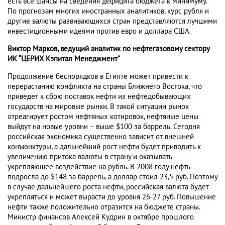
есть все шансы на сведения дефицита бюджета к минимуму.
По прогнозам многих иностранных аналитиков, курс рубля и
другие валюты развивающихся стран представляются лучшими
инвестиционными идеями против евро и доллара США.
Виктор Марков, ведущий аналитик по нефтегазовому сектору
ИК “ЦЕРИХ Кэпитал Менеджмент”
Продолжение беспорядков в Египте может привести к
перерастанию конфликта на страны Ближнего Востока, что
приведет к сбою поставок нефти из нефтедобывающих
государств на мировые рынки. В такой ситуации рынок
отреагирует ростом нефтяных котировок, нефтяные цены
выйдут на новые уровни – выше $100 за баррель. Сегодня
российская экономика существенно зависит от внешней
конъюнктуры, а дальнейший рост нефти будет приводить к
увеличению притока валюты в страну и оказывать
укрепляющее воздействие на рубль. В 2008 году нефть
подросла до $148 за баррель, а доллар стоил 23,5 руб. Поэтому
в случае дальнейшего роста нефти, российская валюта будет
укрепляться и может вырасти до уровня 26-27 руб. Повышение
нефти также положительно отразится на бюджете страны.
Министр финансов Алексей Кудрин в октябре прошлого