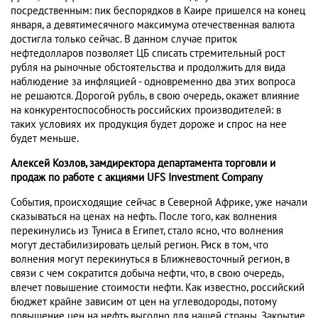
посредственным: пик беспорядков в Каире пришелся на конец
января, а девятимесячного максимума отечественная валюта
достигла только сейчас. В данном случае приток
нефтедолларов позволяет ЦБ списать стремительный рост
рубля на рыночные обстоятельства и продолжить для вида
наблюдение за инфляцией - одновременно два этих вопроса
не решаются. Дорогой рубль, в свою очередь, окажет влияние
на конкурентоспособность российских производителей: в
таких условиях их продукция будет дороже и спрос на нее
будет меньше.
Алексей Козлов, замдиректора департамента торговли и
продаж по работе с акциями UFS Investment Company
События, происходящие сейчас в Северной Африке, уже начали
сказываться на ценах на нефть. После того, как волнения
перекинулись из Туниса в Египет, стало ясно, что волнения
могут дестабилизировать целый регион. Риск в том, что
волнения могут перекинуться в Ближневосточный регион, в
связи с чем сократится добыча нефти, что, в свою очередь,
влечет повышение стоимости нефти. Как известно, российский
бюджет крайне зависим от цен на углеводороды, потому
повышение цен на нефть выгодно для нашей страны. Закрытие