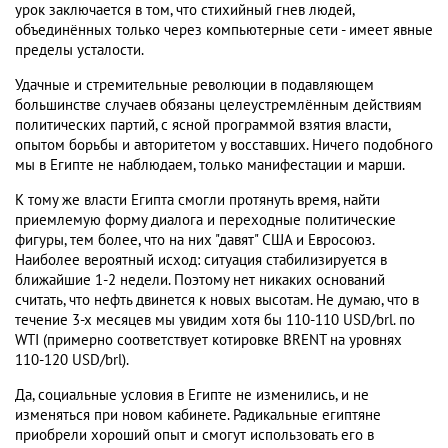
урок заключается в том, что стихийный гнев людей,
объединённых только через компьютерные сети - имеет явные
пределы усталости.
Удачные и стремительные революции в подавляющем
большинстве случаев обязаны целеустремлённым действиям
политических партий, с ясной программой взятия власти,
опытом борьбы и авторитетом у восставших. Ничего подобного
мы в Египте не наблюдаем, только манифестации и марши.
К тому же власти Египта смогли протянуть время, найти
приемлемую форму диалога и переходные политические
фигуры, тем более, что на них "давят" США и Евросоюз.
Наиболее вероятный исход: ситуация стабилизируется в
ближайшие 1-2 недели. Поэтому нет никаких оснований
считать, что нефть двинется к новых высотам. Не думаю, что в
течение 3-х месяцев мы увидим хотя бы 110-110 USD/brl. по
WTI (примерно соответствует котировке BRENT на уровнях
110-120 USD/brl).
Да, социальные условия в Египте не изменились, и не
изменяться при новом кабинете. Радикальные египтяне
приобрели хороший опыт и смогут использовать его в