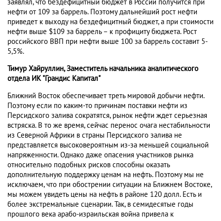
заявлял, что бездефицитный бюджет в России получится при
нефти от 109 за баррель. Поэтому дальнейший рост нефти
приведет к выходу на бездефицитный бюджет, а при стоимости
нефти выше $109 за баррель – к профициту бюджета. Рост
российского ВВП при нефти выше 100 за баррель составит 5-
5,5%.
Тимур Хайруллин, Заместитель начальника аналитического
отдела ИК "Грандис Капитал"
Ближний Восток обеспечивает треть мировой добычи нефти.
Поэтому если по каким-то причинам поставки нефти из
Персидского залива сократятся, рынок нефти ждет серьезная
встряска. В то же время, сейчас перенос очага нестабильности
из Северной Африки в страны Персидского залива не
представляется высоковероятным из-за меньшей социальной
напряженности. Однако даже опасения участников рынка
относительно подобных рисков способны оказать
дополнительную поддержку ценам на нефть. Поэтому мы не
исключаем, что при обострении ситуации на Ближнем Востоке,
мы можем увидеть цены на нефть в районе 120 долл. Есть и
более экстремальные сценарии. Так, в семидесятые годы
прошлого века арабо-израильская война привела к