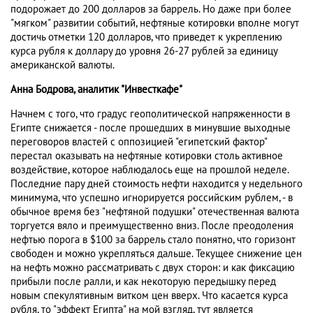
подорожает до 200 долларов за баррель. Но даже при более
"мягком" развитии событий, нефтяные котировки вполне могут
достичь отметки 120 долларов, что приведет к укреплению
курса рубля к доллару до уровня 26-27 рублей за единицу
американской валюты.
Анна Бодрова, аналитик "Инвесткафе"
Начнем с того, что градус геополитической напряженности в
Египте снижается - после прошедших в минувшие выходные
переговоров властей с оппозицией "египетский фактор"
перестал оказывать на нефтяные котировки столь активное
воздействие, которое наблюдалось еще на прошлой неделе.
Последние пару дней стоимость нефти находится у недельного
минимума, что успешно игнорируется российским рублем, - в
обычное время без "нефтяной подушки" отечественная валюта
торгуется вяло и преимущественно вниз. После преодоления
нефтью порога в $100 за баррель стало понятно, что горизонт
свободен и можно укрепляться дальше. Текущее снижение цен
на нефть можно рассматривать с двух сторон: и как фиксацию
прибыли после ралли, и как некоторую передышку перед
новым спекулятивным витком цен вверх. Что касается курса
рубля, то "эффект Египта" на мой взгляд, тут является