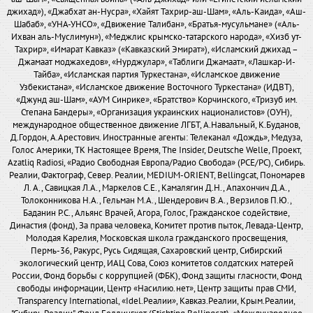
джихад»), «Джабхат ан-Нусра», «Хайят Тахрир-аш-Шам», «Аль-Каида», «Аш-
Шабаб», «УНА-УНСО», «Движение Талибан», «Братья-мусульмане» («Аль-
Ихван аль-Муслимун»), «Меджлис крымско-татарского народа», «Хизб ут-
Тахрир», «Имарат Кавказ» («Кавказский Эмират»), «Исламский джихад –
Джамаат моджахедов», «Нурджулар», «Таблиги Джамаат», «Лашкар-И-
Тайба», «Исламская партия Туркестана», «Исламское движение
Узбекистана», «Исламское движение Восточного Туркестана» (ИДВТ),
«Джунд аш-Шам», «АУМ Синрике», «Братство» Корчинского, «Тризуб им.
Степана Бандеры», «Организация украинских националистов» (ОУН),
международное общественное движение ЛГБТ, А.Навальный, К.Буданов,
Д.Гордон, А.Арестович. Иностранные агенты: Телеканал «Дождь», Медуза,
Голос Америки, ТК Настоящее Время, The Insider, Deutsche Welle, Проект,
Azatliq Radiosi, «Радио Свободная Европа/Радио Свобода» (PCE/PC), Сибирь.
Реалии, Фактограф, Север. Реалии, MEDIUM-ORIENT, Bellingcat, Пономарев
Л. А., Савицкая Л.А., Маркелов С.Е., Камалягин Д.Н., Апахончич Д.А.,
Толоконникова Н.А., Гельман М.А., Шендерович В.А., Верзилов П.Ю.,
Баданин Р.С., Альянс Врачей, Агора, Голос, Гражданское содействие,
Династия (фонд), За права человека, Комитет против пыток, Левада-Центр,
Молодая Карелия, Московская школа гражданского просвещения,
Пермь-36, Ракурс, Русь Сидящая, Сахаровский центр, Сибирский
экологический центр, ИАЦ Сова, Союз комитетов солдатских матерей
России, Фонд борьбы с коррупцией (ФБК), Фонд защиты гласности, Фонд
свободы информации, Центр «Насилию.нет», Центр защиты прав СМИ,
Transparency International, «Idel.Реалии», Кавказ.Реалии, Крым.Реалии,