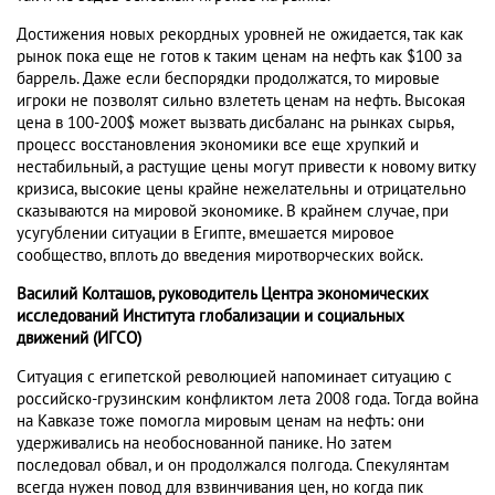
Достижения новых рекордных уровней не ожидается, так как
рынок пока еще не готов к таким ценам на нефть как $100 за
баррель. Даже если беспорядки продолжатся, то мировые
игроки не позволят сильно взлететь ценам на нефть. Высокая
цена в 100-200$ может вызвать дисбаланс на рынках сырья,
процесс восстановления экономики все еще хрупкий и
нестабильный, а растущие цены могут привести к новому витку
кризиса, высокие цены крайне нежелательны и отрицательно
сказываются на мировой экономике. В крайнем случае, при
усугублении ситуации в Египте, вмешается мировое
сообщество, вплоть до введения миротворческих войск.
Василий Колташов, руководитель Центра экономических
исследований Института глобализации и социальных
движений (ИГСО)
Ситуация с египетской революцией напоминает ситуацию с
российско-грузинским конфликтом лета 2008 года. Тогда война
на Кавказе тоже помогла мировым ценам на нефть: они
удерживались на необоснованной панике. Но затем
последовал обвал, и он продолжался полгода. Спекулянтам
всегда нужен повод для взвинчивания цен, но когда пик