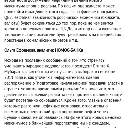
вероятность достижения нефтяными ценами нового
максимума вполне реальна. По нашим оценкам, это может
произойти в мае/июне этого года, т.е. на финише программы
QE2. Нефтяная зависимость российской экономики (бюджета,
валюты) будет сохраняться до тех пор, пока не изменится
кредитно-денежная политика ЦБ. До этих пор наши ключевые
экономические показатели будут реагировать на нигерийских
повстанцев, сомалийских пиратов и т.д.
Ольга Ефремова, аналитик НОМОС-БАНКа
Исходя из последних сообщений о том, что стремясь
уменьшить народное недовольство, президент Египта Х.
Мубарак заявил об отказе от участия в выборах в сентябре
2011 года и, как уточняют информагентсва, сделал
распоряжение о "подготовке начала мирной передачи власти в
стране с четкими временными рамками" мы полагаем, что
давление на сырьевые рынки за счет противостояния в Египте
будет постепенно сокращаться. Кроме того, главные опасения,
которые разгоняли нефтяные котировки, относительно
возможных препятствий транспортировки нефти через
Суэцкий канал, не оправдались. На фоне этого новых ценовых
максимумов в ближайшей перспективе мы не ожидаем,