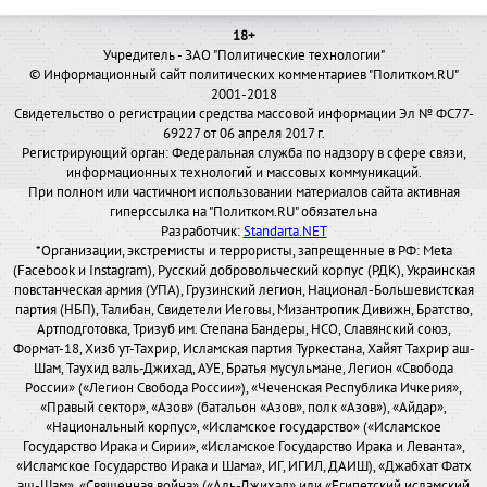
18+
Учредитель - ЗАО "Политические технологии"
© Информационный сайт политических комментариев "Политком.RU"
2001-2018
Свидетельство о регистрации средства массовой информации Эл № ФС77-
69227 от 06 апреля 2017 г.
Регистрирующий орган: Федеральная служба по надзору в сфере связи,
информационных технологий и массовых коммуникаций.
При полном или частичном использовании материалов сайта активная
гиперссылка на "Политком.RU" обязательна
Разработчик:
Standarta.NET
*Организации, экстремисты и террористы, запрещенные в РФ: Meta
(Facebook и Instagram), Русский добровольческий корпус (РДК), Украинская
повстанческая армия (УПА), Грузинский легион, Национал-Большевистская
партия (НБП), Талибан, Свидетели Иеговы, Мизантропик Дивижн, Братство,
Артподготовка, Тризуб им. Степана Бандеры, НСО, Славянский союз,
Формат-18, Хизб ут-Тахрир, Исламская партия Туркестана, Хайят Тахрир аш-
Шам, Таухид валь-Джихад, АУЕ, Братья мусульмане, Легион «Свобода
России» («Легион Свобода России»), «Чеченская Республика Ичкерия»,
«Правый сектор», «Азов» (батальон «Азов», полк «Азов»), «Айдар»,
«Национальный корпус», «Исламское государство» («Исламское
Государство Ирака и Сирии», «Исламское Государство Ирака и Леванта»,
«Исламское Государство Ирака и Шама», ИГ, ИГИЛ, ДАИШ), «Джабхат Фатх
аш-Шам», «Священная война» («Аль-Джихад» или «Египетский исламский