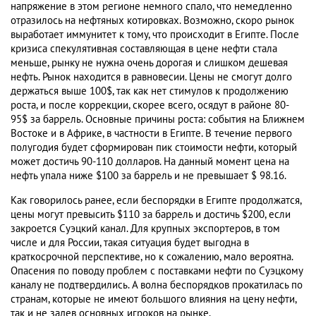
напряжение в этом регионе немного спало, что немедленно
отразилось на нефтяных котировках. Возможно, скоро рынок
выработает иммунитет к тому, что происходит в Египте. После
кризиса спекулятивная составляющая в цене нефти стала
меньше, рынку не нужна очень дорогая и слишком дешевая
нефть. Рынок находится в равновесии. Цены не смогут долго
держаться выше 100$, так как нет стимулов к продолжению
роста, и после коррекции, скорее всего, осядут в районе 80-
95$ за баррель. Основные причины роста: события на Ближнем
Востоке и в Африке, в частности в Египте. В течение первого
полугодия будет сформирован пик стоимости нефти, который
может достичь 90-110 долларов. На данный момент цена на
нефть упала ниже $100 за баррель и не превышает $ 98.16.
Как говорилось ранее, если беспорядки в Египте продолжатся,
цены могут превысить $110 за баррель и достичь $200, если
закроется Суэцкий канал. Для крупных экспортеров, в том
числе и для России, такая ситуация будет выгодна в
краткосрочной перспективе, но к сожалению, мало вероятна.
Опасения по поводу проблем с поставками нефти по Суэцкому
каналу не подтвердились. А волна беспорядков прокатилась по
странам, которые не имеют большого влияния на цену нефти,
так и не задев основных игроков на рынке.