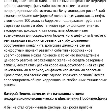
конечно, если только ближневосточный конфликт не перейдет
в более активную фазу либо появятся какие-то иные
непредвиденные обстоятельства. Безусловно, для российской
экономики более комфортной является ситуация, когда нефть
стоит более 100 долл. за барр., что поддерживает рубль как
сырьевую валюту и обеспечивает приток дополнительных
экспортных доходов и, как следствие, обеспечивает
возможность для сокращения бюджетного дефицита. Вместе с
тем, природа высоких сырьевых цен, обусловленная
обострением конфликта, допускает далеко не самый
комфортный вариант развития событий - вооруженное
урегулирование может привести к тому, что последствием
ценового разгона, отражающего желание создать резервные
запасы, может стать резкая коррекция, обусловленная как раз
накопленными в период конфликта избыточными запасами.
Кроме того, появление еще одного "горячего региона" может
спровоцировать общую коррекцию на глобальных финансовых
рынках.
Валерий Пивень, заместитель начальника отдела
информационно-аналитического обеспечения Пробизнесбанка
Я бы не стал ограничивать факторы, как роста притока