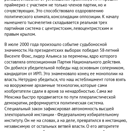
праймериз с участием не только членов партии, но и
сочувствующих. Это способствовало оздоровлению
политического климата, консолидации оппозиции. К началу
нынешнего тысячелетия складывается реальная трех
партийная система с центристским, левоцентристским и
правым крылом.
В июле 2000 года произошло событие судьбоносной
значимости. На президентских выборах победил 58-летний
Висенте Фокс, лидер Альянса за перемены, ядро которого
составляла оппозиционная Партия Национального действия.
Он добился убедительной победы над основным соперником,
кандидатом от ИРП. Это знаменовало конец ее монополии на
власть. Нетрудно убедиться, что наш истеблишмент готов взять
на вооружение архаичные технологии, которые сами
изобретатели сдали в архив за ненадобностью. Сама же
Мексика быстро продвигается по пути плюралистической
демократии, реформируется политическая система.
Специальный закон зафиксировал автономность высшей
электоральной инстанции - Федеральному избирательному
институту. Он не на словах, а на деле, превратился в инстанцию,
независимую от остальных ветвей власти. О его авторитете