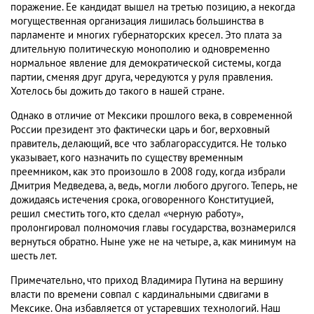
поражение. Ее кандидат вышел на третью позицию, а некогда
могущественная организация лишилась большинства в
парламенте и многих губернаторских кресел. Это плата за
длительную политическую монополию и одновременно
нормальное явление для демократической системы, когда
партии, сменяя друг друга, чередуются у руля правления.
Хотелось бы дожить до такого в нашей стране.
Однако в отличие от Мексики прошлого века, в современной
России президент это фактически царь и бог, верховный
правитель, делающий, все что заблагорассудится. Не только
указывает, кого назначить по существу временным
преемником, как это произошло в 2008 году, когда избрали
Дмитрия Медведева, а, ведь, могли любого другого. Теперь, не
дожидаясь истечения срока, оговоренного Конституцией,
решил сместить того, кто сделал «черную работу»,
пролонгировал полномочия главы государства, вознамерился
вернуться обратно. Ныне уже не на четыре, а, как минимум на
шесть лет.
Примечательно, что приход Владимира Путина на вершину
власти по времени совпал с кардинальными сдвигами в
Мексике. Она избавляется от устаревших технологий. Наш