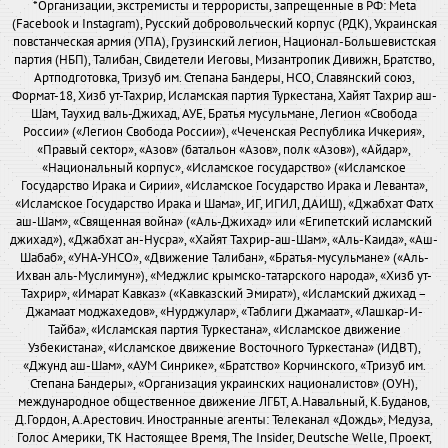
*Организации, экстремисты и террористы, запрещенные в РФ: Meta
(Facebook и Instagram), Русский добровольческий корпус (РДК), Украинская
повстанческая армия (УПА), Грузинский легион, Национал-Большевистская
партия (НБП), Талибан, Свидетели Иеговы, Мизантропик Дивижн, Братство,
Артподготовка, Тризуб им. Степана Бандеры, НСО, Славянский союз,
Формат-18, Хизб ут-Тахрир, Исламская партия Туркестана, Хайят Тахрир аш-
Шам, Таухид валь-Джихад, АУЕ, Братья мусульмане, Легион «Свобода
России» («Легион Свобода России»), «Чеченская Республика Ичкерия»,
«Правый сектор», «Азов» (батальон «Азов», полк «Азов»), «Айдар»,
«Национальный корпус», «Исламское государство» («Исламское
Государство Ирака и Сирии», «Исламское Государство Ирака и Леванта»,
«Исламское Государство Ирака и Шама», ИГ, ИГИЛ, ДАИШ), «Джабхат Фатх
аш-Шам», «Священная война» («Аль-Джихад» или «Египетский исламский
джихад»), «Джабхат ан-Нусра», «Хайят Тахрир-аш-Шам», «Аль-Каида», «Аш-
Шабаб», «УНА-УНСО», «Движение Талибан», «Братья-мусульмане» («Аль-
Ихван аль-Муслимун»), «Меджлис крымско-татарского народа», «Хизб ут-
Тахрир», «Имарат Кавказ» («Кавказский Эмират»), «Исламский джихад –
Джамаат моджахедов», «Нурджулар», «Таблиги Джамаат», «Лашкар-И-
Тайба», «Исламская партия Туркестана», «Исламское движение
Узбекистана», «Исламское движение Восточного Туркестана» (ИДВТ),
«Джунд аш-Шам», «АУМ Синрике», «Братство» Корчинского, «Тризуб им.
Степана Бандеры», «Организация украинских националистов» (ОУН),
международное общественное движение ЛГБТ, А.Навальный, К.Буданов,
Д.Гордон, А.Арестович. Иностранные агенты: Телеканал «Дождь», Медуза,
Голос Америки, ТК Настоящее Время, The Insider, Deutsche Welle, Проект,