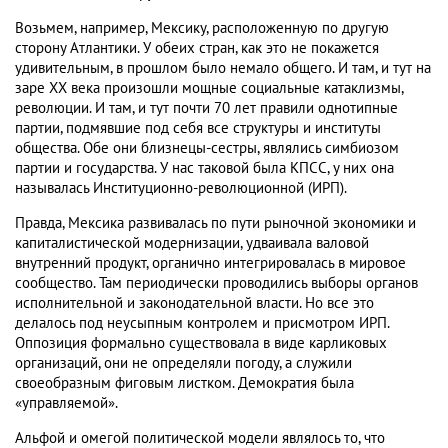
Возьмем, например, Мексику, расположенную по другую
сторону Атлантики. У обеих стран, как это не покажется
удивительным, в прошлом было немало общего. И там, и тут на
заре XX века произошли мощные социальные катаклизмы,
революции. И там, и тут почти 70 лет правили однотипные
партии, подмявшие под себя все структуры и институты
общества. Обе они близнецы-сестры, являлись симбиозом
партии и государства. У нас таковой была КПСС, у них она
называлась Институционно-революционной (ИРП).
Правда, Мексика развивалась по пути рыночной экономики и
капиталистической модернизации, удваивала валовой
внутренний продукт, органично интегрировалась в мировое
сообщество. Там периодически проводились выборы органов
исполнительной и законодательной власти. Но все это
делалось под неусыпным контролем и присмотром ИРП.
Оппозиция формально существовала в виде карликовых
организаций, они не определяли погоду, а служили
своеобразным фиговым листком. Демократия была
«управляемой».
Альфой и омегой политической модели являлось то, что