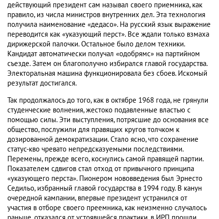
действующий президент сам называл своего приемника, как
правило, из числа министров внутренних дел. Эта технология
получила наименование «дедасо». На русский язык выражение
переводится как «указующий перст». Все ждали только взмаха
дирижерской палочки. Остальное было делом техники.
Кандидат автоматически получал «одобрямс» на партийном
съезде. Затем он благополучно избирался главой государства.
Электоральная машина функционировала без сбоев. Искомый
результат достигался.
Так продолжалось до того, как в октябре 1968 года, не грянули
студенческие волнения, жестоко подавленные властью с
помощью силы. Эти выступления, потрясшие до основания все
общество, послужили для правящих кругов толчком к
дозированной демократизации. Стало ясно, что сохранение
статус-кво чревато непредсказуемыми последствиями.
Перемены, прежде всего, коснулись самой правящей партии.
Показателем сдвигов стал отход от привычного принципа
«указующего перста». Пионером нововведения был Эрнесто
Седильо, избранный главой государства в 1994 году. В канун
очередной кампании, впервые президент устранился от
участия в отборе своего преемника, как неизменно случалось
раньше, отказался от устоявшейся практики, в ИРП прошли