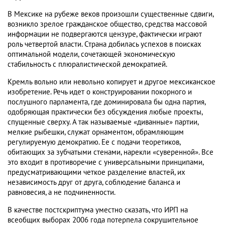
В Мексике на рубеже веков произошли существенные сдвиги,
возникло зрелое гражданское общество, средства массовой
информации не подвергаются цензуре, фактически играют
роль четвертой власти. Страна добилась успехов в поисках
оптимальной модели, сочетающей экономическую
стабильность с плюралистической демократией.
Кремль вольно или невольно копирует и другое мексиканское
изобретение. Речь идет о конструировании покорного и
послушного парламента, где доминировала бы одна партия,
одобряющая практически без обсуждения любые проекты,
спущенные сверху. А так называемые «диванные» партии,
мелкие рыбешки, служат орнаментом, обрамляющим
регулируемую демократию. Ее с подачи теоретиков,
обитающих за зубчатыми стенами, нарекли «суверенной». Все
это входит в противоречие с универсальными принципами,
предусматривающими четкое разделение властей, их
независимость друг от друга, соблюдение баланса и
равновесия, а не подчиненности.
В качестве постскриптума уместно сказать, что ИРП на
всеобщих выборах 2006 года потерпела сокрушительное