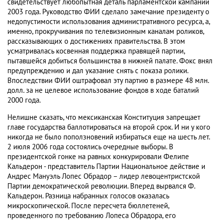
свидетельствует любопытная деталь парламентской кампании
2003 года. Руководство ФИИ сделало замечание президенту о
недопустимости использования административного ресурса, а,
именно, прокручивания по телевизионным каналам роликов,
рассказывающих о достижениях правительства. В этом
усматривалась косвенная поддержка правящей партии,
пытавшейся добиться большинства в нижней палате. Фокс внял
предупреждению и дал указание снять с показа ролики.
Впоследствии ФИИ оштрафовал эту партию в размере 48 млн.
долл. за не целевое использование фондов в ходе баталий
2000 года.
Нелишне сказать, что мексиканская Конституция запрещает
главе государства баллотироваться на второй срок. И ни у кого
никогда не было поползновений избираться еще на шесть лет.
2 июля 2006 года состоялись очередные выборы. В
президентской гонке на равных конкурировали Фелипе
Кальдерон - представитель Партии Национальное действие и
Андрес Мануэль Лопес Обрадор – лидер левоцентристской
Партии демократической революции. Вперед вырвался Ф.
Кальдерон. Разница набранных голосов оказалась
микроскопической. После пересчета бюллетеней,
проведенного по требованию Лопеса Обрадора, его