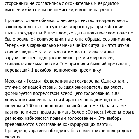
сторонники не согласились с окончательным вердиктом
высшей избирательной комиссии, и вышли на улицы.
Противостояние обнажило несовершенство избирательного
законодательства – отсутствие второго тура при избрании
главы государства. В прошлом, когда на политическом поле не
было реальной конкуренции, на это не обращалось внимания.
Теперь же в кардинально изменившейся ситуации этот изъян
стал очевидным. Степень легитимности первого лица,
заручившегося поддержкой лишь трети избирателей,
становится весьма низким. Это признал и бывший президент,
передавший 1 декабря полномочия преемнику.
Мексика и Россия - федеративные государства. Однако там, в
отличие от нашей страны, высшая законодательная власть
формируется посредством всеобщего голосования. 300
депутатов нижней палаты избираются по одномандатным
округам и 200 по пропорциональной системе. Одна и та же
партия не имеет права занимать более 300 мест. Губернаторы в
регионах избираются прямым голосованием. Эти выборы
превращаются в состязание конкурирующих партий.
Президент, управляя, обходится без наместников-полпредов в
округах.