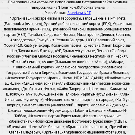
При полном или частичном использовании материалов сайта активная
гиперссылка на "Политком.RU" обязательна
Разработчик:
Standarta.NET
*Организации, экстремисты и террористы, запрещенные в РФ: Meta
(Facebook и Instagram), Русский добровольческий корпус (РДК), Украинская
повстанческая армия (УПА), Грузинский легион, Национал-Большевистская
партия (НБП), Талибан, Свидетели Иеговы, Мизантропик Дивижн, Братство,
Артподготовка, Тризуб им. Степана Бандеры, НСО, Славянский союз,
Формат-18, Хизб ут-Тахрир, Исламская партия Туркестана, Хайят Тахрир аш-
Шам, Таухид валь-Джихад, АУЕ, Братья мусульмане, Легион «Свобода
России» («Легион Свобода России»), «Чеченская Республика Ичкерия»,
«Правый сектор», «Азов» (батальон «Азов», полк «Азов»), «Айдар»,
«Национальный корпус», «Исламское государство» («Исламское
Государство Ирака и Сирии», «Исламское Государство Ирака и Леванта»,
«Исламское Государство Ирака и Шама», ИГ, ИГИЛ, ДАИШ), «Джабхат Фатх
аш-Шам», «Священная война» («Аль-Джихад» или «Египетский исламский
джихад»), «Джабхат ан-Нусра», «Хайят Тахрир-аш-Шам», «Аль-Каида», «Аш-
Шабаб», «УНА-УНСО», «Движение Талибан», «Братья-мусульмане» («Аль-
Ихван аль-Муслимун»), «Меджлис крымско-татарского народа», «Хизб ут-
Тахрир», «Имарат Кавказ» («Кавказский Эмират»), «Исламский джихад –
Джамаат моджахедов», «Нурджулар», «Таблиги Джамаат», «Лашкар-И-
Тайба», «Исламская партия Туркестана», «Исламское движение
Узбекистана», «Исламское движение Восточного Туркестана» (ИДВТ),
«Джунд аш-Шам», «АУМ Синрике», «Братство» Корчинского, «Тризуб им.
Степана Бандеры», «Организация украинских националистов» (ОУН),