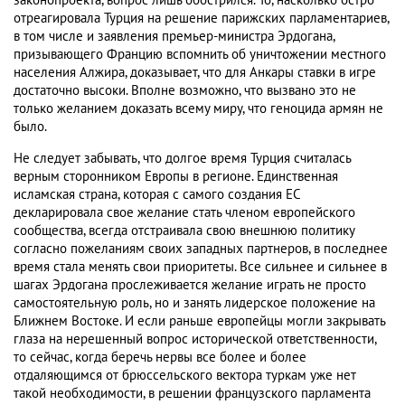
законопроекта, вопрос лишь обострился. То, насколько остро
отреагировала Турция на решение парижских парламентариев,
в том числе и заявления премьер-министра Эрдогана,
призывающего Францию вспомнить об уничтожении местного
населения Алжира, доказывает, что для Анкары ставки в игре
достаточно высоки. Вполне возможно, что вызвано это не
только желанием доказать всему миру, что геноцида армян не
было.
Не следует забывать, что долгое время Турция считалась
верным сторонником Европы в регионе. Единственная
исламская страна, которая с самого создания ЕС
декларировала свое желание стать членом европейского
сообщества, всегда отстраивала свою внешнюю политику
согласно пожеланиям своих западных партнеров, в последнее
время стала менять свои приоритеты. Все сильнее и сильнее в
шагах Эрдогана прослеживается желание играть не просто
самостоятельную роль, но и занять лидерское положение на
Ближнем Востоке. И если раньше европейцы могли закрывать
глаза на нерешенный вопрос исторической ответственности,
то сейчас, когда беречь нервы все более и более
отдаляющимся от брюссельского вектора туркам уже нет
такой необходимости, в решении французского парламента