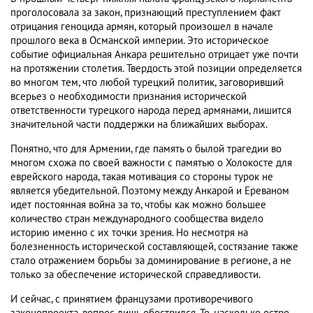
проголосовала за закон, признающий преступлением факт
отрицания геноцида армян, который произошел в начале
прошлого века в Османской империи. Это историческое
событие официальная Анкара решительно отрицает уже почти
на протяжении столетия. Твердость этой позиции определяется
во многом тем, что любой турецкий политик, заговоривший
всерьез о необходимости признания исторической
ответственности турецкого народа перед армянами, лишится
значительной части поддержки на ближайших выборах.
Понятно, что для Армении, где память о былой трагедии во
многом схожа по своей важности с памятью о Холокосте для
еврейского народа, такая мотивация со стороны турок не
является убедительной. Поэтому между Анкарой и Ереваном
идет постоянная война за то, чтобы как можно большее
количество стран международного сообщества видело
историю именно с их точки зрения. Но несмотря на
болезненность исторической составляющей, состязание также
стало отражением борьбы за доминирование в регионе, а не
только за обеспечение исторической справедливости.
И сейчас, с принятием французами противоречивого