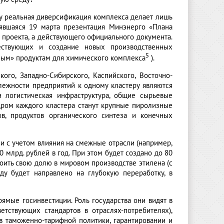
ьку реальная диверсификация комплекса делает лишь
оявшаяся 19 марта презентация Минэнерго «Плана
к проекта, а действующего официального документа.
ествующих и создание новых производственных
5
ым» продуктам для химического комплекса
).
го, Западно-Сибирского, Каспийского, Восточно-
лежности предприятий к одному кластеру являются
и логистическая инфраструктура, общие сырьевые
дром каждого кластера станут крупные пиролизные
в, продуктов органического синтеза и конечных
и с учетом влияния на смежные отрасли (например,
 млрд. рублей в год. При этом будет создано до 80
оить свою долю в мировом производстве этилена (с
ду будет направлено на глубокую переработку, в
ямые госинвестиции. Роль государства они видят в
етствующих стандартов в отраслях-потребителях),
в таможенно-тарифной политики, гарантировании и