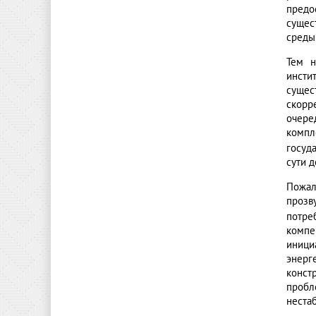
предо
сущес
среды
Тем н
инсти
сущес
скорр
очере
компл
госуд
сути д
Пожал
прозв
потре
компе
иници
энерг
конст
пробл
неста