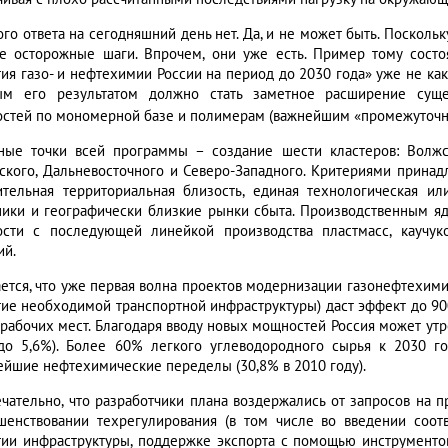
ого ответа на сегодняшний день нет. Да, и не может быть. Поскол
е осторожные шаги. Впрочем, они уже есть. Пример тому сост
тия газо- и нефтехимии России на период до 2030 года» уже не ка
ым его результатом должно стать заметное расширение сущ
стей по мономерной базе и полимерам (важнейшим «промежуточн
ные точки всей программы – создание шести кластеров: Волжско
ского, Дальневосточного и Северо-Западного. Критериями принад
ительная территориальная близость, единая технологическая ил
ники и географически близкие рынки сбыта. Производственным я
сти с последующей линейкой производства пластмасс, каучуко
ий.
ется, что уже первая волна проектов модернизации газонефтехими
тие необходимой транспортной инфраструктуры) даст эффект до 900
 рабочих мест. Благодаря вводу новых мощностей Россия может утр
до 5,6%). Более 60% легкого углеводородного сырья к 2030 го
ейшие нефтехимические переделы (30,8% в 2010 году).
чательно, что разработчики плана воздержались от запросов на пр
шенствовании техрегулирования (в том числе во введении соотв
тии инфраструктуры, поддержке экспорта с помощью инструменто