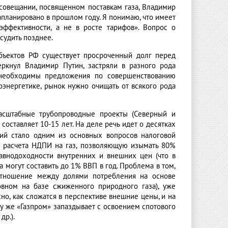
 совещании, посвященном поставкам газа, Владимир
апланировано в прошлом году. Я понимаю, что имеет
эффективности, а не в росте тарифов». Вопрос о
судить позднее.
субъектов РФ существует просроченный долг перед
еркнул Владимир Путин, застряли в разного рода
 необходимы предложения по совершенствованию
оэнергетике, рынок нужно очищать от всякого рода
асштабные трубопроводные проекты (Северный и
составляет 10-15 лет. На деле речь идет о десятках
ий стало одним из основных вопросов налоговой
у расчета НДПИ на газ, позволяющую изымать 80%
авнодоходности внутренних и внешних цен (что в
могут составить до 1% ВВП в год. Проблема в том,
соотношение между долями потребления на основе
овном на базе сжиженного природного газа), уже
сно, как сложатся в перспективе внешние цены, и на
му же «Газпром» запаздывает с освоением спотового
др.).