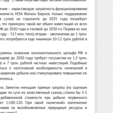
1 году
), такая мера выглядит весьма обоснованной.
ение – нарастающую затратность функционирования
кономиста МЭА Фатаха Бироля, только поддержание
 сутки) на горизонте до 2035 года потребует
, что примерно такой же объем инвестиций из всех
 до 2020 года и газовой до 2030-го. Первая из них
ду – 517 млн. тонн), вторая – увеличение до 1 трлн.
 этого потребуются еще минимум 10-12 трлн. рублей в
граммы освоения континентального шельфа РФ и
дов) до 2030 года требует госучастия на 1,3 трлн.
) и 7 трлн. рублей частных инвестиций. Подобные
ться о неотложной необходимости изменений в
расширения добычи она стимулировала повышение ее
плекса.
ожно. Заметно меньшие прямые затраты (по оценкам
ие по сути ее качественный скачок, стоили бы 3-5
 добавленной стоимости при добыче первичного
ет 1:100-120. При такой «конечной» математике
рачивая на возобновляемые природные ресурсы и
щую среду?