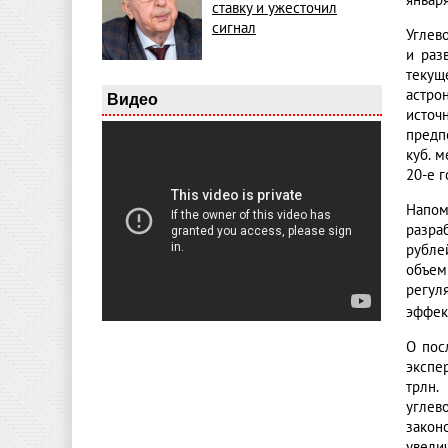
январ
ставку и ужесточил
сигнал
Углев
и раз
текущ
астро
Видео
источ
предпо
куб. м
20-е 
Напом
разра
рубле
объем
регул
эффек
О пос
экспе
трлн.
углев
закон
увели