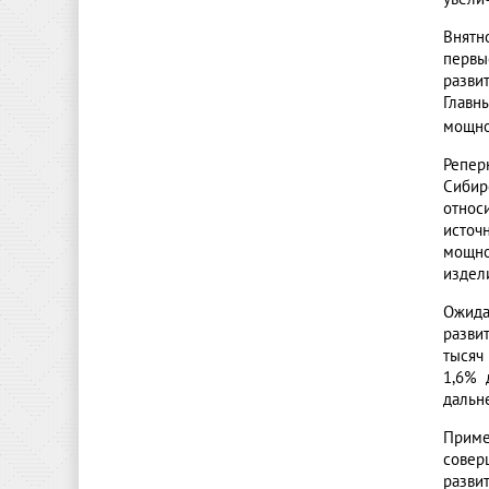
Внятн
первы
разви
Главн
мощно
Репер
Сибир
относ
источ
мощно
издел
Ожида
разви
тысяч
1,6% 
дальн
Приме
совер
разви