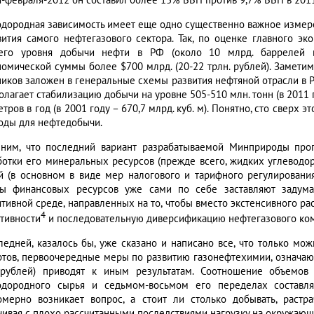
я-февраля-2012 он составил более 13% ВВП против 9,7% ВВП в 201
одородная зависимость имеет еще одно существенно важное измер
вития самого нефтегазового сектора. Так, по оценке главного э
его уровня добычи нефти в РФ (около 10 млрд. баррелей в
номической суммы более $700 млрд. (20-22 трлн. рублей). Заметим
ников заложен в генеральные схемы развития нефтяной отрасли в РФ
лагает стабилизацию добычи на уровне 505-510 млн. тонн (в 2011 го
етров в год (в 2001 году – 670,7 млрд. куб. м). Понятно, сто сверх
годы для нефтедобычи.
ним, что последний вариант разрабатываемой Минприроды про
ботки его минеральных ресурсов (прежде всего, жидких углеводоро
й (в основном в виде мер налогового и тарифного регулирования
ы финансовых ресурсов уже сами по себе заставляют задума
ятивной среде, направленных на то, чтобы вместо экстенсивного 
4
тивности
и последовательную диверсификацию нефтегазового ком
ледней, казалось бы, уже сказано и написано все, что только м
ртов, первоочередные меры по развитию газонефтехимии, означающ
 рублей) приводят к иным результатам. Соотношение объемов
одородного сырья и седьмом-восьмом его переделах составля
омерно возникает вопрос, а стоит ли столько добывать, раст
чивая с плохо рассчитанными последствиями нагрузку на окружаю