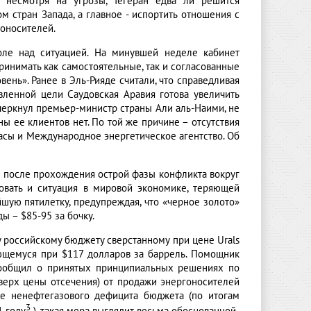
о, несмотря на угрозы, Тегеран едва ли решится
м стран Запада, а главное - испортить отношения с
гоносителей.
оле над ситуацией. На минувшей неделе кабинет
ринимать как самостоятельные, так и согласованные
нь». Ранее в Эль-Рияде считали, что справедливая
вленной цели Саудовская Аравия готова увеличить
одчеркнул премьер-министр страны Али аль-Наими, не
ы ее клиентов нет. По той же причине – отсутствия
пасы и Международное энергетическое агентство. Об
и после прохождения острой фазы конфликта вокруг
овать и ситуация в мировой экономике, теряющей
шую пятилетку, предупреждая, что «черное золото»
ы – $85-95 за бочку.
 российскому бюджету сверстанному при цене Urals
ющемуся при $117 долларов за баррель. Помощник
ообщил о принятых принципиальных решениях по
ерх цены отсечения) от продажи энергоносителей
ие ненефтегазового дефицита бюджета (по итогам
3