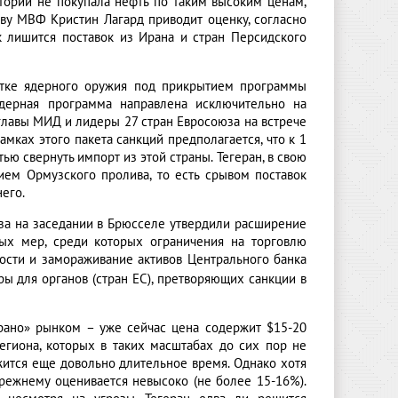
стории не покупала нефть по таким высоким ценам,
аву МВФ Кристин Лагард приводит оценку, согласно
к лишится поставок из Ирана и стран Персидского
отке ядерного оружия под прикрытием программы
 ядерная программа направлена исключительно на
главы МИД и лидеры 27 стран Евросоюза на встрече
мках этого пакета санкций предполагается, что к 1
ю свернуть импорт из этой страны. Тегеран, в свою
ием Ормузского пролива, то есть срывом поставок
его.
за на заседании в Брюсселе утвердили расширение
ных мер, среди которых ограничения на торговлю
сти и замораживание активов Центрального банка
ы для органов (стран ЕС), претворяющих санкции в
грано» рынком – уже сейчас цена содержит $15-20
гиона, которых в таких масштабах до сих пор не
ится еще довольно длительное время. Однако хотя
прежнему оценивается невысоко (не более 15-16%).