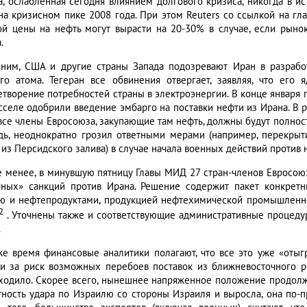
а, ослабленная сегодня влиянием долгового кризиса, никогда в и
на кризисном пике 2008 года. При этом Reuters со ссылкой на гл
ой цены на нефть могут вырасти на 20-30% в случае, если рыно
.
ним, США и другие страны Запада подозревают Иран в разраб
го атома. Тегеран все обвинения отвергает, заявляя, что его
етворение потребностей страны в электроэнергии. В конце января 
сселе одобрили введение эмбарго на поставки нефти из Ирана. В ра
все члены Евросоюза, закупающие там нефть, должны будут полность
дь, неоднократно грозил ответными мерами (например, перекрыт
из Персидского залива) в случае начала военных действий против н
е менее, в минувшую пятницу Главы МИД 27 стран-членов Евросою
чных» санкций против Ирана. Решение содержит пакет конкрет
ю и нефтепродуктами, продукцией нефтехимической промышленно
2
. Уточнены также и соответствующие административные процедур
.
же время финансовые аналитики полагают, что все это уже «оты
и за риск возможных перебоев поставок из ближневосточного ре
ходило. Скорее всего, нынешнее напряженное положение продолж
тность удара по Израилю со стороны Израиля и выросла, она по-