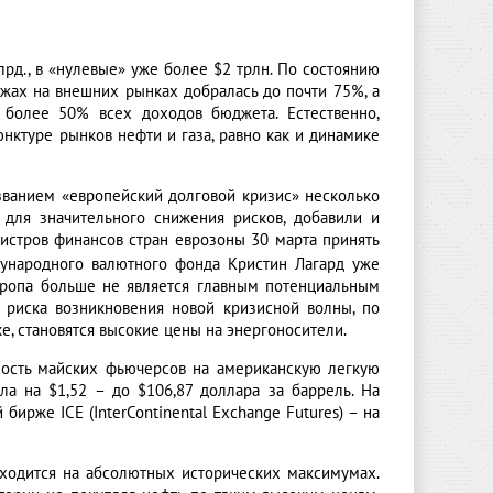
рд., в «нулевые» уже более $2 трлн. По состоянию
ажах на внешних рынках добралась до почти 75%, а
 более 50% всех доходов бюджета. Естественно,
нктуре рынков нефти и газа, равно как и динамике
ванием «европейский долговой кризис» несколько
я для значительного снижения рисков, добавили и
стров финансов стран еврозоны 30 марта принять
ународного валютного фонда Кристин Лагард уже
Европа больше не является главным потенциальным
 риска возникновения новой кризисной волны, по
, становятся высокие цены на энергоносители.
мость майских фьючерсов на американскую легкую
ла на $1,52 – до $106,87 доллара за баррель. На
ирже IСE (InterContinental Exchange Futures) – на
аходится на абсолютных исторических максимумах.