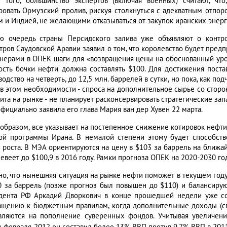
 того, большинство экспертов (включая военных) считают, чт
ровать Ормузский пролив, рискуя столкнуться с адекватным отпоро
м и Индией, не желающими отказываться от закупок иранских энер
ю очередь страны Персидского залива уже объявляют о контр
тров Саудовской Аравии заявил о том, что королевство будет предп
тнерами в ОПЕК шаги для «возвращения цены на обоснованный урове
ость бочки нефти должна составлять $100. Для достижения поста
одство на четверть, до 12,5 млн. баррелей в сутки, но пока, как п
 в этом необходимости - спроса на дополнительное сырье со сторон
ита на рынке - не планирует расконсервировать стратегические за
официально заявила его глава Мария ван дер Хувен 22 марта.
 образом, все указывает на постепенное снижение котировок нефт
ой программы Ирана. В немалой степени этому будет способств
 роста. В МЭА ориентируются на цену в $103 за баррель на ближай
веет до $100,9 в 2016 году. Рамки прогноза ОПЕК на 2020-2030 год
но, что нынешняя ситуация на рынке нефти поможет в текущем году
0 за баррель (позже прогноз был повышен до $110) и балансиру
дента РФ Аркадий Дворкович в конце прошедшей недели уже с
ащению к бюджетным правилам, когда дополнительные доходы (св
вляются на пополнение суверенных фондов. Учитывая увеличен