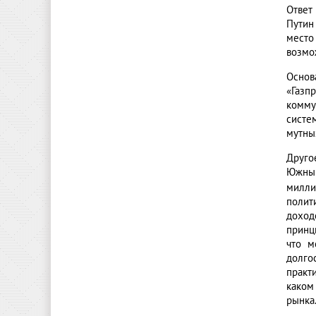
Ответ
Путин
место
возмо
Основ
«Газп
комму
систе
мутны
Друго
Южный 
милли
полит
доход
принц
что м
долго
практ
каком
рынка