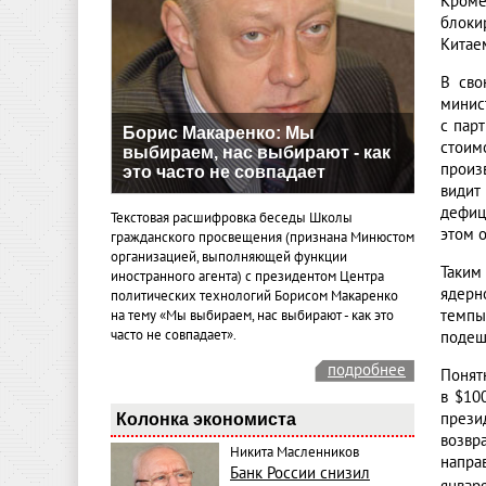
Кроме
блоки
Китае
В сво
минис
с пар
Борис Макаренко: Мы
стоим
выбираем, нас выбирают - как
произв
это часто не совпадает
видит
дефиц
Текстовая расшифровка беседы Школы
этом 
гражданского просвещения (признана Минюстом
организацией, выполняющей функции
Таким
иностранного агента) с президентом Центра
ядерн
политических технологий Борисом Макаренко
темпы
на тему «Мы выбираем, нас выбирают - как это
часто не совпадает».
подеше
подробнее
Понят
в $10
прези
Колонка экономиста
возвр
Никита Масленников
напра
Банк России снизил