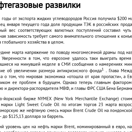
фтегазовые развилки
е годы от экспорта жидких углеводородов Россия получила $200 мл
нец января текущего года доля продукции ТЭК в российских прод
ный вес соответствующих валютных поступлений составил чуть
ная зависимость требует самого внимательного отношения к конъю
в глобального хозяйства в целом.
едине марта напряжение по поводу многомесячной драмы под наз
. Уверенности в том, что еврозоне удалось таки выиграть врем
вшиеся на минувшей неделе в СМИ сообщения о намерениях мини
1
ие об увеличении размера антикризисного фонда
. Глава Межд
ла о том, что мировая экономика «отошла от края пропасти», а 
ником ее проблем в будущем. Однако теперь главным фактором
ю и директора-распорядителя МВФ, и главы ФРС США Бена Бернанке
ю-йоркской бирже NYMEХ (New York Merchantile Exchange) стои
 марки Light Sweet Crude Oil по итогам торгов 23 марта возрос
оморскую же нефтяную смесь марки Brent Crude Oil на лондонской б
– до $125,13 доллара за баррель.
ий уровень цен на нефть марки Brent, номинированный в евро, н