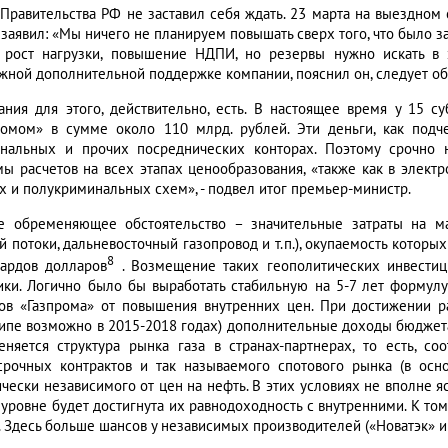
 Правительства РФ не заставил себя ждать. 23 марта на выездном
 заявил: «Мы ничего не планируем повышать сверх того, что было з
 рост нагрузки, повышение НДПИ, но резервы нужно искать в 
жной дополнительной поддержке компании, пояснил он, следует об
ания для этого, действительно, есть. В настоящее время у 15 
ромом» в сумме около 110 млрд. рублей. Эти деньги, как подч
нальных и прочих посреднических конторах. Поэтому срочно
мы расчетов на всех этапах ценообразования, «также как в электр
х и полукриминальных схем», - подвел итог премьер-министр.
е обременяющее обстоятельство – значительные затраты на м
потоки, дальневосточный газопровод и т.п.), окупаемость которых 
8
ардов долларов
. Возмещение таких геополитических инвестиц
ики. Логично было бы выработать стабильную на 5-7 лет формул
ов «Газпрома» от повышения внутренних цен. При достижении р
ипе возможно в 2015-2018 годах) дополнительные доходы бюджета 
еняется структура рынка газа в странах-партнерах, то есть, 
срочных контрактов и так называемого спотового рынка (в осн
ически независимого от цен на нефть. В этих условиях не вполне я
 уровне будет достигнута их равнодоходность с внутренними. К то
. Здесь больше шансов у независимых производителей («Новатэк» и 