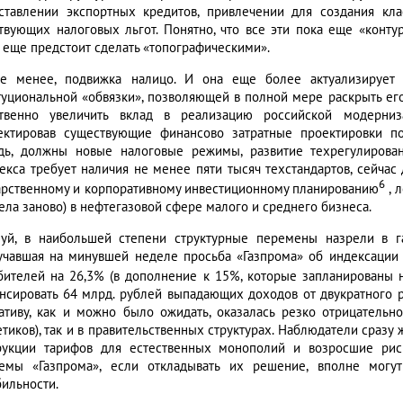
ставлении экспортных кредитов, привлечении для создания кл
твующих налоговых льгот. Понятно, что все эти пока еще «конт
 еще предстоит сделать «топографическими».
е менее, подвижка налицо. И она еще более актуализирует 
туциональной «обвязки», позволяющей в полной мере раскрыть е
твенно увеличить вклад в реализацию российской модерниз
ектировав существующие финансово затратные проектировки п
дь, должны новые налоговые режимы, развитие техрегулирован
екса требует наличия не менее пяти тысяч техстандартов, сейчас 
6
арственному и корпоративному инвестиционному планированию
, 
ела заново) в нефтегазовой сфере малого и среднего бизнеса.
уй, в наибольшей степени структурные перемены назрели в га
учавшая на минувшей неделе просьба «Газпрома» об индексации
бителей на 26,3% (в дополнение к 15%, которые запланированы 
нсировать 64 млрд. рублей выпадающих доходов от двукратного р
ативу, как и можно было ожидать, оказалась резко отрицательн
етиков), так и в правительственных структурах. Наблюдатели сразу
рукции тарифов для естественных монополий и возросшие риск
емы «Газпрома», если откладывать их решение, вполне могу
бильности.