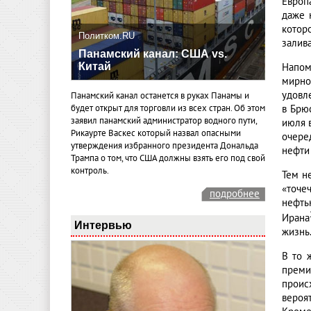
Европ
даже 
котор
Политком.RU
залива
Панамский канал: США vs.
Китай
Напом
мирно
удовл
Панамский канал останется в руках Панамы и
в Брю
будет открыт для торговли из всех стран. Об этом
заявил панамский администратор водного пути,
июля 
Рикаурте Васкес который назвал опасными
очере
утверждения избранного президента Дональда
нефти 
Трампа о том, что США должны взять его под свой
контроль.
Тем н
«точе
подробнее
нефть
Ирана
Интервью
жизнь
В то 
преми
проис
вероя