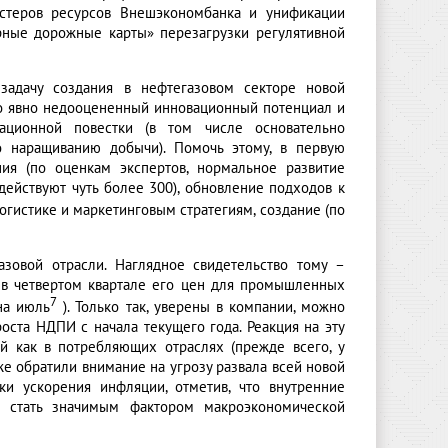
астеров ресурсов Внешэкономбанка и унификации
урные дорожные карты» перезагрузки регулятивной
задачу создания в нефтегазовом секторе новой
го явно недооцененный инновационный потенциал и
ационной повестки (в том числе основательно
о наращиванию добычи). Помочь этому, в первую
ия (по оценкам экспертов, нормальное развитие
действуют чуть более 300), обновление подходов к
логистике и маркетинговым стратегиям, создание (по
зовой отрасли. Наглядное свидетельство тому –
 в четвертом квартале его цен для промышленных
7
на июль
). Только так, уверены в компании, можно
оста НДПИ с начала текущего года. Реакция на эту
ой как в потребляющих отраслях (прежде всего, у
 же обратили внимание на угрозу развала всей новой
и ускорения инфляции, отметив, что внутренние
т стать значимым фактором макроэкономической