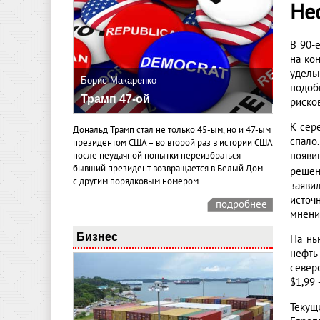
Не
В 90-
на ко
удель
Борис Макаренко
подоб
Трамп 47-ой
риско
К сер
Дональд Трамп стал не только 45-ым, но и 47-ым
спало
президентом США – во второй раз в истории США
появи
после неудачной попытки переизбраться
бывший президент возвращается в Белый Дом –
решен
с другим порядковым номером.
заяви
источ
подробнее
мнени
Бизнес
На нь
нефть
север
$1,99 
Текущ