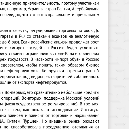
тиционную привлекательность, поэтому участникам
ан, например, Украины, стран Балтии, Азербайджана
Но очевидно, что это шаг в правильном и прибыльном
ан к качеству регулирования торговых потоков. До
игареты в РФ со ставками акцизов на аналогичную
 до 6 раз). Если российские акцизы продолжат рост,
ля и сигарет соседей на Россию будет усложнять
исутствием пограничников стран-ТС на его внешних
х государств. В частности импорт обуви в Россию
едователем, чтобы понять, таким образом бизнес
м нефтепродуктов из Белоруссии в третьи страны. У
тепродуктов под видом растворителей собственного
пошлин от экспорта нефтепродуктов.
ы? Во-первых, это сравнительно небольшие кредиты
операций. Во-вторых, поддержка Москвой условий
 (межгосударственное регулирование). В-третьих,
сте с тем, как показало исследование Института
ямо зависел и зависит от торговли и наращивания
ША, Китаем, Турцией. Но внешние рынки ожидают
а не способствовала преодолению отставания от