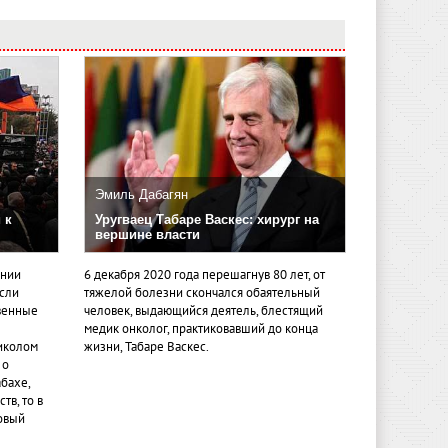
Эмиль Дабагян
 к
Уругваец Табаре Васкес: хирург на
вершине власти
ении
6 декабря 2020 года перешагнув 80 лет, от
если
тяжелой болезни скончался обаятельный
венные
человек, выдающийся деятель, блестящий
медик онколог, практиковавший до конца
иколом
жизни, Табаре Васкес.
 о
бахе,
тв, то в
овый