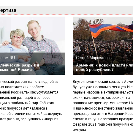
ертиза
тком.RU
Сергей Маркедонов
ленческий разрыв в
Армения: к новой власти или
еменной России
новой республике?
нческий разрыв является одной из
Внутриполитический кризис в Арм
ых политических проблем
бушует уже несколько месяцев. И 
нной России, так как усугубляется
первые массовые антиправительст
пиальной разницей в вопросе
акции, начавшиеся, как реакция на
ации в глобальный мир. События
подписание премьер-министром Н
них полутора лет являются в
Пашиняном совместного заявления
ельной степени попыткой развернуть
прекращении огня в Нагорном Кара
этот разрыв, вернувшись к «норме».
стихли в канун новогодних празднес
феврале 2021 года они получили н
импульс.