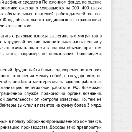
рый дефицит средств в Пенсионном фонде, по оценке
экономике ежегодно сокращается на 300–400 тысяч
ов обязательных платежей работодателей во все
 Фонд обязательного медицинского страхования).
чиваться пенсии.
латить страховые взносы за легальных мигрантов в
ть трудовой пенсии, накопительная часть пенсии у
ачать взимать платежи в полном объеме, при этом
я льготы, например, по пользованию больницами,
роений. Трудно найти баланс одновременно жестких
онные отношения между собой, с государством, не
чтобы они были заинтересованы законно работать и
организацию нелегальной работы в РФ. Возможно
грационной службе полномочий органа дознания.
ой деятельности от контроля известны. Но, тем не
байтеры выкупили патентов на сумму более 3 млрд.
нным в пользу оборонно-промышленного комплекса,
ернизацию производства. Доходы этих предприятий