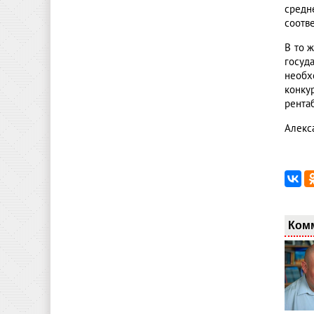
средн
соотв
В то 
госуд
необх
конку
рента
Алекс
Ком