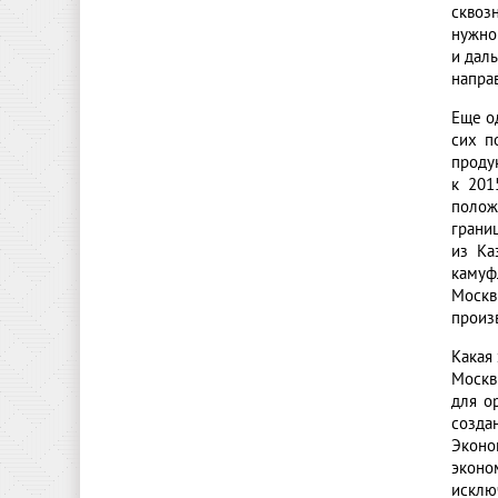
сквоз
нужно
и дал
напра
Еще о
сих п
проду
к 201
полож
грани
из Ка
камуф
Москв
произ
Какая
Москв
для о
созда
Эконо
эконо
исклю