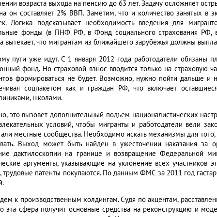
чении возраста выхода на пенсию до 63 лет. Задачу осложняет ост
на он составляет 2% ВВП. Заметим, что и количество занятых в 
ек. Логика подсказывает необходимость введения для мигрант
льные фонды (в ПНФ РФ, в Фонд социального страхования РФ, в
а вытекает, что мигрантам из ближайшего зарубежья должны выпла
ому пути уже идут. С 1 января 2012 года работодатели обязаны п
онный фонд. Но страховой взнос вводится только на страховую час
нтов формироваться не будет. Возможно, нужно пойти дальше и н
ечивая соцпакетом как и граждан РФ, что включает оставшиес
линиками, школами.
но, это вызовет дополнительный подъем националистических наст
влекательных условий, чтобы мигранты и работодатели вели зак
гали местные сообщества. Необходимо искать механизмы для того, 
вать. Выход может быть найден в ужесточении наказания за 
ние дактилоскопии на границе и возвращение Федеральной ми
ческие аргументы, указывающие на уклонение всех участников эт
, трудовые патенты покупаются. По данным ФМС за 2011 год гастар
й.
дем к производственным холдингам. Судя по акцентам, расставле
о эта сфера получит основные средства на реконструкцию и мод