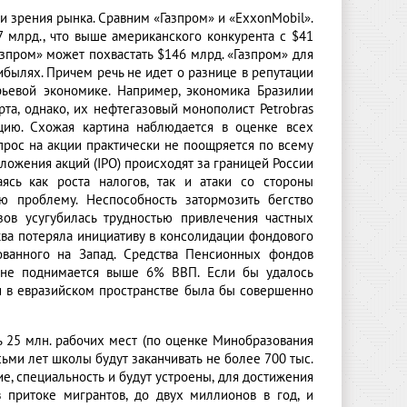
 зрения рынка. Сравним «Газпром» и «ExxonMobil».
7 млрд., что выше американского конкурента с $41
азпром» может похвастать $146 млрд. «Газпром» для
былях. Причем речь не идет о разнице в репутации
рьевой экономике. Например, экономика Бразилии
та, однако, их нефтегазовый монополист Petrobras
ию. Схожая картина наблюдается в оценке всех
прос на акции практически не поощряется по всему
ложения акций (IPO) происходят за границей России
ясь как роста налогов, так и атаки со стороны
ю проблему. Неспособность затормозить бегство
ов усугубилась трудностью привлечения частных
сква потеряла инициативу в консолидации фондового
ованного на Запад. Средства Пенсионных фондов
 не поднимается выше 6% ВВП. Если бы удалось
ии в евразийском пространстве была бы совершенно
ь 25 млн. рабочих мест (по оценке Минобразования
сьми лет школы будут заканчивать не более 700 тыс.
, специальность и будут устроены, для достижения
 притоке мигрантов, до двух миллионов в год, и