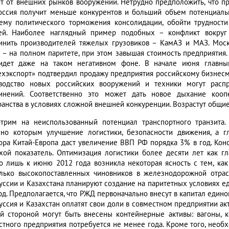
ят от внешних рынков вооружений. Нетрудно предположить, что п
оссия получит меньше конкурентов и больший объем потенциаль
ему политического торможения консолидации, обойти труднос
ей. Наиболее наглядный пример подобных – конфликт вокруг 
инить производителей тяжелых грузовиков – КамАЗ и МАЗ. Москв
 – на полном паритете, при этом завышая стоимость предприятия
дет даже на таком негативном фоне. В начале июня главный
ехэкспорт» подтвердил продажу предприятия российскому бизнесм
водство новых российских вооружений и техники могут распр
инений. Соответственно это может дать новое дыхание кооп
ранства в условиях сложной внешней конкуренции. Возрастут общи
трим на неиспользованный потенциал транспортного транзита.
сно которым улучшение логистики, безопасности движения, а г
ора Китай-Европа даст увеличение ВВП РФ порядка 3% в год. Кон
хой показатель. Оптимизация логистики более десяти лет как г
о лишь к июню 2012 года возникла некоторая ясность с тем, как
лько высокопоставленных чиновников в железнодорожной отрас
уссии и Казахстана планируют создание на паритетных условиях е
рд. Предполагается, что РЖД первоначально внесут в капитал един
уссия и Казахстан оплатят свои доли в совместном предприятии ак
й стороной могут быть внесены контейнерные активы: вагоны, 
стного предприятия потребуется не менее года. Кроме того, нео