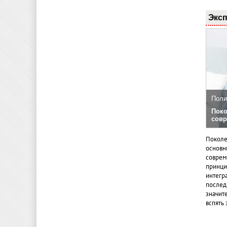
Эксп
Поли
Поко
совр
Поколе
основн
совреме
принци
интегр
послед
значит
вспять 