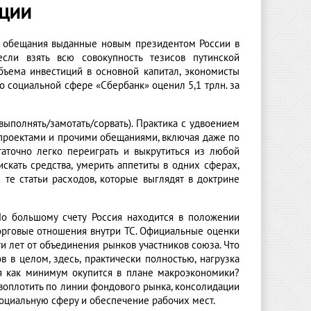
ации
а обещания выданные новым президентом России в
сли взять всю совокупность тезисов путинской
ъема инвестиций в основной капитал, экономисты
 по социальной сфере «Сбербанк» оценил 5,1 трлн. за
выполнять/замотать/сорвать). Практика с удвоением
проектами и прочими обещаниями, включая даже по
таточно легко переиграть и выкрутиться из любой
искать средства, умерить аппетиты в одних сферах,
 те статьи расходов, которые выглядят в доктрине
По большому счету Россия находится в положении
торговые отношения внутри ТС. Официальные оценки
и лет от объединения рынков участников союза. Что
 в целом, здесь, практически полностью, нагрузка
ия как минимум окупится в плане макроэкономики?
воплотить по линии фондового рынка, консолидации
социальную сферу и обеспечение рабочих мест.