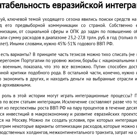
нтабельность евразийской интегр
уй, ключевой темой уходящего сезона явились поиски средств н
д его предвыборной коммуникации со страной. Собственно е
низации, от социальной сферы и ОПК до задач по повышению об
али сумму расходов в диапазоне 23,2-27,8 трлн. руб. в год (только
 лет). Иными словами, нужно 45%-51% годового ВВП РФ.
 есть варианты? В принципе часть тезисов можно тихо списать (не 
перегоном Португалии по уровню жизни, борьбы с национальными 
 военным, показала, что это все возможно. Путин способен дос
чной критики подобного рода. В остальной части, конечно, нужно 
о экономить в других, и находить деньги на выбранные отрасли и
а архиважными.
 роль в этой истории могут играть интеграционные процессы? 
а по всем статьям интеграции. Исключение составляют разве что 
ят из перспективы роста ВВП РФ на пару процентов в течение десят
тся инвестиций в макроэкономику и развитие евразийских проектов
ся на Москву. Можно ли создать условия, при которых интеграц
отрим некоторые варианты оптимизации расходов, которые можно 
водственных холдингов, межконтинентального транзита, затрат на 