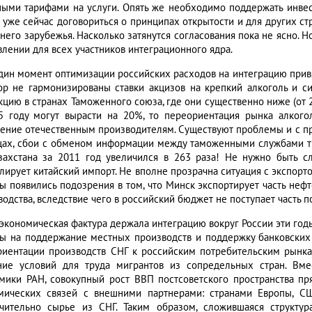
ными тарифами на услуги. Опять же необходимо поддержать инвес
 уже сейчас договориться о принципах открытости и для других стр
ьнего зарубежья. Насколько затянутся согласования пока не ясно. 
влении для всех участников интеграционного ядра.
дин момент оптимизации российских расходов на интеграцию привяз
ор не гармонизированы ставки акцизов на крепкий алкоголь и с
кцию в странах Таможенного союза, где они существенно ниже (от 2
5 году могут вырасти на 20%, то переориентация рынка алкого
ение отечественным производителям. Существуют проблемы и с пр
цах, сбои с обменом информации между таможенными службами тре
захстана за 2011 год увеличился в 263 раза! Не нужно быть сл
лирует китайский импорт. Не вполне прозрачна ситуация с экспорто
ы появились подозрения в том, что Минск экспортирует часть неф
водства, вследствие чего в российский бюджет не поступает часть 
 экономическая фактура держала интеграцию вокруг России эти год
ы на поддержание местных производств и поддержку банковских 
риентации производств СНГ к российским потребительским рынкам
ние условий для труда мигрантов из сопредельных стран. Вме
мики РАН, совокупный рост ВВП постсоветского пространства пр
мических связей с внешними партнерами: странами Европы, С
чительно сырье из СНГ. Таким образом, сложившаяся структур