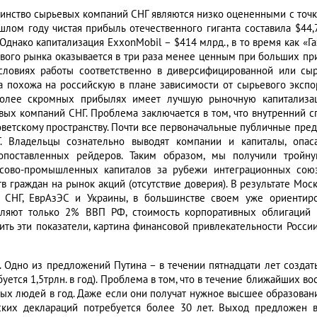
инство сырьевых компаний СНГ являются низко оцененными с точки
шлом году чистая прибыль отечественного гиганта составила $44,
 Однако капитализация ExxonMobil – $414 млрд., в то время как «Г
вого рынка оказывается в три раза менее ценным при больших при
словиях работы соответственно в диверсифицированной или сы
а похожа на российскую в плане зависимости от сырьевого экспор
олее скромных прибылях имеет лучшую рыночную капитализац
вых компаний СНГ. Проблема заключается в том, что внутренний с
оветскому пространству. Почти все первоначальные публичные пред
. Владельцы сознательно выводят компании и капиталы, опаса
опоставленных рейдеров. Таким образом, мы получили тройну
сово-промышленных капиталов за рубежи интеграционных союз
тв граждан на рынок акций (отсутствие доверия). В результате Мо
 СНГ, ЕврАзЭС и Украины, в большинстве своем уже ориентир
вляют только 2% ВВП РФ, стоимость корпоративных облигаций
ить эти показатели, картина финансовой привлекательности Росс
. Одно из предложений Путина – в течении пятнадцати лет создат
уется 1,5трлн. в год). Проблема в том, что в течение ближайших во
ых людей в год. Даже если они получат нужное высшее образование
ских деклараций потребуется более 30 лет. Выход предложен в