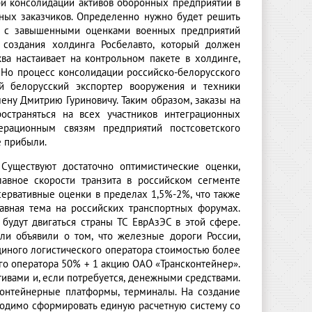
ри консолидации активов оборонных предприятий в
ных заказчиков. Определенно нужно будет решить
ти с завышенными оценками военных предприятий
создания холдинга Росбелавто, который должен
а настаивает на контрольном пакете в холдинге,
. Но процесс консолидации российско-белорусского
 белорусский экспортер вооружения и техники
ену Дмитрию Гуриновичу. Таким образом, заказы на
остраняться на всех участников интеграционных
ерационным связям предприятий постсоветского
е прибыли.
 Существуют достаточно оптимистические оценки,
лавное скорости транзита в российском сегменте
сервативные оценки в пределах 1,5%-2%, что также
лавная тема на российских транспортных форумах.
 будут двигаться страны ТС ЕврАзЭС в этой сфере.
ли объявили о том, что железные дороги России,
диного логистического оператора стоимостью более
ого оператора 50% + 1 акцию ОАО «Трансконтейнер».
тивами и, если потребуется, денежными средствами.
контейнерные платформы, терминалы. На создание
бходимо сформировать единую расчетную систему со