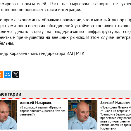
емировых показателей. Рост на сырьевом экспорте не укреп
етственно не повышает ставки интеграции.
же время, экономисты обращают внимание, что взаимный экспорт
арствами постсоветских объединений устойчиво составляет около 
одимо делать ставку на модернизацию инфраструктуры, со
рентные преимущества на внешних рынках. В этом случае интегр
бельны.
андр Караваев - зам. гендиректора ИАЦ МГУ.
ментарии
Алексей Макаркин:
Алексей Макаркин
«В польской партии «Право и
«Президент Ливана 
справедливость» раскол. Что это
21 июля на встрече 
означает?»
Трампом в Белом до
представил ему все
план по укреплению
стабильности на гран
Израилем»