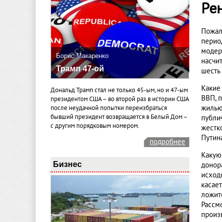
Ре
Пожал
перио
модер
Борис Макаренко
насчит
Трамп 47-ой
шесть
Какие
Дональд Трамп стал не только 45-ым, но и 47-ым
ВВП, 
президентом США – во второй раз в истории США
жилью
после неудачной попытки переизбраться
бывший президент возвращается в Белый Дом –
публи
с другим порядковым номером.
жестк
Путин
подробнее
Какую
Бизнес
донор
исход
касае
ложит
Рассм
произ