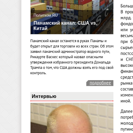
Больш
В про
Политком.RU
млрд.
Панамский канал: США vs.
фондо
Китай
или у
весьм
Панамский канал останется в руках Панамы и
при б
будет открыт для торговли из всех стран. Об этом
сырье
заявил панамский администратор водного пути,
постс
Рикаурте Васкес который назвал опасными
и СНГ
утверждения избранного президента Дональда
высок
Трампа о том, что США должны взять его под свой
финан
контроль.
средс
подробнее
рынка
соста
измен
Интервью
иной.
Далее
потреб
молод
путин