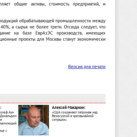
ляет общие активы, стоимость предприятий, и
 продукций обрабатывающей промышленности между
40%, а сырья не более трети. Отсюда следует, что
здание на базе ЕврАзЭС производств, имеющих
ационные проекты для Москвы станут экономически
Версия для печати
:
Алексей Макаркин:
Жозеф Аун
«США сохраняют патронаж над
с Дональдом
Венесуэлой в чрезвычайной
ме
ситуации»
объемлющий
ице с