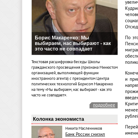
увели
Кудри
челов
социа
Отсюд
По эт
Борис Макаренко: Мы
выбираем, нас выбирают - как
Пенси
это часто не совпадает
мигра
обесп
Текстовая расшифровка беседы Школы
полик
гражданского просвещения (признана Минюстом
Конеч
организацией, выполняющей функции
иностранного агента) с президентом Центра
и при
политических технологий Борисом Макаренко
напря
на тему «Мы выбираем, нас выбирают - как это
прожи
часто не совпадает».
введе
Крити
подробнее
менее
рубле
Колонка экономиста
Перей
Никита Масленников
именн
Банк России снизил