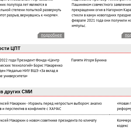
них полутора лет являются в
Пашиняном совместного заявления
ельной степени попыткой развернуть
прекращении огня в Нагорном Кара
этот разрыв, вернувшись к «норме».
стихли в канун новогодних празднес
феврале 2021 года они получили н
импульс.
подробнее
по
ости ЦПТ
 2022 года Президент Фонда «Центр
Памяти Игоря Бунина
ческих технологий» Борис Макаренко
ден Медалью НИУ ВШЭ «За вклад в
ие университета»
в других СМИ
лексей Макаркин - Израиль перед непростым выбором: анализ
«Новая 
в и перспектив в конфликте с ХАМАС
реформ
ексей Макаркин о новом советнике президента по климату
Коммерс
кодекс