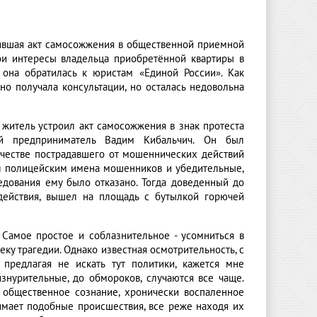
шившая акт самосожжения в общественной приемной
вои интересы владельца приобретённой квартиры в
 она обратилась к юристам «Единой России». Как
о получала консультации, но осталась недовольна
 житель устроил акт самосожжения в знак протеста
ний предприниматель Вадим Кибальчич. Он был
качестве пострадавшего от мошеннических действий
ил полицейским имена мошенников и убедительные,
ледования ему было отказано. Тогда доведенный до
 действия, вышел на площадь с бутылкой горючей
 Самое простое и соблазнительное - усомниться в
еку трагедии. Однако известная осмотрительность, с
предлагая не искать тут политики, кажется мне
нурительные, до обмороков, случаются все чаще.
И общественное сознание, хронически воспаленное
имает подобные происшествия, все реже находя их