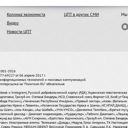
Колонка экономиста
ЦПТ в других СМИ
Мы 
Видео
Новости ЦПТ
 2001-2026
7-69227 от 06 апреля 2017 г.
и, информационных технологий и массовых коммуникаций.
гиперссылка на "Политком.RU" обязательна
ebook и Instagram), Русский добровольческий корпус (РДК), Украинская повстанческа
одготовка, Тризуб им. Степана Бандеры, НСО, Славянский союз, Формат-18, Хизб ут-Та
бода России»), «Чеченская Республика Ичкерия», «Правый сектор», «Азов» (батальон 
сударство Ирака и Леванта», «Исламское Государство Ирака и Шама», ИГ, ИГИЛ, ДАИШ
-аш-Шам», «Аль-Каида», «Аш-Шабаб», «УНА-УНСО», «Движение Талибан», «Братья-мус
«Исламский джихад – Джамаат моджахедов», «Нурджулар», «Таблиги Джамаат», «Лашка
Джунд аш-Шам», «АУМ Синрике», «Братство» Корчинского, «Тризуб им. Степана Банде
вич. Иностранные агенты: Телеканал «Дождь», Медуза, Голос Америки, ТК Настоящее Вре
евер. Реалии, MEDIUM-ORIENT, Bellingcat, Пономарев Л. А., Савицкая Л.А., Маркелов С