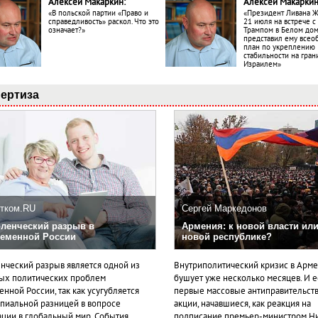
Алексей Макаркин:
Алексей Макаркин
«В польской партии «Право и
«Президент Ливана 
справедливость» раскол. Что это
21 июля на встрече 
означает?»
Трампом в Белом до
представил ему все
план по укреплению
стабильности на гран
Израилем»
ертиза
тком.RU
Сергей Маркедонов
ленческий разрыв в
Армения: к новой власти или
еменной России
новой республике?
нческий разрыв является одной из
Внутриполитический кризис в Арм
ых политических проблем
бушует уже несколько месяцев. И 
нной России, так как усугубляется
первые массовые антиправительст
пиальной разницей в вопросе
акции, начавшиеся, как реакция на
ации в глобальный мир. События
подписание премьер-министром Н