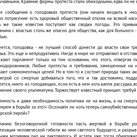
ычайными. Крайние формы протеста стали обиходными, едва ли не 
е сообщения о голодовках протеста (они начали входить в «моду
о потрясение есть здоровый общественный отклик на всякой наси
ь же такие известия поступают как сводки погоды. Это прив
анина с властью столь же опасно для общества, как для больного
бью.
еется, голодовка - не лучший способ донести до власти свои тр
ья. Это еще и непродуктивно. Нигде в мире не отправляют в отстав
скают парламент только на том основании, что этого, отвергая 
нодорожников. Любые протесты и требования, замешенные на и
гают сиюмоментных целей. Но в том-то и состоит природа таких акц
 игрой со смертью добиваться того, что и так достижимо, подд
ется, никто из голодающих, если есть в нем хоть капля рассудка, 
нение своего ультиматума. Торжествует известный принцип: требуй
тимость и даже необходимость политики не на жизнь, а на смерт
умрем в борьбе за это!» Осознаём ли хоть теперь самоубийственны
арской лирой»?
танию безоговорочной готовности пасть жертвой в борьбе р
тизация человеческой гибели во имя светлого будущего, и разры
ыми мотивами оно ни диктовалось. И, кстати, уже тогда обнаружил