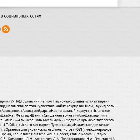
в социальных сетях
я армия (УПА), Грузинский легион, Национал-Большевистская партия
хрир, Исламская партия Туркестана, Хайят Тахрир аш-Шам, Таухид валь-
«Азов», полк «Азов»), «Айдар», «Национальный корпус», «Исламское
), «Джабхат Фатх аш-Шам», «Священная война» («Аль-Джихад» или
ульмане» («Аль-Ихван аль-Муслимун»), «Меджлис крымско-татарского
р-И-Тайба», «Исламская партия Туркестана», «Исламское движение
ры», «Организация украинских националистов» (ОУН), международное
мя, The Insider, Deutsche Welle, Проект, Azatliq Radiosi, «Радио
.Е., Камалягин Д.Н., Апахончич Д.А., Толоконникова Н.А., Гельман М.А.,