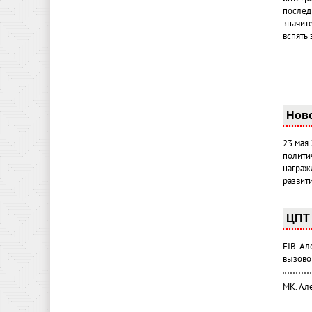
послед
значит
вспять 
Нов
23 мая
полити
награж
развит
ЦПТ 
FIB. А
вызово
МК. Ал