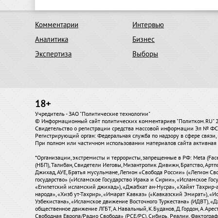
Комментарии
Интервью
Аналитика
Бизнес
Экспертиза
Выборы
18+
Учредитель - ЗАО "Политические технологии"
© Информационный сайт политических комментариев "Политком.RU"
Свидетельство о регистрации средства массовой информации Эл № ФС7
Регистрирующий орган: Федеральная служба по надзору в сфере связ
При полном или частичном использовании материалов сайта активная 
*Организации, экстремисты и террористы, запрещенные в РФ: Meta (Fac
(НБП), Талибан, Свидетели Иеговы, Мизантропик Дивижн, Братство, Артп
Джихад, АУЕ, Братья мусульмане, Легион «Свобода России» («Легион Сво
государство» («Исламское Государство Ирака и Сирии», «Исламское Го
«Египетский исламский джихад»), «Джабхат ан-Нусра», «Хайят Тахрир
народа», «Хизб ут-Тахрир», «Имарат Кавказ» («Кавказский Эмират»), 
Узбекистана», «Исламское движение Восточного Туркестана» (ИДВТ), «
общественное движение ЛГБТ, А.Навальный, К.Буданов, Д.Гордон, А.Аресто
Свободная Европа/Радио Свобода» (PCE/PC), Сибирь. Реалии, Фактограф, С