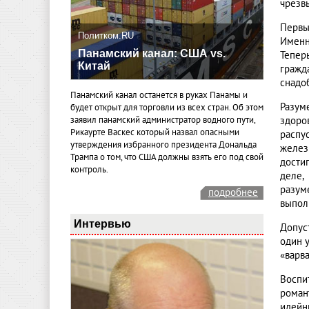
чрезв
Первы
Политком.RU
Именн
Панамский канал: США vs.
Тепер
Китай
гражд
снадо
Панамский канал останется в руках Панамы и
Разум
будет открыт для торговли из всех стран. Об этом
здоров
заявил панамский администратор водного пути,
Рикаурте Васкес который назвал опасными
распу
утверждения избранного президента Дональда
желез
Трампа о том, что США должны взять его под свой
дости
контроль.
деле,
разуме
подробнее
выпол
Интервью
Допус
один 
«варв
Воспи
роман
идейн