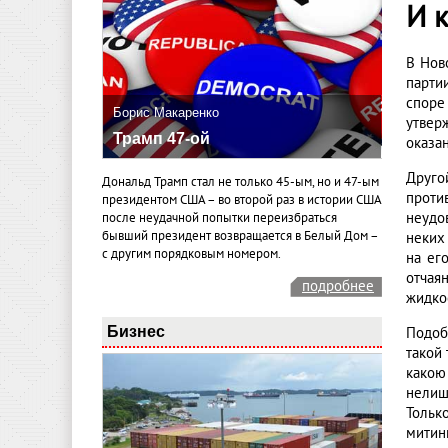
И 
В Нов
парти
споре
Борис Макаренко
утвер
Трамп 47-ой
оказа
Друго
Дональд Трамп стал не только 45-ым, но и 47-ым
проти
президентом США – во второй раз в истории США
неудо
после неудачной попытки переизбраться
бывший президент возвращается в Белый Дом –
неких
с другим порядковым номером.
на ег
отчая
подробнее
жидкос
Бизнес
Подоб
такой
какою
нелиш
Тольк
митин