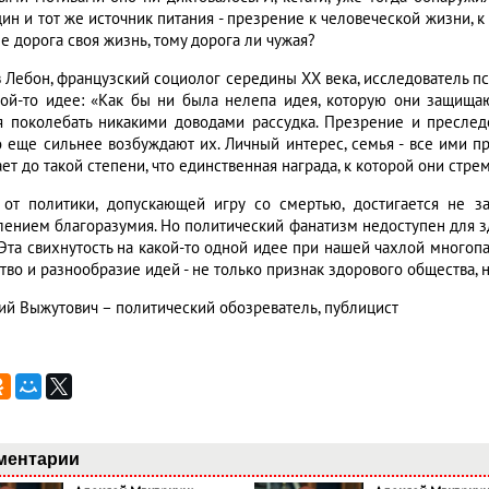
дин и тот же источник питания - презрение к человеческой жизни, 
е дорога своя жизнь, тому дорога ли чужая?
в Лебон, французский социолог середины XX века, исследователь пс
кой-то идее: «Как бы ни была нелепа идея, которую они защищаю
я поколебать никакими доводами рассудка. Презрение и преслед
о еще сильнее возбуждают их. Личный интерес, семья - все ими пр
ет до такой степени, что единственная награда, к которой они стрем
 от политики, допускающей игру со смертью, достигается не 
лением благоразумия. Но политический фанатизм недоступен для з
 Эта свихнутость на какой-то одной идее при нашей чахлой многопа
тво и разнообразие идей - не только признак здорового общества, н
ий Выжутович – политический обозреватель, публицист
ментарии