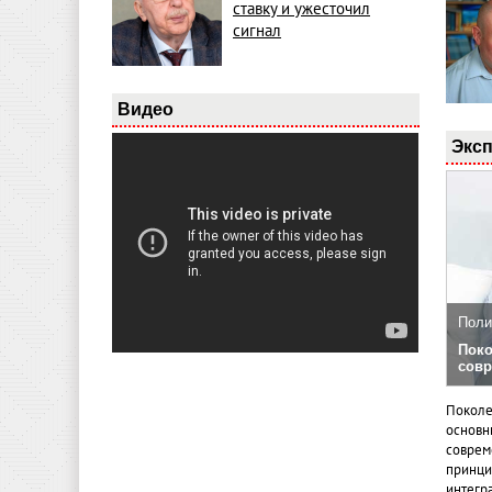
ставку и ужесточил
сигнал
Видео
Эксп
Поли
Поко
совр
Поколе
основн
совреме
принци
интегр