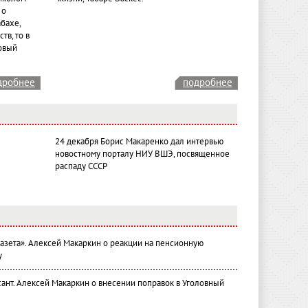
 о
бахе,
тв, то в
овый
дробнее
подробнее
24 декабря Борис Макаренко дал интервью
новостному порталу НИУ ВШЭ, посвященное
распаду СССР
газета». Алексей Макаркин о реакции на пенсионную
у
ант. Алексей Макаркин о внесении поправок в Уголовный