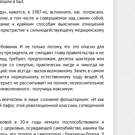
вошли в быт.
», кажется, в 1987-м), вспомните, нас потрясали.
лие, в том числе и совершаемое над самим собой.
ыкание к крайним способам выяснения отношений
 - пристрастие к сильнодействующему медицинскому
ебования. И не только потому, что это опасно для
ку президента, не смещают главу правительства и не
пищу, требуют, предположим, десяток шахтеров или
гре со смертью, практически нигде и никогда не
ий: они всегда - вызов возможному. Зачем, в самом
ается нормальному, естественному ходу вещей. И,
всерьез не рассчитывает на полное, неукоснительное
 невозможного - получишь максимум.
ь впечатаны в наше сознание фольклорным: «И как
й пафос этой революционной классики, сотворенной
оковой в 20-е годы немало поспособствовали и
в с церковью, осуждающей самоубийство, какими бы
ось, что террор и самотеррор - близнецы-братья. У