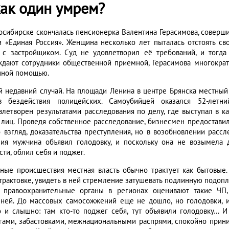
как один умрем?
осибирске скончалась пенсионерка Валентина Герасимова, совер
и «Единая Россия». Женщина несколько лет пыталась отстоять с
 с застройщиком. Суд не удовлетворил её требований, и тогда
ждают сотрудники общественной приемной, Герасимова многократн
нной помощью.
й недавний случай. На площади Ленина в центре Брянска местный
в бездействия полицейских. Самоубийцей оказался 52-лет
влетворен результатами расследования по делу, где выступал в 
 лиц. Проведя собственное расследование, бизнесмен предостав
о взгляд, доказательства преступления, но в возобновлении расс
ния мужчина объявил голодовку, и поскольку она не возымела
ти, облил себя и поджег.
ные происшествия местная власть обычно трактует как бытовые.
 трактовке, увидеть в ней стремление затушевать подлинную подопл
 правоохранительные органы в регионах оценивают такие ЧП, 
ней. До массовых самосожжений еще не дошло, но голодовки, из
о и слышно: там кто-то поджег себя, тут объявили голодовку… 
гами, забастовками, межнациональными распрями, спокойно прин