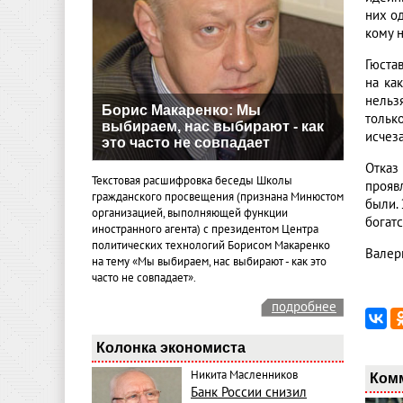
них о
кому н
Гюста
на ка
нельз
Борис Макаренко: Мы
тольк
выбираем, нас выбирают - как
исчеза
это часто не совпадает
Отказ
Текстовая расшифровка беседы Школы
прояв
гражданского просвещения (признана Минюстом
были.
организацией, выполняющей функции
богатс
иностранного агента) с президентом Центра
политических технологий Борисом Макаренко
Валер
на тему «Мы выбираем, нас выбирают - как это
часто не совпадает».
подробнее
Колонка экономиста
Никита Масленников
Ком
Банк России снизил