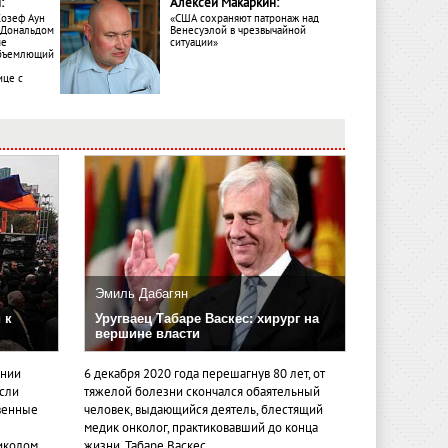
:
Алексей Макаркин:
Жозеф Аун
«США сохраняют патронаж над
с Дональдом
Венесуэлой в чрезвычайной
ме
ситуации»
объемлющий
ице с
Эмиль Дабагян
 к
Уругваец Табаре Васкес: хирург на
вершине власти
ении
6 декабря 2020 года перешагнув 80 лет, от
если
тяжелой болезни скончался обаятельный
венные
человек, выдающийся деятель, блестящий
медик онколог, практиковавший до конца
иколом
жизни, Табаре Васкес.