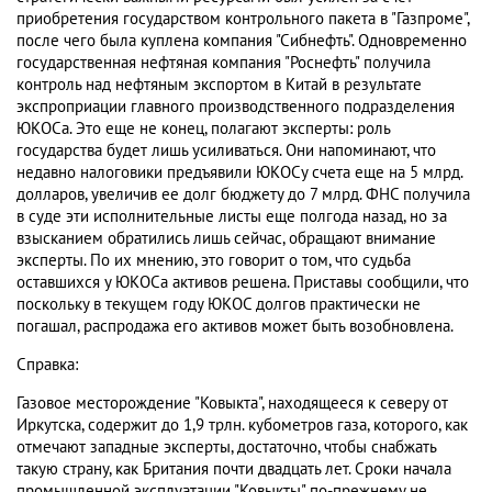
приобретения государством контрольного пакета в "Газпроме",
после чего была куплена компания "Сибнефть". Одновременно
государственная нефтяная компания "Роснефть" получила
контроль над нефтяным экспортом в Китай в результате
экспроприации главного производственного подразделения
ЮКОСа. Это еще не конец, полагают эксперты: роль
государства будет лишь усиливаться. Они напоминают, что
недавно налоговики предъявили ЮКОСу счета еще на 5 млрд.
долларов, увеличив ее долг бюджету до 7 млрд. ФНС получила
в суде эти исполнительные листы еще полгода назад, но за
взысканием обратились лишь сейчас, обращают внимание
эксперты. По их мнению, это говорит о том, что судьба
оставшихся у ЮКОСа активов решена. Приставы сообщили, что
поскольку в текущем году ЮКОС долгов практически не
погашал, распродажа его активов может быть возобновлена.
Справка:
Газовое месторождение "Ковыкта", находящееся к северу от
Иркутска, содержит до 1,9 трлн. кубометров газа, которого, как
отмечают западные эксперты, достаточно, чтобы снабжать
такую страну, как Британия почти двадцать лет. Сроки начала
промышленной эксплуатации "Ковыкты" по-прежнему не