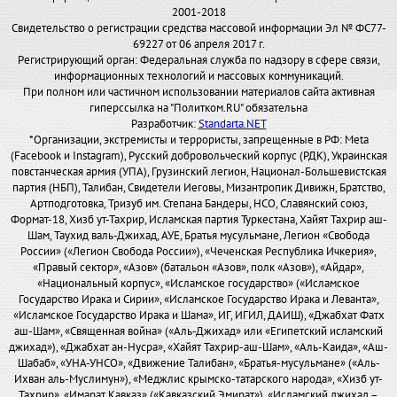
2001-2018
Свидетельство о регистрации средства массовой информации Эл № ФС77-
69227 от 06 апреля 2017 г.
Регистрирующий орган: Федеральная служба по надзору в сфере связи,
информационных технологий и массовых коммуникаций.
При полном или частичном использовании материалов сайта активная
гиперссылка на "Политком.RU" обязательна
Разработчик:
Standarta.NET
*Организации, экстремисты и террористы, запрещенные в РФ: Meta
(Facebook и Instagram), Русский добровольческий корпус (РДК), Украинская
повстанческая армия (УПА), Грузинский легион, Национал-Большевистская
партия (НБП), Талибан, Свидетели Иеговы, Мизантропик Дивижн, Братство,
Артподготовка, Тризуб им. Степана Бандеры, НСО, Славянский союз,
Формат-18, Хизб ут-Тахрир, Исламская партия Туркестана, Хайят Тахрир аш-
Шам, Таухид валь-Джихад, АУЕ, Братья мусульмане, Легион «Свобода
России» («Легион Свобода России»), «Чеченская Республика Ичкерия»,
«Правый сектор», «Азов» (батальон «Азов», полк «Азов»), «Айдар»,
«Национальный корпус», «Исламское государство» («Исламское
Государство Ирака и Сирии», «Исламское Государство Ирака и Леванта»,
«Исламское Государство Ирака и Шама», ИГ, ИГИЛ, ДАИШ), «Джабхат Фатх
аш-Шам», «Священная война» («Аль-Джихад» или «Египетский исламский
джихад»), «Джабхат ан-Нусра», «Хайят Тахрир-аш-Шам», «Аль-Каида», «Аш-
Шабаб», «УНА-УНСО», «Движение Талибан», «Братья-мусульмане» («Аль-
Ихван аль-Муслимун»), «Меджлис крымско-татарского народа», «Хизб ут-
Тахрир», «Имарат Кавказ» («Кавказский Эмират»), «Исламский джихад –