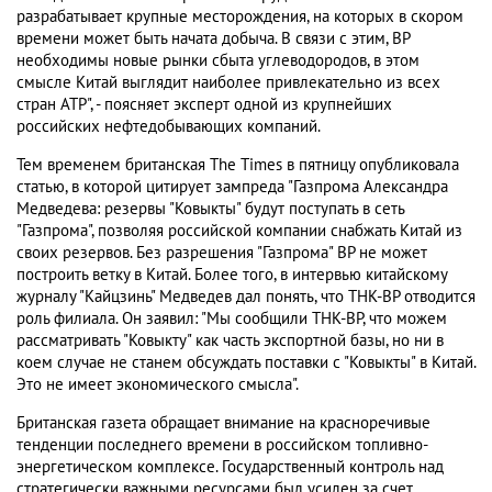
разрабатывает крупные месторождения, на которых в скором
времени может быть начата добыча. В связи с этим, BP
необходимы новые рынки сбыта углеводородов, в этом
смысле Китай выглядит наиболее привлекательно из всех
стран АТР", - поясняет эксперт одной из крупнейших
российских нефтедобывающих компаний.
Тем временем британская The Times в пятницу опубликовала
статью, в которой цитирует зампреда "Газпрома Александра
Медведева: резервы "Ковыкты" будут поступать в сеть
"Газпрома", позволяя российской компании снабжать Китай из
своих резервов. Без разрешения "Газпрома" BP не может
построить ветку в Китай. Более того, в интервью китайскому
журналу "Кайцзинь" Медведев дал понять, что ТНК-BP отводится
роль филиала. Он заявил: "Мы сообщили ТНК-BP, что можем
рассматривать "Ковыкту" как часть экспортной базы, но ни в
коем случае не станем обсуждать поставки с "Ковыкты" в Китай.
Это не имеет экономического смысла".
Британская газета обращает внимание на красноречивые
тенденции последнего времени в российском топливно-
энергетическом комплексе. Государственный контроль над
стратегически важными ресурсами был усилен за счет