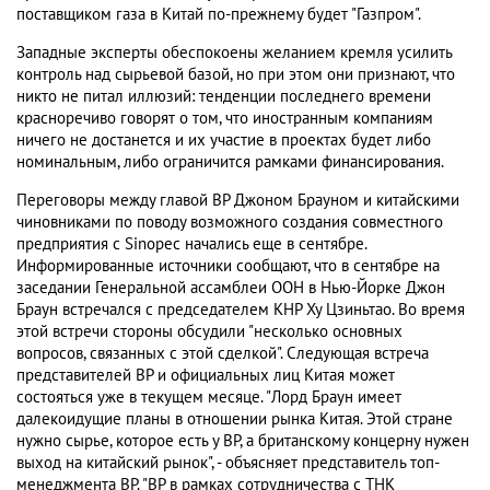
поставщиком газа в Китай по-прежнему будет "Газпром".
Западные эксперты обеспокоены желанием кремля усилить
контроль над сырьевой базой, но при этом они признают, что
никто не питал иллюзий: тенденции последнего времени
красноречиво говорят о том, что иностранным компаниям
ничего не достанется и их участие в проектах будет либо
номинальным, либо ограничится рамками финансирования.
Переговоры между главой BP Джоном Брауном и китайскими
чиновниками по поводу возможного создания совместного
предприятия с Sinopec начались еще в сентябре.
Информированные источники сообщают, что в сентябре на
заседании Генеральной ассамблеи ООН в Нью-Йорке Джон
Браун встречался с председателем КНР Ху Цзиньтао. Во время
этой встречи стороны обсудили "несколько основных
вопросов, связанных с этой сделкой". Следующая встреча
представителей BP и официальных лиц Китая может
состояться уже в текущем месяце. "Лорд Браун имеет
далекоидущие планы в отношении рынка Китая. Этой стране
нужно сырье, которое есть у BP, а британскому концерну нужен
выход на китайский рынок", - объясняет представитель топ-
менеджмента BP. "BP в рамках сотрудничества с ТНК