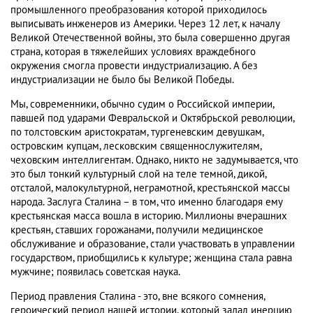
промышленного преобразования которой приходилось
выписывать инженеров из Америки. Через 12 лет, к началу
Великой Отечественной войны, это была совершенно другая
страна, которая в тяжелейших условиях враждебного
окружения смогла провести индустриализацию. А без
индустриализации не было бы Великой Победы.
Мы, современники, обычно судим о Российской империи,
павшей под ударами Февральской и Октябрьской революции,
по толстовским аристократам, тургеневским девушкам,
островским купцам, лесковским священнослужителям,
чеховским интеллигентам. Однако, никто не задумывается, что
это был тонкий культурный слой на теле темной, дикой,
отсталой, малокультурной, неграмотной, крестьянской массы
народа. Заслуга Сталина – в том, что именно благодаря ему
крестьянская масса вошла в историю. Миллионы вчерашних
крестьян, ставших горожанами, получили медицинское
обслуживание и образование, стали участвовать в управлении
государством, приобщились к культуре; женщина стала равна
мужчине; появилась советская наука.
Период правления Сталина - это, вне всякого сомнения,
героический период нашей истории, который задал инерцию