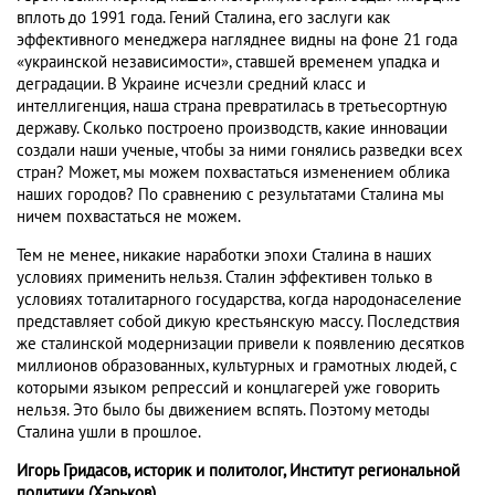
вплоть до 1991 года. Гений Сталина, его заслуги как
эффективного менеджера нагляднее видны на фоне 21 года
«украинской независимости», ставшей временем упадка и
деградации. В Украине исчезли средний класс и
интеллигенция, наша страна превратилась в третьесортную
державу. Сколько построено производств, какие инновации
создали наши ученые, чтобы за ними гонялись разведки всех
стран? Может, мы можем похвастаться изменением облика
наших городов? По сравнению с результатами Сталина мы
ничем похвастаться не можем.
Тем не менее, никакие наработки эпохи Сталина в наших
условиях применить нельзя. Сталин эффективен только в
условиях тоталитарного государства, когда народонаселение
представляет собой дикую крестьянскую массу. Последствия
же сталинской модернизации привели к появлению десятков
миллионов образованных, культурных и грамотных людей, с
которыми языком репрессий и концлагерей уже говорить
нельзя. Это было бы движением вспять. Поэтому методы
Сталина ушли в прошлое.
Игорь Гридасов, историк и политолог, Институт региональной
политики (Харьков)