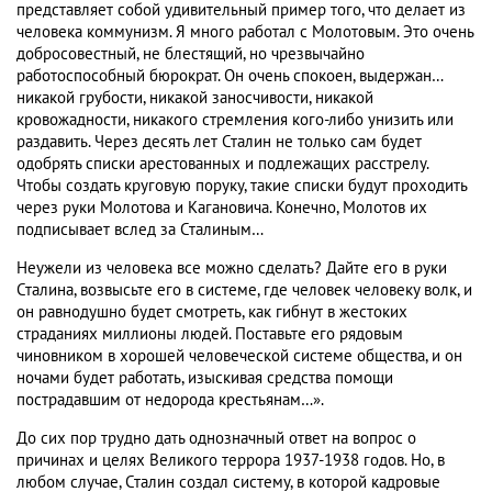
представляет собой удивительный пример того, что делает из
человека коммунизм. Я много работал с Молотовым. Это очень
добросовестный, не блестящий, но чрезвычайно
работоспособный бюрократ. Он очень спокоен, выдержан…
никакой грубости, никакой заносчивости, никакой
кровожадности, никакого стремления кого-либо унизить или
раздавить. Через десять лет Сталин не только сам будет
одобрять списки арестованных и подлежащих расстрелу.
Чтобы создать круговую поруку, такие списки будут проходить
через руки Молотова и Кагановича. Конечно, Молотов их
подписывает вслед за Сталиным…
Неужели из человека все можно сделать? Дайте его в руки
Сталина, возвысьте его в системе, где человек человеку волк, и
он равнодушно будет смотреть, как гибнут в жестоких
страданиях миллионы людей. Поставьте его рядовым
чиновником в хорошей человеческой системе общества, и он
ночами будет работать, изыскивая средства помощи
пострадавшим от недорода крестьянам…».
До сих пор трудно дать однозначный ответ на вопрос о
причинах и целях Великого террора 1937-1938 годов. Но, в
любом случае, Сталин создал систему, в которой кадровые