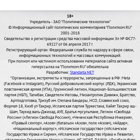
18+
Учредитель - ЗАО "Политические технологии"
© Информационный сайт политических комментариев "Политком.RU"
2001-2018
Свидетельство о регистрации средства массовой информации Эл № ФС77-
69227 от 06 апреля 2017 г.
Регистрирующий орган: Федеральная служба по надзору в сфере связи,
информационных технологий и массовых коммуникаций.
При полном или частичном использовании материалов сайта активная
гиперссылка на "Политком.RU" обязательна
Разработчик:
Standarta.NET
*Организации, экстремисты и террористы, запрещенные в РФ: Meta
(Facebook и Instagram), Русский добровольческий корпус (РДК), Украинская
повстанческая армия (УПА), Грузинский легион, Национал-Большевистская
партия (НБП), Талибан, Свидетели Иеговы, Мизантропик Дивижн, Братство,
Артподготовка, Тризуб им. Степана Бандеры, НСО, Славянский союз,
Формат-18, Хизб ут-Тахрир, Исламская партия Туркестана, Хайят Тахрир аш-
Шам, Таухид валь-Джихад, АУЕ, Братья мусульмане, Легион «Свобода
России» («Легион Свобода России»), «Чеченская Республика Ичкерия»,
«Правый сектор», «Азов» (батальон «Азов», полк «Азов»), «Айдар»,
«Национальный корпус», «Исламское государство» («Исламское
Государство Ирака и Сирии», «Исламское Государство Ирака и Леванта»,