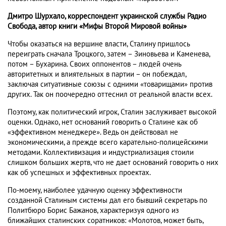
Дмитро Шурхало, корреспондент украинской службы Радио
Свобода, автор книги «Мифы Второй Мировой войны»
Чтобы оказаться на вершине власти, Сталину пришлось
переиграть сначала Троцкого, затем – Зиновьева и Каменева,
потом – Бухарина. Своих оппонентов – людей очень
авторитетных и влиятельных в партии – он побеждал,
заключая ситуативные союзы с одними «товарищами» против
других. Так он поочередно оттеснил от реальной власти всех.
Поэтому, как политический игрок, Сталин заслуживает высокой
оценки. Однако, нет оснований говорить о Сталине как об
«эффективном менеджере». Ведь он действовал не
экономическими, а прежде всего карательно-полицейскими
методами. Коллективизация и индустриализация стоили
слишком больших жертв, что не дает оснований говорить о них
как об успешных и эффективных проектах.
По-моему, наиболее удачную оценку эффективности
созданной Сталиным системы дал его бывший секретарь по
Политбюро Борис Бажанов, характеризуя одного из
ближайших сталинских соратников: «Молотов, может быть,