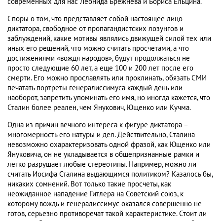
современных для нас Леонида Брежнева и Бориса Ельцина.
Споры о том, что представляет собой настоящее лицо
диктатора, свободное от пропагандистских лозунгов и
заблуждений, какие мотивы являлись движущей силой тех или
иных его решений, что можно считать просчетами, а что
достижениями «вождя народов», будут продолжаться не
просто следующие 60 лет, а еще 100 и 200 лет после его
смерти. Его можно прославлять или проклинать, обязать СМИ
печатать портреты генералиссимуса каждый день или
наоборот, запретить упоминать его имя, но иногда кажется, что
Сталин более реален, чем Янукович, Ющенко или Кучма.
Одна из причин вечного интереса к фигуре диктатора –
многомерность его натуры и дел. Действительно, Сталина
невозможно охарактеризовать одной фразой, как Ющенко или
Януковича, он не укладывается в общепризнанные рамки и
легко разрушает любые стереотипы. Например, можно ли
считать Иосифа Сталина выдающимся политиком? Казалось бы,
никаких сомнений. Вот только такие просчеты, как
неожиданное нападение Гитлера на Советский союз, к
которому вождь и генералиссимус оказался совершенно не
готов, серьезно противоречат такой характеристике. Стоит ли