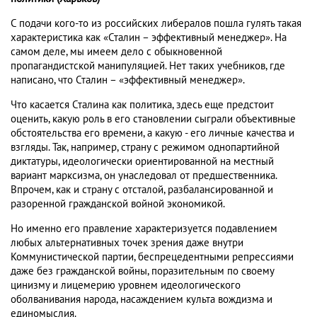
С подачи кого-то из российских либералов пошла гулять такая
характеристика как «Сталин – эффективный менеджер». На
самом деле, мы имеем дело с обыкновенной
пропагандистской манипуляцией. Нет таких учебников, где
написано, что Сталин – «эффективный менеджер».
Что касается Сталина как политика, здесь еще предстоит
оценить, какую роль в его становлении сыграли объективные
обстоятельства его времени, а какую - его личные качества и
взгляды. Так, например, страну с режимом однопартийной
диктатуры, идеологически ориентированной на местный
вариант марксизма, он унаследовал от предшественника.
Впрочем, как и страну с отсталой, разбалансированной и
разоренной гражданской войной экономикой.
Но именно его правление характеризуется подавлением
любых альтернативных точек зрения даже внутри
Коммунистической партии, беспрецедентными репрессиями
даже без гражданской войны, поразительным по своему
цинизму и лицемерию уровнем идеологического
оболванивания народа, насаждением культа вождизма и
единомыслия.