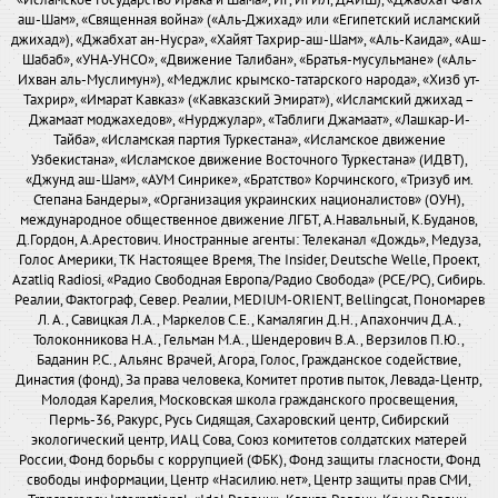
«Исламское Государство Ирака и Шама», ИГ, ИГИЛ, ДАИШ), «Джабхат Фатх
аш-Шам», «Священная война» («Аль-Джихад» или «Египетский исламский
джихад»), «Джабхат ан-Нусра», «Хайят Тахрир-аш-Шам», «Аль-Каида», «Аш-
Шабаб», «УНА-УНСО», «Движение Талибан», «Братья-мусульмане» («Аль-
Ихван аль-Муслимун»), «Меджлис крымско-татарского народа», «Хизб ут-
Тахрир», «Имарат Кавказ» («Кавказский Эмират»), «Исламский джихад –
Джамаат моджахедов», «Нурджулар», «Таблиги Джамаат», «Лашкар-И-
Тайба», «Исламская партия Туркестана», «Исламское движение
Узбекистана», «Исламское движение Восточного Туркестана» (ИДВТ),
«Джунд аш-Шам», «АУМ Синрике», «Братство» Корчинского, «Тризуб им.
Степана Бандеры», «Организация украинских националистов» (ОУН),
международное общественное движение ЛГБТ, А.Навальный, К.Буданов,
Д.Гордон, А.Арестович. Иностранные агенты: Телеканал «Дождь», Медуза,
Голос Америки, ТК Настоящее Время, The Insider, Deutsche Welle, Проект,
Azatliq Radiosi, «Радио Свободная Европа/Радио Свобода» (PCE/PC), Сибирь.
Реалии, Фактограф, Север. Реалии, MEDIUM-ORIENT, Bellingcat, Пономарев
Л. А., Савицкая Л.А., Маркелов С.Е., Камалягин Д.Н., Апахончич Д.А.,
Толоконникова Н.А., Гельман М.А., Шендерович В.А., Верзилов П.Ю.,
Баданин Р.С., Альянс Врачей, Агора, Голос, Гражданское содействие,
Династия (фонд), За права человека, Комитет против пыток, Левада-Центр,
Молодая Карелия, Московская школа гражданского просвещения,
Пермь-36, Ракурс, Русь Сидящая, Сахаровский центр, Сибирский
экологический центр, ИАЦ Сова, Союз комитетов солдатских матерей
России, Фонд борьбы с коррупцией (ФБК), Фонд защиты гласности, Фонд
свободы информации, Центр «Насилию.нет», Центр защиты прав СМИ,