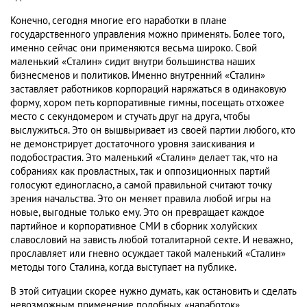
Конечно, сегодня многие его наработки в плане
государственного управления можно применять. Более того,
именно сейчас они применяются весьма широко. Свой
маленький «Сталин» сидит внутри большинства наших
бизнесменов и политиков. Именно внутренний «Сталин»
заставляет работников корпораций наряжаться в одинаковую
форму, хором петь корпоративные гимны, посещать отхожее
место с секундомером и стучать друг на друга, чтобы
выслужиться. Это он вышвыривает из своей партии любого, кто
не демонстрирует достаточного уровня заискивания и
подобострастия. Это маленький «Сталин» делает так, что на
собраниях как провластных, так и оппозиционных партий
голосуют единогласно, а самой правильной считают точку
зрения начальства. Это он меняет правила любой игры на
новые, выгодные только ему. Это он превращает каждое
партийное и корпоративное СМИ в сборник холуйских
славословий на зависть любой тоталитарной секте. И неважно,
прославляет или гневно осуждает такой маленький «Сталин»
методы того Сталина, когда выступает на публике.
В этой ситуации скорее нужно думать, как остановить и сделать
невозможным применение подобных «наработок».