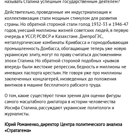
называть Сталина успешным государственным деятелем?
Действительно, проведенные им индустриализация и
коллективизация стали мощным стимулом для развития
страны. Но обратной стороной стали голод 1932-33 и 1946-47
годов, унесший миллионы жизней советских людей, в первую
очередь в УССР, РСФСР и Казахстане. ДнепроГЭС,
металлургические комбинаты Кривбасса и горнодобывающая
промышленность Донбасса, обогащающие теперь уже новую
украинскую элиту, могут по праву считаться достижениями
эпохи Сталина. Но обратной стороной подобных «рывков
вперед» были жестокие репрессии, бедность и миллионы не
имевших паспорта крестьян. Не говоря уже про миллионы
заключенных концлагерей, низведенных до положения
винтиков в машине бесплатного рабского труда.
О том, какие существуют точки зрения для оценки фигуры
самого масштабного диктатора в истории человечества
Иосифа Сталина, рассуждают украинские политологи и
журналисты.
Юрий Романенко, директор Центра политического анализа
«Стратагема»