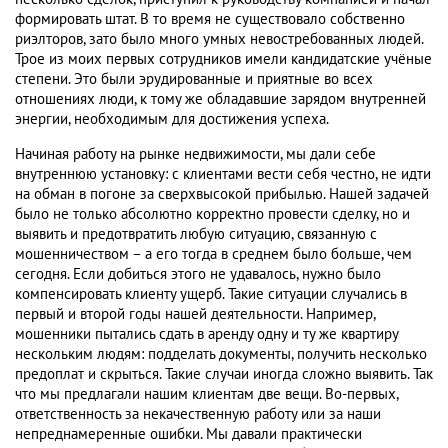
формировать штат. В то время не существовало собственно
риэлторов, зато было много умных невостребованных людей.
Трое из моих первых сотрудников имели кандидатские учёные
степени. Это были эрудированные и приятные во всех
отношениях люди, к тому же обладавшие зарядом внутренней
энергии, необходимым для достижения успеха.
Начиная работу на рынке недвижимости, мы дали себе
внутреннюю установку: с клиентами вести себя честно, не идти
на обман в погоне за сверхвысокой прибылью. Нашей задачей
было не только абсолютно корректно провести сделку, но и
выявить и предотвратить любую ситуацию, связанную с
мошенничеством – а его тогда в среднем было больше, чем
сегодня. Если добиться этого не удавалось, нужно было
компенсировать клиенту ущерб. Такие ситуации случались в
первый и второй годы нашей деятельности. Например,
мошенники пытались сдать в аренду одну и ту же квартиру
нескольким людям: подделать документы, получить несколько
предоплат и скрыться. Такие случаи иногда сложно выявить. Так
что мы предлагали нашим клиентам две вещи. Во-первых,
ответственность за некачественную работу или за наши
непреднамеренные ошибки. Мы давали практически