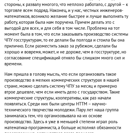
стороны, к развалу многого, что неплохо работало, с другой – к
торговле всем подряд. Наконец, и у нас, честных инженеров-
математиков, возникло желание быстрее и лучше выполнять ту
работу, которая была нам поручена. Причем делать это с
выгодой для всех, и для себя в том числе. Проблема на тот
момент была в том, что если заказывать производство системы
ЧПУ госструктурам, то ее делали бы полгода и стоила бы она
прилично. Если разместить заказ за рубежом, сделали бы
хорошо и вовремя, может, и не дороже, чем в госструктуре, но
согласование спецификаций отняло бы слишком много сил и
времени.
Нам пришла в голову мысль, что если организовать такое
производство в мелких коммерческих структурах в нашей
стране, можно сделать систему ЧПУ за месяц и примерно
втрое дешевле, чем если иметь дело с государством. Такие
коммерческие структуры, кооперативы, как раз начали
появляться. Среди них были центры НТТМ – научно-
технического творчества молодежи. Пару лет наша группа
занималась тем, что организовывала на их основе
производство. Здесь я уже в меньшей степени играл роль
математика-программиста, а больше исполнял обязанности