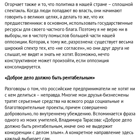
Огорчает также и то, что политика в нашей стране – сплошной
спектакль. Когда люди попадают во власть, они начинают
говорить о великих целях, а делать то же, что их
предшественники: в основном, использовать государственные
ресурсы для своего частного блага. Поэтому я не верю ни в
выборы, ни в чистоту помыслов большей части нашей
оппозиции. Которая, к тому же, разрознена: существует весьма
широкий спектр тех, кто «не согласен», но они друг друга не
слышат, не видят и знать не хотят. Возможно, нечто
конструктивное может произойти, если оппозиция
консолидируется.
«Доброе дело должно быть рентабельным»
Разговоры о том, что российские предприниматели не хотят ни
с кем делиться – неправда. Многие мои друзья-бизнесмены
тратят серьезные средства на всякого рода социальные и
благотворительные проекты, причем совершенно
добровольно, по внутреннему убеждению. Вспоминается фраза
одного из моих учителей, Владимира Тарасова: «Доброе дело
должно быть рентабельным, иначе оно не выдержит
конкуренции с делом злым». А конкретное направление здесь
каждый выбирает сам.