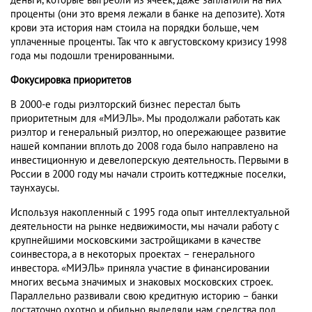
деньги, которые выгребли из ячеек, даже заплатили на них
проценты (они это время лежали в банке на депозите). Хотя
крови эта история нам стоила на порядки больше, чем
уплаченные проценты. Так что к августовскому кризису 1998
года мы подошли тренированными.
Фокусировка приоритетов
В 2000-е годы риэлторский бизнес перестал быть
приоритетным для «МИЭЛЬ». Мы продолжали работать как
риэлтор и генеральный риэлтор, но опережающее развитие
нашей компании вплоть до 2008 года было направлено на
инвестиционную и девелоперскую деятельность. Первыми в
России в 2000 году мы начали строить коттеджные поселки,
таунхаусы.
Используя накопленный с 1995 года опыт интеллектуальной
деятельности на рынке недвижимости, мы начали работу с
крупнейшими московскими застройщиками в качестве
соинвестора, а в некоторых проектах – генерального
инвестора. «МИЭЛЬ» приняла участие в финансировании
многих весьма значимых и знаковых московских строек.
Параллельно развивали свою кредитную историю – банки
достаточно охотно и обильно выделяли нам средства под