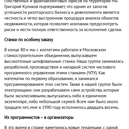
собственных и франчайзинговых офисов на территории РФ.
Григорий Куликов подчеркивает, что одним из залогов
успешности риэлторского бизнеса и девелопмента является
честность и четко выстроенная процедура анализа объектов
недвижимости, которая позволяет компании предусмотреть
риски и нести полную ответственность за исполнение сделки.
Станки по особому заказу
В конце 80-х мы с коллегами работали в Московском
станкостроительном объединении, выпускавшем
высокоточные шлифовальные станки. Наша группа занималась
разработкой, производством и наладкой систем числового
программного управления этими станками (ЧПУ). Как
математик по первому образованию, я занимался
программированием этих систем. Также в нашей группе были
электронщики: они разрабатывали сами устройства, которые
были эксклюзивными, выпускались либо в единичном
экземпляре, либо небольшой серией. Всем нам было около
тридцати лет, мне в 1990 году исполнилось двадцать восемь.
Из программистов – в организаторы
В это время в стране наметились новые тенденции: с одной