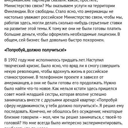
американские партнеры сказали: какое, простите,
Министерство связи? Мы оказываем услуги на территории
Финляндии. Все свободны. Стало ясно, что американцы не
настолько уважают российское Министерство связи, чтобы мы,
работая здесь, могли делать сколько-нибудь серьезные ставки
на развитие этой темы. К тому же они не были готовы платить
большие деньги, чтобы оформлять необходимые лицензии. В
общем, сей бизнес был довольно быстро похоронен.
«Попробуй, должно получиться!»
В 1992 году мне исполнилось тридцать лет. Наступил
творческий кризис. Было ясно, что вряд ли я смогу совершить
некую революцию, чтобы вдохнуть жизнь в российское
станкостроение. В телефонном проекте я зависел от
американцев, а они не были готовы его продолжать. Нужно
было найти что-то новое. Как нельзя кстати здесь пришелся
совет моей младшей сестры, которая вполне успешно
занималась вместе с друзьями арендой квартир: «Попробуй
сферу недвижимости, у тебя должно получиться!». Я решил ему
последовать. Конечно, не обошлось без осуждения; некоторые
близкие говорили – мол, чем ты решил заниматься, с твоей-то
головой? Но мне всегда было интересно экспериментировать,