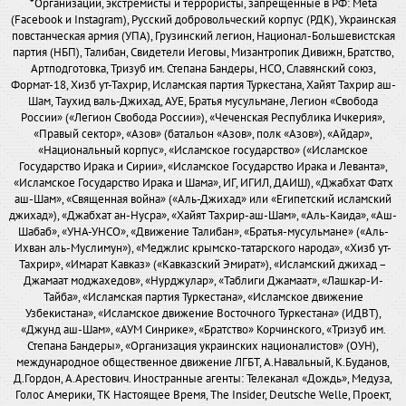
*Организации, экстремисты и террористы, запрещенные в РФ: Meta
(Facebook и Instagram), Русский добровольческий корпус (РДК), Украинская
повстанческая армия (УПА), Грузинский легион, Национал-Большевистская
партия (НБП), Талибан, Свидетели Иеговы, Мизантропик Дивижн, Братство,
Артподготовка, Тризуб им. Степана Бандеры, НСО, Славянский союз,
Формат-18, Хизб ут-Тахрир, Исламская партия Туркестана, Хайят Тахрир аш-
Шам, Таухид валь-Джихад, АУЕ, Братья мусульмане, Легион «Свобода
России» («Легион Свобода России»), «Чеченская Республика Ичкерия»,
«Правый сектор», «Азов» (батальон «Азов», полк «Азов»), «Айдар»,
«Национальный корпус», «Исламское государство» («Исламское
Государство Ирака и Сирии», «Исламское Государство Ирака и Леванта»,
«Исламское Государство Ирака и Шама», ИГ, ИГИЛ, ДАИШ), «Джабхат Фатх
аш-Шам», «Священная война» («Аль-Джихад» или «Египетский исламский
джихад»), «Джабхат ан-Нусра», «Хайят Тахрир-аш-Шам», «Аль-Каида», «Аш-
Шабаб», «УНА-УНСО», «Движение Талибан», «Братья-мусульмане» («Аль-
Ихван аль-Муслимун»), «Меджлис крымско-татарского народа», «Хизб ут-
Тахрир», «Имарат Кавказ» («Кавказский Эмират»), «Исламский джихад –
Джамаат моджахедов», «Нурджулар», «Таблиги Джамаат», «Лашкар-И-
Тайба», «Исламская партия Туркестана», «Исламское движение
Узбекистана», «Исламское движение Восточного Туркестана» (ИДВТ),
«Джунд аш-Шам», «АУМ Синрике», «Братство» Корчинского, «Тризуб им.
Степана Бандеры», «Организация украинских националистов» (ОУН),
международное общественное движение ЛГБТ, А.Навальный, К.Буданов,
Д.Гордон, А.Арестович. Иностранные агенты: Телеканал «Дождь», Медуза,
Голос Америки, ТК Настоящее Время, The Insider, Deutsche Welle, Проект,