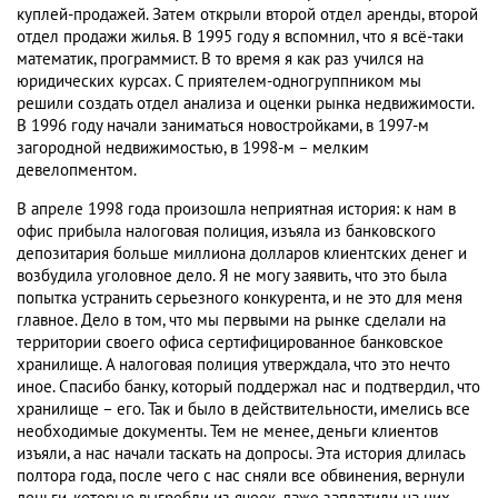
куплей-продажей. Затем открыли второй отдел аренды, второй
отдел продажи жилья. В 1995 году я вспомнил, что я всё-таки
математик, программист. В то время я как раз учился на
юридических курсах. С приятелем-одногруппником мы
решили создать отдел анализа и оценки рынка недвижимости.
В 1996 году начали заниматься новостройками, в 1997-м
загородной недвижимостью, в 1998-м – мелким
девелопментом.
В апреле 1998 года произошла неприятная история: к нам в
офис прибыла налоговая полиция, изъяла из банковского
депозитария больше миллиона долларов клиентских денег и
возбудила уголовное дело. Я не могу заявить, что это была
попытка устранить серьезного конкурента, и не это для меня
главное. Дело в том, что мы первыми на рынке сделали на
территории своего офиса сертифицированное банковское
хранилище. А налоговая полиция утверждала, что это нечто
иное. Спасибо банку, который поддержал нас и подтвердил, что
хранилище – его. Так и было в действительности, имелись все
необходимые документы. Тем не менее, деньги клиентов
изъяли, а нас начали таскать на допросы. Эта история длилась
полтора года, после чего с нас сняли все обвинения, вернули