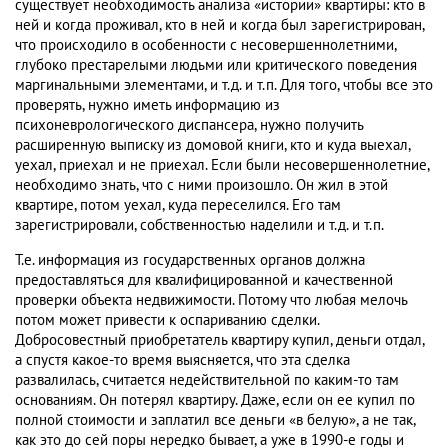
существует необходимость анализа «истории» квартиры: кто в
ней и когда проживал, кто в ней и когда был зарегистрирован,
что происходило в особенности с несовершеннолетними,
глубоко престарелыми людьми или критического поведения
маргинальными элементами, и т.д. и т.п. Для того, чтобы все это
проверять, нужно иметь информацию из
психоневрологического диспансера, нужно получить
расширенную выписку из домовой книги, кто и куда выехал,
уехал, приехал и не приехал. Если были несовершеннолетние,
необходимо знать, что с ними произошло. Он жил в этой
квартире, потом уехал, куда переселился. Его там
зарегистрировали, собственностью наделили и т.д. и т.п.
Т.е. информация из государственных органов должна
предоставляться для квалифицированной и качественной
проверки объекта недвижимости. Потому что любая мелочь
потом может привести к оспариванию сделки.
Добросовестный приобретатель квартиру купил, деньги отдал,
а спустя какое-то время выясняется, что эта сделка
развалилась, считается недействительной по каким-то там
основаниям. Он потерял квартиру. Даже, если он ее купил по
полной стоимости и заплатил все деньги «в белую», а не так,
как это до сей поры нередко бывает, а уже в 1990-е годы и