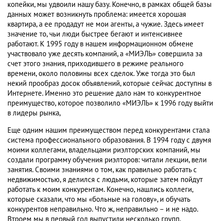
копейки, мы удвоили нашу базу. Конечно, в рамках общей базы
данных может возникнуть проблема: имеется хорошая
квартира, а ее продадут не мои агенты, а чужие. Здесь имеет
значение то, чьи люди быстрее бегают и интенсивнее
работают. К 1995 году в нашем информационном обмене
участвовало уже десять компаний, а «МИЭЛЬ» совершила за
счет этого знания, приходившего в режиме реального
времени, около половины всех сделок. Уже тогда это был
некий прообраз досок объявлений, которые сейчас доступны в
Интернете. Именно это решение дало нам то конкурентное
преимущество, которое позволило «МИЭЛЬ» к 1996 году выйти
в лидеры рынка,
Еще одним нашим преимуществом перед конкурентами стала
система профессионального образования. В 1994 году с двумя
моими коллегами, владельцами риэлторских компаний, мы
создали программу обучения риэлторов: читали лекции, вели
занятия. Своими знаниями о том, как правильно работать с
недвижимостью, я делился с людьми, которые затем пойдут
работать к моим конкурентам. Конечно, нашлись коллеги,
которые сказали, что мы «больные на голову», и обучать
конкурентов неправильно. Что ж, неправильно – и не надо.
Втроем мы в первый год выпустили несколько групп,