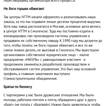
переговорщика, организатора всего процесса.
Не боги горшки обжигают
Так центры НТТМ начали оформлять и реализовывать наши
заказы, за что мы отдавали энные десятки процентов выручки.
Хотя наш завод располагался в Москве, основные дела велись
в центре НТТМ в Смоленске. Туда мы постоянно ездили в
командировки, там производили системы управления и
продавали их собственному заводу. К 1990 году мы дозрели до
того, чтобы понять: не боги горшки обжигают, и все то же
самое можно делать, не выезжая в Смоленск. Мы вшестером
организовали собственное юридическое лицо – малое
предприятие «МИЭЛЬ» с равнодолевым участием - и
продолжили заниматься разработкой, производством и
обслуживанием систем управления. Это был наш основной
профиль, а главным заказчиком выступало
Станкостроительное объединение.
Братья по бизнесу
С партнерами у нас были дружеские отношения. Мы были
молоды, работали плечом к плечу, обращались друг к другу
«брат» (не путать с «братвой»). Нужно было шевелиться, чтобы