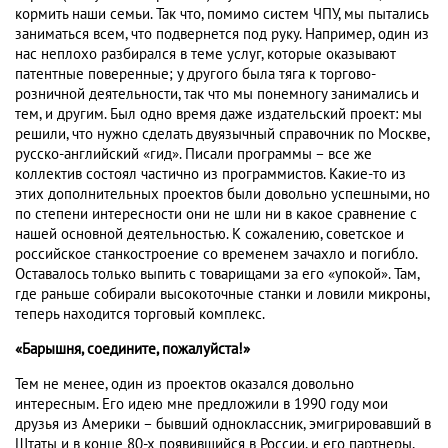
кормить наши семьи. Так что, помимо систем ЧПУ, мы пытались
заниматься всем, что подвернется под руку. Например, один из
нас неплохо разбирался в теме услуг, которые оказывают
патентные поверенные; у другого была тяга к торгово-
розничной деятельности, так что мы понемногу занимались и
тем, и другим. Был одно время даже издательский проект: мы
решили, что нужно сделать двуязычный справочник по Москве,
русско-английский «гид». Писали программы – все же
коллектив состоял частично из программистов. Какие-то из
этих дополнительных проектов были довольно успешными, но
по степени интересности они не шли ни в какое сравнение с
нашей основной деятельностью. К сожалению, советское и
российское станкостроение со временем зачахло и погибло.
Оставалось только выпить с товарищами за его «упокой». Там,
где раньше собирали высокоточные станки и ловили микроны,
теперь находится торговый комплекс.
«Барышня, соедините, пожалуйста!»
Тем не менее, один из проектов оказался довольно
интересным. Его идею мне предложили в 1990 году мои
друзья из Америки – бывший одноклассник, эмигрировавший в
Штаты и в конце 80-х появившийся в России, и его партнеры,