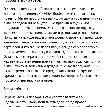
пробовать что-то новое.
О своем решении я сообщил партнерам – соучредителям
малого предприятия «МИЭЛЬ». Вообще, мне с ними очень
повезло. Мы не просто называли друг друга «братьями» - у нас
были определенные внутренние правила. Каждый мог
предлагать любые проекты, мы не ограничивали друг друга в
творческом поиске, подхватывали и развивали разные идеи.
Но когда на исходе нашего телефонного проекта я предложил
заниматься недвижимостью, меня поддержал только один из
партнеров. А буквально через пару месяцев ему предложили
оплачиваемую стажировку в Италии, где он и живет до сих пор.
Остальные четверо партнеров через год сказали, что
недвижимость им неинтересна, и мы честно поделили то, что
было нажито интенсивным трудом. Мне досталась «МИЭЛЬ» –
в свое время это название предложил именно я. Другие
юридические лица перешли к моим партнерам. Расставание
прошло очень вежливо и мирно.
Вести себя честно
Первые месяца полтора я сам работал агентом по
недвижимости, чтобы понять суть дела. Когда провел
несколько сделок, приступил к руководству компанией и начал