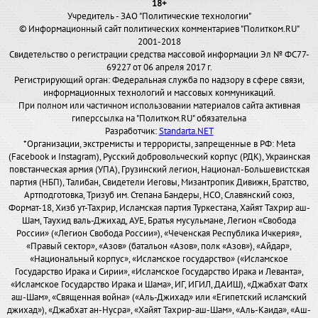
18+
Учредитель - ЗАО "Политические технологии"
© Информационный сайт политических комментариев "Политком.RU"
2001-2018
Свидетельство о регистрации средства массовой информации Эл № ФС77-
69227 от 06 апреля 2017 г.
Регистрирующий орган: Федеральная служба по надзору в сфере связи,
информационных технологий и массовых коммуникаций.
При полном или частичном использовании материалов сайта активная
гиперссылка на "Политком.RU" обязательна
Разработчик:
Standarta.NET
*Организации, экстремисты и террористы, запрещенные в РФ: Meta
(Facebook и Instagram), Русский добровольческий корпус (РДК), Украинская
повстанческая армия (УПА), Грузинский легион, Национал-Большевистская
партия (НБП), Талибан, Свидетели Иеговы, Мизантропик Дивижн, Братство,
Артподготовка, Тризуб им. Степана Бандеры, НСО, Славянский союз,
Формат-18, Хизб ут-Тахрир, Исламская партия Туркестана, Хайят Тахрир аш-
Шам, Таухид валь-Джихад, АУЕ, Братья мусульмане, Легион «Свобода
России» («Легион Свобода России»), «Чеченская Республика Ичкерия»,
«Правый сектор», «Азов» (батальон «Азов», полк «Азов»), «Айдар»,
«Национальный корпус», «Исламское государство» («Исламское
Государство Ирака и Сирии», «Исламское Государство Ирака и Леванта»,
«Исламское Государство Ирака и Шама», ИГ, ИГИЛ, ДАИШ), «Джабхат Фатх
аш-Шам», «Священная война» («Аль-Джихад» или «Египетский исламский
джихад»), «Джабхат ан-Нусра», «Хайят Тахрир-аш-Шам», «Аль-Каида», «Аш-