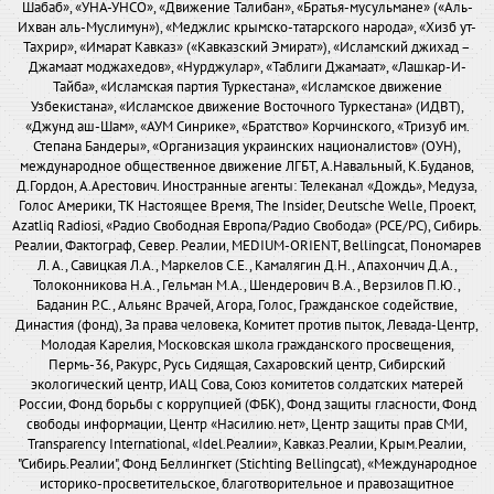
Шабаб», «УНА-УНСО», «Движение Талибан», «Братья-мусульмане» («Аль-
Ихван аль-Муслимун»), «Меджлис крымско-татарского народа», «Хизб ут-
Тахрир», «Имарат Кавказ» («Кавказский Эмират»), «Исламский джихад –
Джамаат моджахедов», «Нурджулар», «Таблиги Джамаат», «Лашкар-И-
Тайба», «Исламская партия Туркестана», «Исламское движение
Узбекистана», «Исламское движение Восточного Туркестана» (ИДВТ),
«Джунд аш-Шам», «АУМ Синрике», «Братство» Корчинского, «Тризуб им.
Степана Бандеры», «Организация украинских националистов» (ОУН),
международное общественное движение ЛГБТ, А.Навальный, К.Буданов,
Д.Гордон, А.Арестович. Иностранные агенты: Телеканал «Дождь», Медуза,
Голос Америки, ТК Настоящее Время, The Insider, Deutsche Welle, Проект,
Azatliq Radiosi, «Радио Свободная Европа/Радио Свобода» (PCE/PC), Сибирь.
Реалии, Фактограф, Север. Реалии, MEDIUM-ORIENT, Bellingcat, Пономарев
Л. А., Савицкая Л.А., Маркелов С.Е., Камалягин Д.Н., Апахончич Д.А.,
Толоконникова Н.А., Гельман М.А., Шендерович В.А., Верзилов П.Ю.,
Баданин Р.С., Альянс Врачей, Агора, Голос, Гражданское содействие,
Династия (фонд), За права человека, Комитет против пыток, Левада-Центр,
Молодая Карелия, Московская школа гражданского просвещения,
Пермь-36, Ракурс, Русь Сидящая, Сахаровский центр, Сибирский
экологический центр, ИАЦ Сова, Союз комитетов солдатских матерей
России, Фонд борьбы с коррупцией (ФБК), Фонд защиты гласности, Фонд
свободы информации, Центр «Насилию.нет», Центр защиты прав СМИ,
Transparency International, «Idel.Реалии», Кавказ.Реалии, Крым.Реалии,
"Сибирь.Реалии", Фонд Беллингкет (Stichting Bellingcat), «Международное
историко-просветительское, благотворительное и правозащитное