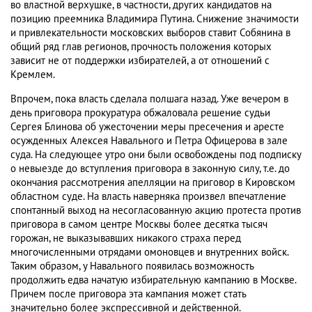
во властной верхушке, в частности, других кандидатов на
позицию преемника Владимира Путина. Снижение значимости
и привлекательности московских выборов ставит Собянина в
общий ряд глав регионов, прочность положения которых
зависит не от поддержки избирателей, а от отношений с
Кремлем.
Впрочем, пока власть сделала полшага назад. Уже вечером в
день приговора прокуратура обжаловала решение судьи
Сергея Блинова об ужесточении меры пресечения и аресте
осужденных Алексея Навального и Петра Офицерова в зале
суда. На следующее утро они были освобождены под подписку
о невыезде до вступления приговора в законную силу, т.е. до
окончания рассмотрения апелляции на приговор в Кировском
областном суде. На власть наверняка произвел впечатление
спонтанный выход на несогласованную акцию протеста против
приговора в самом центре Москвы более десятка тысяч
горожан, не выказывавших никакого страха перед
многочисленными отрядами омоновцев и внутренних войск.
Таким образом, у Навального появилась возможность
продолжить едва начатую избирательную кампанию в Москве.
Причем после приговора эта кампания может стать
значительно более экспрессивной и действенной.