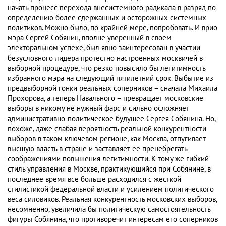
начать процесс перехода внесистемного радикала в разряд по
определению более сдержанных и осторожных системных
политиков. Можно было, по крайней мере, попробовать. И врио
мэра Сергей Собянин, вполне уверенный в своем
электоральном успехе, был явно заинтересован в участии
безусловного лидера протестно настроенных москвичей в
выборной процедуре, что резко повысило бы легитимность
избранного мэра на следующий пятилетний срок. Выбытие из
предвыборной гонки реальных соперников – сначала Михаила
Прохорова, а теперь Навального – превращает московские
выборы в никому не нужный фарс и сильно осложняет
административно-политическое будущее Сергея Собянина. Но,
похоже, даже слабая вероятность реальной конкурентности
выборов в таком ключевом регионе, как Москва, отпугивает
высшую власть в стране и заставляет ее пренебрегать
соображениями повышения легитимности. К тому же гибкий
стиль управления в Москве, практикующийся при Собянине, в
последнее время все больше расходился с жесткой
стилистикой федеральной власти и усилением политического
веса силовиков. Реальная конкурентность московских выборов,
несомненно, увеличила бы политическую самостоятельность
фигуры Собянина, что противоречит интересам его соперников