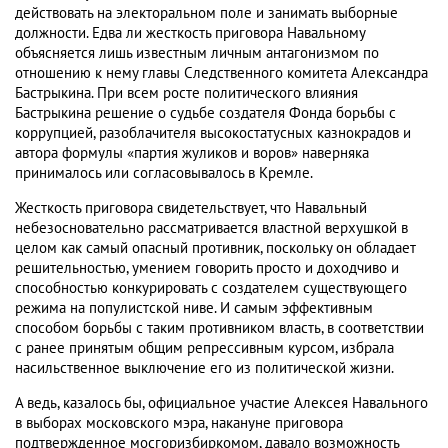
действовать на электоральном поле и занимать выборные
должности. Едва ли жесткость приговора Навальному
объясняется лишь известным личным антагонизмом по
отношению к нему главы Следственного комитета Александра
Бастрыкина. При всем росте политического влияния
Бастрыкина решение о судьбе создателя Фонда борьбы с
коррупцией, разоблачителя высокостатусных казнокрадов и
автора формулы «партия жуликов и воров» наверняка
принималось или согласовывалось в Кремле.
Жесткость приговора свидетельствует, что Навальный
небезосновательно рассматривается властной верхушкой в
целом как самый опасный противник, поскольку он обладает
решительностью, умением говорить просто и доходчиво и
способностью конкурировать с создателем существующего
режима на популистской ниве. И самым эффективным
способом борьбы с таким противником власть, в соответствии
с ранее принятым общим репрессивным курсом, избрала
насильственное выключение его из политической жизни.
А ведь, казалось бы, официальное участие Алексея Навального
в выборах московского мэра, накануне приговора
подтвержденное мосгоризбиркомом, давало возможность