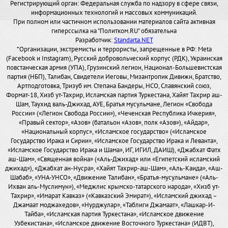
Регистрирующий орган: Федеральная служба по надзору в сфере связи,
информационных технологий и массовых коммуникаций.
При полном или частичном использовании материалов сайта активная
гиперссылка на "Политком.RU" обязательна
Разработчик:
Standarta.NET
*Организации, экстремисты и террористы, запрещенные в РФ: Meta
(Facebook и Instagram), Русский добровольческий корпус (РДК), Украинская
повстанческая армия (УПА), Грузинский легион, Национал-Большевистская
партия (НБП), Талибан, Свидетели Иеговы, Мизантропик Дивижн, Братство,
Артподготовка, Тризуб им. Степана Бандеры, НСО, Славянский союз,
Формат-18, Хизб ут-Тахрир, Исламская партия Туркестана, Хайят Тахрир аш-
Шам, Таухид валь-Джихад, АУЕ, Братья мусульмане, Легион «Свобода
России» («Легион Свобода России»), «Чеченская Республика Ичкерия»,
«Правый сектор», «Азов» (батальон «Азов», полк «Азов»), «Айдар»,
«Национальный корпус», «Исламское государство» («Исламское
Государство Ирака и Сирии», «Исламское Государство Ирака и Леванта»,
«Исламское Государство Ирака и Шама», ИГ, ИГИЛ, ДАИШ), «Джабхат Фатх
аш-Шам», «Священная война» («Аль-Джихад» или «Египетский исламский
джихад»), «Джабхат ан-Нусра», «Хайят Тахрир-аш-Шам», «Аль-Каида», «Аш-
Шабаб», «УНА-УНСО», «Движение Талибан», «Братья-мусульмане» («Аль-
Ихван аль-Муслимун»), «Меджлис крымско-татарского народа», «Хизб ут-
Тахрир», «Имарат Кавказ» («Кавказский Эмират»), «Исламский джихад –
Джамаат моджахедов», «Нурджулар», «Таблиги Джамаат», «Лашкар-И-
Тайба», «Исламская партия Туркестана», «Исламское движение
Узбекистана», «Исламское движение Восточного Туркестана» (ИДВТ),