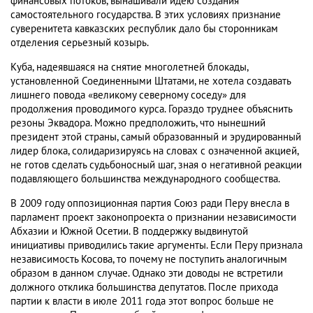
финансовых потоков, вынашивали идею создания
самостоятельного государства. В этих условиях признание
суверенитета кавказских республик дало бы сторонникам
отделения серьезный козырь.
Куба, надеявшаяся на снятие многолетней блокады,
установленной Соединенными Штатами, не хотела создавать
лишнего повода «великому северному соседу» для
продолжения проводимого курса. Гораздо труднее объяснить
резоны Эквадора. Можно предположить, что нынешний
президент этой страны, самый образованный и эрудированный
лидер блока, солидаризируясь на словах с означенной акцией,
не готов сделать судьбоносный шаг, зная о негативной реакции
подавляющего большинства международного сообщества.
В 2009 году оппозиционная партия Союз ради Перу внесла в
парламент проект законопроекта о признании независимости
Абхазии и Южной Осетии. В поддержку выдвинутой
инициативы приводились такие аргументы. Если Перу признала
независимость Косова, то почему не поступить аналогичным
образом в данном случае. Однако эти доводы не встретили
должного отклика большинства депутатов. После прихода
партии к власти в июле 2011 года этот вопрос больше не