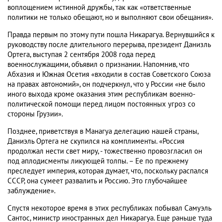
воплощением истинной дружбы, так как «ответственные
политики не только обещают, но и выполняют свои обещания».
Правда первым по этому пути пошла Никарагуа. Вернувшийся к
руководству после длительного перерыва, президент Данизль
Ортега, выступая 2 сентября 2008 года перед
военнослужащими, объявил о признании. Напомнив, что
Абхазия и Южная Осетия «входили в состав Советского Союза
на правах автономий», он подчеркнул, что у России «не было
иного выхода кроме оказания этим республикам военно-
политической помощи перед лицом постоянных угроз со
стороны Грузии».
Позднее, приветствуя в Манагуа делегацию нашей страны,
Даниэль Ортега не скупился на комплименты. «Россия
продолжал нести свет миру, - тожественно провозгласил он
под аплодисменты ликующей толпы. – Ее по прежнему
преследует империя, которая думает, что, поскольку распался
СССР, она сумеет развалить и Россию. Это глубочайшее
заблуждение».
Спустя некоторое время в этих республиках побывал Самуэль
Сантос, министр иностранных дел Никарагуа. Еще раньше туда