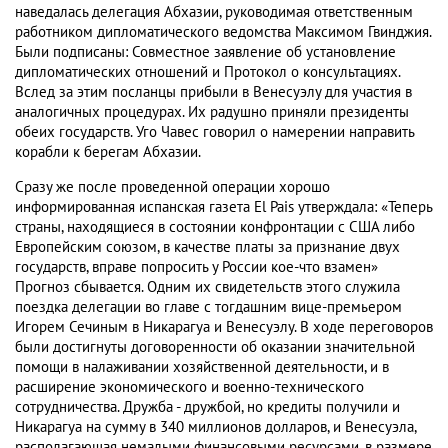
наведалась делегация Абхазии, руководимая ответственным
работником дипломатического ведомства Максимом Гвинджия.
Были подписаны: Совместное заявление об установление
дипломатических отношений и Протокол о консультациях.
Вслед за этим посланцы прибыли в Венесуэлу для участия в
аналогичных процедурах. Их радушно приняли президенты
обеих государств. Уго Чавес говорил о намерении направить
корабли к берегам Абхазии.
Сразу же после проведенной операции хорошо
информированная испанская газета El Pais утверждала: «Теперь
страны, находящиеся в состоянии конфронтации с США либо
Европейским союзом, в качестве платы за признание двух
государств, вправе попросить у России кое-что взамен»
Прогноз сбывается. Одним их свидетельств этого служила
поездка делегации во главе с тогдашним вице-премьером
Игорем Сечиным в Никарагуа и Венесуэлу. В ходе переговоров
были достигнуты договоренности об оказании значительной
помощи в налаживании хозяйственной деятельности, и в
расширение экономического и военно-технического
сотрудничества. Дружба - дружбой, но кредиты получили и
Никарагуа на сумму в 340 миллионов долларов, и Венесуэла,
располагающая немалыми финансовыми ресурсами, в размере