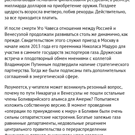
миллиарда долларов на приобретение оружия. Позднее
щедрость возросла вчетверо, побив рекорды. Действительно,
за все приходится платить.
И после смерти Уго Чавеса отношения между Россией и
Венесуэлой продолжали развиваться столь же динамично, как
прежде. Свидетельством этого служил приезд в Москву в
начале июля 2013 года его преемника Николаса Мадуро для
участия в саммите государств экспортеров газа. Дружеская
встреча и плодотворный обмен мнениями с коллегой
Владимиром Путинным подтвердили наличие стратегического
партнерства. Тогда же были подписаны пять дополнительных
соглашений в энергетической сфере.
Разумеется, у читателя может возникнуть резонный вопрос,
почему по пути Никарагуа и Венесуэлы не пошли остальные
члены Боливарийского альянса для Америк? Попытаемся
изложить собственную версию. В момент проведения
«операции по принуждению к миру» в Боливии были очень
сильны сепаратистские настроения. Богатые залежью газа
равнинные департаменты, недовольные решением
центрального правительства о перераспределении