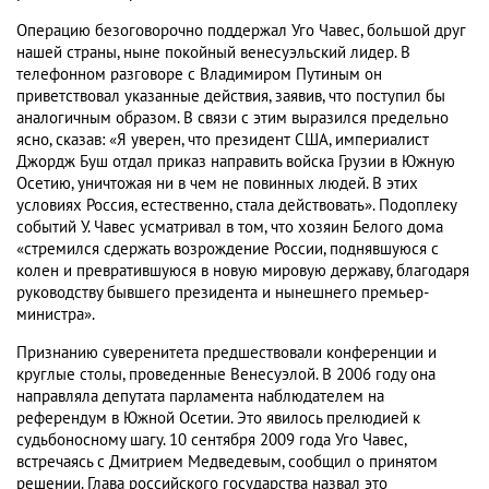
Операцию безоговорочно поддержал Уго Чавес, большой друг
нашей страны, ныне покойный венесуэльский лидер. В
телефонном разговоре с Владимиром Путиным он
приветствовал указанные действия, заявив, что поступил бы
аналогичным образом. В связи с этим выразился предельно
ясно, сказав: «Я уверен, что президент США, империалист
Джордж Буш отдал приказ направить войска Грузии в Южную
Осетию, уничтожая ни в чем не повинных людей. В этих
условиях Россия, естественно, стала действовать». Подоплеку
событий У. Чавес усматривал в том, что хозяин Белого дома
«стремился сдержать возрождение России, поднявшуюся с
колен и превратившуюся в новую мировую державу, благодаря
руководству бывшего президента и нынешнего премьер-
министра».
Признанию суверенитета предшествовали конференции и
круглые столы, проведенные Венесуэлой. В 2006 году она
направляла депутата парламента наблюдателем на
референдум в Южной Осетии. Это явилось прелюдией к
судьбоносному шагу. 10 сентября 2009 года Уго Чавес,
встречаясь с Дмитрием Медведевым, сообщил о принятом
решении. Глава российского государства назвал это