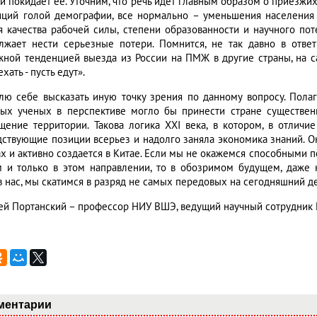
и покидает ее. Уточним, что речь идет главным образом о приезжих
иций голой демографии, все нормально – уменьшения населения в
я качества рабочей силы, степени образованности и научного по
лжает нести серьезные потери. Помнится, не так давно в ответ
жной тенденцией выезда из России на ПМЖ в другие страны, на с
ехать - пусть едут».
лю себе высказать иную точку зрения по данному вопросу. Пола
ых ученых в перспективе могло бы принести стране существен
щение территории. Такова логика XXI века, в котором, в отличи
дствующие позиции всерьез и надолго заняла экономика знаний. О
ах и активно создается в Китае. Если мы не окажемся способными п
м и только в этом направлении, то в обозримом будущем, даже
в нас, мы скатимся в разряд не самых передовых на сегодняшний д
ей Портанский – профессор НИУ ВШЭ, ведущий научный сотрудни
ментарии