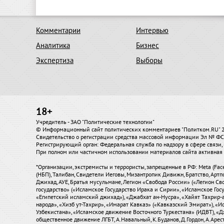
Комментарии
Интервью
Аналитика
Бизнес
Экспертиза
Выборы
18+
Учредитель - ЗАО "Политические технологии"
© Информационный сайт политических комментариев "Политком.RU"
Свидетельство о регистрации средства массовой информации Эл № ФС7
Регистрирующий орган: Федеральная служба по надзору в сфере связ
При полном или частичном использовании материалов сайта активная 
*Организации, экстремисты и террористы, запрещенные в РФ: Meta (Fac
(НБП), Талибан, Свидетели Иеговы, Мизантропик Дивижн, Братство, Артп
Джихад, АУЕ, Братья мусульмане, Легион «Свобода России» («Легион Сво
государство» («Исламское Государство Ирака и Сирии», «Исламское Го
«Египетский исламский джихад»), «Джабхат ан-Нусра», «Хайят Тахрир
народа», «Хизб ут-Тахрир», «Имарат Кавказ» («Кавказский Эмират»), 
Узбекистана», «Исламское движение Восточного Туркестана» (ИДВТ), «
общественное движение ЛГБТ, А.Навальный, К.Буданов, Д.Гордон, А.Аресто