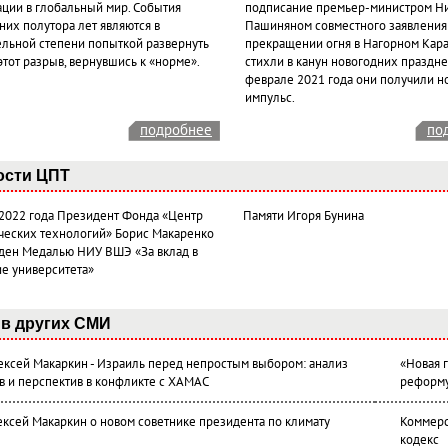
ации в глобальный мир. События
подписание премьер-министром Н
них полутора лет являются в
Пашиняном совместного заявления
ельной степени попыткой развернуть
прекращении огня в Нагорном Кара
этот разрыв, вернувшись к «норме».
стихли в канун новогодних празднес
феврале 2021 года они получили н
импульс.
подробнее
по
ости ЦПТ
 2022 года Президент Фонда «Центр
Памяти Игоря Бунина
ческих технологий» Борис Макаренко
ден Медалью НИУ ВШЭ «За вклад в
ие университета»
в других СМИ
лексей Макаркин - Израиль перед непростым выбором: анализ
«Новая 
в и перспектив в конфликте с ХАМАС
реформ
ексей Макаркин о новом советнике президента по климату
Коммерс
кодекс