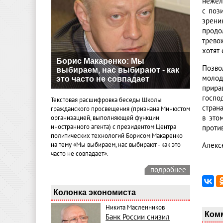
нежел
с поз
зрени
продо
трево
хотят 
Борис Макаренко: Мы
Позво
выбираем, нас выбирают - как
молод
это часто не совпадает
прира
госпо
Текстовая расшифровка беседы Школы
стран
гражданского просвещения (признана Минюстом
в это
организацией, выполняющей функции
иностранного агента) с президентом Центра
проти
политических технологий Борисом Макаренко
на тему «Мы выбираем, нас выбирают - как это
Алекс
часто не совпадает».
подробнее
Колонка экономиста
Никита Масленников
Ком
Банк России снизил