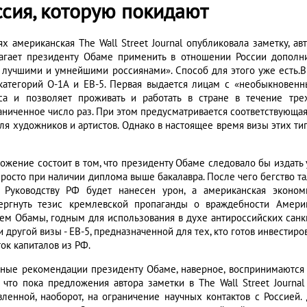
ссия, которую покидают
ях американская The Wall Street Journal опубликовала заметку, ав
агает президенту Обаме применить в отношении России дополн
 лучшими и умнейшими россиянами». Способ для этого уже есть.
категорий О-1А и ЕВ-5. Первая выдается лицам с «необыкновенн
са и позволяет проживать и работать в стране в течение тр
аниченное число раз. При этом предусматривается соответствующая 
для художников и артистов. Однако в настоящее время визы этих ти
ожение состоит в том, что президенту Обаме следовало бы издать 
просто при наличии диплома выше бакалавра. После чего бегство т
. Руководству РФ будет нанесен урон, а американская эконо
ергнуть тезис кремлевской пропаганды о враждебности Амер
ем Обамы, годным для использования в духе антироссийских санкци
и другой визы - ЕВ-5, предназначенной для тех, кто готов инвести
ок капиталов из РФ.
ные рекомендации президенту Обаме, наверное, воспринимаются 
 что пока предложения автора заметки в The Wall Street Journa
вленной, наоборот, на ограничение научных контактов с Россией.