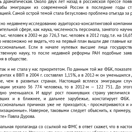
ть драматическая. Около двух лет назад в российской прессе появ
абы эмиграции из современной России в последние годы с
ацией. Самой острой темой стала безусловно проблема отъезда за
сно недавнему исследованию аудиторско-консалтинговой компании Ф
вительной сфере, как наука, численность персонала, занятого науч
тыс. человек в 2002-м до 726,3 тыс. человек в 2012 году, т.е. на 16
о невозможно не видеть, что на первый план вышли две главные ка
ссиональные. Если в начале нулевых высшие лица государств
ственную науку, то после недавней реформы РАН подобные зая
ия в обществе.
 так и не стала у нас приоритетом. По данным той же ФБК, показат
центах к ВВП в 2004 г. составлял 1,15%, а в 2012-м он уменьшился
е, чем в развитых странах. Настоящий всплеск эмиграции слу
ации уехало 36 774 человека, то в 2012-м — 122 751. До этого
дно уменьшался. И вдруг рост покинувших страну увеличился 
вших и в ближнее, и дальнее зарубежье, констатирует ФБК. 
ссиональных причинах уже не приходится, - просматриваются и 
лизационные». Наверное, таковыми следует объяснить, к примеру,
те» Павла Дурова.
альная пропаганда со ссылкой на ФМС в ответ скажет, что в наст