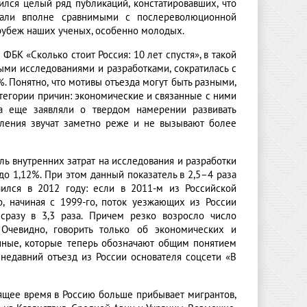
ился целый ряд публикаций, констатировавших, что
тали вполне сравнимыми с послереволюционной
 рубеж наших ученых, особенно молодых.
БК «Сколько стоит Россия: 10 лет спустя», в такой
ными исследованиями и разработками, сократилась с
,6%. Понятно, что мотивы отъезда могут быть разными,
тегории причин: экономические и связанные с ними
а еще заявляли о твердом намерении развивать
вления звучат заметно реже и не вызывают более
ель внутренних затрат на исследования и разработки
 до 1,12%. При этом данный показатель в 2,5–4 раза
чился в 2012 году: если в 2011-м из Российской
, начиная с 1999-го, поток уезжающих из России
сразу в 3,3 раза. Причем резко возросло число
Очевидно, говорить только об экономических и
иные, которые теперь обозначают общим понятием
 недавний отъезд из России основателя соцсети «В
оящее время в Россию больше прибывает мигрантов,