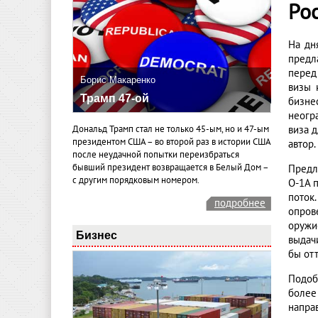
Ро
На дн
предл
перед
Борис Макаренко
визы 
Трамп 47-ой
бизне
неогр
Дональд Трамп стал не только 45-ым, но и 47-ым
виза 
президентом США – во второй раз в истории США
автор.
после неудачной попытки переизбраться
бывший президент возвращается в Белый Дом –
Предл
с другим порядковым номером.
О-1А 
поток
подробнее
опров
оружи
Бизнес
выдач
бы отт
Подоб
более
напра