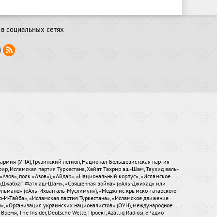
в социальных сетях
я армия (УПА), Грузинский легион, Национал-Большевистская партия
хрир, Исламская партия Туркестана, Хайят Тахрир аш-Шам, Таухид валь-
«Азов», полк «Азов»), «Айдар», «Национальный корпус», «Исламское
), «Джабхат Фатх аш-Шам», «Священная война» («Аль-Джихад» или
ульмане» («Аль-Ихван аль-Муслимун»), «Меджлис крымско-татарского
р-И-Тайба», «Исламская партия Туркестана», «Исламское движение
ры», «Организация украинских националистов» (ОУН), международное
мя, The Insider, Deutsche Welle, Проект, Azatliq Radiosi, «Радио