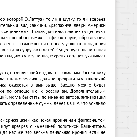
тор которой Э.Латтуэк то ли в шутку, то ли всерьез
ительный вид санкций, «распахнув двери Америки
В Соединенных Штатах для иностранцев существуют
ыми способностями» в сферах науки, образования,
ех лет с возможностью последующего продления
виза для супругов и детей. Существует аналогичная
пов выдаются медленно, «скрепя сердце», указывает
указ, позволяющий выдавать гражданам России визу
алантливых россиян должно превратиться в широкий
мика окажется в выигрыше. Заодно можно будет
ики по отношению к россиянам. Дополнительным
й, могла бы стать, по мнению автора, активизация
ровать определенные суммы денег в США, что усилило
американцами как некая ирония или фантазия, тем
l идут вразрез с нынешней политикой Вашингтона,
 Для нас же это весьма печальная ирония, если не