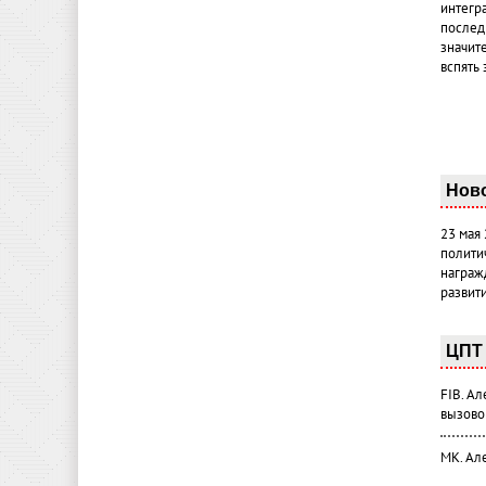
интегр
послед
значит
вспять 
Нов
23 мая
полити
награж
развит
ЦПТ 
FIB. А
вызово
МК. Ал