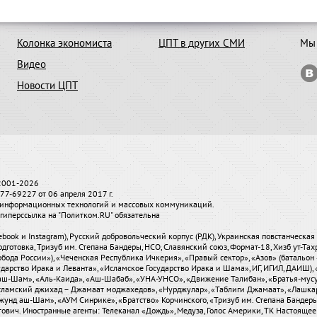
Колонка экономиста
ЦПТ в других СМИ
Мы 
Видео
Новости ЦПТ
 2001-2026
7-69227 от 06 апреля 2017 г.
и, информационных технологий и массовых коммуникаций.
гиперссылка на "Политком.RU" обязательна
ebook и Instagram), Русский добровольческий корпус (РДК), Украинская повстанческа
одготовка, Тризуб им. Степана Бандеры, НСО, Славянский союз, Формат-18, Хизб ут-Та
бода России»), «Чеченская Республика Ичкерия», «Правый сектор», «Азов» (батальон 
сударство Ирака и Леванта», «Исламское Государство Ирака и Шама», ИГ, ИГИЛ, ДАИШ
-аш-Шам», «Аль-Каида», «Аш-Шабаб», «УНА-УНСО», «Движение Талибан», «Братья-мус
«Исламский джихад – Джамаат моджахедов», «Нурджулар», «Таблиги Джамаат», «Лашка
Джунд аш-Шам», «АУМ Синрике», «Братство» Корчинского, «Тризуб им. Степана Банде
вич. Иностранные агенты: Телеканал «Дождь», Медуза, Голос Америки, ТК Настоящее Вре