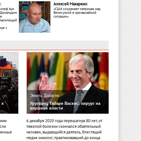
:
Алексей Макаркин:
Жозеф Аун
«США сохраняют патронаж над
с Дональдом
Венесуэлой в чрезвычайной
ме
ситуации»
объемлющий
ице с
Эмиль Дабагян
 к
Уругваец Табаре Васкес: хирург на
вершине власти
ении
6 декабря 2020 года перешагнув 80 лет, от
если
тяжелой болезни скончался обаятельный
венные
человек, выдающийся деятель, блестящий
медик онколог, практиковавший до конца