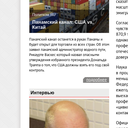
сказа
масшт
эмигр
Политком.RU
Панамский канал: США vs.
Согла
Китай
чувст
870,9 
Панамский канал останется в руках Панамы и
однак
будет открыт для торговли из всех стран. Об этом
профе
заявил панамский администратор водного пути,
отече
Рикаурте Васкес который назвал опасными
довер
утверждения избранного президента Дональда
Трампа о том, что США должны взять его под свой
Наука
контроль.
в про
меньш
подробнее
Федер
ежего
Интервью
выеха
профе
«циви
контак
Офици