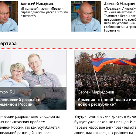
Алексей Макаркин:
Алексей Макаркин
«В польской партии «Право и
«Президент Ливана 
справедливость» раскол. Что это
21 июля на встрече 
означает?»
Трампом в Белом до
представил ему все
план по укреплению
стабильности на гран
Израилем»
ертиза
тком.RU
Сергей Маркедонов
ленческий разрыв в
Армения: к новой власти или
еменной России
новой республике?
нческий разрыв является одной из
Внутриполитический кризис в Арм
ых политических проблем
бушует уже несколько месяцев. И 
нной России, так как усугубляется
первые массовые антиправительст
пиальной разницей в вопросе
акции, начавшиеся, как реакция на