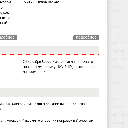
иколом
жизни, Табаре Васкес.
 о
бахе,
тв, то в
овый
дробнее
подробнее
24 декабря Борис Макаренко дал интервью
новостному порталу НИУ ВШЭ, посвященное
распаду СССР
газета». Алексей Макаркин о реакции на пенсионную
у
ант. Алексей Макаркин о внесении поправок в Уголовный