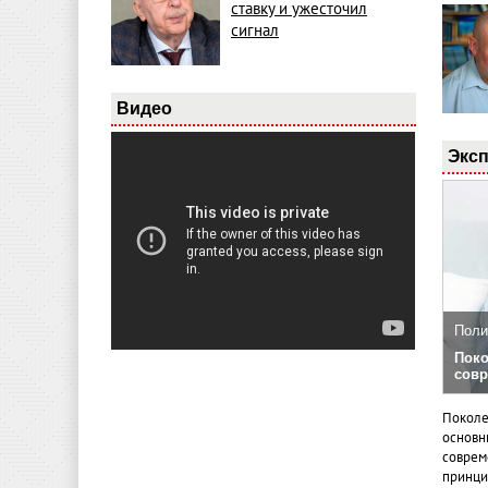
ставку и ужесточил
сигнал
Видео
Эксп
Поли
Поко
совр
Поколе
основн
совреме
принци