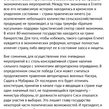
экономических мероприятий. Между тем экономика в Египте
всю его независимую историю находилась в кризисном и
упадочном состоянии – страна практически ничего (за
исключением небольшого количества сельскохозяйственной
продукции) не производит, а за годы триумфа «Братьев-
мусульман» подорван туристический сектор своей экономики.
В итоге 80-миллионное государство находится на грани
банкротства. Для того, чтобы избежать, такого сценария Египет
нуждается в экономических реформах, которые полностью
изменят страну, либо ввергнут ее в состояние хаоса и нищеты.
Вне сомнения, для осуществления этих очевидных
мероприятий в с столь консервативной стране наличие
сильного лидера с элементами авторитаризма оправданно. В
определенном смысле победа Сиси может считаться
продолжением правления авторитарных военных Насера,
Садата и Мубарака. От последних его будет отличать
конституция, принятая в начале года и вводящая в стране еще
один значимый пост, не подчиняющийся президенту, –
министра обороны, от должности которого Сиси отказался
ради участия в выборах. Это лишает главу государства
некоторой части политических возможностей. И президент, и