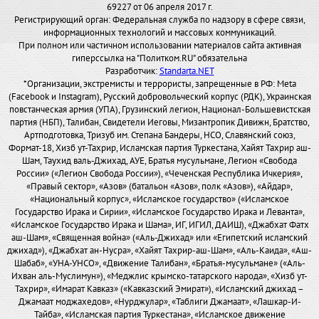
69227 от 06 апреля 2017 г.
Регистрирующий орган: Федеральная служба по надзору в сфере связи,
информационных технологий и массовых коммуникаций.
При полном или частичном использовании материалов сайта активная
гиперссылка на "Политком.RU" обязательна
Разработчик:
Standarta.NET
*Организации, экстремисты и террористы, запрещенные в РФ: Meta
(Facebook и Instagram), Русский добровольческий корпус (РДК), Украинская
повстанческая армия (УПА), Грузинский легион, Национал-Большевистская
партия (НБП), Талибан, Свидетели Иеговы, Мизантропик Дивижн, Братство,
Артподготовка, Тризуб им. Степана Бандеры, НСО, Славянский союз,
Формат-18, Хизб ут-Тахрир, Исламская партия Туркестана, Хайят Тахрир аш-
Шам, Таухид валь-Джихад, АУЕ, Братья мусульмане, Легион «Свобода
России» («Легион Свобода России»), «Чеченская Республика Ичкерия»,
«Правый сектор», «Азов» (батальон «Азов», полк «Азов»), «Айдар»,
«Национальный корпус», «Исламское государство» («Исламское
Государство Ирака и Сирии», «Исламское Государство Ирака и Леванта»,
«Исламское Государство Ирака и Шама», ИГ, ИГИЛ, ДАИШ), «Джабхат Фатх
аш-Шам», «Священная война» («Аль-Джихад» или «Египетский исламский
джихад»), «Джабхат ан-Нусра», «Хайят Тахрир-аш-Шам», «Аль-Каида», «Аш-
Шабаб», «УНА-УНСО», «Движение Талибан», «Братья-мусульмане» («Аль-
Ихван аль-Муслимун»), «Меджлис крымско-татарского народа», «Хизб ут-
Тахрир», «Имарат Кавказ» («Кавказский Эмират»), «Исламский джихад –
Джамаат моджахедов», «Нурджулар», «Таблиги Джамаат», «Лашкар-И-
Тайба», «Исламская партия Туркестана», «Исламское движение