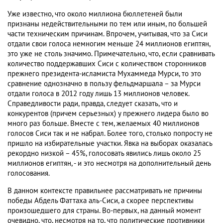
Уже известно, что около миллиона бюллетеней были
признаны недействительными по тем или иным, по большей
части техническим причинам. Впрочем, учитывая, что за Сиси
отдали свои голоса немногим меньше 24 миллионов египтян,
это уже не столь значимо. Примечательно, что, если сравнивать
количество поддержавших Сиси с количеством сторонников
прежнего президента-исламиста Мухаммеда Мурси, то это
сравнение однозначно в пользу фельдмаршала – за Мурси
отдали голоса в 2012 году лишь 13 миллионов человек.
Справедливости ради, правда, следует сказать, что и
конкурентов (причем серьезных) у прежнего лидера было во
много раз больше. Вместе с тем, желаемых 40 миллионов
голосов Сиси так и не набрал. Более того, столько попросту не
пришло на избирательные участки. Явка на выборах оказалась
рекордно низкой – 45%, голосовать явились лишь около 25
миллионов египтян, - и это несмотря на дополнительный день
голосования.
В данном контексте правильнее рассматривать не причины
победы Абдель Фаттаха аль-Сиси, а скорее перспективы
произошедшего для страны. Во-первых, на данный момент
очевидно, что, несмотря на то, что политические противники