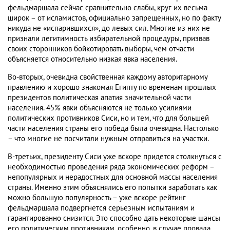
фельдмаршала сейчас сравнительно слабы, круг их весьма
широк – от исламистов, официально запрещенных, но по факту
никуда не «испарившихся», до левых сил. Многие из них не
признали легитимность избирательной процедуры, призвав
своих сторонников бойкотировать выборы, чем отчасти
объясняется относительно низкая явка населения.
Во-вторых, очевидна свойственная каждому авторитарному
правлению и хорошо знакомая Египту по временам прошлых
президентов политическая апатия значительной части
населения. 45% явки объясняются не только усилиями
политических противников Сиси, но и тем, что для большей
части населения страны его победа была очевидна. Настолько
– что многие не посчитали нужным отправиться на участки.
В-третьих, президенту Сиси уже вскоре придется столкнуться с
необходимостью проведения ряда экономических реформ –
непопулярных и нерадостных для основной массы населения
страны. Именно этим объяснялись его попытки заработать как
можно большую популярность – уже вскоре рейтинг
фельдмаршала подвергнется серьезным испытаниям и
гарантированно снизится. Это способно дать некоторые шансы
его политическим противникам, особенно, в случае провала