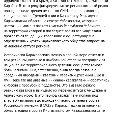
ирридентизма. Это и Крым, и Юго-Восток Украины, и Нагорный
Карабах. В этом ряду фигурирует также регион, который редко
попадал в поле зрения не только СМИ, но и политологов,
специалистов по Средней Азии и Казахстану. Речь идет о
Каракалпакии, области на севере Узбекистана, которая в
настоящий момент является частью Республики Узбекистан и
на территории которой в последнее время все чаще стали
проявляться тенденции, говорящие о существующем в
определенных кругах каракалпакского общества запросе на
изменение статуса региона.
Исторически Каракалпакию можно в полной мере отнести к
тем регионам, которые в наибольшей степени пострадали от
национально-территориального деления, осуществляемого
большевиками. Она, естественно, была всегда связана с
соседними народами – казахами, узбеками, русскими. Еще в
XVIII веке так называемые «нижние» каракалпаки – обратились
к России с просьбой о подданстве. Это вызвало резкую
реакцию казахов и вынудило их переместиться к Амударье и
Аральскому морю. В это период каракалпаки попали под
власть Хивы, вплоть до вхождения всего региона в состав
Российской империи. В 1925 г. Каракалпакская автономная
область вошла в состав Киргизии, потом Казахстана, когда те