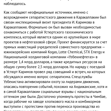
наблюдалось.
Как сообщают неофициальные источники, именно с
возрождением сепаратистского движения в Каракалпакии был
связан инспекционный визит президента И. Каримова в
Каракалпакию. Формально он был вызван необходимостью
ознакомиться с работой Устюртского газохимического
комплекса, который является одним из крупнейших в мире
проектов в нефтегазовой сфере. Проект финансируется за счет
прямых инвестиций учредителей совместного предприятия —
южнокорейских компаний Коgаs, Lotte Сhemical, STX Energy и
Национальной холдинговой компании «Узбекнефтегаз» в
размере 1,4 млрд долларов, а также кредитных ресурсов на
общую сумму более 2,5 млрд долларов. Но наряду с поездкой
в Устюрт Каримов провел ряд совещаний и встреч, на которых
обсуждался именно вопрос сепаратизма. Спецслужбы
Узбекистана активизировали охоту за лидерами движения,
опасаясь повторения событий, похожих на Андижанские, хотя и
в самой Каракалпакии социальные взрывы с национальным
оттенком уже были. Достаточно упомянуть протесты в Чимбае,
когда рабочие на заводе хлопкового масла и комбикормов
выступили с протестами против переноса производства из