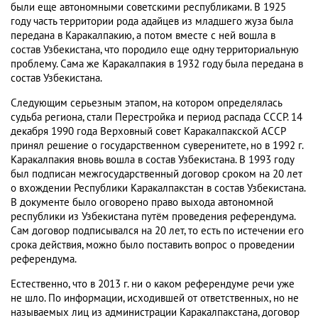
были еще автономными советскими республиками. В 1925
году часть территории рода адайцев из младшего жуза была
передана в Каракалпакию, а потом вместе с ней вошла в
состав Узбекистана, что породило еще одну территориальную
проблему. Сама же Каракалпакия в 1932 году была передана в
состав Узбекистана.
Следующим серьезным этапом, на котором определялась
судьба региона, стали Перестройка и период распада СССР. 14
декабря 1990 года Верховный совет Каракалпакской АССР
принял решение о государственном суверенитете, но в 1992 г.
Каракалпакия вновь вошла в состав Узбекистана. В 1993 году
был подписан межгосударственный договор сроком на 20 лет
о вхождении Республики Каракалпакстан в состав Узбекистана.
В документе было оговорено право выхода автономной
республики из Узбекистана путём проведения референдума.
Сам договор подписывался на 20 лет, то есть по истечении его
срока действия, можно было поставить вопрос о проведении
референдума.
Естественно, что в 2013 г. ни о каком референдуме речи уже
не шло. По информации, исходившей от ответственных, но не
называемых лиц из администрации Каракалпакстана, договор