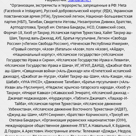
Разработчик:
Standarta.NET
*Организации, экстремисты и террористы, запрещенные в РФ: Meta
(Facebook и Instagram), Русский добровольческий корпус (РДК), Украинская
повстанческая армия (УПА), Грузинский легион, Национал-Большевистская
партия (НБП), Талибан, Свидетели Иеговы, Мизантропик Дивижн, Братство,
Артподготовка, Тризуб им. Степана Бандеры, НСО, Славянский союз,
Формат-18, Хизб ут-Тахрир, Исламская партия Туркестана, Хайят Тахрир аш-
Шам, Таухид валь-Джихад, АУЕ, Братья мусульмане, Легион «Свобода
России» («Легион Свобода России»), «Чеченская Республика Ичкерия»,
«Правый сектор», «Азов» (батальон «Азов», полк «Азов»), «Айдар»,
«Национальный корпус», «Исламское государство» («Исламское
Государство Ирака и Сирии», «Исламское Государство Ирака и Леванта»,
«Исламское Государство Ирака и Шама», ИГ, ИГИЛ, ДАИШ), «Джабхат Фатх
аш-Шам», «Священная война» («Аль-Джихад» или «Египетский исламский
джихад»), «Джабхат ан-Нусра», «Хайят Тахрир-аш-Шам», «Аль-Каида», «Аш-
Шабаб», «УНА-УНСО», «Движение Талибан», «Братья-мусульмане» («Аль-
Ихван аль-Муслимун»), «Меджлис крымско-татарского народа», «Хизб ут-
Тахрир», «Имарат Кавказ» («Кавказский Эмират»), «Исламский джихад –
Джамаат моджахедов», «Нурджулар», «Таблиги Джамаат», «Лашкар-И-
Тайба», «Исламская партия Туркестана», «Исламское движение
Узбекистана», «Исламское движение Восточного Туркестана» (ИДВТ),
«Джунд аш-Шам», «АУМ Синрике», «Братство» Корчинского, «Тризуб им.
Степана Бандеры», «Организация украинских националистов» (ОУН),
международное общественное движение ЛГБТ, А.Навальный, К.Буданов,
Д.Гордон, А.Арестович. Иностранные агенты: Телеканал «Дождь», Медуза,