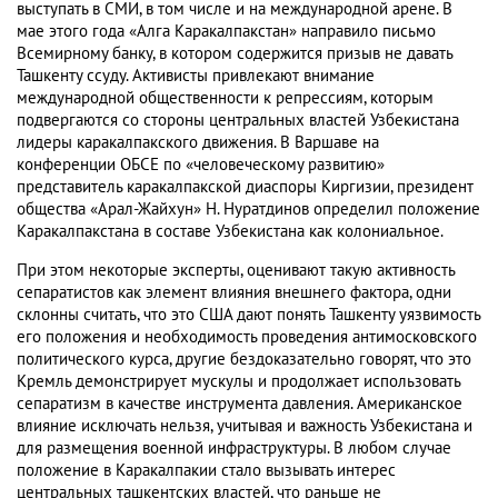
выступать в СМИ, в том числе и на международной арене. В
мае этого года «Алга Каракалпакстан» направило письмо
Всемирному банку, в котором содержится призыв не давать
Ташкенту ссуду. Активисты привлекают внимание
международной общественности к репрессиям, которым
подвергаются со стороны центральных властей Узбекистана
лидеры каракалпакского движения. В Варшаве на
конференции ОБСЕ по «человеческому развитию»
представитель каракалпакской диаспоры Киргизии, президент
общества «Арал-Жайхун» Н. Нуратдинов определил положение
Каракалпакстана в составе Узбекистана как колониальное.
При этом некоторые эксперты, оценивают такую активность
сепаратистов как элемент влияния внешнего фактора, одни
склонны считать, что это США дают понять Ташкенту уязвимость
его положения и необходимость проведения антимосковского
политического курса, другие бездоказательно говорят, что это
Кремль демонстрирует мускулы и продолжает использовать
сепаратизм в качестве инструмента давления. Американское
влияние исключать нельзя, учитывая и важность Узбекистана и
для размещения военной инфраструктуры. В любом случае
положение в Каракалпакии стало вызывать интерес
центральных ташкентских властей, что раньше не