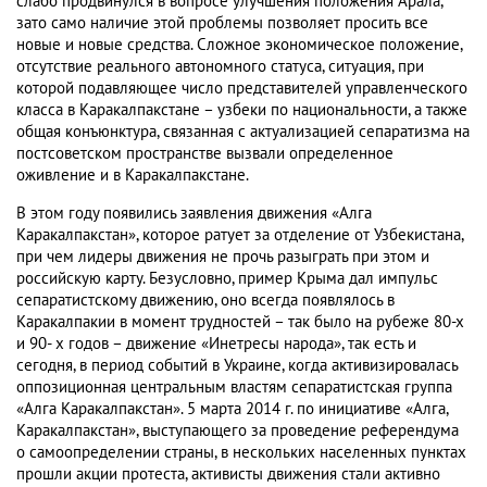
слабо продвинулся в вопросе улучшения положения Арала,
зато само наличие этой проблемы позволяет просить все
новые и новые средства. Сложное экономическое положение,
отсутствие реального автономного статуса, ситуация, при
которой подавляющее число представителей управленческого
класса в Каракалпакстане – узбеки по национальности, а также
общая конъюнктура, связанная с актуализацией сепаратизма на
постсоветском пространстве вызвали определенное
оживление и в Каракалпакстане.
В этом году появились заявления движения «Алга
Каракалпакстан», которое ратует за отделение от Узбекистана,
при чем лидеры движения не прочь разыграть при этом и
российскую карту. Безусловно, пример Крыма дал импульс
сепаратистскому движению, оно всегда появлялось в
Каракалпакии в момент трудностей – так было на рубеже 80-х
и 90- х годов – движение «Инетресы народа», так есть и
сегодня, в период событий в Украине, когда активизировалась
оппозиционная центральным властям сепаратистская группа
«Алга Каракалпакстан». 5 марта 2014 г. по инициативе «Алга,
Каракалпакстан», выступающего за проведение референдума
о самоопределении страны, в нескольких населенных пунктах
прошли акции протеста, активисты движения стали активно