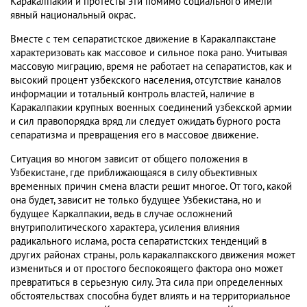
Каракалпакии и протесты эти помимо социального имели
явный национальный окрас.
Вместе с тем сепаратистское движение в Каракалпакстане
характеризовать как массовое и сильное пока рано. Учитывая
массовую миграцию, время не работает на сепаратистов, как и
высокий процент узбекского населения, отсутствие каналов
информации и тотальный контроль властей, наличие в
Каракалпакии крупных военных соединений узбекской армии
и сил правопорядка вряд ли следует ожидать бурного роста
сепаратизма и превращения его в массовое движение.
Ситуация во многом зависит от общего положения в
Узбекистане, где приближающаяся в силу объективных
временных причин смена власти решит многое. От того, какой
она будет, зависит не только будущее Узбекистана, но и
будущее Каркалпакии, ведь в случае осложнений
внутриполитического характера, усиления влияния
радикального ислама, роста сепаратистских тенденций в
других районах страны, роль каракалпакского движения может
измениться и от простого беспокоящего фактора оно может
превратиться в серьезную силу. Эта сила при определенных
обстоятельствах способна будет влиять и на территориальное