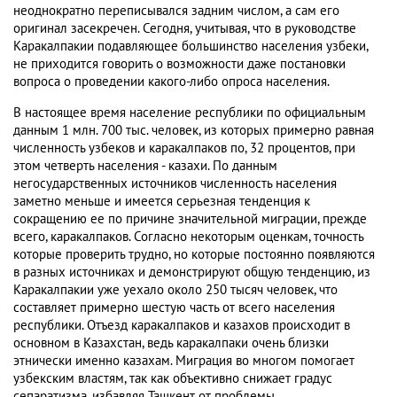
неоднократно переписывался задним числом, а сам его
оригинал засекречен. Сегодня, учитывая, что в руководстве
Каракалпакии подавляющее большинство населения узбеки,
не приходится говорить о возможности даже постановки
вопроса о проведении какого-либо опроса населения.
В настоящее время население республики по официальным
данным 1 млн. 700 тыс. человек, из которых примерно равная
численность узбеков и каракалпаков по, 32 процентов, при
этом четверть населения - казахи. По данным
негосударственных источников численность населения
заметно меньше и имеется серьезная тенденция к
сокращению ее по причине значительной миграции, прежде
всего, каракалпаков. Согласно некоторым оценкам, точность
которые проверить трудно, но которые постоянно появляются
в разных источниках и демонстрируют общую тенденцию, из
Каракалпакии уже уехало около 250 тысяч человек, что
составляет примерно шестую часть от всего населения
республики. Отъезд каракалпаков и казахов происходит в
основном в Казахстан, ведь каракалпаки очень близки
этнически именно казахам. Миграция во многом помогает
узбекским властям, так как объективно снижает градус
сепаратизма, избавляя Ташкент от проблемы.