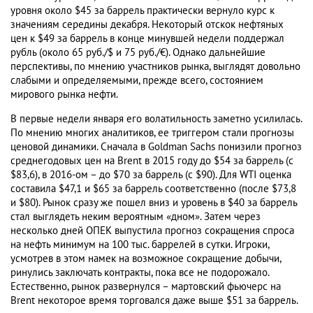
уровня около $45 за баррель практически вернуло курс к
значениям середины декабря. Некоторый отскок нефтяных
цен к $49 за баррель в конце минувшей недели поддержал
рубль (около 65 руб./$ и 75 руб./€). Однако дальнейшие
перспективы, по мнению участников рынка, выглядят довольно
слабыми и определяемыми, прежде всего, состоянием
мирового рынка нефти.
В первые недели января его волатильность заметно усилилась.
По мнению многих аналитиков, ее триггером стали прогнозы
ценовой динамики. Сначала в Goldman Sachs понизили прогноз
среднегодовых цен на Brent в 2015 году до $54 за баррель (с
$83,6), в 2016-ом – до $70 за баррель (с $90). Для WTI оценка
составила $47,1 и $65 за баррель соответственно (после $73,8
и $80). Рынок сразу же пошел вниз и уровень в $40 за баррель
стал выглядеть неким вероятным «дном». Затем через
несколько дней ОПЕК выпустила прогноз сокращения спроса
на нефть минимум на 100 тыс. баррелей в сутки. Игроки,
усмотрев в этом намек на возможное сокращение добычи,
ринулись заключать контракты, пока все не подорожало.
Естественно, рынок развернулся – мартовский фьючерс на
Brent некоторое время торговался даже выше $51 за баррель.