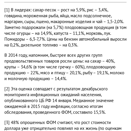
[1] В лидерах: сахар-песок – рост на 5,9%, рис – 3,4%,
говядина, мороженная рыба, яйца, масло подсолнечное,
маргарин, сыры, пшено, макаронные изделия и чай – 1,5-2,0%.
Заметно подорожали (на 5,7%) плодоовощная продукция (в том
числе огурцы – на 14,9%, капуста – 11,1%, морковь, лук.
Помидоры – 6,3-7,7%. Цены на бензин автомобильный выросли
на 0,2%, дизельное топливо – на 0,3%.
В 2014 году, напомним, быстрее всех других групп
продовольственных товаров росли цены: на сахар – 40%,
крупы – 34,6% (в том числе гречку – 60%), плодоовощную
продукцию – 22%, мясо и птицу – 20,1%, рыбу – 19,1%, молоко
и молочную продукцию – 14,4%.
[2] Эта оценка совпадает с результатом декабрьского
мониторинга инфляционных ожиданий населения,
опубликованного ЦБ РФ 14 января. Медианное значение
ожидаемой в 2015 году инфляции, согласно итогам
обследования, проведенного ФОМ, составило 15,5%.
[3] 48% опрошенных ФОМ считают, что рост стоимости
доллара уже отрицательно повлиял на их жизнь (по оценкам