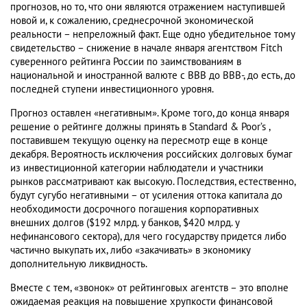
прогнозов, но то, что они являются отражением наступившей
новой и, к сожалению, среднесрочной экономической
реальности – непреложный факт. Еще одно убедительное тому
свидетельство – снижение в начале января агентством Fitch
суверенного рейтинга России по заимствованиям в
национальной и иностранной валюте с ВВВ до ВВВ-, до есть, до
последней ступени инвестиционного уровня.
Прогноз оставлен «негативным». Кроме того, до конца января
решение о рейтинге должны принять в Standard & Poor’s ,
поставившем текущую оценку на пересмотр еще в конце
декабря. Вероятность исключения российских долговых бумаг
из инвестиционной категории наблюдатели и участники
рынков рассматривают как высокую. Последствия, естественно,
будут сугубо негативными – от усиления оттока капитала до
необходимости досрочного погашения корпоративных
внешних долгов ($192 млрд. у банков, $420 млрд. у
нефинансового сектора), для чего государству придется либо
частично выкупать их, либо «закачивать» в экономику
дополнительную ликвидность.
Вместе с тем, «звонок» от рейтинговых агентств – это вполне
ожидаемая реакция на повышение хрупкости финансовой