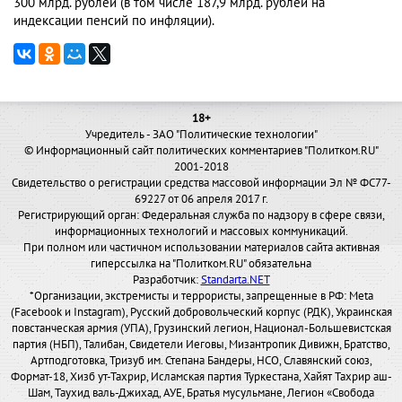
300 млрд. рублей (в том числе 187,9 млрд. рублей на
индексации пенсий по инфляции).
18+
Учредитель - ЗАО "Политические технологии"
© Информационный сайт политических комментариев "Политком.RU"
2001-2018
Свидетельство о регистрации средства массовой информации Эл № ФС77-
69227 от 06 апреля 2017 г.
Регистрирующий орган: Федеральная служба по надзору в сфере связи,
информационных технологий и массовых коммуникаций.
При полном или частичном использовании материалов сайта активная
гиперссылка на "Политком.RU" обязательна
Разработчик:
Standarta.NET
*Организации, экстремисты и террористы, запрещенные в РФ: Meta
(Facebook и Instagram), Русский добровольческий корпус (РДК), Украинская
повстанческая армия (УПА), Грузинский легион, Национал-Большевистская
партия (НБП), Талибан, Свидетели Иеговы, Мизантропик Дивижн, Братство,
Артподготовка, Тризуб им. Степана Бандеры, НСО, Славянский союз,
Формат-18, Хизб ут-Тахрир, Исламская партия Туркестана, Хайят Тахрир аш-
Шам, Таухид валь-Джихад, АУЕ, Братья мусульмане, Легион «Свобода