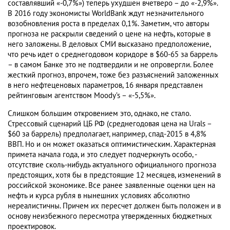
составлявший «-0,7%») теперь ухудшен вчетверо – до «-2,9%».
В 2016 году экономисты WorldBank ждут незначительного
возобновления роста в пределах 0,1%. Заметим, что авторы
прогноза не раскрыли сведений о цене на нефть, которые в
него заложены. В деловых СМИ высказано предположение,
что речь идет о среднегодовом коридоре в $60-65 за баррель
– в самом Банке это не подтвердили и не опровергли. Более
жесткий прогноз, впрочем, тоже без разъяснений заложенных
в него нефтеценовых параметров, 16 января представлен
рейтинговым агентством Moody’s – «-5,5%».
Слишком большим откровением это, однако, не стало.
Стрессовый сценарий ЦБ РФ (среднегодовая цена на Urals –
$60 за баррель) предполагает, например, спад-2015 в 4,8%
ВВП. Но и он может оказаться оптимистическим. Характерная
примета начала года, и это следует подчеркнуть особо, -
отсутствие сколь-нибудь актуального официального прогноза
предстоящих, хотя бы в предстоящие 12 месяцев, изменений в
российской экономике. Все ранее заявленные оценки цен на
нефть и курса рубля в нынешних условиях абсолютно
нереалистичны. Причем их пересчет должен быть положен и в
основу неизбежного пересмотра утвержденных бюджетных
проектировок.