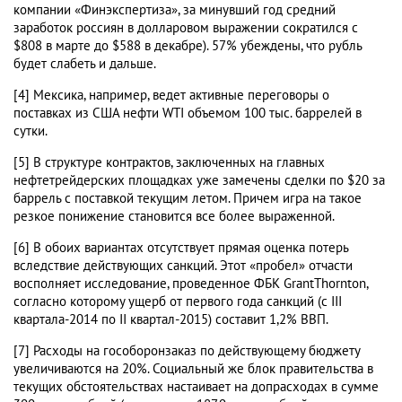
компании «Финэкспертиза», за минувший год средний
заработок россиян в долларовом выражении сократился с
$808 в марте до $588 в декабре). 57% убеждены, что рубль
будет слабеть и дальше.
[4] Мексика, например, ведет активные переговоры о
поставках из США нефти WTI объемом 100 тыс. баррелей в
сутки.
[5] В структуре контрактов, заключенных на главных
нефтетрейдерских площадках уже замечены сделки по $20 за
баррель с поставкой текущим летом. Причем игра на такое
резкое понижение становится все более выраженной.
[6] В обоих вариантах отсутствует прямая оценка потерь
вследствие действующих санкций. Этот «пробел» отчасти
восполняет исследование, проведенное ФБК GrantThornton,
согласно которому ущерб от первого года санкций (с III
квартала-2014 по II квартал-2015) составит 1,2% ВВП.
[7] Расходы на гособоронзаказ по действующему бюджету
увеличиваются на 20%. Социальный же блок правительства в
текущих обстоятельствах настаивает на допрасходах в сумме