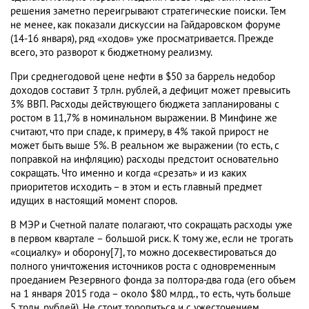
решения заметно переигрывают стратегические поиски. Тем
не менее, как показали дискуссии на Гайдаровском форуме
(14-16 января), ряд «ходов» уже просматривается. Прежде
всего, это разворот к бюджетному реализму.
При среднегодовой цене нефти в $50 за баррель недобор
доходов составит 3 трлн. рублей, а дефицит может превысить
3% ВВП. Расходы действующего бюджета запланированы с
ростом в 11,7% в номинальном выражении. В Минфине же
считают, что при спаде, к примеру, в 4% такой прирост не
может быть выше 5%. В реальном же выражении (то есть, с
поправкой на инфляцию) расходы предстоит основательно
сокращать. Что именно и когда «срезать» и из каких
приоритетов исходить – в этом и есть главный предмет
идущих в настоящий момент споров.
В МЭР и Счетной палате полагают, что сокращать расходы уже
в первом квартале – большой риск. К тому же, если не трогать
«социалку» и оборону[7], то можно досеквестироваться до
полного уничтожения источников роста с одновременным
проеданием Резервного фонда за полтора-два года (его объем
на 1 января 2015 года – около $80 млрд., то есть, чуть больше
5 трлн. рублей). Не стоит торопиться и с ужесточением