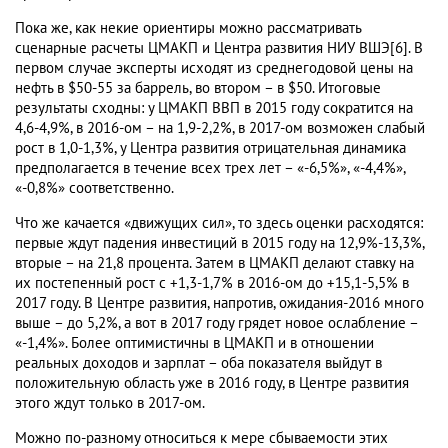
Пока же, как некие ориентиры можно рассматривать
сценарные расчеты ЦМАКП и Центра развития НИУ ВШЭ[6]. В
первом случае эксперты исходят из среднегодовой цены на
нефть в $50-55 за баррель, во втором – в $50. Итоговые
результаты сходны: у ЦМАКП ВВП в 2015 году сократится на
4,6-4,9%, в 2016-ом – на 1,9-2,2%, в 2017-ом возможен слабый
рост в 1,0-1,3%, у Центра развития отрицательная динамика
предполагается в течение всех трех лет – «-6,5%», «-4,4%»,
«-0,8%» соответственно.
Что же качается «движущих сил», то здесь оценки расходятся:
первые ждут падения инвестиций в 2015 году на 12,9%-13,3%,
вторые – на 21,8 процента. Затем в ЦМАКП делают ставку на
их постепенный рост с +1,3-1,7% в 2016-ом до +15,1-5,5% в
2017 году. В Центре развития, напротив, ожидания-2016 много
выше – до 5,2%, а вот в 2017 году грядет новое ослабление –
«-1,4%». Более оптимистичны в ЦМАКП и в отношении
реальных доходов и зарплат – оба показателя выйдут в
положительную область уже в 2016 году, в Центре развития
этого ждут только в 2017-ом.
Можно по-разному относиться к мере сбываемости этих