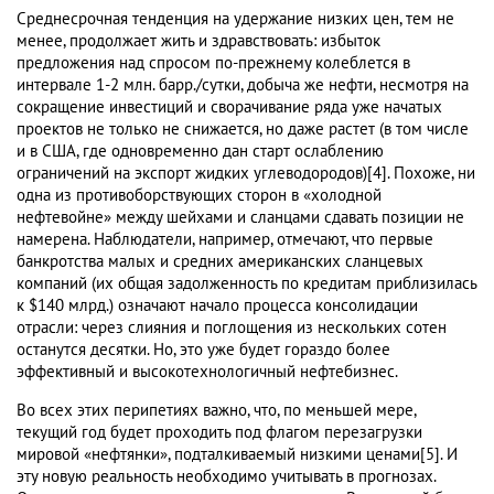
Среднесрочная тенденция на удержание низких цен, тем не
менее, продолжает жить и здравствовать: избыток
предложения над спросом по-прежнему колеблется в
интервале 1-2 млн. барр./сутки, добыча же нефти, несмотря на
сокращение инвестиций и сворачивание ряда уже начатых
проектов не только не снижается, но даже растет (в том числе
и в США, где одновременно дан старт ослаблению
ограничений на экспорт жидких углеводородов)[4]. Похоже, ни
одна из противоборствующих сторон в «холодной
нефтевойне» между шейхами и сланцами сдавать позиции не
намерена. Наблюдатели, например, отмечают, что первые
банкротства малых и средних американских сланцевых
компаний (их общая задолженность по кредитам приблизилась
к $140 млрд.) означают начало процесса консолидации
отрасли: через слияния и поглощения из нескольких сотен
останутся десятки. Но, это уже будет гораздо более
эффективный и высокотехнологичный нефтебизнес.
Во всех этих перипетиях важно, что, по меньшей мере,
текущий год будет проходить под флагом перезагрузки
мировой «нефтянки», подталкиваемый низкими ценами[5]. И
эту новую реальность необходимо учитывать в прогнозах.