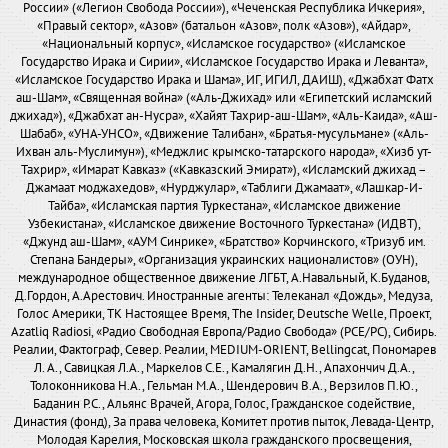
России» («Легион Свобода России»), «Чеченская Республика Ичкерия»,
«Правый сектор», «Азов» (батальон «Азов», полк «Азов»), «Айдар»,
«Национальный корпус», «Исламское государство» («Исламское
Государство Ирака и Сирии», «Исламское Государство Ирака и Леванта»,
«Исламское Государство Ирака и Шама», ИГ, ИГИЛ, ДАИШ), «Джабхат Фатх
аш-Шам», «Священная война» («Аль-Джихад» или «Египетский исламский
джихад»), «Джабхат ан-Нусра», «Хайят Тахрир-аш-Шам», «Аль-Каида», «Аш-
Шабаб», «УНА-УНСО», «Движение Талибан», «Братья-мусульмане» («Аль-
Ихван аль-Муслимун»), «Меджлис крымско-татарского народа», «Хизб ут-
Тахрир», «Имарат Кавказ» («Кавказский Эмират»), «Исламский джихад –
Джамаат моджахедов», «Нурджулар», «Таблиги Джамаат», «Лашкар-И-
Тайба», «Исламская партия Туркестана», «Исламское движение
Узбекистана», «Исламское движение Восточного Туркестана» (ИДВТ),
«Джунд аш-Шам», «АУМ Синрике», «Братство» Корчинского, «Тризуб им.
Степана Бандеры», «Организация украинских националистов» (ОУН),
международное общественное движение ЛГБТ, А.Навальный, К.Буданов,
Д.Гордон, А.Арестович. Иностранные агенты: Телеканал «Дождь», Медуза,
Голос Америки, ТК Настоящее Время, The Insider, Deutsche Welle, Проект,
Azatliq Radiosi, «Радио Свободная Европа/Радио Свобода» (PCE/PC), Сибирь.
Реалии, Фактограф, Север. Реалии, MEDIUM-ORIENT, Bellingcat, Пономарев
Л. А., Савицкая Л.А., Маркелов С.Е., Камалягин Д.Н., Апахончич Д.А.,
Толоконникова Н.А., Гельман М.А., Шендерович В.А., Верзилов П.Ю.,
Баданин Р.С., Альянс Врачей, Агора, Голос, Гражданское содействие,
Династия (фонд), За права человека, Комитет против пыток, Левада-Центр,
Молодая Карелия, Московская школа гражданского просвещения,