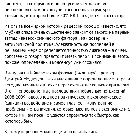
системы, на которую все более усиливает давление
нерациональная и неконкурентоспособная структура
хозяйства, в котором более 50% ВВП создается в госсекторе.
Из опыта всемирной истории рецессий хорошо известно, что
глубина спада очень существенно зависит от такого, на первый
взгляд «внеэкономического фактора», как доверие к
антикризисной политике. Адекватность же последней в
решающей мере определяется точностью диагноза – а с чем,
собственно говоря, предстоит иметь дело? В понимании этого,
похоже, определенный консенсус уже сложился.
Выступая на Гайдаровском форуме (14 января), премьер
Дмитрий Медведев высказался вполне определенно: «.. страна
сегодня находится в точке пересечения нескольких кризисов».
Это – непреодоленные последствия глобальных потрясений
2008-2009 годов, внешнее политическое и экономическое
(санкции) воздействие и самое главное – «внутренние
проблемы и ограничения, которые накопились в экономике и с
которыми нам пока не удается справиться так быстро, как
хотелось бы».
К этому перечню можно еще многое добавить –