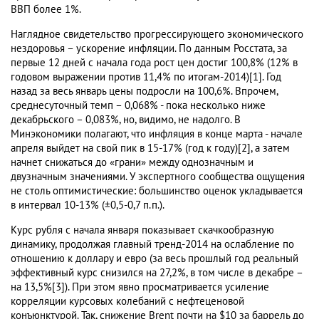
ВВП более 1%.
Наглядное свидетельство прогрессирующего экономического
нездоровья – ускорение инфляции. По данным Росстата, за
первые 12 дней с начала года рост цен достиг 100,8% (12% в
годовом выражении против 11,4% по итогам-2014)[1]. Год
назад за весь январь цены подросли на 100,6%. Впрочем,
среднесуточный темп – 0,068% - пока несколько ниже
декабрьского – 0,083%, но, видимо, не надолго. В
Минэкономики полагают, что инфляция в конце марта - начале
апреля выйдет на свой пик в 15-17% (год к году)[2], а затем
начнет снижаться до «грани» между однозначным и
двузначным значениями. У экспертного сообщества ощущения
не столь оптимистические: большинство оценок укладывается
в интервал 10-13% (±0,5-0,7 п.п.).
Курс рубля с начала января показывает скачкообразную
динамику, продолжая главный тренд-2014 на ослабление по
отношению к доллару и евро (за весь прошлый год реальный
эффективный курс снизился на 27,2%, в том числе в декабре –
на 13,5%[3]). При этом явно просматривается усиление
корреляции курсовых колебаний с нефтеценовой
конъюнктурой. Так, снижение Brent почти на $10 за баррель до