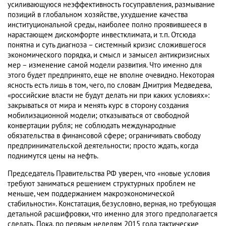
усиливающуюся неэффективность госуправления, размывание
позиций в глобальном хозяйстве, ухудшение качества
институциональной среды, наиболее полно проявившееся в
нарастающем дискомфорте инвестклимата, и т.п. Отсюда
понятна и суть диагноза – системный кризис сложившегося
экономического порядка, и смысл и замысел антикризисных
мер – изменение самой модели развития. Что именно для
этого будет предпринято, еще не вполне очевидно. Некоторая
ясность есть лишь в том, чего, по словам Дмитрия Медведева,
«российские власти не будут делать ни при каких условиях»:
закрываться от мира и менять курс в сторону создания
мобилизационной модели; отказываться от свободной
конвертации рубля; не соблюдать международные
обязательства в финансовой сфере; ограничивать свободу
предпринимательской деятельности; просто ждать, когда
поднимутся цены на нефть.
Председатель Правительства РФ уверен, что «новые условия
требуют заниматься решением структурных проблем не
меньше, чем поддержанием макроэкономической
стабильности». Констатация, безусловно, верная, но требующая
детальной расшифровки, что именно для этого предполагается
сделать. Пока, по первым неделям 2015 года тактические