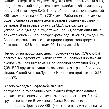
Одним из первых в текущем году это сделал Всемирный банк,
предположивший, что дешевая нефть добавит общемировому
росту-2015 минимум 0,4%. При этой предпосылке глобальный
ВВП увеличится на 3,0% (в 2014-ом – 2,6%), но его динамика
будет сильно неравномерной в разрезе отдельных стран и
регионов. В выигрыше окажутся США, где ожидается
ускорение с 2,4% до 3,2%, а также Япония, получающая шанс
за счет экономии на энергоресурсах подняться с 0,2% до 1,2%.
Более скромный, но все-таки прирост продемонстрирует
Еврозона – с 0,8% по итогам 2014 года до 1,1%.
Несмотря на продолжающееся торможение (до 7,1% с 7,4%)
позитивный эффект от низких нефтецен получит и китайская
экономика – без них темпы Поднебесной составили бы 6,9-
7,0%. ВВП других ведущих развивающихся стран – Бразилии,
Индии, Южной Африки, Турции и Индонезии прибавит от 0,1%
до 0,5%.
В свою очередь в нефтедобывающих
ресурсоориентированных экономиках будут наблюдаться
кризисные явления или в лучшем случае стагнация. В этой
группе, по версии Всемирного банка, Россия в числе
антилидеров. Прогноз ее ВВП (и без того пару месяцев назад