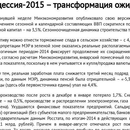
цессия-2015 – трансформация ож
нувшей неделе Минэкономразвития опубликовало свою версию 
чением сезонной и календарной составляющих ВВП сократился по
ной капитал – на 3,5%. Сезонноочищенная динамика строительства т
итиву можно отнести торможение спада в сельском хозяйстве – с 4,
ерпретации МЭР в зеленой зоне оказались реальные располагаемые 
логичным периодом-2014 фиксирует продолжение их сокращения 
, согласно расчетам Минэкономразвития, январский помесячный п
а показателя, поскольку в нем учитывается и купля/продажа валюты, 
 тем, реальная заработная плата снижается третий месяц подряд
ки, по данным МЭР), динамика пенсий была отрицательной – «-5,3%
ы (здесь оба первоисточника едины) упал на 4,4%.
роизводство после роста в декабре в январе потеряло 1,7%. С
е – на 0,5%, производстве и распределении электроэнергии, газа 
нена). Ухудшаются финансовые показатели предприятий. Сальд
к) организаций (без субъектов малого предпринимательства, банко
едварительным данным Росстата, по итогам-2014 в действующих ц
,1 млрд. рублей). Причем в январе-августе отмечался рост п