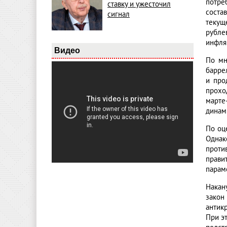
потре
ставку и ужесточил
соста
сигнал
текуще
рубле
инфля
Видео
По мн
барре
и про
прохо
марте
динам
По оц
Однак
проти
прави
парам
Накан
закон
антик
При э