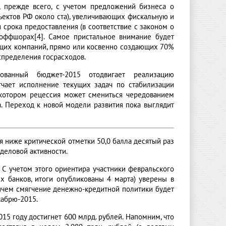
, прежде всего, с учетом предложений бизнеса о
ъектов РФ около ста), увеличивающих фискальную и
я срока предоставления (в соответствие с законом о
оффшорах[4]. Самое пристальное внимание будет
ющих компаний, прямо или косвенно создающих 70%
спределения госрасходов.
ованный бюджет-2015 отодвигает реализацию
гчает исполнение текущих задач по стабилизации
и котором рецессия может смениться чередованием
. Переход к новой модели развития пока выглядит
 ниже критической отметки 50,0 балла десятый раз
деловой активности.
 С учетом этого ориентира участники февральского
х банков, итоги опубликованы 4 марта) уверены в
ричем смягчение денежно-кредитной политики будет
кабрю-2015.
5 году достигнет 600 млрд. рублей. Напомним, что