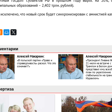
упный госдолг субъектов РФ в прошлом году вырос на 20%, с
ипальных образований – 2,402 трлн. рублей).
е исключено, что новый срок будет синхронизирован с амнистией ка
ментарии
Алексей Макаркин:
Алексей Макаркин
«В польской партии «Право и
«Президент Ливана 
справедливость» раскол. Что это
21 июля на встрече 
означает?»
Трампом в Белом до
представил ему все
план по укреплению
стабильности на гран
Израилем»
ертиза