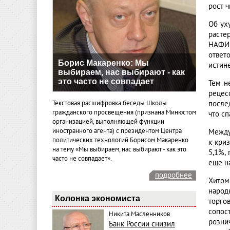
рост ч
Об ух
расте
НАФИ 
ответ
Борис Макаренко: Мы
истине
выбираем, нас выбирают - как
это часто не совпадает
Тем н
рецес
Текстовая расшифровка беседы Школы
после
гражданского просвещения (признана Минюстом
что сп
организацией, выполняющей функции
иностранного агента) с президентом Центра
Между
политических технологий Борисом Макаренко
к кри
на тему «Мы выбираем, нас выбирают - как это
5,1%,
часто не совпадает».
еще на
подробнее
Хитом
народ
Колонка экономиста
торго
сопос
Никита Масленников
розни
Банк России снизил