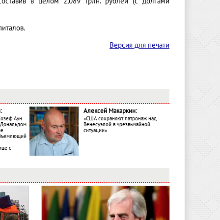
оставив в целом 2,089 трлн. рублей (с долгами
питалов.
Версия для печати
:
Алексей Макаркин:
Жозеф Аун
«США сохраняют патронаж над
с Дональдом
Венесуэлой в чрезвычайной
ме
ситуации»
объемлющий
ице с