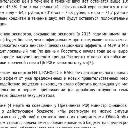
бительских цен в течение в течение двух лет останется выше 10
вит 43,5%. При этом реальный эффективный курс вернется к по
м году – 64,5 рубля, в 2016-ом – 75,3 рубля; к евро – 71,7 рубля 
вым кредитам в течение двух лет будут оставаться положительн
ции.
ению экспертов, сокращение экспорта (в 2015 году минимум на 
ль) будет больше, чем в официальном прогнозе, выше оказывается
должительного действия девальвационного эффекта. В МЭР и Ми
дит локальный пик (по данным Росстата, с начала года цены выро
-апреле наступит перелом тренда. Эксперты относят это событие
ики ключевой ставки ЦБ РФ и валютного курса[2].
енкам экспертов ИЭП, РАНХиГС и ВАВТ, без антикризисного плана о
о эффект от уже предложенных и новых правительственных мер
водействие рецессии наконец-то стало обретать долгожданную ма
тельство в первом приближении (на доработку отпущено семь
етры бюджета текущего года.
уне (4 марта на совещании у Президента РФ) министр финансов
 о действующем бюджете: «Мы реагируем на новую ситуац
ризисных действий в соответствии с их приоритетами. Общий об
том ставится задача иметь сбалансированный бюджет на среднесроч