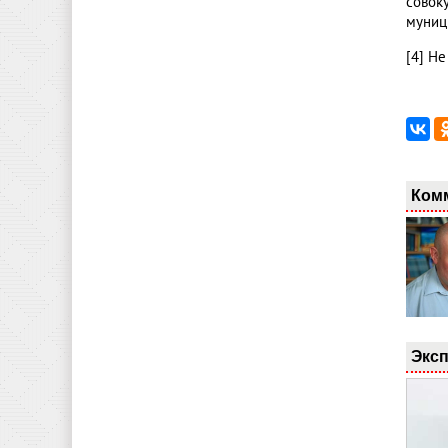
совок
муниц
[4] Н
Ком
Эксп