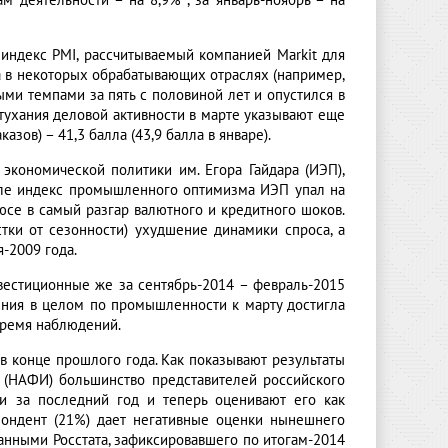
 деятельности – на 8,9% , за январь-ноябрь – на
индекс PMI, рассчитываемый компанией Markit для
ва в некоторых обрабатывающих отраслях (например,
ми темпами за пять с половиной лет и опустился в
атухания деловой активности в марте указывают еще
зов) – 41,3 балла (43,9 балла в январе).
экономической политики им. Егора Гайдара (ИЭП),
але индекс промышленного оптимизма ИЭП упал на
юсе в самый разгар валютного и кредитного шоков.
тки от сезонности) ухудшение динамики спроса, а
-2009 года.
вестиционные же за сентябрь-2014 – февраль-2015
ения в целом по промышленности к марту достигла
 время наблюдений.
в конце прошлого года. Как показывают результаты
 (НАФИ) большинство представителей российского
и за последний год и теперь оценивают его как
пондент (21%) дает негативные оценки нынешнего
анными Росстата, зафиксировавшего по итогам-2014