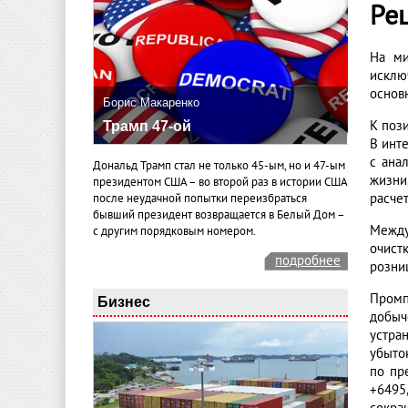
Ре
На ми
исклю
основ
Борис Макаренко
К поз
Трамп 47-ой
В инт
с ана
Дональд Трамп стал не только 45-ым, но и 47-ым
жизни
президентом США – во второй раз в истории США
расчет
после неудачной попытки переизбраться
бывший президент возвращается в Белый Дом –
Между
с другим порядковым номером.
очист
подробнее
розниц
Промп
Бизнес
добыч
устра
убыто
по пр
+6495