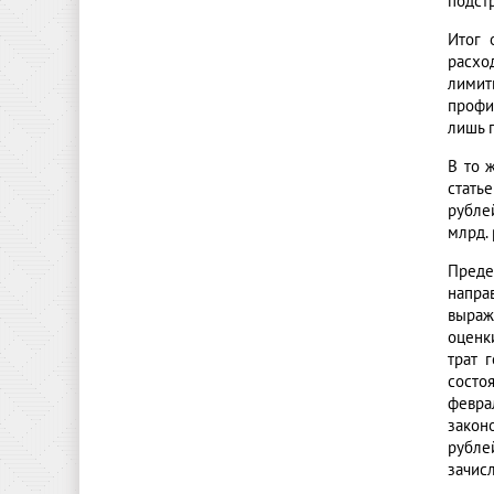
подст
Итог 
расхо
лимит
профи
лишь 
В то 
стать
рубле
млрд.
Преде
напра
выраж
оценк
трат 
состоя
февра
законо
рубле
зачис