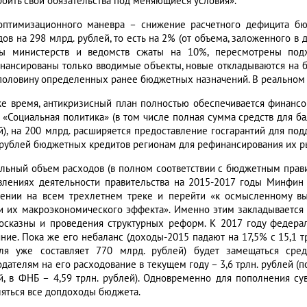
роить свои обязательства под меняющиеся условия».
оптимизационного маневра – снижение расчетного дефицита б
дов на 298 млрд. рублей, то есть на 2% (от объема, заложенного в
ы министерств и ведомств сжаты на 10%, пересмотрены под
нансированы только вводимые объекты, новые откладываются на б
половину определенных ранее бюджетных назначений. В реальном
же время, антикризисный план полностью обеспечивается финанс
е «Социальная политика» (в том числе полная сумма средств для б
й), на 200 млрд. расширяется предоставление госгарантий для п
 рублей бюджетных кредитов регионам для рефинансирования их рын
льный объем расходов (в полном соответствии с бюджетным правил
влениях деятельности правительства на 2015-2017 годы Минфин 
ении на всем трехлетнем треке и перейти «к осмысленному вы
и их макроэкономического эффекта». Именно этим закладывается
госказны и проведения структурных реформ. К 2017 году федер
ние. Пока же его небаланс (доходы-2015 падают на 17,5% с 15,1 тр
ля уже составляет 770 млрд. рублей) будет замещаться сред
дателям на его расходование в текущем году – 3,6 трлн. рублей (по
й, в ФНБ – 4,59 трлн. рублей). Одновременно для пополнения с
ляться все допдоходы бюджета.