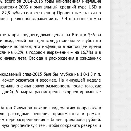
%, всего за 2014-2016 годы накопленная инфляция
казателям-2003 (номинальный средний курс USD в
и 82,8 рубля соответственно). Процентные ставки по
ыми в реальном выражении на 3-4 п.п. выше темпа
треть при среднегодовых ценах на Brent в $55 за
 и ожидаемый рост цен вследствие более глубокого
нфине полагают, что инфляция в настоящее время
сли на 6,2%, в годовом выражении – на 16,7%) и в
 к началу лета. Отсюда и расхождения в ожиданиях
жидаемый спад-2015 был бы глубже на 1,0-1,5 п.п.
 может оказаться и весомее. На минувшей неделе
териально-финансовую размерность после того, как
 дней) 5 марта рассмотрело скорректированные
 Антон Силуанов пояснил «идеологию поправок» в
ию, расходные решения принимаются в рамках
ъем перераспределения – более триллиона рублей.
ную перспективу с тем, чтобы сохранить резервы и