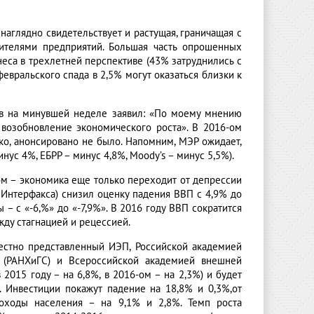
аглядно свидетельствует и растущая, граничащая с
дителями предприятий. Большая часть опрошенных
еса в трехлетней перспективе (43% затруднились с
евральского спада в 2,5% могут оказаться близки к
ев на минувшей неделе заявил: «По моему мнению
 возобновление экономического роста». В 2016-ом
ко, анонсировано не было. Напомним, МЭР ожидает,
нус 4%, ЕБРР – минус 4,8%, Moody’s – минус 5,5%).
ом – экономика еще только переходит от депрессии
 Интерфакса) снизил оценку падения ВВП с 4,9% до
– с «-6,%» до «-7,9%». В 2016 году ВВП сократится
жду стагнацией и рецессией.
естно представленный ИЭП, Российской академией
 (РАНХиГС) и Всероссийской академией внешней
2015 году – на 6,8%, в 2016-ом – на 2,3%) и будет
 Инвестиции покажут падение на 18,8% и 0,3%,от
оходы населения – на 9,1% и 2,8%. Темп роста