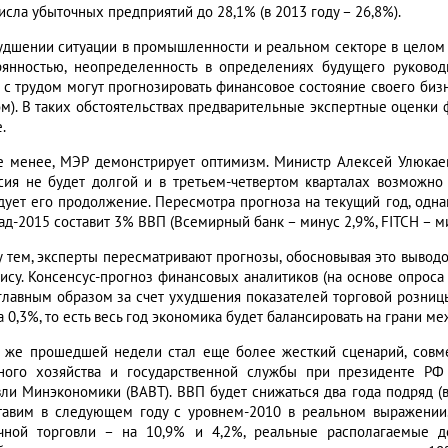
исла убыточных предприятий до 28,1% (в 2013 году – 26,8%).
удшении ситуации в промышленности и реальном секторе в целом н
рянностью, неопределенность в определениях будущего руково
с трудом могут прогнозировать финансовое состояние своего бизн
ом). В таких обстоятельствах предварительные экспертные оценки ф
.
е менее, МЭР демонстрирует оптимизм. Министр Алексей Улюка
сия не будет долгой и в третьем-четвертом кварталах возможно
дует его продолжение. Пересмотра прогноза на текущий год, одна
ад-2015 составит 3% ВВП (Всемирный банк – минус 2,9%, FITCH – ми
 тем, эксперты пересматривают прогнозы, обосновывая это вывод
зису. Консенсус-прогноз финансовых аналитиков (на основе опроса
 главным образом за счет ухудшения показателей торговой розницы 
 0,3%, то есть весь год экономика будет балансировать на грани ме
 же прошедшей недели стал еще более жесткий сценарий, совм
ного хозяйства и государственной службы при президенте РФ
вли Минэкономики (ВАВТ). ВВП будет снижаться два года подряд (в 
тавим в следующем году с уровнем-2010 в реальном выражении.
чной торговли – на 10,9% и 4,2%, реальные располагаемые д