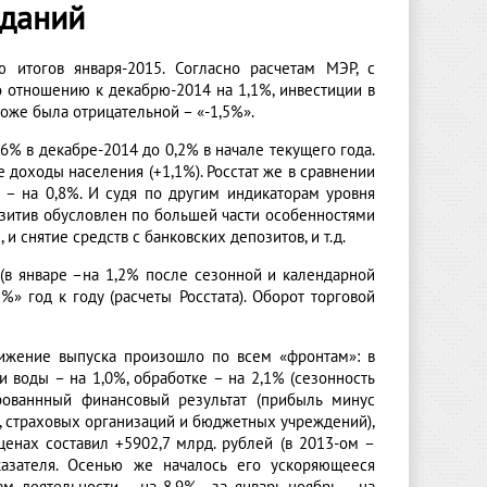
иданий
итогов января-2015. Согласно расчетам МЭР, с
 отношению к декабрю-2014 на 1,1%, инвестиции в
оже была отрицательной – «-1,5%».
6% в декабре-2014 до 0,2% в начале текущего года.
доходы населения (+1,1%). Росстат же в сравнении
– на 0,8%. И судя по другим индикаторам уровня
озитив обусловлен по большей части особенностями
и снятие средств с банковских депозитов, и т.д.
 (в январе –на 1,2% после сезонной и календарной
» год к году (расчеты Росстата). Оборот торговой
нижение выпуска произошло по всем «фронтам»: в
и воды – на 1,0%, обработке – на 2,1% (сезонность
ированнный финансовый результат (прибыль минус
в, страховых организаций и бюджетных учреждений),
енах составил +5902,7 млрд. рублей (в 2013-ом –
оказателя. Осенью же началось его ускоряющееся