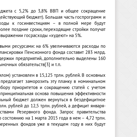
юджета с 5,2% до 3,8% ВВП и общее сокращение
 действующий бюджет). Большая часть госпрограмм и
ходы к госинвестициям – в полной мере будут
олее поздние сроки, переходящие стройки получат
 выражении госрасходы «худеют» на 5%.
овыми ресурсами: на 6% увеличиваются расходы по
алансировки Пенсионного фонда составит 283 млрд.
оддержки предприятий, дополнительно выделены 160
очных обязательств[3] и т.п.
ом) установлен в 15,125 трлн. рублей. В основных
предлагает заморозить эту планку в номинальном
бору приоритетов и сокращению статей с учетом
 принципиальная основа повышения эффективности
альный бюджет должен вернуться в бездефицитное
лн. рублей до 12,5 трлн. рублей, а дефицит января-
ствами Резервного фонда. Запрос правительства
 состоянию на 1 марта 2015 года в нем – 4,72 трлн.
уверенных фондов уже в текущем году в них будут