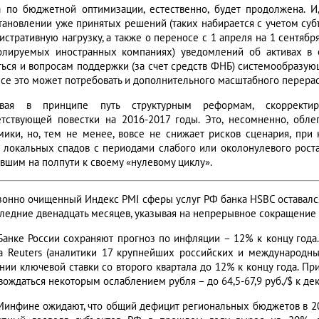
а по бюджетной оптимизации, естественно, будет продолжена. И
тановлении уже принятых решений (таких набирается с учетом суб
истративную нагрузку, а также о переносе с 1 апреля на 1 сентябр
олируемых иностранных компаниях) уведомлений об активах в 
ться и вопросам поддержки (за счет средств ФНБ) системообразу
Все это может потребовать и дополнительного масштабного перера
ывая в принципе путь структурным реформам, скорректир
етствующей повестки на 2016-2017 годы. Это, несомненно, обле
мики, но, тем не менее, вовсе не снижает рисков сценария, пр
 локальных спадов с периодами слабого или околонулевого роста
явшим на полпути к своему «нулевому циклу».
езонно очищенный Индекс PMI сферы услуг РФ банка HSBC оставался
следние двенадцать месяцев, указывая на непрерывное сокращение 
 Банке России сохраняют прогноз по инфляции – 12% к концу года.
а Reuters (аналитики 17 крупнейших российских и международны
нии ключевой ставки со второго квартала до 12% к концу года. П
вождаться некоторым ослаблением рубля – до 64,5-67,9 руб./$ к де
 Минфине ожидают, что общий дефицит региональных бюджетов в 201