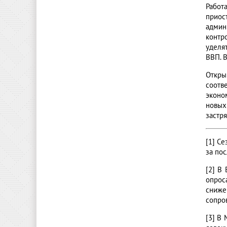
Работ
приос
админ
контр
уделя
ВВП. 
Откр
соотв
эконо
новых
застр
[1] С
за по
[2] В
опрос
сниже
сопро
[3] В