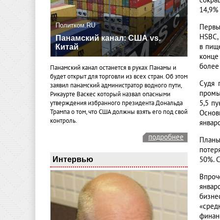
сокра
14,9% 
Политком.RU
Первы
HSBC,
Панамский канал: США vs.
в пищ
Китай
конце
более 
Панамский канал останется в руках Панамы и
будет открыт для торговли из всех стран. Об этом
Судя 
заявил панамский администратор водного пути,
промы
Рикаурте Васкес который назвал опасными
5,5 п
утверждения избранного президента Дональда
Трампа о том, что США должны взять его под свой
Основ
контроль.
январ
подробнее
Планы
потер
Интервью
50%. 
Впроч
январ
бизне
«сред
финан