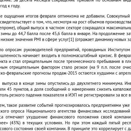
щение. За десять месяцев сокращение прибыли по основным видам
год к году.
е ощущения итогов февраля оптимизма не добавили. Совокупный 
 свидетельствует о том, что, несмотря на рост объемов производст
епроме), общий выпуск в частном секторе сокращался максимальны
 зимы до 44,7 балла после 45,6 балла в январе. На продолжение з
низкие значения PMI в сфере услуг[1] (отражает динамику новых зака
по опросам руководителей предприятий, проводимых Институтом 
шленность начинает входить в полномасштабный кризис. В февр
ункта и стал отрицательным после трехмесячного пребывания в пл
ным отрицательным фактором стало резкое (на 9 п.п. после очис
ско-февральские прогнозы продаж-2015 остаются худшими с апреля
 выпуска в конце зимы опустились до двухлетнего минимума. Ин
яли 45 пунктов, а доля сообщений о намерениях снизить капвлож
Столь резкого падения показателя в ИЭП не регистрировали за все
ем, такое развитие событий прогнозировалось предприятиями уже 
ского опроса Национального агентства финансовых исследований
са отмечают ухудшение финансового положения своей компани
нее» (43%) в текущих условиях. Но при этом каждый пятый рес
сового состояния своей компании. В принципе это коррелирует с д