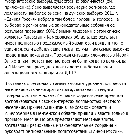
губернаторские выборы, существенно различается (см.
приложение). Ясно выделяется восьмерка регионов, где
лояльность наиболее высока: на думских выборах 2011 г.
«Единая Россия» набрала там более половины голосов, на
выборах в региональные законодательные собрания ее
результат превышал 60%. Явными лидерами в этом списке
являются Татарстан и Кемеровская область, где результат
имеет полностью предсказуемый характер, и вряд ли кто-то
удивится, если действующие главы получат там самые высокие
процентные показатели. Похожая ситуация сложилась в Марий
Эл, хотя там протестные настроения были когда-то велики, да
и Л.Маркелов приходил к власти через выборы в роли
оппозиционного кандидата от ЛДПР.
В остальных регионах с самым высоким уровнем лояльности
населения есть некоторая интрига, связанная с тем, что
губернаторы там – новые. Им, таким образом, еще предстоит
воспользоваться в своих интересах лояльностью местного
населения. Причем А.Никитин в Тамбовской области и
И.Белозерцев в Пензенской области пришли к власти только в
прошлом месяце. Но оба представляют местные элиты,
возглавляли региональные законодательные собрания и
руководят региональными политсоветами «Единой России».