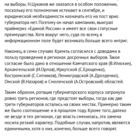
на выборы. Н.Цуканов же оказался в особом положении,
поскольку его полномочия истекают в сентябре, и
юридической необходимости назначать его на пост врио
губернатора нет. Поэтому он начал кампанию, выиграл
праймериз «Единой России» и имеет все свои статусные
преимущества. Хотя вокруг него, судя по всему, в
информационном поле будет возникать больше всего интриг.
Наконец, в семи случаях Кремль согласился с доводами в
пользу проведения в регионах досрочных выборов. Такое
согласие было дано в отношении Камчатского края (В.Илюхин),
Архангельской (И.Орлов), Иркутской (С.Ерощенко),
Костромской (С.Ситников), Ленинградской (А.Дрозденко),
Омской (В.Назаров) и Смоленской (А.Островский) областей.
Таким образом, ротация губернаторского корпуса затронула
ровно треть регионов, где предстоят выборы, тогда как две
трети губернаторов остались на своих местах. Примерно таким
же было соотношение и в прошлом году. Кроме того, далеко
не везде в тех регионах, где власть сменилась, эта замена
носила резкий характер. Подобные случаи, напротив, являются
единичными, хотя о них, конечно, больше всего говорят.