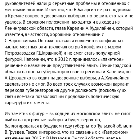
руководителей налицо серьезные проблемы в отношениях с
местными элитами. Известно, что В.Басаргин не раз поднимал
в Кремле вопрос о досрочных выборах, но решить его так и не
удалось. В сложном положении находится и выходец из
Ленинградской области, глава Карелии А.Худилайнен, который
известен, в частности, хорошими отношениями с
С.Нарышкиным. Он тоже оказался вовлечен в конфликты с
частью местных элит (включая острый конфликт с мэром
Петрозаводска Г.Ширшиной) и не смог стать популярной
фигурой. Напомним, что в 2012 г. принималось «пакетное»
решение о назначении представителей элиты Ленинградской
области на посты губернаторов своего региона и Карелии, но
А.Дрозденко выходит на досрочные выборы, а А.Худилайнен
сделать это не смог. Во всех трех случаях возможен вариант
перехода губернаторов на другие должности (поскольку их
связи все-таки позволяют им продолжить политическую
карьеру) и их замены.
Из заметных фигур – выходцев из московской элиты не смог
выйти на досрочные выборы и будет, вероятно,
баллотироваться в будущем году губернатор Тульской области
В.Груздев. Также интересно, что из связанных с «Газпромом»
назначенцев 2012 г. В.Назаров в Омской области идет на