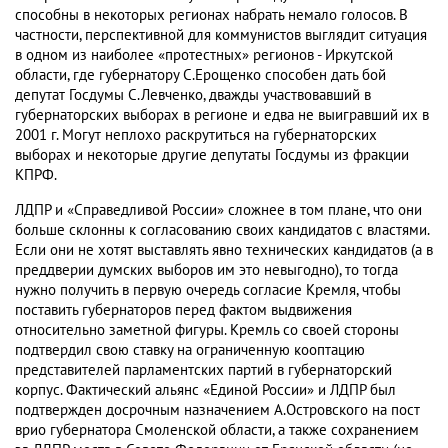
способны в некоторых регионах набрать немало голосов. В
частности, перспективной для коммунистов выглядит ситуация
в одном из наиболее «протестных» регионов - Иркутской
области, где губернатору С.Ерощенко способен дать бой
депутат Госдумы С.Левченко, дважды участвовавший в
губернаторских выборах в регионе и едва не выигравший их в
2001 г. Могут неплохо раскрутиться на губернаторских
выборах и некоторые другие депутаты Госдумы из фракции
КПРФ.
ЛДПР и «Справедливой России» сложнее в том плане, что они
больше склонны к согласованию своих кандидатов с властями.
Если они не хотят выставлять явно технических кандидатов (а в
преддверии думских выборов им это невыгодно), то тогда
нужно получить в первую очередь согласие Кремля, чтобы
поставить губернаторов перед фактом выдвижения
относительно заметной фигуры. Кремль со своей стороны
подтвердил свою ставку на ограниченную кооптацию
представителей парламентских партий в губернаторский
корпус. Фактический альянс «Единой России» и ЛДПР был
подтвержден досрочным назначением А.Островского на пост
врио губернатора Смоленской области, а также сохранением