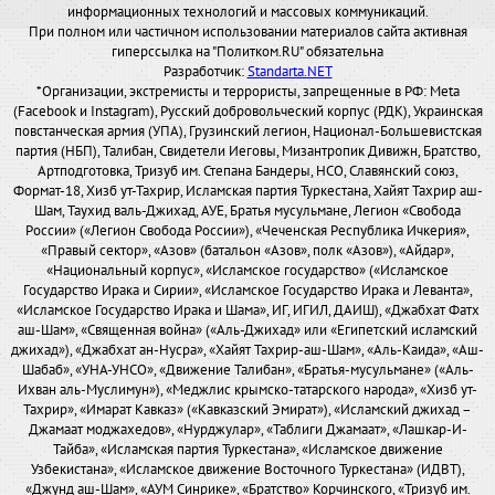
информационных технологий и массовых коммуникаций.
При полном или частичном использовании материалов сайта активная
гиперссылка на "Политком.RU" обязательна
Разработчик:
Standarta.NET
*Организации, экстремисты и террористы, запрещенные в РФ: Meta
(Facebook и Instagram), Русский добровольческий корпус (РДК), Украинская
повстанческая армия (УПА), Грузинский легион, Национал-Большевистская
партия (НБП), Талибан, Свидетели Иеговы, Мизантропик Дивижн, Братство,
Артподготовка, Тризуб им. Степана Бандеры, НСО, Славянский союз,
Формат-18, Хизб ут-Тахрир, Исламская партия Туркестана, Хайят Тахрир аш-
Шам, Таухид валь-Джихад, АУЕ, Братья мусульмане, Легион «Свобода
России» («Легион Свобода России»), «Чеченская Республика Ичкерия»,
«Правый сектор», «Азов» (батальон «Азов», полк «Азов»), «Айдар»,
«Национальный корпус», «Исламское государство» («Исламское
Государство Ирака и Сирии», «Исламское Государство Ирака и Леванта»,
«Исламское Государство Ирака и Шама», ИГ, ИГИЛ, ДАИШ), «Джабхат Фатх
аш-Шам», «Священная война» («Аль-Джихад» или «Египетский исламский
джихад»), «Джабхат ан-Нусра», «Хайят Тахрир-аш-Шам», «Аль-Каида», «Аш-
Шабаб», «УНА-УНСО», «Движение Талибан», «Братья-мусульмане» («Аль-
Ихван аль-Муслимун»), «Меджлис крымско-татарского народа», «Хизб ут-
Тахрир», «Имарат Кавказ» («Кавказский Эмират»), «Исламский джихад –
Джамаат моджахедов», «Нурджулар», «Таблиги Джамаат», «Лашкар-И-
Тайба», «Исламская партия Туркестана», «Исламское движение
Узбекистана», «Исламское движение Восточного Туркестана» (ИДВТ),
«Джунд аш-Шам», «АУМ Синрике», «Братство» Корчинского, «Тризуб им.