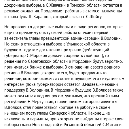
досрочные выборы, а С.Жвачкин в Томской области остается в
режиме ожидания. Продолжает работать в статусе назначенца
и глава Тувы Ш.Кара-оол, который связан с С.Шойгу.
Не проводятся досрочные выборы и в ряде регионов, которые
еще по прежнему опыту своей работы опекает первый
заместитель главы президентской администрации В.Володин.
Но если в отношении выборов в Ульяновской области в
будущем году все достаточно прозрачно (действующий
губернатор С.Морозов должен сохранить свой пост), то
решения по Саратовской области и Мордовии будут, вероятно,
приниматься ближе к выборам. В отношении своего родного
региона В.Володин, скорее всего, будет продвигать то
решение, которое окажется соответствующим его ситуативным
интересам (пока губернатором остается В.Радаев, имеющий
поддержку В.Володина). В Мордовии будущее В.Волкова также
может оказаться под вопросом, учитывая, что прежний глава
республики Н.Меркушкин, ставленником которого является
В.Волков, стал подвергаться критике за работу на своем
нынешнем посту главы Самарской области. Наконец, не
исключены и варианты, при которых не выйдут на вторые свои
выборы главы Новгородской и Рязанской областей С.Митин и