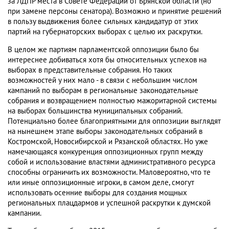
за ЛДПР места в Совете Федерации от Брянской области (но
при замене персоны сенатора). Возможно и принятие решений
в пользу выдвижения более сильных кандидатур от этих
партий на губернаторских выборах с целью их раскрутки.
В целом же партиям парламентской оппозиции было бы
интереснее добиваться хотя бы относительных успехов на
выборах в представительные собрания. Но таких
возможностей у них мало - в связи с небольшим числом
кампаний по выборам в региональные законодательные
собрания и возвращением полностью мажоритарной системы
на выборах большинства муниципальных собраний.
Потенциально более благоприятными для оппозиции выглядят
на нынешнем этапе выборы законодательных собраний в
Костромской, Новосибирской и Рязанской областях. Но уже
намечающаяся конкуренция оппозиционных групп между
собой и использование властями административного ресурса
способны ограничить их возможности. Маловероятно, что те
или иные оппозиционные игроки, в самом деле, смогут
использовать осенние выборы для создания мощных
региональных плацдармов и успешной раскрутки к думской
кампании.