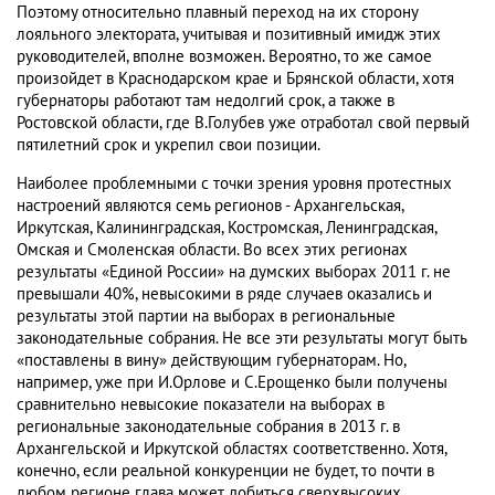
Поэтому относительно плавный переход на их сторону
лояльного электората, учитывая и позитивный имидж этих
руководителей, вполне возможен. Вероятно, то же самое
произойдет в Краснодарском крае и Брянской области, хотя
губернаторы работают там недолгий срок, а также в
Ростовской области, где В.Голубев уже отработал свой первый
пятилетний срок и укрепил свои позиции.
Наиболее проблемными с точки зрения уровня протестных
настроений являются семь регионов - Архангельская,
Иркутская, Калининградская, Костромская, Ленинградская,
Омская и Смоленская области. Во всех этих регионах
результаты «Единой России» на думских выборах 2011 г. не
превышали 40%, невысокими в ряде случаев оказались и
результаты этой партии на выборах в региональные
законодательные собрания. Не все эти результаты могут быть
«поставлены в вину» действующим губернаторам. Но,
например, уже при И.Орлове и С.Ерощенко были получены
сравнительно невысокие показатели на выборах в
региональные законодательные собрания в 2013 г. в
Архангельской и Иркутской областях соответственно. Хотя,
конечно, если реальной конкуренции не будет, то почти в
любом регионе глава может добиться сверхвысоких