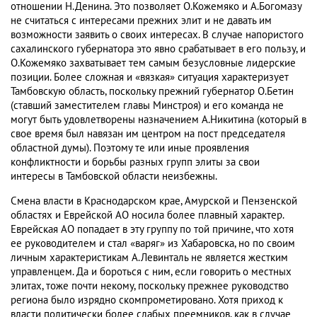
отношении Н.Денина. Это позволяет О.Кожемяко и А.Богомазу
не считаться с интересами прежних элит и не давать им
возможности заявить о своих интересах. В случае напористого
сахалинского губернатора это явно срабатывает в его пользу, и
О.Кожемяко захватывает тем самым безусловные лидерские
позиции. Более сложная и «вязкая» ситуация характеризует
Тамбовскую область, поскольку прежний губернатор О.Бетин
(ставший заместителем главы Минстроя) и его команда не
могут быть удовлетворены назначением А.Никитина (который в
свое время был навязан им центром на пост председателя
областной думы). Поэтому те или иные проявления
конфликтности и борьбы разных групп элиты за свои
интересы в Тамбовской области неизбежны.
Смена власти в Краснодарском крае, Амурской и Пензенской
областях и Еврейской АО носила более плавный характер.
Еврейская АО попадает в эту группу по той причине, что хотя
ее руководителем и стал «варяг» из Хабаровска, но по своим
личным характеристикам А.Левинталь не является жестким
управленцем. Да и бороться с ним, если говорить о местных
элитах, тоже почти некому, поскольку прежнее руководство
региона было изрядно скомпрометировано. Хотя приход к
власти политически более слабых преемников, как в случае