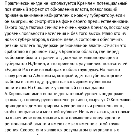
Практически нигде не используется Кремлем потенциальный
позитивный эффект от обновления власти, позволяющий
привлечь внимание избирателей к новому губернатору, если
он выигрышно смотрится на фоне своего предшественниками.
Такого рода тактика сейчас не очень нужна Кремлю, поскольку
уровень лояльности населения и без того высок. Мало кто из
новых губернаторов, в самом деле, в состоянии обеспечить
резкий всплеск поддержки региональной власти. Отчасти это
сработало в прошлом году в Брянской области, где перед
выборами был отстранен от должности малопопулярный
губернатор Н.Денин, и это привело к улучшению показателей
«Единой России» на выборах в областную думу. Но нового
главу региона А.Богомаза, который идет на губернаторские
выборы в этом году, трудно назвать ярким публичным
политиком. На Сахалине уволенный со скандалом
А.Хорошавин имел вполне достаточный уровень поддержки
граждан, а новому руководителю региона, «варягу» О.Кожемяко
приходится демонстрировать уверенность и решительность,
чтобы понравиться местной публике. Нельзя сказать, что новые
назначения использовались для повышения популярности
региональной власти и имеют смысл именно с этой точки
зрения. Скорее они являются результатом внутриэлитных