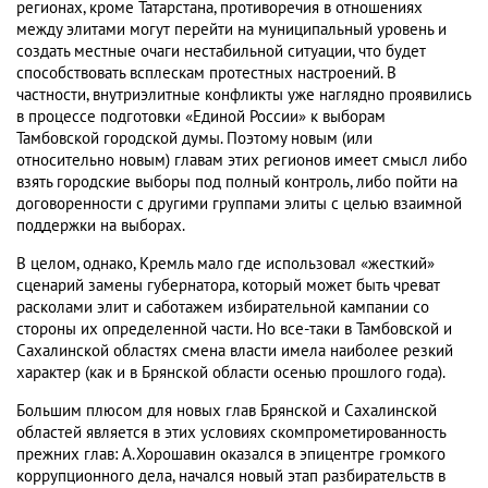
регионах, кроме Татарстана, противоречия в отношениях
между элитами могут перейти на муниципальный уровень и
создать местные очаги нестабильной ситуации, что будет
способствовать всплескам протестных настроений. В
частности, внутриэлитные конфликты уже наглядно проявились
в процессе подготовки «Единой России» к выборам
Тамбовской городской думы. Поэтому новым (или
относительно новым) главам этих регионов имеет смысл либо
взять городские выборы под полный контроль, либо пойти на
договоренности с другими группами элиты с целью взаимной
поддержки на выборах.
В целом, однако, Кремль мало где использовал «жесткий»
сценарий замены губернатора, который может быть чреват
расколами элит и саботажем избирательной кампании со
стороны их определенной части. Но все-таки в Тамбовской и
Сахалинской областях смена власти имела наиболее резкий
характер (как и в Брянской области осенью прошлого года).
Большим плюсом для новых глав Брянской и Сахалинской
областей является в этих условиях скомпрометированность
прежних глав: А.Хорошавин оказался в эпицентре громкого
коррупционного дела, начался новый этап разбирательств в