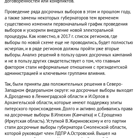
договоренностей или конфликтов.
Проведение ряда досрочных выборов в этом и прошлом году,
а также замены некоторых губернаторов тем временем
существенно изменили первоначальный график проведения
выборов и ускорили внедрение новой электоральной
процедуры. Как известно, в 2017 г. список регионов, где
выборы по новой схеме еще не проводились, будет полностью
исчерпан, и в ряде регионов должны пройти уже вторые
выборы. Анализ решений в пользу одних досрочных кампаний
и не в пользу других свидетельствует о том, что главным
фактором стали неформальные отношения с президентской
администрацией и ключевыми группами влияния.
Так, были приняты два положительных решения в Северо-
Западном федеральном округе: на досрочные выборы выходят
А.Дрозденко в Ленинградской области и И.Орлов в
Архангельской области, которые имеют поддержку элиты
питерского происхождения. Долго и активно добивались права
на досрочные выборы В.Илюхин (Камчатка) и С.Ерощенко
(Иркутская область). Уступкой В.Жириновскому и его партии
стали досрочные выборы губернатора Смоленской области,
которой руководит член ЛДПР А.Островский. Вышел на