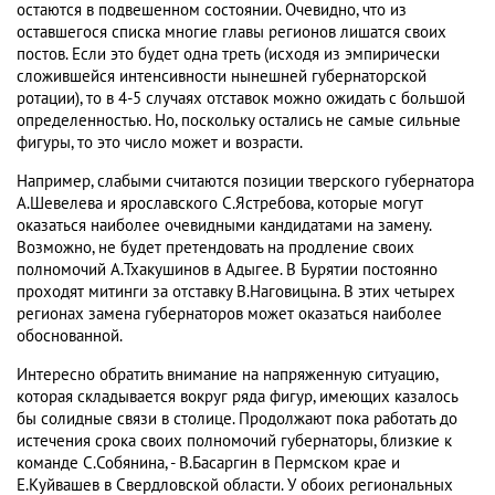
остаются в подвешенном состоянии. Очевидно, что из
оставшегося списка многие главы регионов лишатся своих
постов. Если это будет одна треть (исходя из эмпирически
сложившейся интенсивности нынешней губернаторской
ротации), то в 4-5 случаях отставок можно ожидать с большой
определенностью. Но, поскольку остались не самые сильные
фигуры, то это число может и возрасти.
Например, слабыми считаются позиции тверского губернатора
А.Шевелева и ярославского С.Ястребова, которые могут
оказаться наиболее очевидными кандидатами на замену.
Возможно, не будет претендовать на продление своих
полномочий А.Тхакушинов в Адыгее. В Бурятии постоянно
проходят митинги за отставку В.Наговицына. В этих четырех
регионах замена губернаторов может оказаться наиболее
обоснованной.
Интересно обратить внимание на напряженную ситуацию,
которая складывается вокруг ряда фигур, имеющих казалось
бы солидные связи в столице. Продолжают пока работать до
истечения срока своих полномочий губернаторы, близкие к
команде С.Собянина, - В.Басаргин в Пермском крае и
Е.Куйвашев в Свердловской области. У обоих региональных