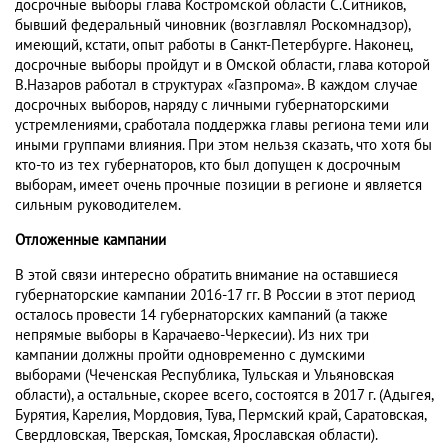
досрочные выборы глава Костромской области С.Ситников,
бывший федеральный чиновник (возглавлял Роскомнадзор),
имеющий, кстати, опыт работы в Санкт-Петербурге. Наконец,
досрочные выборы пройдут и в Омской области, глава которой
В.Назаров работал в структурах «Газпрома». В каждом случае
досрочных выборов, наряду с личными губернаторскими
устремлениями, сработала поддержка главы региона теми или
иными группами влияния. При этом нельзя сказать, что хотя бы
кто-то из тех губернаторов, кто был допущен к досрочным
выборам, имеет очень прочные позиции в регионе и является
сильным руководителем.
Отложенные кампании
В этой связи интересно обратить внимание на оставшиеся
губернаторские кампании 2016-17 гг. В России в этот период
осталось провести 14 губернаторских кампаний (а также
непрямые выборы в Карачаево-Черкесии). Из них три
кампании должны пройти одновременно с думскими
выборами (Чеченская Республика, Тульская и Ульяновская
области), а остальные, скорее всего, состоятся в 2017 г. (Адыгея,
Бурятия, Карелия, Мордовия, Тува, Пермский край, Саратовская,
Свердловская, Тверская, Томская, Ярославская области).