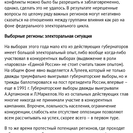
конфликты можно было бы разрешить и заблаговременно,
однако, сделать это не удалось. В результате нерешенные
вопросы по целому ряду важных регионов могут негативно
сказаться на отношениях между группами влияния как раз на
фоне федерального электорального цикла.
Выборные регионы: электоральная ситуация
На выборах этого года мало кто из действующих губернаторов
имеет большой электоральный опыт, либо вообще когда-либо
участвовал в конкурентных выборах (выдвижение в роли
«паровоза» «Единой России» не стоит считать таким опытом).
На общем фоне явно выделяется А.Тулеев, который не только
дважды триумфально выигрывал губернаторские выборы, но и
трижды баллотировался на пост президента России, впервые –
еще в 1991 г. Губернаторские выборы дважды выигрывали
А.Артамонов и Л.Маркелов. Но из остальных действующих глав
многие никогда не принимали участие в конкурентных
кампаниях. Впрочем, лояльность населения, ограничение
конкуренции, слабость или отсутствие оппозиции позволяют
всем рассчитывать на успех, скорее всего – в первом туре.
В то же время протестный потенциал регионов, где проходят