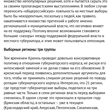
множество непопулярных решений, хотя и пытается скрыть это
за своими пропагандистскими выступлениями. В любом случае
переносить «общероссийскую» лояльность на местные выборы
было бы некорректным, поскольку у людей, как правило,
накапливается множество претензий к работе именно
региональной и муниципальной власти, что негативно влияет
на ее поддержку. Поэтому вполне возможными становятся
большие «зазоры» между поддержкой федеральной власти и
местного губернатора, и этим может пользоваться оппозиция.
Выборные регионы: три группы
Тем временем Кремль проводит довольно консервативную
политику в отношении губернаторского корпуса, не рискуя его
интенсивной заменой и не делая ставки на его обновление. В
кризисный период появились дополнительные аргументы для
того, чтобы не принимать слишком резких решений по поводу
ротации губернаторского корпуса. Интересно, что 21 регион,
где предстоят губернаторские выборы, поделился на три
равные части. Только в семи регионах власть перед выборами
сменилась. В одном случае это произошло в прошлом году
(Брянская область), в остальных – уже в текущем
(Краснодарский край, Амурская, Пензенская, Сахалинская,