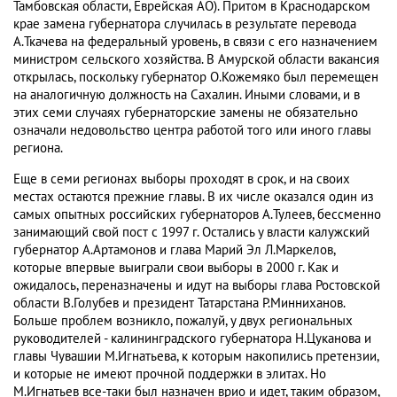
Тамбовская области, Еврейская АО). Притом в Краснодарском
крае замена губернатора случилась в результате перевода
А.Ткачева на федеральный уровень, в связи с его назначением
министром сельского хозяйства. В Амурской области вакансия
открылась, поскольку губернатор О.Кожемяко был перемещен
на аналогичную должность на Сахалин. Иными словами, и в
этих семи случаях губернаторские замены не обязательно
означали недовольство центра работой того или иного главы
региона.
Еще в семи регионах выборы проходят в срок, и на своих
местах остаются прежние главы. В их числе оказался один из
самых опытных российских губернаторов А.Тулеев, бессменно
занимающий свой пост с 1997 г. Остались у власти калужский
губернатор А.Артамонов и глава Марий Эл Л.Маркелов,
которые впервые выиграли свои выборы в 2000 г. Как и
ожидалось, переназначены и идут на выборы глава Ростовской
области В.Голубев и президент Татарстана Р.Минниханов.
Больше проблем возникло, пожалуй, у двух региональных
руководителей - калининградского губернатора Н.Цуканова и
главы Чувашии М.Игнатьева, к которым накопились претензии,
и которые не имеют прочной поддержки в элитах. Но
М.Игнатьев все-таки был назначен врио и идет, таким образом,