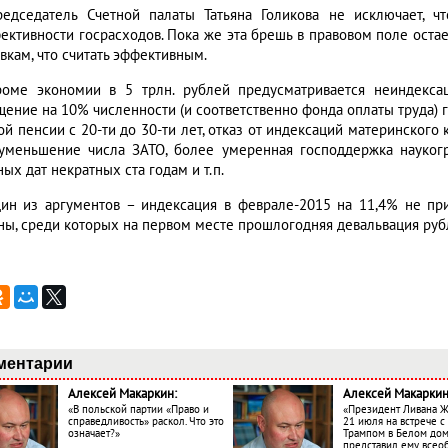
редседатель Счетной палаты Татьяна Голикова не исключает, ч
ективности госрасходов. Пока же эта брешь в правовом поле остае
вкам, что считать эффективным.
роме экономии в 5 трлн. рублей предусматривается неиндекса
щение на 10% численности (и соответственно фонда оплаты труда) 
ой пенсии с 20-ти до 30-ти лет, отказ от индексаций материнского
уменьшение числа ЗАТО, более умеренная господдержка науког
ых дат некратных ста годам и т.п.
дин из аргументов – индексация в феврале-2015 на 11,4% не при
ны, среди которых на первом месте прошлогодняя девальвация рубля
ментарии
Алексей Макаркин:
Алексей Макаркин
«В польской партии «Право и
«Президент Ливана 
справедливость» раскол. Что это
21 июля на встрече 
означает?»
Трампом в Белом до
представил ему все