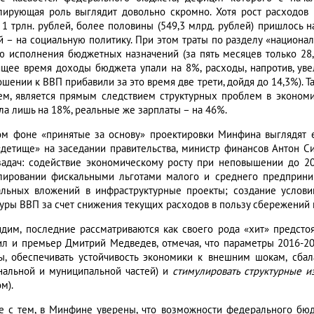
лирующая роль выглядит довольно скромно. Хотя рост расходов
 1 трлн. рублей, более половины (549,3 млрд. рублей) пришлось н
й – на социальную политику. При этом траты по разделу «национа
ю исполнения бюджетных назначений (за пять месяцев только 28,
ящее время доходы бюджета упали на 8%, расходы, напротив, уве
ошении к ВВП прибавили за это время две трети, дойдя до 14,3%). 
ем, является прямым следствием структурных проблем в экономи
ла лишь на 18%, реальные же зарплаты – на 46%.
ом фоне «принятые за основу» проектировки Минфина выглядят 
«детище» на заседании правительства, министр финансов Антон 
задач: содействие экономическому росту при неповышении до 
лировании фискальными льготами малого и среднего предприни
альных вложений в инфраструктурные проекты; создание услови
туры ВВП за счет снижения текущих расходов в пользу сбережений 
идим, последние рассматриваются как своего рода «хит» предст
ил и премьер Дмитрий Медведев, отмечая, что параметры 2016-2
ы, обеспечивать устойчивость экономики к внешним шокам, сба
нальной и муниципальной частей) и
стимулировать структурные и
м).
е с тем, в Минфине уверены, что возможности федерального бюд