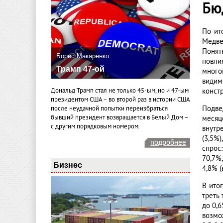
Бю
По ит
Медве
Понят
Борис Макаренко
повли
Трамп 47-ой
много
видим
Дональд Трамп стал не только 45-ым, но и 47-ым
конст
президентом США – во второй раз в истории США
Подве
после неудачной попытки переизбраться
бывший президент возвращается в Белый Дом –
месяц
с другим порядковым номером.
внутр
(3,5%
подробнее
спрос
70,7%
Бизнес
4,8% (
В ито
треть
до 0,
возмо