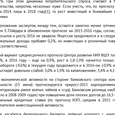
,8%. При этом динамика потребительского спроса, считают в
тельства, напротив, несколько хуже. Если учесть, что, по прогно
ю-2014 лишь в 2018 году[1], то рост инвестиций в ближайшие 
мики.
оложения экспертов, между тем, остаются заметно менее оптими
м. Е.Т.Гайдара в обновленном прогнозе на 2015-2016 годы, соглас
осылок к росту-2016 не увидели. Рецессия продолжится и в следую
реальные доходы прибавят 0,2%, но инвестиции и розничный това
соответственно).
ый вариант среднесрочного прогноза Центра развития НИУ ВШЭ то
1%, в 2016 году – еще на 0,9%, рост в 1,8-1,9% начнется только
ооборота (-9,6%) в текущем году продолжится и в 2016-ом (-0,9% 
выглядит довольно слабой: 3,0% и 1,9% по капвложениям; 3,4% и 4,
 экономической активности на стороне банковского сектора ко
льности (23 июня) прогнозируется прирост-2015 корпоративн
ктуризации ранее взятых займов и ссуд). Банковская розница, наоб
ыло в 2008-2009 годах) при повышении доли плохих долгов до 16,5-
альные кредитные ставки (по прогнозу ИЭП, средняя в 2015 го
ичителем инвестиционной активности.
е каса6ется федерального бюджета, дефицит которого с начал