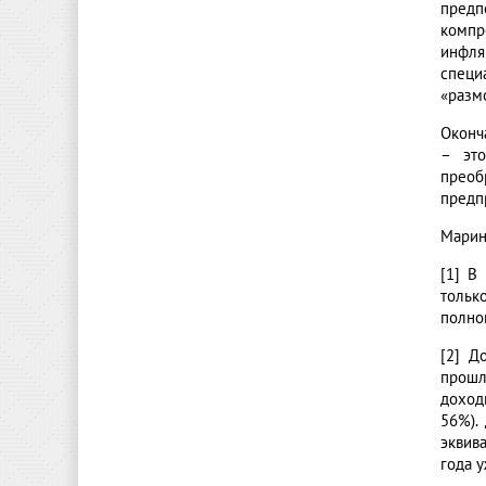
предп
компр
инфля
специ
«разм
Оконч
– это
преоб
предп
Марин
[1] В
тольк
полно
[2] Д
прошл
доход
56%).
эквив
года у