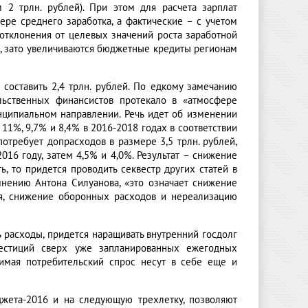
2 трлн. рублей). При этом для расчета зарплат
ре среднего заработка, а фактические – с учетом
отклонения от целевых значений роста заработной
, зато увеличиваются бюджетные кредиты регионам
составить 2,4 трлн. рублей. По едкому замечанию
льственных финансистов протекало в «атмосфере
инципиальном направлении. Речь идет об изменении
11%, 9,7% и 8,4% в 2016-2018 годах в соответствии
отребует допрасходов в размере 3,5 трлн. рублей,
016 году, затем 4,5% и 4,0%. Результат – снижение
ь, то придется проводить секвестр других статей в
 мнению Антона Силуанова, «это означает снижение
ия, снижение оборонных расходов и нереализацию
ь расходы, придется наращивать внутренний госдолг
естиций сверх уже запланированных ежегодных
сжимая потребительский спрос несут в себе еще и
джета-2016 и на следующую трехлетку, позволяют