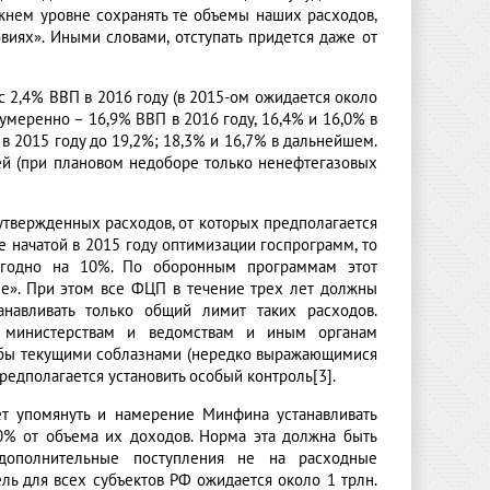
жнем уровне сохранять те объемы наших расходов,
иях». Иными словами, отступать придется даже от
 2,4% ВВП в 2016 году (в 2015-ом ожидается около
умеренно – 16,9% ВВП в 2016 году, 16,4% и 16,0% в
 в 2015 году до 19,2%; 18,3% и 16,7% в дальнейшем.
й (при плановом недоборе только ненефтегазовых
утвержденных расходов, от которых предполагается
е начатой в 2015 году оптимизации госпрограмм, то
егодно на 10%. По оборонным программам этот
ше». При этом все ФЦП в течение трех лет должны
навливать только общий лимит таких расходов.
, министерствам и ведомствам и иным органам
чтобы текущими соблазнами (нередко выражающимися
редполагается установить особый контроль[3].
т упомянуть и намерение Минфина устанавливать
% от объема их доходов. Норма эта должна быть
 дополнительные поступления не на расходные
ель для всех субъектов РФ ожидается около 1 трлн.