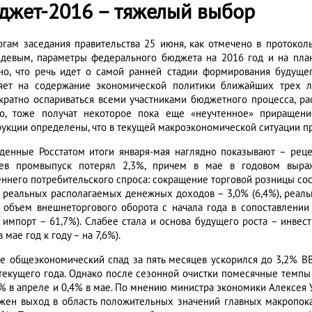
джет-2016 – тяжелый выбор
огам заседания правительства 25 июня, как отмечено в проток
девым, параметры федерального бюджета на 2016 год и на план
но, что речь идет о самой ранней стадии формирования будуще
яет на содержание экономической политики ближайших трех ле
кратно оспариваться всеми участниками бюджетного процесса, ра
о, тоже получат некоторое пока еще «неучтенное» приращен
рукции определены, что в текущей макроэкономической ситуации п
денные Росстатом итоги января-мая наглядно показывают – рецес
ев промвыпуск потерял 2,3%, причем в мае в годовом выраж
еннего потребительского спроса: сокращение торговой розницы сост
), реальных располагаемых денежных доходов – 3,0% (6,4%), реаль
: объем внешнеторгового оборота с начала года в сопоставлении
, импорт – 61,7%). Слабее стала и основа будущего роста – инвес
в мае год к году – на 7,6%).
ге общеэкономический спад за пять месяцев ускорился до 3,2% В
 текущего года. Однако после сезонной очистки помесячные темпы 
6% в апреле и 0,4% в мае. По мнению министра экономики Алексея У
жен выход в область положительных значений главных макропоказ