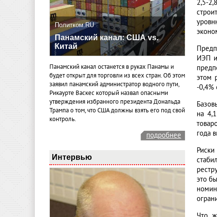
2,5-2
строи
уровн
Политком.RU
эконо
Панамский канал: США vs.
Китай
Предп
ИЭП и
Панамский канал останется в руках Панамы и
предп
будет открыт для торговли из всех стран. Об этом
этом 
заявил панамский администратор водного пути,
-0,4% 
Рикаурте Васкес который назвал опасными
утверждения избранного президента Дональда
Базов
Трампа о том, что США должны взять его под свой
на 4,
контроль.
товар
года 
подробнее
Риски
Интервью
стаби
рестру
это б
номин
огран
Что ж