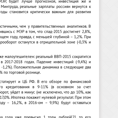
 МЭР, будет лучше прогнозной, инвестиций же и
зу Минтруда, реальные зарплаты россиян вернутся к
годы становится критически важным для развития
стичными, чем у правительственных аналитиков. В
ившись с МЭР в том, что спад-2015 достигнет 2,8%,
щем году, правда, с меньшей глубиной – 1,2%. При
рооборот останутся в отрицательной зоне (-0,3% и
же малоутешителен: реальный ВВП-2015 сократится
 в 2017-2018 годах. Падение инвестиций (-9,4%) и
и -1,2%). Положительная динамика в следующие два
1% по торговой рознице.
нстатирует и ЦБ РФ. В его обзоре по финансовой
ого кредитования в 9-11% (в основном за счет
орот, уйдет в минус (не исключено, что до 10%, как
17,0%. Ипотека покажет нулевой результат. При этом
ду – 16,2%, в 2016-ом – 9,9%) будут оставаться
а года уже превысил 1 трлн. рублей[2], то его