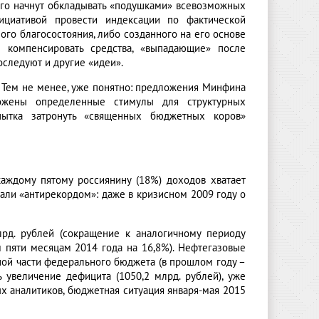
 его начнут обкладывать «подушками» всевозможных
циативой провести индексации по фактической
ого благосостояния, либо созданного на его основе
ы компенсировать средства, «выпадающие» после
оследуют и другие «идеи».
 Тем не менее, уже понятно: предложения Минфина
ожены определенные стимулы для структурных
пытка затронуть «священных бюджетных коров»
каждому пятому россиянину (18%) доходов хватает
вали «антирекордом»: даже в кризисном 2009 году о
лрд. рублей (сокращение к аналогичному периоду
м пяти месяцам 2014 года на 16,8%). Нефтегазовые
ной части федерального бюджета (в прошлом году –
 увеличение дефицита (1050,2 млрд. рублей), уже
х аналитиков, бюджетная ситуация января-мая 2015