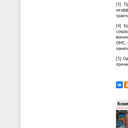
[3] П
неэфф
тракто
[4] К
сокра
военн
ОМС, 
памятн
[5] О
причи
Ком