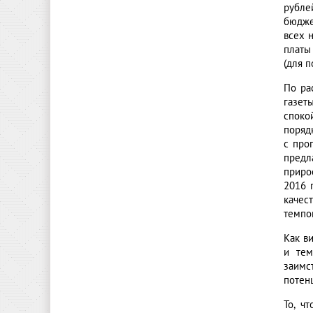
рубле
бюдже
всех 
платы
(для 
По ра
газет
споко
поряд
с про
предл
приро
2016 
качес
темпо
Как в
и тем
заимс
потен
То, ч