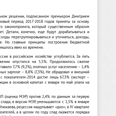
ольном решении, подписанном премьером Дмитрием
овый период 2017-2018 годов приняты за основу.
го законопроекта, который существенным образом
т. Детали, конечно, еще будут дорабатываться и
сходы перегруппировываться и уточняться, доходы,
ие. Но главные принципы построения бюджетной
ришлось явно ко времени.
сия в российском хозяйстве углубляется. За пять
ении опустился на 5,5%. Продолжилось сжатие
авило 7,7% (9,2%), платных услуг населению – 1,4%
ных зарплат – 8,8% (7,3%). Не обрадовал и внешний
 с показателем-2014 достиг лишь 67,3% (экспорт –
тиции в основной капитал с января по май упали на
ВП (оценка МЭР) против 2,4% по данным за первую
спада, в версии МЭР, уменьшаются: с 1,5% в январе
люкаева, рецессия нащупывает «дно»; в IV квартале
ателей, а в целом по году спад окажется порядка