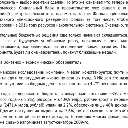
оложить – выбор все-таки сделан. Но это же означает, что теперь
омиссов. Социальный блок в правительстве уже вышел с ини
ции[5], не трогая бюджетные параметры, за счет Фонда национальн
ального «пенсионного резервного фонда» (в том числе, чтоб
орозки» в 2016 году ресурсов накопительной системы). Очевидно, п
ательные бюджетные решения еще только начинают складываться.
 шаг к будущему устойчивому росту, поскольку в них зал
разований, направленных на исполнение задач развития. По
ринята. Будет ли она «засчитана», покажут ближайшие недели.
а Войтенко – экономический обозреватель
 майском исследовании компании Nielsen констатируется: почти 
о на еду и оплату других жизненно важных нужд. В Nielsen это наз
м отсутствии свободных денег заявляли только 4-7% респондентов.
оходы федерального бюджета в январе-мае составили 5359,7 м
ого года на 8,9%), расходы – 6409,9 млрд. рублей (рост к первы
ы (2471,4 млрд. рублей) упали на 2,2%, обеспечив лишь 46% доход
 Другие поступления выросли на 5,6%, но не смогли затормозить
алентного пятой части всех доходов. По мнению многих финансовы
же сильно напоминает август-сентябрь 2009-го.