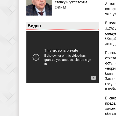
ставку и ужесточил
Антон
сигнал
котор
уже у
В нов
Видео
3,2%)
следу
Общий
доходо
Главн
отказ
есть,
«норм
быть 
Заказ
госуп
в изб
В свя
преде
залож
обяза