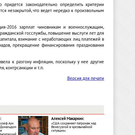
то придется законодательно определить критерии
тся незакрытой, что ведет нередко к произвольным
ция-2016 зарплат чиновникам и военнослужащим,
гражданской госслужбы, повышение выслуги лет для
 капитала, взимание с неработающих лиц платежей в
радов, прекращение финансирования празднования
вела к разгону инфляции, поскольку у нее другие
, контрсанкции и т.п.
Версия для печати
:
Алексей Макаркин:
Жозеф Аун
«США сохраняют патронаж над
с Дональдом
Венесуэлой в чрезвычайной
ме
ситуации»
объемлющий