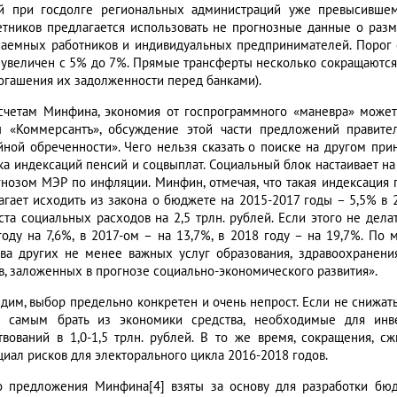
й при госдолге региональных администраций уже превысившем 
тников предлагается использовать не прогнозные данные о разме
наемных работников и индивидуальных предпринимателей. Порог 
 увеличен с 5% до 7%. Прямые трансферты несколько сокращаются
погашения их задолженности перед банками).
счетам Минфина, экономия от госпрограммного «маневра» может 
ы «Коммерсантъ», обсуждение этой части предложений правите
йной обреченности». Чего нельзя сказать о поиске на другом пр
ка индексаций пенсий и соцвыплат. Социальный блок настаивает на 
гнозом МЭР по инфляции. Минфин, отмечая, что такая индексация п
агает исходить из закона о бюджете на 2015-2017 годы – 5,5% в 2
ста социальных расходов на 2,5 трлн. рублей. Если этого не делат
году на 7,6%, в 2017-ом – на 13,7%, в 2018 году – на 19,7%. По
тва других не менее важных услуг образования, здравоохранен
в, заложенных в прогнозе социально-экономического развития».
идим, выбор предельно конкретен и очень непрост. Если не снижат
 самым брать из экономики средства, необходимые для инв
твований в 1,0-1,5 трлн. рублей. В то же время, сокращения, 
циал рисков для электорального цикла 2016-2018 годов.
то предложения Минфина[4] взяты за основу для разработки бю