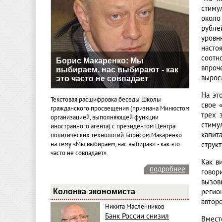
стиму
около
рубле
уровн
насто
соотн
Борис Макаренко: Мы
впроч
выбираем, нас выбирают - как
вырос
это часто не совпадает
На эт
Текстовая расшифровка беседы Школы
свое 
гражданского просвещения (признана Минюстом
трех 
организацией, выполняющей функции
стиму
иностранного агента) с президентом Центра
капит
политических технологий Борисом Макаренко
на тему «Мы выбираем, нас выбирают - как это
струк
часто не совпадает».
Как в
подробнее
говор
вызов
Колонка экономиста
регио
авторо
Никита Масленников
Банк России снизил
Вмест