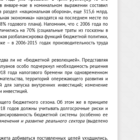
 в январе-мае в номинальном выражении составил
а раздел «национальная оборона», еще 315,6 млрд.
льная экономика» находятся на последнем месте по
8% годового плана). Напомним, что с 2006 года по
личились на 70% (социальные траты из госказны в
Такая разбалансировка функций бюджетной политики,
ке – в 2006-2015 годах производительность труда
едва ли не «бюджетной революцией». Представляя
Силуанов особо подчеркнул необходимость решения
2018 года налогового бремени при одновременном
мательства, территорий опережающего развития и
й для запуска внутренних инвестиций; изменение
и инвестиций.
оящего бюджетного сезона. Об этом же в принципе
018 годов должны учитывать долгосрочные риски и
лансированность бюджетной системы (особенно ее
зменения и развитие реального сектора
(выделено
жета добиваться поставленных целей ухудшились.