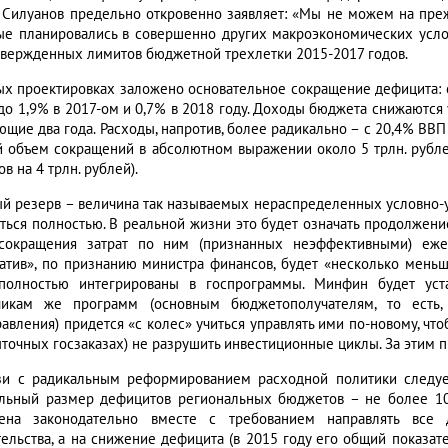
 Силуанов предельно откровенно заявляет: «Мы не можем на пре
ые планировались в совершенно других макроэкономических услов
твержденных лимитов бюджетной трехлетки 2015-2017 годов.
ых проектировках заложено основательное сокращение дефицита: с
 до 1,9% в 2017-ом и 0,7% в 2018 году. Доходы бюджета снижаются 
ющие два года. Расходы, напротив, более радикально – с 20,4% ВВП
 объем сокращений в абсолютном выражении около 5 трлн. рубле
в на 4 трлн. рублей).
ый резерв – величина так называемых нераспределенных условно-
аться полностью. В реальной жизни это будет означать продолжени
 сокращения затрат по ним (признанных неэффективными) еж
атив», по признанию министра финансов, будет «несколько мень
полностью интегрированы в госпрограммы. Минфин будет уста
чикам же программ (основным бюджетополучателям, то есть
равления) придется «с колес» учиться управлять ими по-новому, 
ыточных госзаказах) не разрушить инвестиционные циклы. За этим п
зи с радикальным реформированием расходной политики следуе
льный размер дефицитов региональных бюджетов – не более 10
ена законодательно вместе с требованием направлять все
тельства, а на снижение дефицита (в 2015 году его общий показат