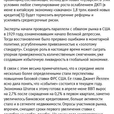
условиях любое стимулирование роста ослаблением ДКП (в
июне в китайскую экономику «закачано» 1,8 трлн. юаней новых
кредитов[3]) будет тормозить внутренние реформы и
усиливать среднесрочные риски.
Эксперты начали проводить параллели с обвалом рынка в США
в 1929 году, ознаменовавшим начало Великой депрессии.
Тогда восстановление было прервано ошибками в монетарной
политике, усугубленными привязанностью к «золотому
стандарту». Сходную роль в настоящее время может сыграть
упорная приверженность количественным смягчениям, уже
создавшим избыточную ликвидность в глобальной экономике.
В связи с этим весьма примечательно, что к середине июля
несколько более определенными стали перспективы
повышения базовой ставки ФРС США. Ее глава Джанет Йеллен
ясно дала понять, что «событие» состоится в текущем году.
Экономика Штатов к этому готова: в апреле-июне ВВП вырос
на 2,7% после сокращения на 0,2% в первом квартале, заметно
увеличилось банковское кредитование, больше активности
стало и в сегменте недвижимости. Опросы участников рынка,
впрочем, смещают сроки первого увеличения ставки с