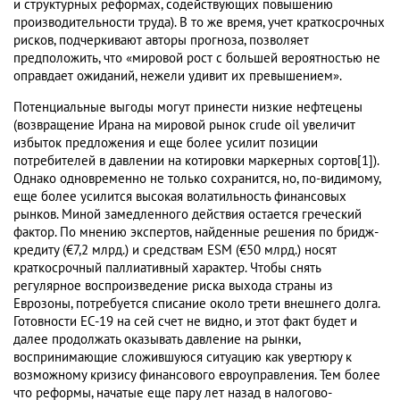
и структурных реформах, содействующих повышению
производительности труда). В то же время, учет краткосрочных
рисков, подчеркивают авторы прогноза, позволяет
предположить, что «мировой рост с большей вероятностью не
оправдает ожиданий, нежели удивит их превышением».
Потенциальные выгоды могут принести низкие нефтецены
(возвращение Ирана на мировой рынок crude oil увеличит
избыток предложения и еще более усилит позиции
потребителей в давлении на котировки маркерных сортов[1]).
Однако одновременно не только сохранится, но, по-видимому,
еще более усилится высокая волатильность финансовых
рынков. Миной замедленного действия остается греческий
фактор. По мнению экспертов, найденные решения по бридж-
кредиту (€7,2 млрд.) и средствам ESM (€50 млрд.) носят
краткосрочный паллиативный характер. Чтобы снять
регулярное воспроизведение риска выхода страны из
Еврозоны, потребуется списание около трети внешнего долга.
Готовности ЕС-19 на сей счет не видно, и этот факт будет и
далее продолжать оказывать давление на рынки,
воспринимающие сложившуюся ситуацию как увертюру к
возможному кризису финансового евроуправления. Тем более
что реформы, начатые еще пару лет назад в налогово-