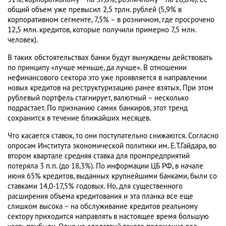
общий объем уже превысил 2,5 трлн. рублей (5,9% в
корпоративном сегменте, 7,5% – в розничном, где просрочено
12,5 млн. кредитов, которые получили примерно 7,5 млн.
человек).
В таких обстоятельствах банки будут вынуждены действовать
по принципу «лучше меньше, да лучше». В отношении
нефинансового сектора это уже проявляется в направлении
новых кредитов на реструктуризацию ранее взятых. При этом
рублевый портфель стагнирует, валютный – несколько
подрастает. По признанию самих банкиров, этот тренд
сохранится в течение ближайших месяцев.
Что касается ставок, то они поступательно снижаются. Согласно
опросам Института экономической политики им. Е.Т.Гайдара, во
втором квартале средняя ставка для промпредприятий
потеряла 3 п.п. (до 18,3%). По информации ЦБ РФ, в начале
июня 65% кредитов, выданных крупнейшими банками, были со
ставками 14,0-17,5% годовых. Но, для существенного
расширения объема кредитования и эта планка все еще
слишком высока – на обслуживание кредитов реальному
сектору приходится направлять в настоящее время большую