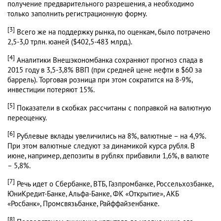
получение предварительного разрешения, а необходимо
только заполнить регистрационную форму.
[3]
Всего же на поддержку рынка, по оценкам, было потрачено
2,5-3,0 трлн. юаней ($402,5-483 млрд.).
[4]
Аналитики Внешэкономбанка сохраняют прогноз спада в
2015 году в 3,5-3,8% ВВП (при средней цене нефти в $60 за
баррель). Торговая розница при этом сократится на 8-9%,
инвестиции потеряют 15%.
[5]
Показатели в скобках рассчитаны с поправкой на валютную
переоценку.
[6]
Рублевые вклады увеличились на 8%, валютные – на 4,9%.
При этом валютные следуют за динамикой курса рубля. В
июне, например, депозиты в рублях прибавили 1,6%, в валюте
– 5,8%.
[7]
Речь идет о Сбербанке, ВТБ, Газпромбанке, Россельхозбанке,
ЮниКредит-Банке, Альфа-Банке, ФК «Открытие», АКБ
«Росбанк», Промсвязьбанке, Райффайзенбанке.
[8]