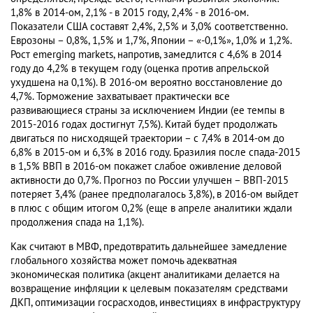
1,8% в 2014-ом, 2,1% - в 2015 году, 2,4% - в 2016-ом.
Показатели США составят 2,4%, 2,5% и 3,0% соответственно.
Еврозоны – 0,8%, 1,5% и 1,7%, Японии – «-0,1%», 1,0% и 1,2%.
Рост emerging markets, напротив, замедлится с 4,6% в 2014
году до 4,2% в текущем году (оценка против апрельской
ухудшена на 0,1%). В 2016-ом вероятно восстановление до
4,7%. Торможение захватывает практически все
развивающиеся страны за исключением Индии (ее темпы в
2015-2016 годах достигнут 7,5%). Китай будет продолжать
двигаться по нисходящей траектории – с 7,4% в 2014-ом до
6,8% в 2015-ом и 6,3% в 2016 году. Бразилия после спада-2015
в 1,5% ВВП в 2016-ом покажет слабое оживление деловой
активности до 0,7%. Прогноз по России улучшен – ВВП-2015
потеряет 3,4% (ранее предполагалось 3,8%), в 2016-ом выйдет
в плюс с общим итогом 0,2% (еще в апреле аналитики ждали
продолжения спада на 1,1%).
Как считают в МВФ, предотвратить дальнейшее замедление
глобального хозяйства может помочь адекватная
экономическая политика (акцент аналитиками делается на
возвращение инфляции к целевым показателям средствами
ДКП, оптимизации госрасходов, инвестициях в инфраструктуру