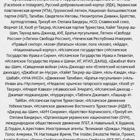
(Facebook и Instagram), Русский добровольческий корпус (РДК), Украинская
повстанческая армия (УПА), Грузинский легион, Национал-Большевистская
партия (НБП), Талибан, Свидетели Иеговы, Мизантропик Дивижн, Братство,
Артподготовка, Тризуб им. Степана Бандеры, НСО, Славянский союз,
Формат-18, Хизб ут-Тахрир, Исламская партия Туркестана, Хайят Тахрир аш-
Шам, Таухид валь-Джихад, АУЕ, Братья мусульмане, Легион «Свобода
России» («Легион Свобода России»), «Чеченская Республика Ичкерия»,
«Правый сектор», «Азов» (батальон «Азов», полк «Азов»), «Айдар»,
«Национальный корпус», «Исламское государство» («Исламское
Государство Ирака и Сирии», «Исламское Государство Ирака и Леванта»,
«Исламское Государство Ирака и Шама», ИГ, ИГИЛ, ДАИШ), «Джабхат Фатх
аш-Шам», «Священная война» («Аль-Джихад» или «Египетский исламский
джихад»), «Джабхат ан-Нусра», «Хайят Тахрир-аш-Шам», «Аль-Каида», «Аш-
Шабаб», «УНА-УНСО», «Движение Талибан», «Братья-мусульмане» («Аль-
Ихван аль-Муслимун»), «Меджлис крымско-татарского народа», «Хизб ут-
Тахрир», «Имарат Кавказ» («Кавказский Эмират»), «Исламский джихад –
Джамаат моджахедов», «Нурджулар», «Таблиги Джамаат», «Лашкар-И-
Тайба», «Исламская партия Туркестана», «Исламское движение
Узбекистана», «Исламское движение Восточного Туркестана» (ИДВТ),
«Джунд аш-Шам», «АУМ Синрике», «Братство» Корчинского, «Тризуб им.
Степана Бандеры», «Организация украинских националистов» (ОУН),
международное общественное движение ЛГБТ, А.Навальный, К.Буданов,
Д.Гордон, А.Арестович. Иностранные агенты: Телеканал «Дождь», Медуза,
Голос Америки, ТК Настоящее Время, The Insider, Deutsche Welle, Проект,