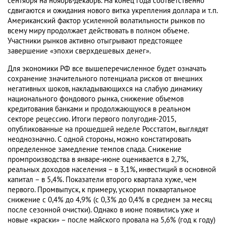
сентября на ноябрь-декабрь. На конец года соответственно
сдвигаются и ожидания нового витка укрепления доллара и т.п.
Американский фактор усиленной волатильности рынков по
всему миру продолжает действовать в полном объеме.
Участники рынков активно отыгрывают предстоящее
завершение «эпохи сверхдешевых денег».
Для экономики РФ все вышеперечисленное будет означать
сохранение значительного потенциала рисков от внешних
негативных шоков, накладывающихся на слабую динамику
национального фондового рынка, снижение объемов
кредитования банками и продолжающуюся в реальном
секторе рецессию. Итоги первого полугодия-2015,
опубликованные на прошедшей неделе Росстатом, выглядят
неоднозначно. С одной стороны, можно констатировать
определенное замедление темпов спада. Снижение
промпроизводства в январе-июне оценивается в 2,7%,
реальных доходов населения – в 3,1%, инвестиций в основной
капитал – в 5,4%. Показатели второго квартала хуже, чем
первого. Промвыпуск, к примеру, ускорил поквартальное
снижение с 0,4% до 4,9% (с 0,3% до 0,4% в среднем за месяц
после сезонной очистки). Однако в июне появились уже и
новые «краски» – после майского провала на 5,6% (год к году)