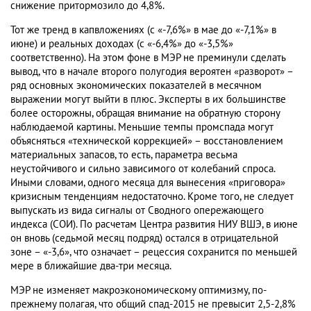
снижение притормозило до 4,8%.
Тот же тренд в капвложениях (с «-7,6%» в мае до «-7,1%» в
июне) и реальных доходах (с «-6,4%» до «-3,5%»
соответственно). На этом фоне в МЭР не преминули сделать
вывод, что в начале второго полугодия вероятен «разворот» –
ряд основных экономических показателей в месячном
выражении могут выйти в плюс. Эксперты в их большинстве
более осторожны, обращая внимание на обратную сторону
наблюдаемой картины. Меньшие темпы промспада могут
объясняться «технической коррекцией» – восстановлением
материальных запасов, то есть, параметра весьма
неустойчивого и сильно зависимого от колебаний спроса.
Иными словами, одного месяца для вынесения «приговора»
кризисным тенденциям недостаточно. Кроме того, не следует
выпускать из вида сигналы от Сводного опережающего
индекса (СОИ). По расчетам Центра развития НИУ ВШЭ, в июне
он вновь (седьмой месяц подряд) остался в отрицательной
зоне – «-3,6», что означает – рецессия сохранится по меньшей
мере в ближайшие два-три месяца.
МЭР не изменяет макроэкономическому оптимизму, по-
прежнему полагая, что общий спад-2015 не превысит 2,5-2,8%