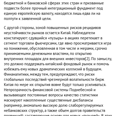
бюджетной и банковской сферах этих стран и призванные
подвести более прочный интеграционный фундамент под
единую европейскую валюту, находятся лишь едва ли на
полпути к заявленной цели.
С другой стороны, зоной повышенных рисков рецидивов
неустойчивости рынков остается Китай. Наблюдатели
констатируют: сдувшийся «пузырь» в акциях перетекает в
сегмент торговли фьючерсами, где явно просматривается игра
на понижение, обусловленная в том числе и мерами, срочно
принимаемыми денежными властями, по открытию
внутренних площадок для внешних инвесторов[2]. По замыслу,
это должно поддержать китайский фондовый рынок и помочь
избежать ему новых драматических коллизий в будущем.
Финаналитики, между тем, предупреждают, что риски
глобальных последствий чрезмерной волатильности бирж
Китая по мере их открытия вовне будут только усиливаться.
Непрозрачность финансовой системы Поднебесной и
вызывающее постоянные вопросы качество статистики
маскируют накопленные существенные дисбалансы
(например, аномально высокую долю слаборегулируемых
небанковских структур, а также объем долгов правительств
провинций), составляющие основу для новых «пузырей». В этих