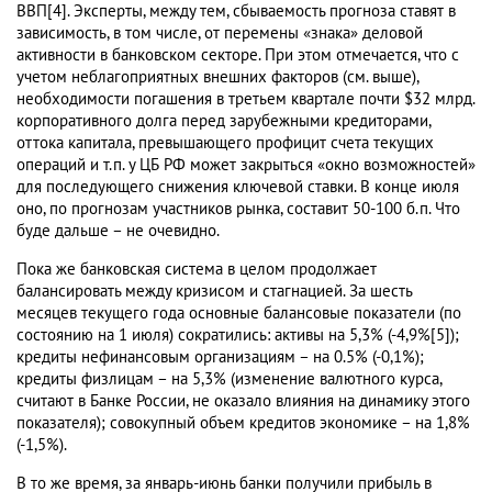
ВВП[4]. Эксперты, между тем, сбываемость прогноза ставят в
зависимость, в том числе, от перемены «знака» деловой
активности в банковском секторе. При этом отмечается, что с
учетом неблагоприятных внешних факторов (см. выше),
необходимости погашения в третьем квартале почти $32 млрд.
корпоративного долга перед зарубежными кредиторами,
оттока капитала, превышающего профицит счета текущих
операций и т.п. у ЦБ РФ может закрыться «окно возможностей»
для последующего снижения ключевой ставки. В конце июля
оно, по прогнозам участников рынка, составит 50-100 б.п. Что
буде дальше – не очевидно.
Пока же банковская система в целом продолжает
балансировать между кризисом и стагнацией. За шесть
месяцев текущего года основные балансовые показатели (по
состоянию на 1 июля) сократились: активы на 5,3% (-4,9%[5]);
кредиты нефинансовым организациям – на 0.5% (-0,1%);
кредиты физлицам – на 5,3% (изменение валютного курса,
считают в Банке России, не оказало влияния на динамику этого
показателя); совокупный объем кредитов экономике – на 1,8%
(-1,5%).
В то же время, за январь-июнь банки получили прибыль в