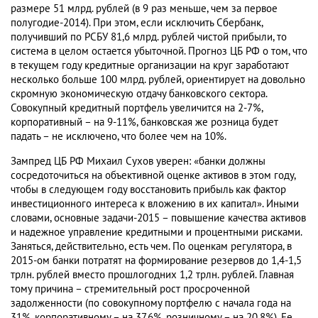
размере 51 млрд. рублей (в 9 раз меньше, чем за первое
полугодие-2014). При этом, если исключить Сбербанк,
получивший по РСБУ 81,6 млрд. рублей чистой прибыли, то
система в целом остается убыточной. Прогноз ЦБ РФ о том, что
в текущем году кредитные организации на круг заработают
несколько больше 100 млрд. рублей, ориентирует на довольно
скромную экономическую отдачу банковского сектора.
Совокупный кредитный портфель увеличится на 2-7%,
корпоративный – на 9-11%, банковская же розница будет
падать – не исключено, что более чем на 10%.
Зампред ЦБ РФ Михаил Сухов уверен: «банки должны
сосредоточиться на объективной оценке активов в этом году,
чтобы в следующем году восстановить прибыль как фактор
инвестиционного интереса к вложению в их капитал». Иными
словами, основные задачи-2015 – повышение качества активов
и надежное управление кредитными и процентными рисками.
Заняться, действительно, есть чем. По оценкам регулятора, в
2015-ом банки потратят на формирование резервов до 1,4-1,5
трлн. рублей вместо прошлогодних 1,2 трлн. рублей. Главная
тому причина – стремительный рост просроченной
задолженности (по совокупному портфелю с начала года на
31%, корпоративному – на 37,6%, розничному – на 20,8%). Ее