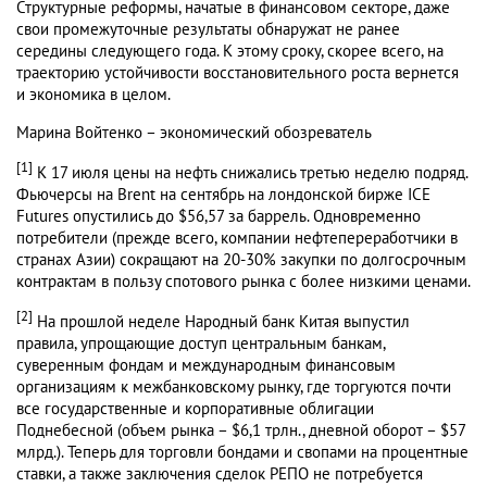
Структурные реформы, начатые в финансовом секторе, даже
свои промежуточные результаты обнаружат не ранее
середины следующего года. К этому сроку, скорее всего, на
траекторию устойчивости восстановительного роста вернется
и экономика в целом.
Марина Войтенко – экономический обозреватель
[1]
К 17 июля цены на нефть снижались третью неделю подряд.
Фьючерсы на Brent на сентябрь на лондонской бирже ICE
Futures опустились до $56,57 за баррель. Одновременно
потребители (прежде всего, компании нефтепереработчики в
странах Азии) сокращают на 20-30% закупки по долгосрочным
контрактам в пользу спотового рынка с более низкими ценами.
[2]
На прошлой неделе Народный банк Китая выпустил
правила, упрощающие доступ центральным банкам,
суверенным фондам и международным финансовым
организациям к межбанковскому рынку, где торгуются почти
все государственные и корпоративные облигации
Поднебесной (объем рынка – $6,1 трлн., дневной оборот – $57
млрд.). Теперь для торговли бондами и свопами на процентные
ставки, а также заключения сделок РЕПО не потребуется