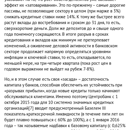
эффект их «затоваривания». Это по-прежнему – самые дорогие
пассивы, не позволяющие сектору в целом (при марже в 3%)
снижать кредитные ставки ниже 14%. К тому же быстрее всего
растут вклады до востребования и сроком до 31 дня, то есть,
сверхкороткие деньги. Доли же депозитов до и свыше одного
года понемногу сокращаются. В итоге разрыв в сроках
кредитования и вкладов как минимум не претерпевает
изменений, а оживление деловой активности в банковском
секторе продолжает напрямую определяться уровнями
инфляции и ключевой ставки, то есть, откладывается, по
меньшей мере, на три-четыре квартала (пока рост цен в
годовом выражении не выйдет на рубеж 7-8%).
Но, и в этом случае есть своя «засада» – достаточность
капитала у банков, способная обеспечить их устойчивость при
«разрывах прибыли», когда новые кредиты только начинают
обслуживаться клиентами. Именно поэтому Центробанк с 1
октября 2015 года для 10 системно значимых кредитных
организаций[7] вводит предусмотренный Базелем III
показатель краткосрочной ликвидности (в течение пяти лет он
будет плавно повышаться с 60% до 100%), а с 1 января 2016
года – так называемые надбавки к базовому капиталу (с 0,625%