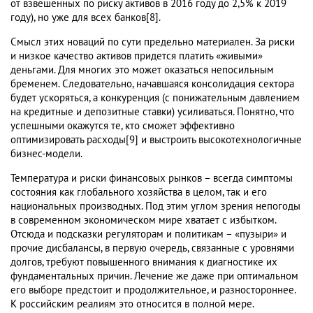
от взвешенных по риску активов в 2016 году до 2,5% к 2019
году), но уже для всех банков[8].
Смысл этих новаций по сути предельно материален. За риски
и низкое качество активов придется платить «живыми»
деньгами. Для многих это может оказаться непосильным
бременем. Следовательно, начавшаяся консолидация сектора
будет ускоряться, а конкуренция (с понижательным давлением
на кредитные и депозитные ставки) усиливаться. Понятно, что
успешными окажутся те, кто сможет эффективно
оптимизировать расходы[9] и выстроить высокотехнологичные
бизнес-модели.
Температура и риски финансовых рынков – всегда симптомы
состояния как глобального хозяйства в целом, так и его
национальных производных. Под этим углом зрения непогоды
в современном экономическом мире хватает с избытком.
Отсюда и подсказки регуляторам и политикам – «пузыри» и
прочие дисбалансы, в первую очередь, связанные с уровнями
долгов, требуют повышенного внимания к диагностике их
фундаментальных причин. Лечение же даже при оптимальном
его выборе предстоит и продолжительное, и разностороннее.
К российским реалиям это относится в полной мере.