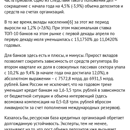
часть прибыли. Одно из следствий такого положения дел –
сокращение с начала года на 4,5% (-3,9%) объема депозитов и
средств на счетах организаций.
В то же время, вклады населения[6] за этот же период
выросли на 1,2% (+7,6%). При этом максимальная ставка
ТОП-10 банков на этом рынке с первой декады апреля по
первую декаду июля уменьшилась с 13,1750% до 11,0420%
годовых.
Для банков здесь есть и плюсы, и минусы. Прирост вкладов
позволяет сократить зависимость от средств регулятора. Во
втором квартале их доля в совокупных пассивах сектора упала
с 10,2% до 9,4% (в начале года она достигала 12,0%), в
абсолютном выражении – с 7572,8 млрд. до 6931,3 млрд.
рублей. Банк России не исключает, что на годовом треке
уменьшит кредит банкам на 1,6-3,5 трлн. рублей в зависимости
от бюджетной ситуации и объема интервенций (здесь
возможна компенсация на 0,5-0,8 трлн. рублей вбросом
ликвидности за счет пополнения международных резервов).
Казалось бы, ресурсная база кредитных организаций обретает
долгожданную устойчивость. Эксперты, тем не менее,
указывают на то, что рост объема депозитов уже вызывает