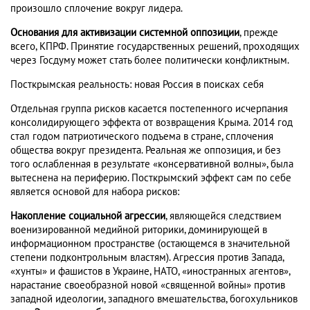
произошло сплочение вокруг лидера.
Основания
для активизации системной оппозиции
, прежде
всего, КПРФ. Принятие государственных решений, проходящих
через Госдуму может стать более политически конфликтным.
Посткрымская реальность: новая Россия в поисках себя
Отдельная группа рисков касается постепенного исчерпания
консолидирующего эффекта от возвращения Крыма. 2014 год
стал годом патриотического подъема в стране, сплочения
общества вокруг президента. Реальная же оппозиция, и без
того ослабленная в результате «консервативной волны», была
вытеснена на периферию. Посткрымский эффект сам по себе
является основой для набора рисков:
Накопление социальной агрессии
, являющейся следствием
военизированной медийной риторики, доминирующей в
информационном пространстве (остающемся в значительной
степени подконтрольным властям). Агрессия против Запада,
«хунты» и фашистов в Украине, НАТО, «иностранных агентов»,
нарастание своеобразной новой «священной войны» против
западной идеологии, западного вмешательства, богохульников