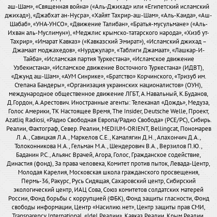
аш-Шам», «Священная война» («Аль-Джихад» или «Египетский исламский
джихад»), «Джабхат ан-Нусра», «Хайят Тахрир-аш-Шам», «Аль-Каида», «Аш-
Шабаб», «УНА-УНСО», «Движение Талибан», «Братья-мусульмане» («Аль-
Ихван аль-Муслимун»), «Меджлис крымско-татарского народа», «Хизб ут-
Тахрир», «Имарат Кавказ» («Кавказский Эмират»), «Исламский джихад –
Джамаат моджахедов», «Нурджулар», «Таблиги Джамаат», «Лашкар-И-
Тайба», «Исламская партия Туркестана», «Исламское движение
Узбекистана», «Исламское движение Восточного Туркестана» (ИДВТ),
«Джунд аш-Шам», «АУМ Синрике», «Братство» Корчинского, «Тризуб им.
Степана Бандеры», «Организация украинских националистов» (ОУН),
международное общественное движение ЛГБТ, А.Навальный, К.Буданов,
Д.Гордон, А.Арестович. Иностранные агенты: Телеканал «Дождь», Медуза,
Голос Америки, ТК Настоящее Время, The Insider, Deutsche Welle, Проект,
Azatliq Radiosi, «Радио Свободная Европа/Радио Свобода» (PCE/PC), Сибирь.
Реалии, Фактограф, Север. Реалии, MEDIUM-ORIENT, Bellingcat, Пономарев
Л. А., Савицкая Л.А., Маркелов С.Е., Камалягин Д.Н., Апахончич Д.А.,
Толоконникова Н.А., Гельман М.А., Шендерович В.А., Верзилов П.Ю.,
Баданин Р.С., Альянс Врачей, Агора, Голос, Гражданское содействие,
Династия (фонд), За права человека, Комитет против пыток, Левада-Центр,
Молодая Карелия, Московская школа гражданского просвещения,
Пермь-36, Ракурс, Русь Сидящая, Сахаровский центр, Сибирский
экологический центр, ИАЦ Сова, Союз комитетов солдатских матерей
России, Фонд борьбы с коррупцией (ФБК), Фонд защиты гласности, Фонд
свободы информации, Центр «Насилию.нет», Центр защиты прав СМИ,
Transparency International, «Idel.Реалии», Кавказ.Реалии, Крым.Реалии,