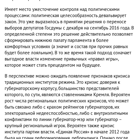
Имеет место ужесточение контроля над политическими
процессами: политическая целесообразность девальвирует
закон. Это уже выразилось в принятии решения о переносе
выборов депутатов Госдумы с декабря на сентябрь 2016 года. В
определенной степени это решение действительно позволяет
сформировать нижнюю палату парламента в более
комфортных условиях (а значит и состав при прочих равных
будет более лояльным). В то же время такой подход означает
выгодное власти изменение привычных «правил игры»,
которое может стать прецедентом на будущее.
В перспективе можно ожидать появление признаков кризиса
традиционных институтов режима. Это кризис доверия к
губернаторскому корпусу, большинство представителей
которого, по сути, являются ставленниками Кремля. Вероятен
рост числа региональных политических кризисов, что может
быть связано либо с крахом рейтингов губернаторов, их
электоральной недееспособностью, либо с внутриэлитными
конфликтами по линии губернатор-мэр или губернатор –
крупный региональный игрок. Вероятен также кризис
института партии власти. «Единая Россия» в начале 2012 года
была на грани реформирования, ребрендинга. Однако после