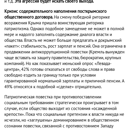
и т.д.
Эта агрессия будет искать своего выхода.
Кризис содержательного наполнения посткрымского
общественного договора.
На смену победной риторике
возражения Крыма пришла воинствующая риторика
патриотизма. Однако подобное замещение не может в полной
мере и надолго заполнять содержание диалога власти и
общества. Власть не может больше предлагать и докрымский
«пакет»: стабильность, рост зарплат и пенсий. Она ограничена в
продвижении антикоррупционной повестки (Кремль вынужден
чаще вставать на защиту правительства, бюрократии, крупных
компаний). Но как показывает июньский опрос «Левада-
центра», 42% готовы отказаться от свободы слова и права
свободно ездить за границу только при условии
гарантированной нормальной зарплаты и приличной пенсии. А
49% относятся к подобной «сделке» отрицательно.
Патриотическая повестка при противопоставлении
социальным требованиям стратегически проигрывает в том
случае, если общество выходит из состояния «осажденной
крепости». Пока что социальные претензии к власти никуда не
исчезли, но «заглушены» доминированием в общественном
сознании повестки, связанной с противостоянием Западу