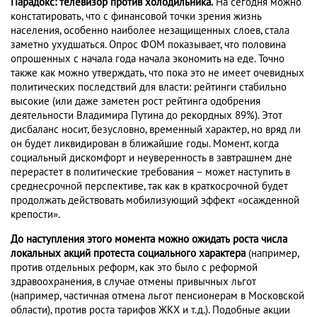
Парадокс: телевизор против холодильника.
На сегодня можно
констатировать, что с финансовой точки зрения жизнь
населения, особенно наиболее незащищенных слоев, стала
заметно ухудшаться. Опрос ФОМ показывает, что половина
опрошенных с начала года начала экономить на еде. Точно
также как можно утверждать, что пока это не имеет очевидных
политических последствий для власти: рейтинги стабильно
высокие (или даже заметен рост рейтинга одобрения
деятельности Владимира Путина до рекордных 89%). Этот
дисбаланс носит, безусловно, временный характер, но вряд ли
он будет ликвидирован в ближайшие годы. Момент, когда
социальный дискомфорт и неуверенность в завтрашнем дне
перерастет в политические требования – может наступить в
среднесрочной перспективе, так как в краткосрочной будет
продолжать действовать мобилизующий эффект «осажденной
крепости».
До наступления этого момента можно ожидать
роста числа
локальных акций протеста социального характера
(например,
против отдельных реформ, как это было с реформой
здравоохранения, в случае отмены привычных льгот
(например, частичная отмена льгот пенсионерам в Московской
области), против роста тарифов ЖКХ и т.д.). Подобные акции