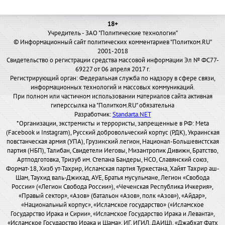
18+
Учредитель - ЗАО "Политические технологии"
© Информационный сайт политических комментариев "Политком.RU"
2001-2018
Свидетельство о регистрации средства массовой информации Эл № ФС77-
69227 от 06 апреля 2017 г.
Регистрирующий орган: Федеральная служба по надзору в сфере связи,
информационных технологий и массовых коммуникаций.
При полном или частичном использовании материалов сайта активная
гиперссылка на "Политком.RU" обязательна
Разработчик:
Standarta.NET
*Организации, экстремисты и террористы, запрещенные в РФ: Meta
(Facebook и Instagram), Русский добровольческий корпус (РДК), Украинская
повстанческая армия (УПА), Грузинский легион, Национал-Большевистская
партия (НБП), Талибан, Свидетели Иеговы, Мизантропик Дивижн, Братство,
Артподготовка, Тризуб им. Степана Бандеры, НСО, Славянский союз,
Формат-18, Хизб ут-Тахрир, Исламская партия Туркестана, Хайят Тахрир аш-
Шам, Таухид валь-Джихад, АУЕ, Братья мусульмане, Легион «Свобода
России» («Легион Свобода России»), «Чеченская Республика Ичкерия»,
«Правый сектор», «Азов» (батальон «Азов», полк «Азов»), «Айдар»,
«Национальный корпус», «Исламское государство» («Исламское
Государство Ирака и Сирии», «Исламское Государство Ирака и Леванта»,
«Исламское Государство Ирака и Шама», ИГ, ИГИЛ, ДАИШ), «Джабхат Фатх