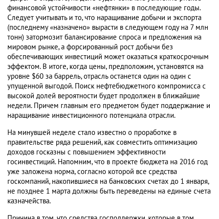
финансовой устойчивости «нефтянки» в последующие годы.
Следует учитывать и то, что наращивание добычи и экспорта
(последнему «назначено» вырасти в следующем году на 7 млн
тонн) затормозит балансирование спроса и предложения на
мировом рынке, а форсированный рост добычи без
обеспечивающих инвестиций может оказаться краткосрочным
эффектом. В итоге, когда цены, предположим, установятся на
уровне $60 за баррель, отрасль останется один на один с
упущенной выгодой. Поиск нефтебюджетного компромисса с
высокой долей вероятности будет продолжен в ближайшие
недели. Причем главным его предметом будет поддержание и
наращивание инвестиционного потенциала отрасли.
На минувшей неделе стало известно о проработке в
правительстве ряда решений, как совместить оптимизацию
доходов госказны с повышением эффективности
госинвестиций. Напомним, что в проекте бюджета на 2016 год
уже заложена норма, согласно которой все средства
госкомпаний, накопившиеся на банковских счетах до 1 января,
не позднее 1 марта должны быть переведены на единые счета
казначейства.
Причина в том, что средства господдержки, которые в том