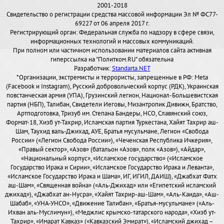
2001-2018
Свидетельство о регистрации средства массовой информации Эл № ФС77-
69227 от 06 апреля 2017 г.
Регистрирующий орган: Федеральная служба по надзору в сфере связи,
информационных технологий и массовых коммуникаций.
При полном или частичном использовании материалов сайта активная
гиперссылка на "Политком.RU" обязательна
Разработчик:
Standarta.NET
*Организации, экстремисты и террористы, запрещенные в РФ: Meta
(Facebook и Instagram), Русский добровольческий корпус (РДК), Украинская
повстанческая армия (УПА), Грузинский легион, Национал-Большевистская
партия (НБП), Талибан, Свидетели Иеговы, Мизантропик Дивижн, Братство,
Артподготовка, Тризуб им. Степана Бандеры, НСО, Славянский союз,
Формат-18, Хизб ут-Тахрир, Исламская партия Туркестана, Хайят Тахрир аш-
Шам, Таухид валь-Джихад, АУЕ, Братья мусульмане, Легион «Свобода
России» («Легион Свобода России»), «Чеченская Республика Ичкерия»,
«Правый сектор», «Азов» (батальон «Азов», полк «Азов»), «Айдар»,
«Национальный корпус», «Исламское государство» («Исламское
Государство Ирака и Сирии», «Исламское Государство Ирака и Леванта»,
«Исламское Государство Ирака и Шама», ИГ, ИГИЛ, ДАИШ), «Джабхат Фатх
аш-Шам», «Священная война» («Аль-Джихад» или «Египетский исламский
джихад»), «Джабхат ан-Нусра», «Хайят Тахрир-аш-Шам», «Аль-Каида», «Аш-
Шабаб», «УНА-УНСО», «Движение Талибан», «Братья-мусульмане» («Аль-
Ихван аль-Муслимун»), «Меджлис крымско-татарского народа», «Хизб ут-
Тахрир», «Имарат Кавказ» («Кавказский Эмират»), «Исламский джихад –