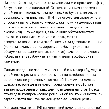
На первый взгляд, смена оттока капитала его притоком – факт,
безусловно, положительный. Окажется ли такая перемена
устойчивым явлением, пока не ясно. Это будет зависеть от
восстановления динамики ПИИ и от отсутствия ажиотажного
спроса на валюту (статистически даже покупка долларов или
евро в «обменнике» – инвестирование в зарубежные
экономики). В то же время, в нынешних обстоятельствах
приток, как полагают многие эксперты, может
свидетельствовать о том, что бизнес из-за дефицита капитала
(когда занимать с рынка дорого, а прибыль уходит на
обслуживание ранее взятых кредитов) начинает понемногу
«сбрасывать» зарубежные активы и тратить оффшорные
«заначки».
Сигнал предельно ясен – у инвестиций как мотора будущего
устойчивого роста внутри страны нет ни возобновляемых
источников, ни уверенных мотиваций. Причем последние
сдерживаются еще и тем, что проект бюджета-2016 уже
вызвал подозрения о грядущем повышении налогов. Повод
этому дали компромиссные решения об изъятии из нефтяной
отрасли части так называемой девальвационной ренты.
Минэкономразвития РФ на минувшей неделе изменило свой