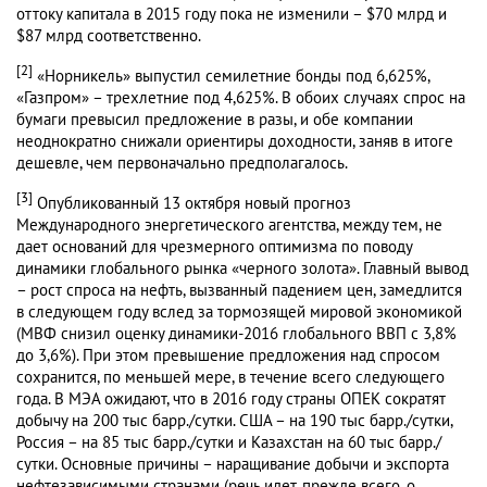
оттоку капитала в 2015 году пока не изменили – $70 млрд и
$87 млрд соответственно.
[2]
«Норникель» выпустил семилетние бонды под 6,625%,
«Газпром» – трехлетние под 4,625%. В обоих случаях спрос на
бумаги превысил предложение в разы, и обе компании
неоднократно снижали ориентиры доходности, заняв в итоге
дешевле, чем первоначально предполагалось.
[3]
Опубликованный 13 октября новый прогноз
Международного энергетического агентства, между тем, не
дает оснований для чрезмерного оптимизма по поводу
динамики глобального рынка «черного золота». Главный вывод
– рост спроса на нефть, вызванный падением цен, замедлится
в следующем году вслед за тормозящей мировой экономикой
(МВФ снизил оценку динамики-2016 глобального ВВП с 3,8%
до 3,6%). При этом превышение предложения над спросом
сохранится, по меньшей мере, в течение всего следующего
года. В МЭА ожидают, что в 2016 году страны ОПЕК сократят
добычу на 200 тыс барр./сутки. США – на 190 тыс барр./сутки,
Россия – на 85 тыс барр./сутки и Казахстан на 60 тыс барр./
сутки. Основные причины – наращивание добычи и экспорта
нефтезависимыми странами (речь идет, прежде всего, о