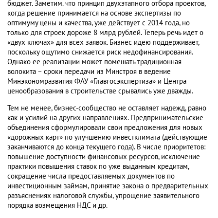
бюджет. Заметим. что принцип двухэтапного отбора проектов,
когда решение принимается на основе экспертизы по
оптимуму цены и качества, уже действует с 2014 года, но
только для строек дороже 8 млрд рублей. Теперь речь идет о
«двух ключах» для всех заявок. Бизнес идею поддерживает,
поскольку ощутимо снижается риск недофинансирования.
Однако ее реализации может помешать традиционная
волокита – сроки передачи из Минстроя в ведение
Минэкономразвития ФАУ «Главгосэкспертиза» и Центра
ценообразования в строительстве срывались уже дважды.
Тем не менее, бизнес-сообщество не оставляет надежд, равно
как и усилий на других направлениях. Предпринимательские
объединения сформулировали свои предложения для новых
«дорожных карт» по улучшению инвестклимата (действующие
заканчиваются до конца текущего года). В числе приоритетов:
повышение доступности финансовых ресурсов, исключение
практики повышения ставок по уже выданным кредитам,
сокращение числа предоставляемых документов по
инвестиционным займам, принятие закона о предварительных
разъяснениях налоговой службы, упрощение заявительного
порядка возмещения НДС и др.