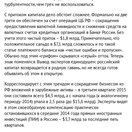
турбулентности, чем грех не воспользоваться.
С притоком капитала дело обстоит сложнее. Формально на две
трети он обеспечен за счет операций ЦБ РФ – сокращения
предоставления валютной ликвидности и снижения средств на
валютных счетах кредитных организаций в Банке России. Без
учета этого чистый приток – $1,8 млрд. Примечательно, что
положительное сальдо в $7,1 млрд сложилось и по такой
статье платежного баланса как «чистые ошибки и пропуски».
Обычно под этим «грифом» скрывался «серый» отток. Теперь
знак поменялся. Вывод экспертов единодушен: российский
капитал возвращается в родную гавань, но не всегда готов
объявлять об этом в открытую.
Корреспондирует с этим трендом и сокращение бизнесом из
РФ вложений в зарубежные активы – в третьем квартале-2015
они составили всего $4,3 млрд, а с начала года (к аналогичному
периоду-2014) упала в 2,5 раза (до $15,6 млрд). Эксперты видят
в этом своеобразную компенсацию практически
остановившихся в середине 2014 года прямых иностранных
инвестиций (ПИИ) в Россию – $3,7 млрд за последние пять
кварталов.