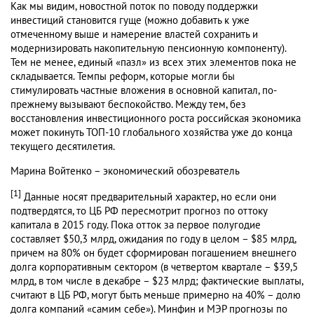
Как мы видим, новостной поток по поводу поддержки
инвестиций становится гуще (можно добавить к уже
отмеченному выше и намерение властей сохранить и
модернизировать накопительную пенсионную компоненту).
Тем не менее, единый «пазл» из всех этих элементов пока не
складывается. Темпы реформ, которые могли бы
стимулировать частные вложения в основной капитал, по-
прежнему вызывают беспокойство. Между тем, без
восстановления инвестиционного роста российская экономика
может покинуть ТОП-10 глобального хозяйства уже до конца
текущего десятилетия.
Марина Войтенко – экономический обозреватель
[1]
Данные носят предварительный характер, но если они
подтвердятся, то ЦБ РФ пересмотрит прогноз по оттоку
капитала в 2015 году. Пока отток за первое полугодие
составляет $50,3 млрд, ожидания по году в целом – $85 млрд,
причем на 80% он будет сформирован погашением внешнего
долга корпоративным сектором (в четвертом квартале – $39,5
млрд, в том числе в декабре – $23 млрд; фактические выплаты,
считают в ЦБ РФ, могут быть меньше примерно на 40% – долю
долга компаний «самим себе»). Минфин и МЭР прогнозы по