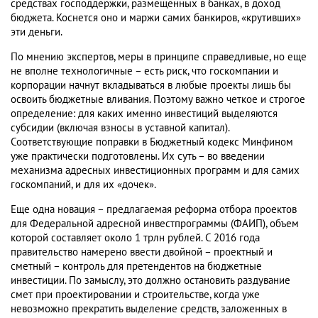
средствах господдержки, размещенных в банках, в доход
бюджета. Коснется оно и маржи самих банкиров, «крутивших»
эти деньги.
По мнению экспертов, меры в принципе справедливые, но еще
не вполне технологичные – есть риск, что госкомпании и
корпорации начнут вкладываться в любые проекты лишь бы
освоить бюджетные вливания. Поэтому важно четкое и строгое
определение: для каких именно инвестиций выделяются
субсидии (включая взносы в уставной капитал).
Соответствующие поправки в Бюджетный кодекс Минфином
уже практически подготовлены. Их суть – во введении
механизма адресных инвестиционных программ и для самих
госкомпаний, и для их «дочек».
Еще одна новация – предлагаемая реформа отбора проектов
для Федеральной адресной инвестпрограммы (ФАИП), объем
которой составляет около 1 трлн рублей. С 2016 года
правительство намерено ввести двойной – проектный и
сметный – контроль для претендентов на бюджетные
инвестиции. По замыслу, это должно остановить раздувание
смет при проектировании и строительстве, когда уже
невозможно прекратить выделение средств, заложенных в