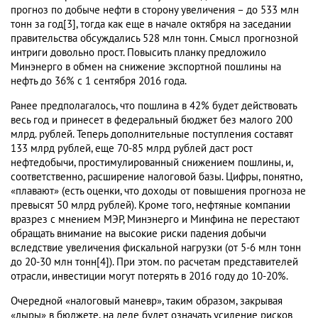
прогноз по добыче нефти в сторону увеличения – до 533 млн
тонн за год[3], тогда как еще в начале октября на заседании
правительства обсуждались 528 млн тонн. Смысл прогнозной
интриги довольно прост. Повысить планку предложило
Минэнерго в обмен на снижение экспортной пошлины на
нефть до 36% с 1 сентября 2016 года.
Ранее предполагалось, что пошлина в 42% будет действовать
весь год и принесет в федеральный бюджет без малого 200
млрд. рублей. Теперь дополнительные поступления составят
133 млрд рублей, еще 70-85 млрд рублей даст рост
нефтедобычи, простимулированный снижением пошлины, и,
соответственно, расширение налоговой базы. Цифры, понятно,
«плавают» (есть оценки, что доходы от повышения прогноза не
превысят 50 млрд рублей). Кроме того, нефтяные компании
вразрез с мнением МЭР, Минэнерго и Минфина не перестают
обращать внимание на высокие риски падения добычи
вследствие увеличения фискальной нагрузки (от 5-6 млн тонн
до 20-30 млн тонн[4]). При этом. по расчетам представителей
отрасли, инвестиции могут потерять в 2016 году до 10-20%.
Очередной «налоговый маневр», таким образом, закрывая
«дыры» в бюджете, на деле будет означать усиление рисков