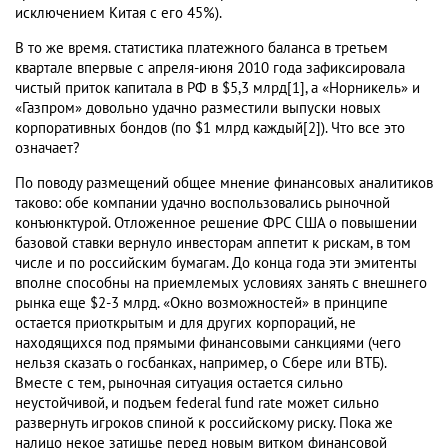
исключением Китая с его 45%).
В то же время. статистика платежного баланса в третьем
квартале впервые с апреля-июня 2010 года зафиксировала
чистый приток капитала в РФ в $5,3 млрд[1], а «Норникель» и
«Газпром» довольно удачно разместили выпуски новых
корпоративных бондов (по $1 млрд каждый[2]). Что все это
означает?
По поводу размещений общее мнение финансовых аналитиков
таково: обе компании удачно воспользовались рыночной
конъюнктурой. Отложенное решение ФРС США о повышении
базовой ставки вернуло инвесторам аппетит к рискам, в том
числе и по российским бумагам. До конца года эти эмитенты
вполне способны на приемлемых условиях занять с внешнего
рынка еще $2-3 млрд. «Окно возможностей» в принципе
остается приоткрытым и для других корпораций, не
находящихся под прямыми финансовыми санкциями (чего
нельзя сказать о госбанках, например, о Сбере или ВТБ).
Вместе с тем, рыночная ситуация остается сильно
неустойчивой, и подъем federal fund rate может сильно
развернуть игроков спиной к российскому риску. Пока же
налицо некое затишье перед новым витком финансовой