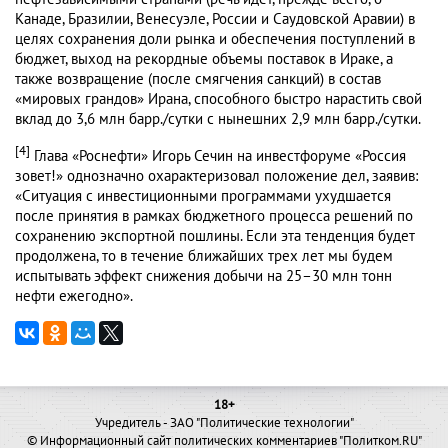
Канаде, Бразилии, Венесуэле, России и Саудовской Аравии) в
целях сохранения доли рынка и обеспечения поступлений в
бюджет, выход на рекордные объемы поставок в Ираке, а
также возвращение (после смягчения санкций) в состав
«мировых грандов» Ирана, способного быстро нарастить свой
вклад до 3,6 млн барр./сутки с нынешних 2,9 млн барр./сутки.
[4]
Глава «Роснефти» Игорь Сечин на инвестфоруме «Россия
зовет!» однозначно охарактеризовал положение дел, заявив:
«Ситуация с инвестиционными программами ухудшается
после принятия в рамках бюджетного процесса решений по
сохранению экспортной пошлины. Если эта тенденция будет
продолжена, то в течение ближайших трех лет мы будем
испытывать эффект снижения добычи на 25–30 млн тонн
нефти ежегодно».
18+
Учредитель - ЗАО "Политические технологии"
© Информационный сайт политических комментариев "Политком.RU"