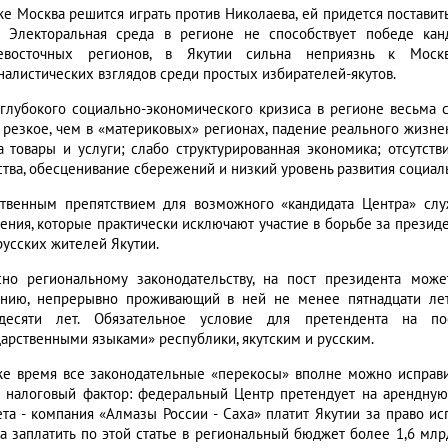
же Москва решится играть против Николаева, ей придется поставит
. Электоральная среда в регионе не способствует победе кан
евосточных регионов, в Якутии сильна неприязнь к Москв
налистических взглядов среди простых избирателей-якутов.
 глубокого социально-экономического кризиса в регионе весьма 
 резкое, чем в «материковых» регионах, падение реального жизн
а товары и услуги; слабо структурированная экономика; отсутст
ства, обесценивание сбережений и низкий уровень развития социал
твенным препятствием для возможного «кандидата Центра» слу
ения, которые практически исключают участие в борьбе за президе
русских жителей Якутии.
сно региональному законодательству, на пост президента мож
нию, непрерывно проживающий в ней не менее пятнадцати лет
десяти лет. Обязательное условие для претендента на п
дарственными языками» республики, якутским и русским.
же время все законодательные «перекосы» вполне можно исправи
 налоговый фактор: федеральный Центр претендует на арендную 
та - компания «Алмазы России - Саха» платит Якутии за право и
а заплатить по этой статье в региональный бюджет более 1,6 млрд