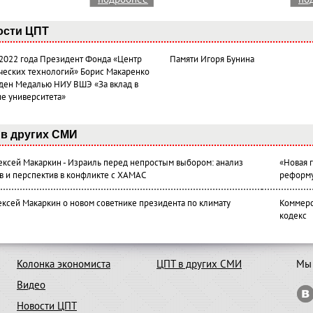
ости ЦПТ
 2022 года Президент Фонда «Центр
Памяти Игоря Бунина
ческих технологий» Борис Макаренко
ден Медалью НИУ ВШЭ «За вклад в
ие университета»
в других СМИ
лексей Макаркин - Израиль перед непростым выбором: анализ
«Новая 
в и перспектив в конфликте с ХАМАС
реформ
ексей Макаркин о новом советнике президента по климату
Коммерс
кодекс
Колонка экономиста
ЦПТ в других СМИ
Мы 
Видео
Новости ЦПТ