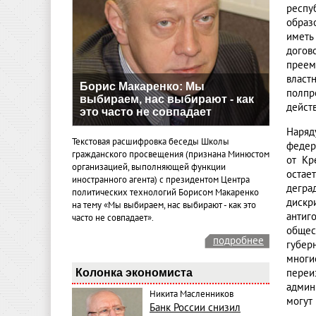
респу
образ
иметь
догов
преем
власт
Борис Макаренко: Мы
полпр
выбираем, нас выбирают - как
дейст
это часто не совпадает
Наряд
Текстовая расшифровка беседы Школы
федер
гражданского просвещения (признана Минюстом
от Кр
организацией, выполняющей функции
остае
иностранного агента) с президентом Центра
дегра
политических технологий Борисом Макаренко
дискр
на тему «Мы выбираем, нас выбирают - как это
антиг
часто не совпадает».
обще
подробнее
губер
многи
Колонка экономиста
переи
админ
Никита Масленников
могут 
Банк России снизил