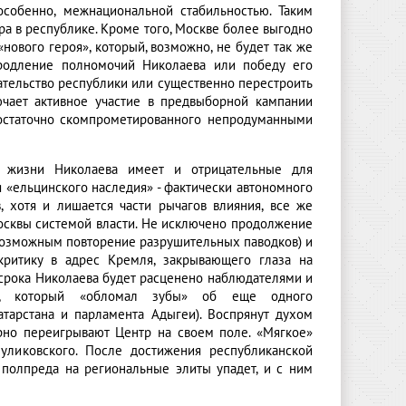
особенно, межнациональной стабильностью. Таким
ра в республике. Кроме того, Москве более выгодно
нового героя», который, возможно, не будет так же
продление полномочий Николаева или победу его
ательство республики или существенно перестроить
лючает активное участие в предвыборной кампании
достаточно скомпрометированного непродуманными
й жизни Николаева имеет и отрицательные для
 «ельцинского наследия» - фактически автономного
 хотя и лишается части рычагов влияния, все же
осквы системой власти. Не исключено продолжение
 возможным повторение разрушительных паводков) и
критику в адрес Кремля, закрывающего глаза на
 срока Николаева будет расценено наблюдателями и
ра, который «обломал зубы» об еще одного
атарстана и парламента Адыгеи). Воспрянут духом
рно переигрывают Центр на своем поле. «Мягкое»
ликовского. После достижения республиканской
полпреда на региональные элиты упадет, и с ним