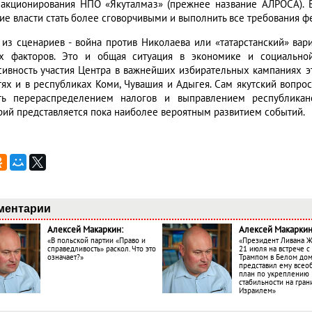
 акционирования НПО «Якуталмаз» (прежнее название АЛРОСА). В
кие власти стать более сговорчивыми и выполнить все требования ф
 из сценариев - война против Николаева или «татарстанский» вари
х факторов. Это и общая ситуация в экономике и социально
сивность участия Центра в важнейших избирательных кампаниях это
тях и в республиках Коми, Чувашия и Адыгея. Сам якутский вопр
ть перераспределением налогов и выправлением республиканск
рий представляется пока наиболее вероятным развитием событий.
ментарии
Алексей Макаркин:
Алексей Макаркин
«В польской партии «Право и
«Президент Ливана 
справедливость» раскол. Что это
21 июля на встрече 
означает?»
Трампом в Белом до
представил ему все
план по укреплению
стабильности на гран
Израилем»