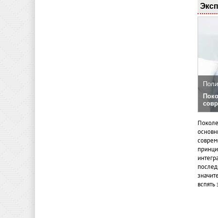
Эксп
Поли
Поко
совр
Поколе
основн
совреме
принци
интегр
послед
значит
вспять 