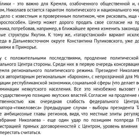
блики - это важно для Кремля, озабоченного общественной и, 
ом, Николаев остается гарантом политического и национального ми
 дело с известным и проверенным политиком, чем рисковать, ища «
ороспособен. Центр может дорого продать свое согласие на 
ника, потребовав, например, в ближайшее время изменить законод
ные структуры Якутии. К тому же, «татарстанский» вариант иск
еда в Дальневосточном округе Константина Пуликовского, уже 
виями в Приморье.
у с положительными последствиями, продление политическо
ального Центра стороны. Среди них в первую очередь консервация
емля регионального политического режима. Президент Николаев,
тся авторитарным региональным «бароном», с непрозрачной для М
дации республиканской экономики, социальной сферы (что делает
иминации неякутского населения. Все это неизбежно вызовет 
осударственную позицию якутских властей. Согласие на продление
ственностью как очередная слабость федерального Цент
натора-«тяжеловеса» (предыдущие случаи - выборы президента Т
е амбициозные главы регионов, видя, что местные элиты регуля
збрание Николаева - еще один удар по позициям полпреда Пу
истрацией прямых договоренностей с Центром, уровень влияния 
перестать считаться.