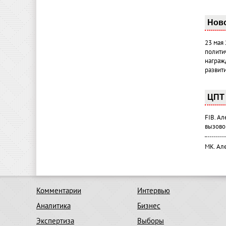
Нов
23 мая
полити
награж
развит
ЦПТ 
FIB. А
вызово
МК. Ал
Комментарии
Интервью
Аналитика
Бизнес
Экспертиза
Выборы