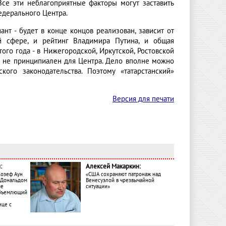
се эти неблагоприятные факторы могут заставить
едерального Центра.
ант - будет в конце концов реализован, зависит от
й сфере, и рейтинг Владимира Путина, и общая
го года - в Нижегородской, Иркутской, Ростовской
ос не принципиален для Центра. Дело вполне можно
ого законодательства. Поэтому «татарстанский»
Версия для печати
:
Алексей Макаркин:
Жозеф Аун
«США сохраняют патронаж над
с Дональдом
Венесуэлой в чрезвычайной
ме
ситуации»
объемлющий
ице с