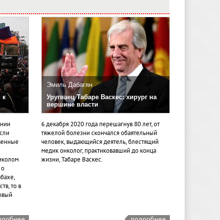
Эмиль Дабагян
 к
Уругваец Табаре Васкес: хирург на
вершине власти
ении
6 декабря 2020 года перешагнув 80 лет, от
если
тяжелой болезни скончался обаятельный
венные
человек, выдающийся деятель, блестящий
медик онколог, практиковавший до конца
иколом
жизни, Табаре Васкес.
 о
бахе,
тв, то в
овый
дробнее
подробнее