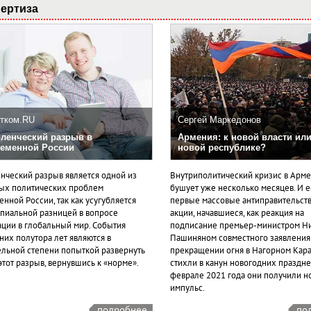
ертиза
тком.RU
Сергей Маркедонов
ленческий разрыв в
Армения: к новой власти или
еменной России
новой республике?
нческий разрыв является одной из
Внутриполитический кризис в Арм
ых политических проблем
бушует уже несколько месяцев. И 
нной России, так как усугубляется
первые массовые антиправительст
пиальной разницей в вопросе
акции, начавшиеся, как реакция на
ации в глобальный мир. События
подписание премьер-министром Н
них полутора лет являются в
Пашиняном совместного заявления
ельной степени попыткой развернуть
прекращении огня в Нагорном Кара
этот разрыв, вернувшись к «норме».
стихли в канун новогодних празднес
феврале 2021 года они получили н
импульс.
подробнее
по