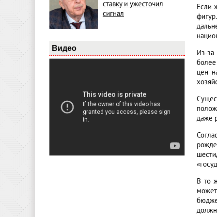
ставку и ужесточил
Если 
сигнал
фигур
дальн
нацио
Видео
Из-за
более
цен н
хозяй
Сущес
полож
даже 
Согла
рожде
шести
«госу
В то 
может
бюдже
должн