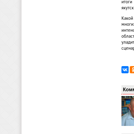
итоги
якутс
Какой
многи
интен
облас
улади
сцена
Ком