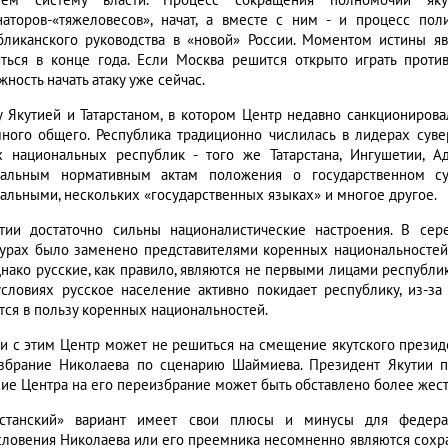
лем систему власти. Процесс сокращения полномочий яку
наторов-«тяжеловесов», начат, а вместе с ним - и процесс пол
бликанского руководства в «новой» России. Моментом истины я
яться в конце года. Если Москва решится открыто играть про
ность начать атаку уже сейчас.
 Якутией и Татарстаном, в котором Центр недавно санкциониров
много общего. Республика традиционно числилась в лидерах суве
х национальных республик - того же Татарстана, Ингушетии, А
альным нормативным актам положения о государственном сув
альными, нескольких «государственных языках» и многое другое.
тии достаточно сильны националистические настроения. В сер
турах было заменено представителями коренных национальностей.
однако русские, как правило, являются не первыми лицами республи
условиях русское население активно покидает республику, из-з
тся в пользу коренных национальностей.
зи с этим Центр может не решиться на смещение якутского презид
збрание Николаева по сценарию Шаймиева. Президент Якутии пол
сие Центра на его переизбрание может быть обставлено более жес
рстанский» вариант имеет свои плюсы и минусы для федера
словения Николаева или его преемника несомненно являются сохр