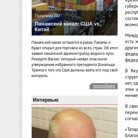
Крем
губер
респу
Политком.RU
состо
Панамский канал: США vs.
возмож
Китай
Между
есть 
Панамский канал останется в руках Панамы и
други
будет открыт для торговли из всех стран. Об этом
федер
заявил панамский администратор водного пути,
Рикаурте Васкес который назвал опасными
федер
утверждения избранного президента Дональда
Трампа о том, что США должны взять его под свой
В Яку
контроль.
струк
нет, 
подробнее
этих 
меняе
Интервью
В свя
переи
согла
«Тата
благо