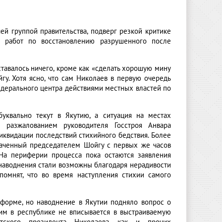
ей группой правительства, подверг резкой критике
 работ по восстановлению разрушенного после
тавалось ничего, кроме как «сделать хорошую мину
гу. Хотя ясно, что сам Николаев в первую очередь
едерального центра действиями местных властей по
уквально текут в Якутию, а ситуация на местах
 разжалованием руководителя Госстроя Анвара
квидации последствий стихийного бедствия. Более
наченный председателем Шойгу с первых же часов
 На периферии процесса пока остаются заявления
 наводнения стали возможны благодаря нерадивости
омнят, что во время наступления стихии самого
й форме, но наводнение в Якутии подняло вопрос о
им в республике не вписывается в выстраиваемую