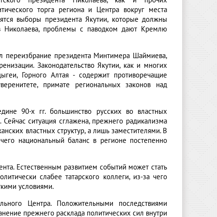
тского президента Николаева, как и прочих
итического торга региона и Центра вокруг места
вятся выборы президента Якутии, которые должны
тив Николаева, проблемы с паводком дают Кремлю
ал переизбрание президента Минтимера Шаймиева,
ренизации. Законодательство Якутии, как и многих
дыгеи, Горного Алтая - содержит противоречащие
еренитете, примате региональных законов над
едине 90-х гг. большинство русских во властных
 Сейчас ситуация сглажена, прежнего радикализма
канских властных структур, а лишь заместителями. В
а чего национальный баланс в регионе постепенно
ента. Естественным развитием событий может стать
итически слабее татарского коллеги, из-за чего
ткими условиями.
льного Центра. Положительными последствиями
анение прежнего расклада политических сил внутри