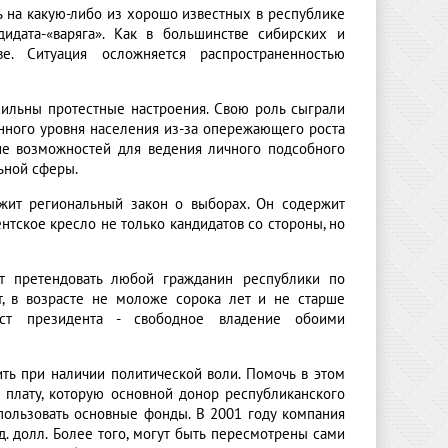
ь на какую-либо из хорошо известных в республике
дидата-«варяга». Как в большинстве сибирских и
е. Ситуация осложняется распространенностью
сильны протестные настроения. Свою роль сыграли
енного уровня населения из-за опережающего роста
вие возможностей для ведения личного подсобного
ьной сферы.
жит региональный закон о выборах. Он содержит
нтское кресло не только кандидатов со стороны, но
ет претендовать любой гражданин республики по
, в возрасте не моложе сорока лет и не старше
ост президента - свободное владение обоими
ть при наличии политической воли. Помочь в этом
плату, которую основной донор республиканского
спользовать основные фонды. В 2001 году компания
. долл. Более того, могут быть пересмотрены сами