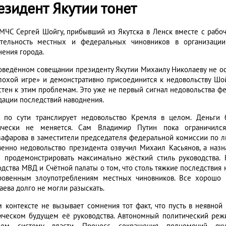
езидент Якутии тонет
 МЧС Сергей Шойгу, прибывший из Якутска в Ленск вместе с рабоч
тельность местных и федеральных чиновников в организации
нения города.
оведённом совещании президенту Якутии Михаилу Николаеву не ос
лохой игре» и демонстративно присоединится к недовольству Шой
стен к этим проблемам. Это уже не первый сигнал недовольства ф
дации последствий наводнения.
 по сути транслирует недовольство Кремля в целом. Деньги б
ически не меняется. Сам Владимир Путин пока ограничился
афарова в заместители председателя федеральной комиссии по ли
венно недовольство президента озвучил Михаил Касьянов, а наз
 продемонстрировать максимально жёсткий стиль руководства.
одства МВД и Счётной палаты о том, что столь тяжкие последствия
ровенным злоупотреблениям местных чиновников. Все хорошо п
аева долго не могли разыскать.
м контексте не вызывает сомнения тот факт, что пусть в неявно
ическом будущем её руководства. Автономный политический реж