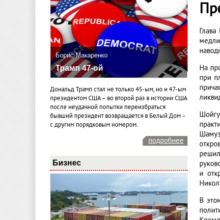
Пр
Глава
медли
навод
Борис Макаренко
На пр
Трамп 47-ой
при п
прича
Дональд Трамп стал не только 45-ым, но и 47-ым
ликви
президентом США – во второй раз в истории США
после неудачной попытки переизбраться
Шойгу
бывший президент возвращается в Белый Дом –
практ
с другим порядковым номером.
Шамуз
подробнее
откро
решил
Бизнес
руков
и отк
Никол
В это
полит