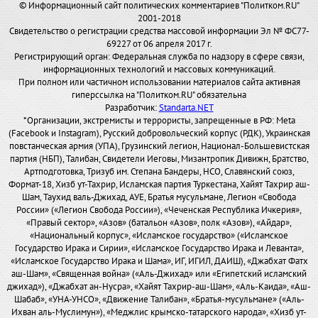
© Информационный сайт политических комментариев "Политком.RU"
2001-2018
Свидетельство о регистрации средства массовой информации Эл № ФС77-
69227 от 06 апреля 2017 г.
Регистрирующий орган: Федеральная служба по надзору в сфере связи,
информационных технологий и массовых коммуникаций.
При полном или частичном использовании материалов сайта активная
гиперссылка на "Политком.RU" обязательна
Разработчик:
Standarta.NET
*Организации, экстремисты и террористы, запрещенные в РФ: Meta
(Facebook и Instagram), Русский добровольческий корпус (РДК), Украинская
повстанческая армия (УПА), Грузинский легион, Национал-Большевистская
партия (НБП), Талибан, Свидетели Иеговы, Мизантропик Дивижн, Братство,
Артподготовка, Тризуб им. Степана Бандеры, НСО, Славянский союз,
Формат-18, Хизб ут-Тахрир, Исламская партия Туркестана, Хайят Тахрир аш-
Шам, Таухид валь-Джихад, АУЕ, Братья мусульмане, Легион «Свобода
России» («Легион Свобода России»), «Чеченская Республика Ичкерия»,
«Правый сектор», «Азов» (батальон «Азов», полк «Азов»), «Айдар»,
«Национальный корпус», «Исламское государство» («Исламское
Государство Ирака и Сирии», «Исламское Государство Ирака и Леванта»,
«Исламское Государство Ирака и Шама», ИГ, ИГИЛ, ДАИШ), «Джабхат Фатх
аш-Шам», «Священная война» («Аль-Джихад» или «Египетский исламский
джихад»), «Джабхат ан-Нусра», «Хайят Тахрир-аш-Шам», «Аль-Каида», «Аш-
Шабаб», «УНА-УНСО», «Движение Талибан», «Братья-мусульмане» («Аль-
Ихван аль-Муслимун»), «Меджлис крымско-татарского народа», «Хизб ут-