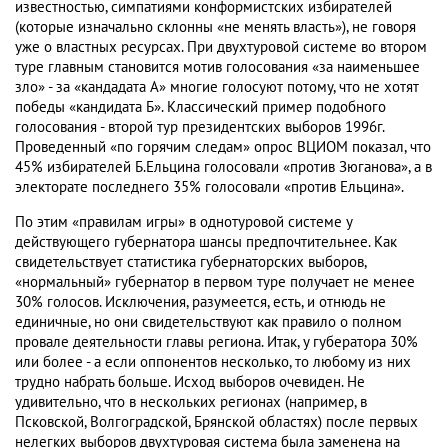
известностью, симпатиями конформистских избирателей
(которые изначально склонны «не менять власть»), не говоря
уже о властных ресурсах. При двухтуровой системе во втором
туре главным становится мотив голосования «за наименьшее
зло» - за «кандадата А» многие голосуют потому, что не хотят
победы «кандидата Б». Классический пример подобного
голосования - второй тур президентских выборов 1996г.
Проведенный «по горячим следам» опрос ВЦИОМ показал, что
45% избирателей Б.Ельцина голосовали «против Зюганова», а в
электорате последнего 35% голосовали «против Ельцина».
По этим «правилам игры» в однотуровой системе у
действующего губернатора шансы предпочтительнее. Как
свидетельствует статистика губернаторских выборов,
«нормальный» губернатор в первом туре получает не менее
30% голосов. Исключения, разумеется, есть, и отнюдь не
единичные, но они свидетельствуют как правило о полном
провале деятельности главы региона. Итак, у губератора 30%
или более - а если оппонентов несколько, то любому из них
трудно набрать больше. Исход выборов очевиден. Не
удивительно, что в нескольких регионах (например, в
Псковской, Волгоградской, Брянской областях) после первых
нелегких выборов двухтуровая система была заменена на