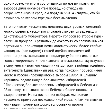
однотуровую - и итоги состоявшихся по новым правилам
выборов дали инкумбентам победу, но отнюдь не
сокрушительную: в среднем порядка 35%. А «гадать», что бы
случилось во втором туре, уже бессмысленно.
Зато по итогам нескольких недавних двухтуровых кампаний
можно оценить, насколько сложной становится задача для
действующего губернатора. Переток голосов во втором туре -
сложный процесс. В развитых демократиях со сложившимися
партиями он происходит почти автоматически: более слабые
кандидаты (или партии) схожей идейно-политической
ориентации высказываются в поддержку более сильного, и
голоса «перетекают» почти автоматически, поскольку вступает
в силу «негативная мотивация» - не допустить победы идейного
антагониста. Единственный раз, когда похожий процесс имел
место в России - президентские выборы 1996г.: К Ельцину
«пришло» подавляющее большинство избирателей
Г.Явлинского, больше половины избирателей А.Лебедя, а к
Г.Зюганову - меньшинство от Лебедя и более половины
«жириновцев». Но на последних выборах мы видели
несколько примеров несколько иной модели. Там негативная
мотивация принимала форму голосования против