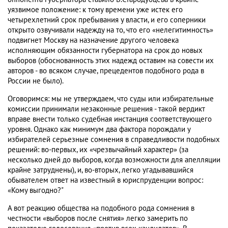
уязвимое положение: к тому времени уже истек его
четырехлетний срок пребывания у власти, и его соперники
открыто озвучивали надежду на то, что его «нелегитимность»
подвигнет Москву на назначение другого человека
исполняющим обязанности губернатора на срок до новых
выборов (обоснованность этих надежд оставим на совести их
авторов - во всяком случае, прецедентов подобного рода в
России не было).
Оговоримся: мы не утверждаем, что суды или избирательные
комиссии принимали незаконные решения - такой вердикт
вправе внести только судебная инстанция соответствующего
уровня. Однако как минимум два фактора порождали у
избирателей серьезные сомнения в справедливости подобных
решений: во-первых, их «чрезвычайный характер» (за
несколько дней до выборов, когда возможности для апелляции
крайне затруднены), и, во-вторых, легко угадывавшийся
обывателем ответ на известный в юриспруденции вопрос:
«Кому выгодно?"
А вот реакцию общества на подобного рода сомнения в
честности «выборов после снятия» легко замерить по