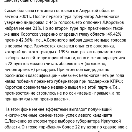
действующего губернатора.
Самая большая сенсация состоялась в Амурской области
весной 2001г.. После первого тура губернатор А.Белоногов
уверенно лидировал с 44% голосов, его оппонент Л.Коротков
набрал менее 21%. Но во втором туре при практически такой
же явке Коротков уверенно опередил главу области: 49,42%
против 42,86% - т.е., А.Белоногов набрал даже меньше голосов
в первом туре. Разумеется, сказался опыт его соперника,
который до этого трижды с 1993г. выигрывал парламентские
выборы на всей территории области, но все же «приращение»
в 28 пунктов можно считать абсолютным (возможно,
неповторимым) рекордом. При этом оба кандидата по
российской классификации - «левые»: Белоногов четыре года
назад победил прежнего губернатора при поддержке КПРФ;
Коротков сравнительно недавно вышел из этой партии. Т.е.,
противостояние строилось не по оси «левые - правые», а по
принципу «за или против власти».
На этом фоне менее эффектным выглядит получивший
многочисленные комментарии успех левого кандидата
С.Левченко во втором туре выборов губернатора Иркутской
области. Он тоже «прибавил» более 22 пунктов по сравнению с