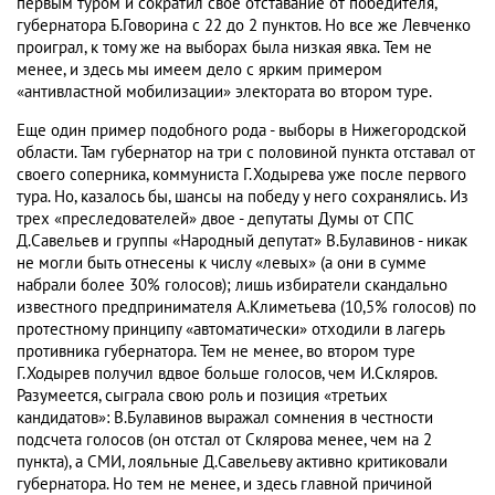
первым туром и сократил свое отставание от победителя,
губернатора Б.Говорина с 22 до 2 пунктов. Но все же Левченко
проиграл, к тому же на выборах была низкая явка. Тем не
менее, и здесь мы имеем дело с ярким примером
«антивластной мобилизации» электората во втором туре.
Еще один пример подобного рода - выборы в Нижегородской
области. Там губернатор на три с половиной пункта отставал от
своего соперника, коммуниста Г.Ходырева уже после первого
тура. Но, казалось бы, шансы на победу у него сохранялись. Из
трех «преследователей» двое - депутаты Думы от СПС
Д.Савельев и группы «Народный депутат» В.Булавинов - никак
не могли быть отнесены к числу «левых» (а они в сумме
набрали более 30% голосов); лишь избиратели скандально
известного предпринимателя А.Климетьева (10,5% голосов) по
протестному принципу «автоматически» отходили в лагерь
противника губернатора. Тем не менее, во втором туре
Г.Ходырев получил вдвое больше голосов, чем И.Скляров.
Разумеется, сыграла свою роль и позиция «третьих
кандидатов»: В.Булавинов выражал сомнения в честности
подсчета голосов (он отстал от Склярова менее, чем на 2
пункта), а СМИ, лояльные Д.Савельеву активно критиковали
губернатора. Но тем не менее, и здесь главной причиной