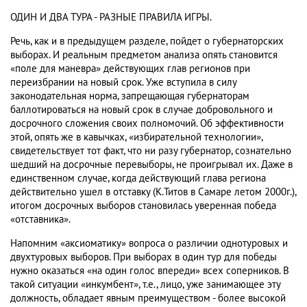
ОДИН И ДВА ТУРА - РАЗНЫЕ ПРАВИЛА ИГРЫ.
Речь, как и в предыдущем разделе, пойдет о губернаторских
выборах. И реальным предметом анализа опять становится
«поле для маневра» действующих глав регионов при
переизбрании на новый срок. Уже вступила в силу
законодательная норма, запрещающая губернаторам
баллотироваться на новый срок в случае добровольного и
досрочного сложения своих полномочий. Об эффективности
этой, опять же в кавычках, «избирательной технологии»,
свидетельствует тот факт, что ни разу губернатор, сознательно
шедший на досрочные перевыборы, не проигрывал их. Даже в
единственном случае, когда действующий глава региона
действительно ушел в отставку (К.Титов в Самаре летом 2000г.),
итогом досрочных выборов становилась уверенная победа
«отставника».
Напомним «аксиоматику» вопроса о различии однотуровых и
двухтуровых выборов. При выборах в один тур для победы
нужно оказаться «на один голос впереди» всех соперников. В
такой ситуации «инкумбент», т.е., лицо, уже занимающее эту
должность, обладает явным преимуществом - более высокой