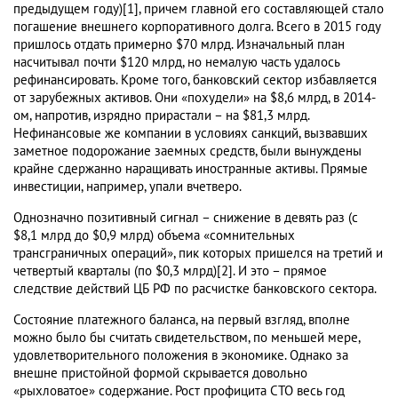
предыдущем году)[1], причем главной его составляющей стало
погашение внешнего корпоративного долга. Всего в 2015 году
пришлось отдать примерно $70 млрд. Изначальный план
насчитывал почти $120 млрд, но немалую часть удалось
рефинансировать. Кроме того, банковский сектор избавляется
от зарубежных активов. Они «похудели» на $8,6 млрд, в 2014-
ом, напротив, изрядно прирастали – на $81,3 млрд.
Нефинансовые же компании в условиях санкций, вызвавших
заметное подорожание заемных средств, были вынуждены
крайне сдержанно наращивать иностранные активы. Прямые
инвестиции, например, упали вчетверо.
Однозначно позитивный сигнал – снижение в девять раз (с
$8,1 млрд до $0,9 млрд) объема «сомнительных
трансграничных операций», пик которых пришелся на третий и
четвертый кварталы (по $0,3 млрд)[2]. И это – прямое
следствие действий ЦБ РФ по расчистке банковского сектора.
Состояние платежного баланса, на первый взгляд, вполне
можно было бы считать свидетельством, по меньшей мере,
удовлетворительного положения в экономике. Однако за
внешне пристойной формой скрывается довольно
«рыхловатое» содержание. Рост профицита СТО весь год