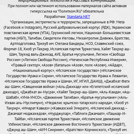
информационных технологий и массовых коммуникаций.
При полном или частичном использовании материалов сайта активная
гиперссылка на "Политком.RU" обязательна
Разработчик:
Standarta.NET
*Организации, экстремисты и террористы, запрещенные в РФ: Meta
(Facebook и Instagram), Русский добровольческий корпус (РДК), Украинская
повстанческая армия (УПА), Грузинский легион, Национал-Большевистская
партия (НБП), Талибан, Свидетели Иеговы, Мизантропик Дивижн, Братство,
Артподготовка, Тризуб им. Степана Бандеры, НСО, Славянский союз,
Формат-18, Хизб ут-Тахрир, Исламская партия Туркестана, Хайят Тахрир аш-
Шам, Таухид валь-Джихад, АУЕ, Братья мусульмане, Легион «Свобода
России» («Легион Свобода России»), «Чеченская Республика Ичкерия»,
«Правый сектор», «Азов» (батальон «Азов», полк «Азов»), «Айдар»,
«Национальный корпус», «Исламское государство» («Исламское
Государство Ирака и Сирии», «Исламское Государство Ирака и Леванта»,
«Исламское Государство Ирака и Шама», ИГ, ИГИЛ, ДАИШ), «Джабхат Фатх
аш-Шам», «Священная война» («Аль-Джихад» или «Египетский исламский
джихад»), «Джабхат ан-Нусра», «Хайят Тахрир-аш-Шам», «Аль-Каида», «Аш-
Шабаб», «УНА-УНСО», «Движение Талибан», «Братья-мусульмане» («Аль-
Ихван аль-Муслимун»), «Меджлис крымско-татарского народа», «Хизб ут-
Тахрир», «Имарат Кавказ» («Кавказский Эмират»), «Исламский джихад –
Джамаат моджахедов», «Нурджулар», «Таблиги Джамаат», «Лашкар-И-
Тайба», «Исламская партия Туркестана», «Исламское движение
Узбекистана», «Исламское движение Восточного Туркестана» (ИДВТ),
«Джунд аш-Шам», «АУМ Синрике», «Братство» Корчинского, «Тризуб им.