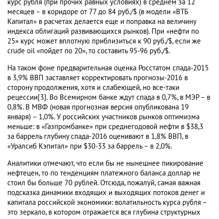
курс рубля (при прочих равных условиях) в среднем за 12
месяцев – в коридоре от 77 до 84 руб./$ (в модели «ВТБ
Капитал» в расчетах делается еще и поправка на величину
индекса облигаций развивающихся рынков). При «нефти по
25» курс может вплотную приблизиться к 90 руб./$, если же
crude oil «пойдет по 20», то составить 95-96 руб./$.
На таком фоне предварительная оценка Росстатом спада-2015
в 3,9% ВВП заставляет корректировать прогнозы-2016 в
сторону продолжения, хотя и слабеющей, но все-таки
рецессии[3]. Во Всемирном банке ждут спада в 0,7%, в МЭР – в
0,8%. В МВФ (новая прогнозная версия опубликована 19
января) – 1,0%. У российских участников рынков оптимизма
меньше: в «Газпромбанке» при среднегодовой нефти в $38,3
за баррель глубину спада-2016 оценивают в 1,8% ВВП, в
«Уралсиб Кэпитал» при $30-33 за баррель – в 2,0%.
Аналитики отмечают, что если бы не нынешнее пикирование
нефтецен, то по тенденциям платежного баланса доллар не
стоил бы больше 70 рублей. Отсюда, пожалуй, самая важная
подсказка динамики входящих и выходящих потоков денег и
капитала российской экономики: волатильность курса рубля –
это зеркало, в котором отражается вся глубина структурных