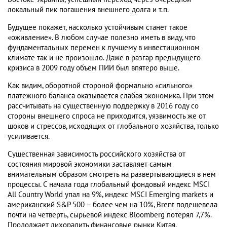
локальный пик погашения внешнего долга и т.п.
Будущее покажет, насколько устойчивым станет такое
«оживление». В любом случае полезно иметь в виду, что
фундаментальных перемен к лучшему в инвестиционном
климате так и не произошло. Даже в разгар предыдущего
кризиса в 2009 году объем ПИИ был впятеро выше.
Как видим, оборотной стороной формально «сильного»
платежного баланса оказывается слабая экономика. При этом
рассчитывать на существенную поддержку в 2016 году со
стороны внешнего спроса не приходится, уязвимость же от
шоков и стрессов, исходящих от глобального хозяйства, только
усиливается.
Существенная зависимость российского хозяйства от
состояния мировой экономики заставляет самым
внимательным образом смотреть на развертывающиеся в нем
процессы. С начала года глобальный фондовый индекс MSCI
All Country World упал на 9%, индекс MSCI Emerging markets и
американский S&P 500 – более чем на 10%, Brent подешевела
почти на четверть, сырьевой индекс Bloomberg потерял 7,7%.
Продолжает лихорадить финансовые рынки Китая,