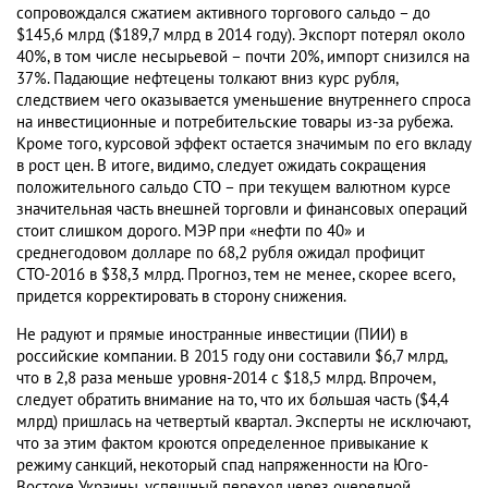
сопровождался сжатием активного торгового сальдо – до
$145,6 млрд ($189,7 млрд в 2014 году). Экспорт потерял около
40%, в том числе несырьевой – почти 20%, импорт снизился на
37%. Падающие нефтецены толкают вниз курс рубля,
следствием чего оказывается уменьшение внутреннего спроса
на инвестиционные и потребительские товары из-за рубежа.
Кроме того, курсовой эффект остается значимым по его вкладу
в рост цен. В итоге, видимо, следует ожидать сокращения
положительного сальдо СТО – при текущем валютном курсе
значительная часть внешней торговли и финансовых операций
стоит слишком дорого. МЭР при «нефти по 40» и
среднегодовом долларе по 68,2 рубля ожидал профицит
СТО-2016 в $38,3 млрд. Прогноз, тем не менее, скорее всего,
придется корректировать в сторону снижения.
Не радуют и прямые иностранные инвестиции (ПИИ) в
российские компании. В 2015 году они составили $6,7 млрд,
что в 2,8 раза меньше уровня-2014 с $18,5 млрд. Впрочем,
следует обратить внимание на то, что их б
о
льшая часть ($4,4
млрд) пришлась на четвертый квартал. Эксперты не исключают,
что за этим фактом кроются определенное привыкание к
режиму санкций, некоторый спад напряженности на Юго-
Востоке Украины, успешный переход через очередной