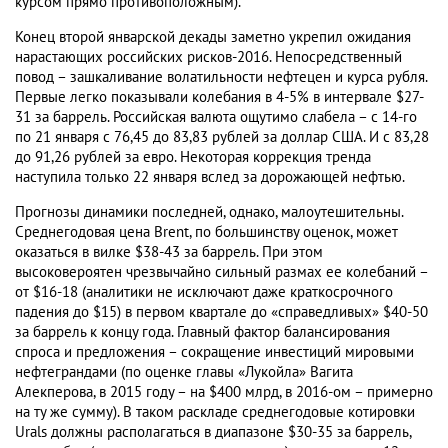
курсом прямо противоположным).
Конец второй январской декады заметно укрепил ожидания
нарастающих российских рисков-2016. Непосредственный
повод – зашкаливание волатильности нефтецен и курса рубля.
Первые легко показывали колебания в 4-5% в интервале $27-
31 за баррель. Российская валюта ощутимо слабела – с 14-го
по 21 января с 76,45 до 83,83 рублей за доллар США. И с 83,28
до 91,26 рублей за евро. Некоторая коррекция тренда
наступила только 22 января вслед за дорожающей нефтью.
Прогнозы динамики последней, однако, малоутешительны.
Среднегодовая цена Brent, по большинству оценок, может
оказаться в вилке $38-43 за баррель. При этом
высоковероятен чрезвычайно сильный размах ее колебаний –
от $16-18 (аналитики не исключают даже краткосрочного
падения до $15) в первом квартале до «справедливых» $40-50
за баррель к концу года. Главный фактор балансирования
спроса и предложения – сокращение инвестиций мировыми
нефтеграндами (по оценке главы «Лукойла» Вагита
Алекперова, в 2015 году – на $400 млрд, в 2016-ом – примерно
на ту же сумму). В таком раскладе среднегодовые котировки
Urals должны располагаться в диапазоне $30-35 за баррель,