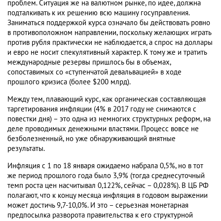
проблем. Ситуация же на валютном рынке, по идее, должна
подталкивать к их решению всю машину госуправления.
Заниматься поддержкой курса означало бы действовать ровно
в противоположном направлении, поскольку желающих играть
против рубля практически не наблюдается, а спрос на доллары
и евро не носит спекулятивный характер. К тому же и тратить
международные резервы пришлось бы в объемах,
сопоставимых со «ступенчатой девальвацией» в ходе
прошлого кризиса (более $200 млрд).
Между тем, плавающий курс, как органическая составляющая
таргетирования инфляции (4% в 2017 году не снимаются с
повестки дня) – это одна из немногих структурных реформ, на
деле проводимых денежными властями. Процесс вовсе не
безболезненный, но уже обнаруживающий внятные
результаты.
Инфляция с 1 по 18 января ожидаемо набрала 0,5%, но в тот
же период прошлого года было 3,9% (тогда среднесуточный
темп роста цен насчитывал 0,122%, сейчас – 0,028%). В ЦБ РФ
полагают, что к концу месяца инфляция в годовом выражении
может достичь 9,7-10,0%. И это – серьезная монетарная
предпосылка разворота правительства к его структурной