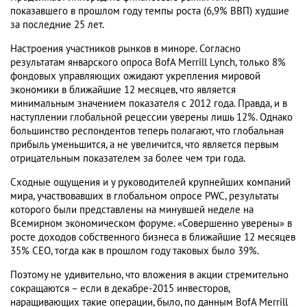
показавшего в прошлом году темпы роста (6,9% ВВП) худшие
за последние 25 лет.
Настроения участников рынков в миноре. Согласно
результатам январского опроса BofA Merrill Lynch, только 8%
фондовых управляющих ожидают укрепления мировой
экономики в ближайшие 12 месяцев, что является
минимальным значением показателя с 2012 года. Правда, и в
наступлении глобальной рецессии уверены лишь 12%. Однако
большинство респондентов теперь полагают, что глобальная
прибыль уменьшится, а не увеличится, что является первым
отрицательным показателем за более чем три года.
Сходные ощущения и у руководителей крупнейших компаний
мира, участвовавших в глобальном опросе PWC, результаты
которого были представлены на минувшей неделе на
Всемирном экономическом форуме. «Совершенно уверены» в
росте доходов собственного бизнеса в ближайшие 12 месяцев
35% CEO, тогда как в прошлом году таковых было 39%.
Поэтому не удивительно, что вложения в акции стремительно
сокращаются – если в декабре-2015 инвесторов,
наращивающих такие операции, было, по данным BofA Merrill