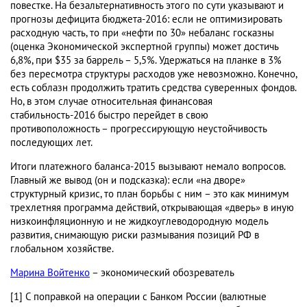
повестке. На безальтернативность этого по сути указывают и
прогнозы дефицита бюджета-2016: если не оптимизировать
расходную часть, то при «нефти по 30» небаланс госказны
(оценка Экономической экспертной группы) может достичь
6,8%, при $35 за баррель – 5,5%. Удержаться на планке в 3%
без пересмотра структуры расходов уже невозможно. Конечно,
есть соблазн продолжить тратить средства суверенных фондов.
Но, в этом случае относительная финансовая
стабильность-2016 быстро перейдет в свою
противоположность – прогрессирующую неустойчивость
последующих лет.
Итоги платежного баланса-2015 вызывают немало вопросов.
Главный же вывод (он и подсказка): если «на дворе»
структурный кризис, то план борьбы с ним – это как минимум
трехлетняя программа действий, открывающая «дверь» в иную
низкоинфляционную и не жидкоуглеводородную модель
развития, снимающую риски размывания позиций РФ в
глобальном хозяйстве.
Марина Войтенко
– экономический обозреватель
[1] С поправкой на операции с Банком России (валютные