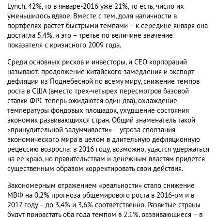
Lynch, 42%, то в январе-2016 уже 21%, то есть, число их
уменьшилось вдвое. Вместе с тем, доля наличности в
портфелях растет быстрыми темпами – к середине января она
достигла 5,4%, и это – третье по величине значение
показателя с кризисного 2009 года.
Среди основных рисков и инвесторы, и CEO корпораций
называют: продолжение китайского замедления и экспорт
дефляции из Поднебесной по всему миру, снижение темпов
роста в США (вместо трех-четырех пересмотров базовой
ставки ФРС теперь ожидаются один-два), охлаждение
температуры фондовых площадок, ухудшение состояния
экономик развивающихся стран. Общий знаменатель такой
«принудительной задумчивости» – угроза сползания
экономического мира в целом в длительную дефляционную
рецессию возросла: в 2016 году, возможно, удастся удержаться
на ее краю, но правительствам и денежным властям придется
существенным образом корректировать свои действия.
Закономерным отражением «реальности» стало снижение
МВФ на 0,2% прогноза общемирового роста в 2016-ом и в
2017 году – до 3,4% и 3,6% соответственно. Развитые страны
будут прирастать оба года темпом в 2,1%, развивающиеся – в