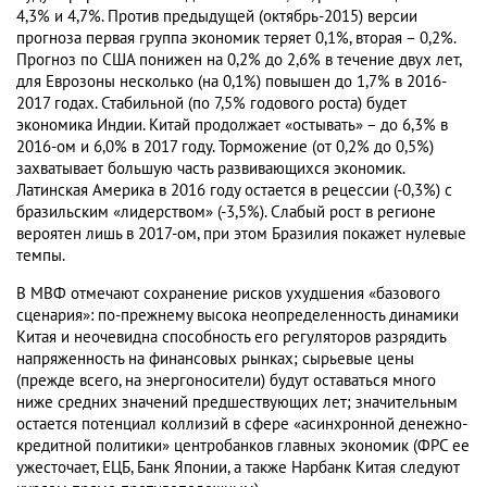
4,3% и 4,7%. Против предыдущей (октябрь-2015) версии
прогноза первая группа экономик теряет 0,1%, вторая – 0,2%.
Прогноз по США понижен на 0,2% до 2,6% в течение двух лет,
для Еврозоны несколько (на 0,1%) повышен до 1,7% в 2016-
2017 годах. Стабильной (по 7,5% годового роста) будет
экономика Индии. Китай продолжает «остывать» – до 6,3% в
2016-ом и 6,0% в 2017 году. Торможение (от 0,2% до 0,5%)
захватывает большую часть развивающихся экономик.
Латинская Америка в 2016 году остается в рецессии (-0,3%) с
бразильским «лидерством» (-3,5%). Слабый рост в регионе
вероятен лишь в 2017-ом, при этом Бразилия покажет нулевые
темпы.
В МВФ отмечают сохранение рисков ухудшения «базового
сценария»: по-прежнему высока неопределенность динамики
Китая и неочевидна способность его регуляторов разрядить
напряженность на финансовых рынках; сырьевые цены
(прежде всего, на энергоносители) будут оставаться много
ниже средних значений предшествующих лет; значительным
остается потенциал коллизий в сфере «асинхронной денежно-
кредитной политики» центробанков главных экономик (ФРС ее
ужесточает, ЕЦБ, Банк Японии, а также Нарбанк Китая следуют