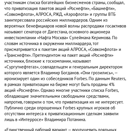
участникам списка богатейших бизнесменов страны, сообщал,
что приватизация пакетов акций «Роснефти», «Башнефти»,
«Совкомфлота», АЛРОСА, РЖД, «Аэрофлота» и группы ВТБ
заинтересовала российских миллиардеров. Одним из
вероятных бенефициаров новой волны распродажи госактивов
называют сенатора от Дагестана, основного акционера
инвесткомпании «Нафта Москва» Сулеймана Керимова. По
словам источника в окружении миллиардера, тот
присматривается к пакетам акций АЛРОСА, «Совкомфлота» и
«Транснефти». Претендентом на пакет акций «Роснефти»
источники, близкие к госкомпании, называют
«Сургутнефтегаз», совладельцем и генеральным директором
которого является Владимир Богданов. «Они грозились», —
иронизирует один из собеседников Forbes. По данным Reuters,
в рамках приватизации на бирже могут быть проданы 4%
акций «Роснефти». Однако многие участники списка Forbes,
обладающие значительными свободными средствами,
напротив, говорили о том, что приватизация их не интересует.
Публично среди опрошенных Forbes крупных игроков об
отсутствии интереса к приватизационным сделкам заявили
лишь в «Интерросе» Владимира Потанина.
«Единственный рабочий вариант — воодушевить лояльных