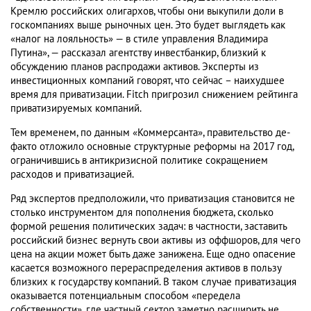
Кремлю российских олигархов, чтобы они выкупили доли в
госкомпаниях выше рыночных цен. Это будет выглядеть как
«налог на лояльность» — в стиле управления Владимира
Путина», — рассказал агентству инвестбанкир, близкий к
обсуждению планов распродажи активов. Эксперты из
инвестиционных компаний говорят, что сейчас – наихудшее
время для приватизации. Fitch пригрозил снижением рейтинга
приватизируемых компаний.
Тем временем, по данным «Коммерсанта», правительство де-
факто отложило основные структурные реформы на 2017 год,
ограничившись в антикризисной политике сокращением
расходов и приватизацией.
Ряд экспертов предположили, что приватизация становится не
столько инструментом для пополнения бюджета, сколько
формой решения политических задач: в частности, заставить
российский бизнес вернуть свои активы из оффшоров, для чего
цена на акции может быть даже занижена. Еще одно опасение
касается возможного перераспределения активов в пользу
близких к государству компаний. В таком случае приватизация
оказывается потенциальным способом «передела
собственности», где частный сектор заметно расширить не