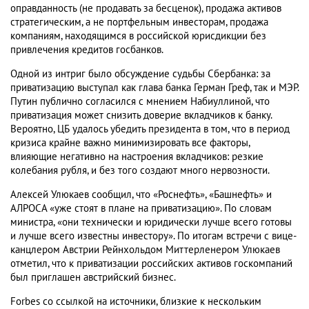
оправданность (не продавать за бесценок), продажа активов
стратегическим, а не портфельным инвесторам, продажа
компаниям, находящимся в российской юрисдикции без
привлечения кредитов госбанков.
Одной из интриг было обсуждение судьбы Сбербанка: за
приватизацию выступал как глава банка Герман Греф, так и МЭР.
Путин публично согласился с мнением Набиуллиной, что
приватизация может снизить доверие вкладчиков к банку.
Вероятно, ЦБ удалось убедить президента в том, что в период
кризиса крайне важно минимизировать все факторы,
влияющие негативно на настроения вкладчиков: резкие
колебания рубля, и без того создают много нервозности.
Алексей Улюкаев сообщил, что «Роснефть», «Башнефть» и
АЛРОСА «уже стоят в плане на приватизацию». По словам
министра, «они технически и юридически лучше всего готовы
и лучше всего известны инвестору». По итогам встречи с вице-
канцлером Австрии Рейнхольдом Миттерленером Улюкаев
отметил, что к приватизации российских активов госкомпаний
был приглашен австрийский бизнес.
Forbes со ссылкой на источники, близкие к нескольким