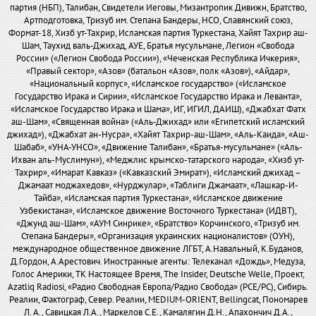
партия (НБП), Талибан, Свидетели Иеговы, Мизантропик Дивижн, Братство,
Артподготовка, Тризуб им. Степана Бандеры, НСО, Славянский союз,
Формат-18, Хизб ут-Тахрир, Исламская партия Туркестана, Хайят Тахрир аш-
Шам, Таухид валь-Джихад, АУЕ, Братья мусульмане, Легион «Свобода
России» («Легион Свобода России»), «Чеченская Республика Ичкерия»,
«Правый сектор», «Азов» (батальон «Азов», полк «Азов»), «Айдар»,
«Национальный корпус», «Исламское государство» («Исламское
Государство Ирака и Сирии», «Исламское Государство Ирака и Леванта»,
«Исламское Государство Ирака и Шама», ИГ, ИГИЛ, ДАИШ), «Джабхат Фатх
аш-Шам», «Священная война» («Аль-Джихад» или «Египетский исламский
джихад»), «Джабхат ан-Нусра», «Хайят Тахрир-аш-Шам», «Аль-Каида», «Аш-
Шабаб», «УНА-УНСО», «Движение Талибан», «Братья-мусульмане» («Аль-
Ихван аль-Муслимун»), «Меджлис крымско-татарского народа», «Хизб ут-
Тахрир», «Имарат Кавказ» («Кавказский Эмират»), «Исламский джихад –
Джамаат моджахедов», «Нурджулар», «Таблиги Джамаат», «Лашкар-И-
Тайба», «Исламская партия Туркестана», «Исламское движение
Узбекистана», «Исламское движение Восточного Туркестана» (ИДВТ),
«Джунд аш-Шам», «АУМ Синрике», «Братство» Корчинского, «Тризуб им.
Степана Бандеры», «Организация украинских националистов» (ОУН),
международное общественное движение ЛГБТ, А.Навальный, К.Буданов,
Д.Гордон, А.Арестович. Иностранные агенты: Телеканал «Дождь», Медуза,
Голос Америки, ТК Настоящее Время, The Insider, Deutsche Welle, Проект,
Azatliq Radiosi, «Радио Свободная Европа/Радио Свобода» (PCE/PC), Сибирь.
Реалии, Фактограф, Север. Реалии, MEDIUM-ORIENT, Bellingcat, Пономарев
Л. А., Савицкая Л.А., Маркелов С.Е., Камалягин Д.Н., Апахончич Д.А.,