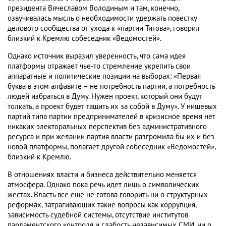
президента Вячеславом Володиным и там, конечно,
озвучивалась мысль о необходимости удержать повестку
делового сообщества от ухода к «партии Титова», говорил
близкий к Кремлю собеседник «Ведомостей».
Однако источник выразил уверенность, что сама идея
платформы отражает чье-то стремление укрепить свои
аппаратные и политические позиции на выборах: «Первая
буква в этом алфавите – не потребность партии, а потребность
людей избраться в Думу. Нужен проект, который они будут
толкать, а проект будет тащить их за собой в Думу». У нишевых
партий типа партии предпринимателей в кризисное время нет
никаких электоральных перспектив без административного
ресурса и при желании партия власти разгромила бы их и без
новой платформы, полагает другой собеседник «Ведомостей»,
близкий к Кремлю.
В отношениях власти и бизнеса действительно меняется
атмосфера. Однако пока речь идет лишь о символических
жестах. Власть все еще не готова говорить ни о структурных
реформах, затрагивающих такие вопросы как коррупция,
зависимость судебной системы, отсутствие институтов
парламентского контроля и слабость независимых СМИ, ни о