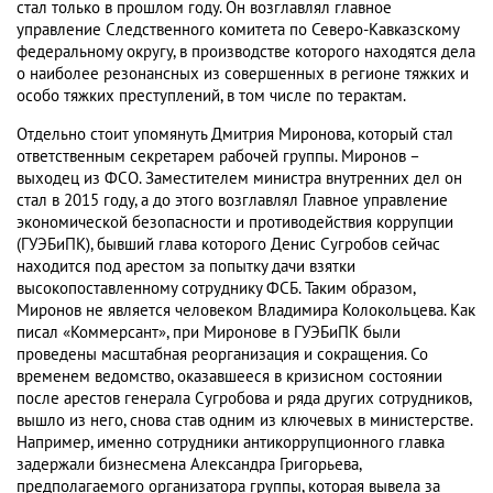
стал только в прошлом году. Он возглавлял главное
управление Следственного комитета по Северо-Кавказскому
федеральному округу, в производстве которого находятся дела
о наиболее резонансных из совершенных в регионе тяжких и
особо тяжких преступлений, в том числе по терактам.
Отдельно стоит упомянуть Дмитрия Миронова, который стал
ответственным секретарем рабочей группы. Миронов –
выходец из ФСО. Заместителем министра внутренних дел он
стал в 2015 году, а до этого возглавлял Главное управление
экономической безопасности и противодействия коррупции
(ГУЭБиПК), бывший глава которого Денис Сугробов сейчас
находится под арестом за попытку дачи взятки
высокопоставленному сотруднику ФСБ. Таким образом,
Миронов не является человеком Владимира Колокольцева. Как
писал «Коммерсант», при Миронове в ГУЭБиПК были
проведены масштабная реорганизация и сокращения. Со
временем ведомство, оказавшееся в кризисном состоянии
после арестов генерала Сугробова и ряда других сотрудников,
вышло из него, снова став одним из ключевых в министерстве.
Например, именно сотрудники антикоррупционного главка
задержали бизнесмена Александра Григорьева,
предполагаемого организатора группы, которая вывела за