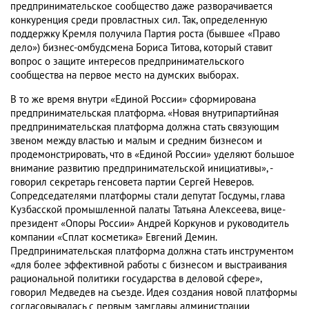
предпринимательское сообщество даже разворачивается
конкуренция среди провластных сил. Так, определенную
поддержку Кремля получила Партия роста (бывшее «Право
дело») бизнес-омбудсмена Бориса Титова, который ставит
вопрос о защите интересов предпринимательского
сообщества на первое место на думских выборах.
В то же время внутри «Единой России» сформирована
предпринимательская платформа. «Новая внутрипартийная
предпринимательская платформа должна стать связующим
звеном между властью и малым и средним бизнесом и
продемонстрировать, что в «Единой России» уделяют большое
внимание развитию предпринимательской инициативы», -
говорил секретарь генсовета партии Сергей Неверов.
Сопредседателями платформы стали депутат Госдумы, глава
Кузбасской промышленной палаты Татьяна Алексеева, вице-
президент «Опоры России» Андрей Коркунов и руководитель
компании «Сплат косметика» Евгений Демин.
Предпринимательская платформа должна стать инструментом
«для более эффективной работы с бизнесом и выстраивания
рациональной политики государства в деловой сфере»,
говорил Медведев на съезде. Идея создания новой платформы
согласовывалась с первым замглавы администрации