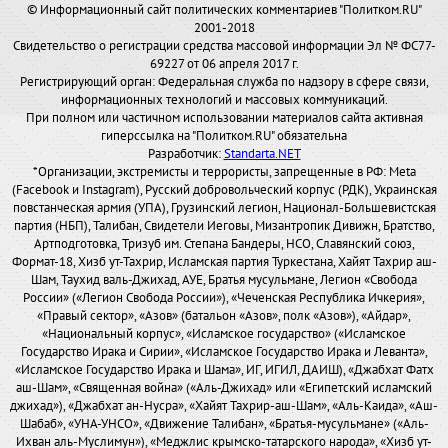
© Информационный сайт политических комментариев "Политком.RU"
2001-2018
Свидетельство о регистрации средства массовой информации Эл № ФС77-
69227 от 06 апреля 2017 г.
Регистрирующий орган: Федеральная служба по надзору в сфере связи,
информационных технологий и массовых коммуникаций.
При полном или частичном использовании материалов сайта активная
гиперссылка на "Политком.RU" обязательна
Разработчик:
Standarta.NET
*Организации, экстремисты и террористы, запрещенные в РФ: Meta
(Facebook и Instagram), Русский добровольческий корпус (РДК), Украинская
повстанческая армия (УПА), Грузинский легион, Национал-Большевистская
партия (НБП), Талибан, Свидетели Иеговы, Мизантропик Дивижн, Братство,
Артподготовка, Тризуб им. Степана Бандеры, НСО, Славянский союз,
Формат-18, Хизб ут-Тахрир, Исламская партия Туркестана, Хайят Тахрир аш-
Шам, Таухид валь-Джихад, АУЕ, Братья мусульмане, Легион «Свобода
России» («Легион Свобода России»), «Чеченская Республика Ичкерия»,
«Правый сектор», «Азов» (батальон «Азов», полк «Азов»), «Айдар»,
«Национальный корпус», «Исламское государство» («Исламское
Государство Ирака и Сирии», «Исламское Государство Ирака и Леванта»,
«Исламское Государство Ирака и Шама», ИГ, ИГИЛ, ДАИШ), «Джабхат Фатх
аш-Шам», «Священная война» («Аль-Джихад» или «Египетский исламский
джихад»), «Джабхат ан-Нусра», «Хайят Тахрир-аш-Шам», «Аль-Каида», «Аш-
Шабаб», «УНА-УНСО», «Движение Талибан», «Братья-мусульмане» («Аль-
Ихван аль-Муслимун»), «Меджлис крымско-татарского народа», «Хизб ут-