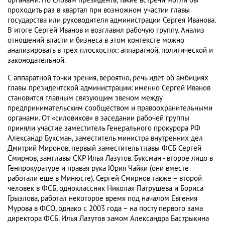
органами. По словам президента, такие встречи могли бы
проходить раз в квартал при возможном участии главы
государства или руководителя администрации Сергея Иванова.
В итоге Сергей Иванов и возглавил рабочую группу. Анализ
отношений власти и бизнеса в этом контексте можно
анализировать в трех плоскостях: аппаратной, политической и
законодательной.
С аппаратной точки зрения, вероятно, речь идет об амбициях
главы президентской администрации: именно Сергей Иванов
становится главным связующим звеном между
предпринимательским сообществом и правоохранительными
органами. От «силовиков» в заседании рабочей группы
приняли участие заместитель Генерального прокурора РФ
Александр Буксман, заместитель министра внутренних дел
Дмитрий Миронов, первый заместитель главы ФСБ Сергей
Смирнов, замглавы СКР Илья Лазутов. Буксман - второе лицо в
Генпрокуратуре и правая рука Юрия Чайки (они вместе
работали еще в Минюсте). Сергей Смирнов также – второй
человек в ФСБ, одноклассник Николая Патрушева и Бориса
Грызлова, работал некоторое время под началом Евгения
Мурова в ФСО, однако с 2003 года – на посту первого зама
директора ФСБ. Илья Лазутов замом Александра Бастрыкина