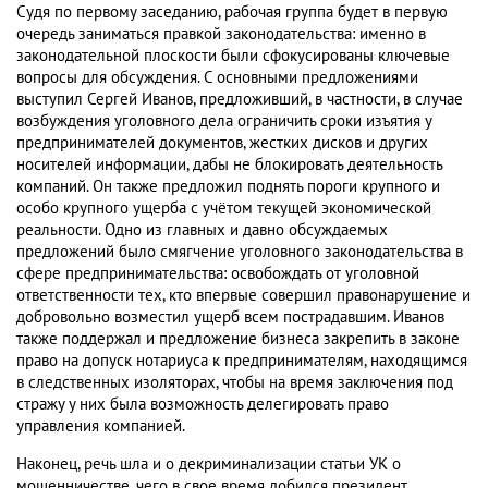
Судя по первому заседанию, рабочая группа будет в первую
очередь заниматься правкой законодательства: именно в
законодательной плоскости были сфокусированы ключевые
вопросы для обсуждения. С основными предложениями
выступил Сергей Иванов, предложивший, в частности, в случае
возбуждения уголовного дела ограничить сроки изъятия у
предпринимателей документов, жестких дисков и других
носителей информации, дабы не блокировать деятельность
компаний. Он также предложил поднять пороги крупного и
особо крупного ущерба с учётом текущей экономической
реальности. Одно из главных и давно обсуждаемых
предложений было смягчение уголовного законодательства в
сфере предпринимательства: освобождать от уголовной
ответственности тех, кто впервые совершил правонарушение и
добровольно возместил ущерб всем пострадавшим. Иванов
также поддержал и предложение бизнеса закрепить в законе
право на допуск нотариуса к предпринимателям, находящимся
в следственных изоляторах, чтобы на время заключения под
стражу у них была возможность делегировать право
управления компанией.
Наконец, речь шла и о декриминализации статьи УК о
мошенничестве, чего в свое время добился президент