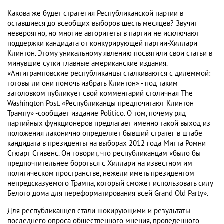
Какова же будет стратегия Республиканской партии в
оставшиеся до всеобщих выборов шесть месяцев? Звучит
невероятно, но многие авторитеты в партии не исключают
поддержки кандидата от конкурирующей партии-Хиллари
Клинтон. Этому уникальному явлению посвятили свои статьи в
минувшие сутки главные американские издания.
«Антитрамповские республиканцы сталкиваются с дилеммой:
готовы ли они помочь избрать Клинтон» - под таким
заголовком публикует свой комментарий столичная The
Washington Post. «Республиканцы предпочитают Клинтон
Трампу» -сообщает издание Politico. О том, почему ряд
партийных функционеров предлагает именно такой выход из
положения лаконично определяет бывший стратег в штабе
кандидата в президенты на выборах 2012 года Митта Ромни
Стюарт Стивенс. Он говорит, что республиканцам «было бы
предпочтительнее бороться с Хиллари на известном им
политическом пространстве, нежели иметь президентом
непредсказуемого Трампа, который сможет использовать силу
Белого дома для переформатирования всей Grand Old Party».
Для республиканцев стали шокирующими и результаты
последнего опроса общественного мнения, проведенного