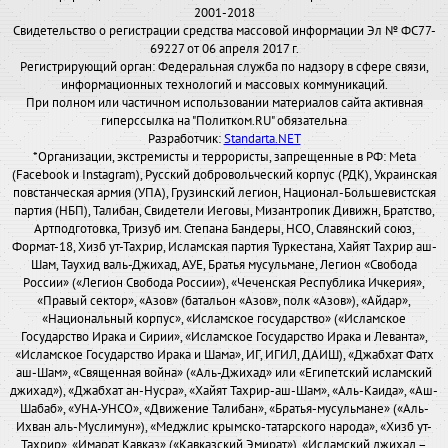
2001-2018
Свидетельство о регистрации средства массовой информации Эл № ФС77-
69227 от 06 апреля 2017 г.
Регистрирующий орган: Федеральная служба по надзору в сфере связи,
информационных технологий и массовых коммуникаций.
При полном или частичном использовании материалов сайта активная
гиперссылка на "Политком.RU" обязательна
Разработчик:
Standarta.NET
*Организации, экстремисты и террористы, запрещенные в РФ: Meta
(Facebook и Instagram), Русский добровольческий корпус (РДК), Украинская
повстанческая армия (УПА), Грузинский легион, Национал-Большевистская
партия (НБП), Талибан, Свидетели Иеговы, Мизантропик Дивижн, Братство,
Артподготовка, Тризуб им. Степана Бандеры, НСО, Славянский союз,
Формат-18, Хизб ут-Тахрир, Исламская партия Туркестана, Хайят Тахрир аш-
Шам, Таухид валь-Джихад, АУЕ, Братья мусульмане, Легион «Свобода
России» («Легион Свобода России»), «Чеченская Республика Ичкерия»,
«Правый сектор», «Азов» (батальон «Азов», полк «Азов»), «Айдар»,
«Национальный корпус», «Исламское государство» («Исламское
Государство Ирака и Сирии», «Исламское Государство Ирака и Леванта»,
«Исламское Государство Ирака и Шама», ИГ, ИГИЛ, ДАИШ), «Джабхат Фатх
аш-Шам», «Священная война» («Аль-Джихад» или «Египетский исламский
джихад»), «Джабхат ан-Нусра», «Хайят Тахрир-аш-Шам», «Аль-Каида», «Аш-
Шабаб», «УНА-УНСО», «Движение Талибан», «Братья-мусульмане» («Аль-
Ихван аль-Муслимун»), «Меджлис крымско-татарского народа», «Хизб ут-
Тахрир», «Имарат Кавказ» («Кавказский Эмират»), «Исламский джихад –