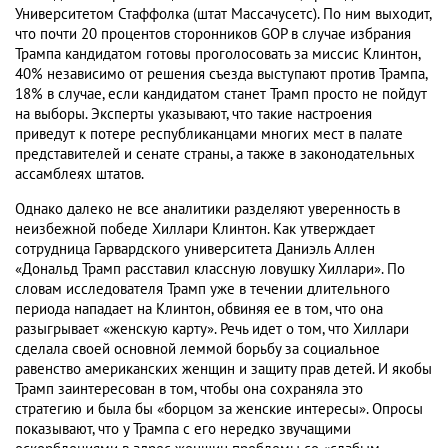
Университетом Стаффолка (штат Массачусетс). По ним выходит,
что почти 20 процентов сторонников GOP в случае избрания
Трампа кандидатом готовы проголосовать за миссис Клинтон,
40% независимо от решения съезда выступают против Трампа,
18% в случае, если кандидатом станет Трамп просто не пойдут
на выборы. Эксперты указывают, что такие настроения
приведут к потере республиканцами многих мест в палате
представителей и сенате страны, а также в законодательных
ассамблеях штатов.
Однако далеко не все аналитики разделяют уверенность в
неизбежной победе Хиллари Клинтон. Как утверждает
сотрудница Гарвардского университета Даниэль Аллен
«Дональд Трамп расставил классную ловушку Хиллари». По
словам исследователя Трамп уже в течении длительного
периода нападает на Клинтон, обвиняя ее в том, что она
разыгрывает «женскую карту». Речь идет о том, что Хиллари
сделала своей основной леммой борьбу за социальное
равенство американских женщин и защиту прав детей. И якобы
Трамп заинтересован в том, чтобы она сохраняла это
стратегию и была бы «борцом за женские интересы». Опросы
показывают, что у Трампа с его нередко звучащими