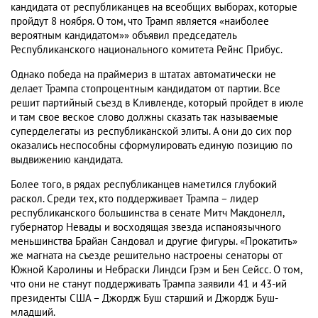
кандидата от республиканцев на всеобщих выборах, которые
пройдут 8 ноября. О том, что Трамп является «наиболее
вероятным кандидатом»» объявил председатель
Республиканского национального комитета Рейнс Прибус.
Однако победа на праймериз в штатах автоматически не
делает Трампа стопроцентным кандидатом от партии. Все
решит партийный съезд в Кливленде, который пройдет в июле
и там свое веское слово должны сказать так называемые
суперделегаты из республиканской элиты. А они до сих пор
оказались неспособны сформулировать единую позицию по
выдвижению кандидата.
Более того, в рядах республиканцев наметился глубокий
раскол. Среди тех, кто поддерживает Трампа – лидер
республиканского большинства в сенате Митч Макдонелл,
губернатор Невады и восходящая звезда испаноязычного
меньшинства Брайан Сандовал и другие фигуры. «Прокатить»
же магната на съезде решительно настроены сенаторы от
Южной Каролины и Небраски Линдси Грэм и Бен Сейсс. О том,
что они не станут поддерживать Трампа заявили 41 и 43-ий
президенты США – Джордж Буш старший и Джордж Буш-
младший.