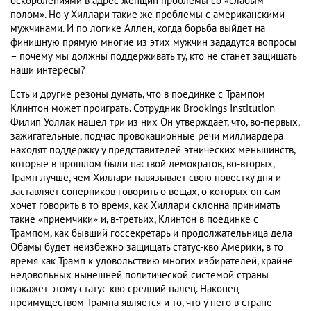
оскорблениями в адрес женщин проблемы со «слабым
полом». Но у Хиллари такие же проблемы с американскими
мужчинами. И по логике Аллен, когда борьба выйдет на
финишную прямую многие из этих мужчин зададутся вопросы
– почему мы должны поддерживать ту, кто не станет защищать
наши интересы?
Есть и другие резоны думать, что в поединке с Трампом
Клинтон может проиграть. Сотрудник Brookings Institution
Филип Уоллак нашел три из них Он утверждает, что, во-первых,
зажигательные, подчас провокационные речи миллиардера
находят поддержку у представителей этнических меньшинств,
которые в прошлом были паствой демократов, во-вторых,
Трамп лучше, чем Хиллари навязывает свою повестку дня и
заставляет соперников говорить о вещах, о которых он сам
хочет говорить в то время, как Хиллари склонна принимать
такие «приемчики» и, в-третьих, Клинтон в поединке с
Трампом, как бывший госсекретарь и продолжательница дела
Обамы будет неизбежно защищать статус-кво Америки, в то
время как Трамп к удовольствию многих избирателей, крайне
недовольных нынешней политической системой страны
покажет этому статус-кво средний палец. Наконец
преимуществом Трампа является и то, что у него в стране