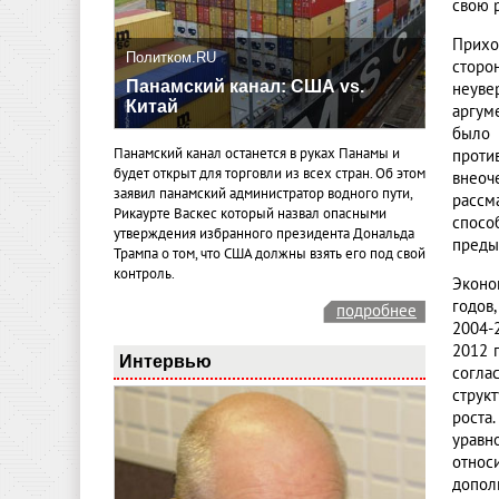
свою 
Прихо
Политком.RU
сторо
Панамский канал: США vs.
неуве
Китай
аргум
было 
Панамский канал останется в руках Панамы и
проти
будет открыт для торговли из всех стран. Об этом
внеоч
заявил панамский администратор водного пути,
рассм
Рикаурте Васкес который назвал опасными
спосо
утверждения избранного президента Дональда
преды
Трампа о том, что США должны взять его под свой
контроль.
Эконо
годов
подробнее
2004-
2012 
Интервью
согла
струк
роста
уравн
относ
допол