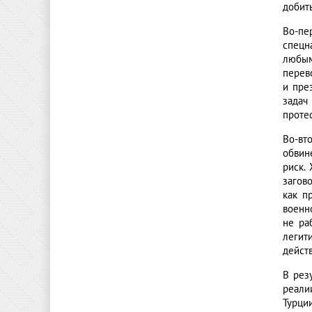
добит
Во-пе
спецн
любым
перев
и пре
задач
протес
Во-вт
обвин
риск.
загов
как п
военн
не ра
легит
дейст
В рез
реали
Турци