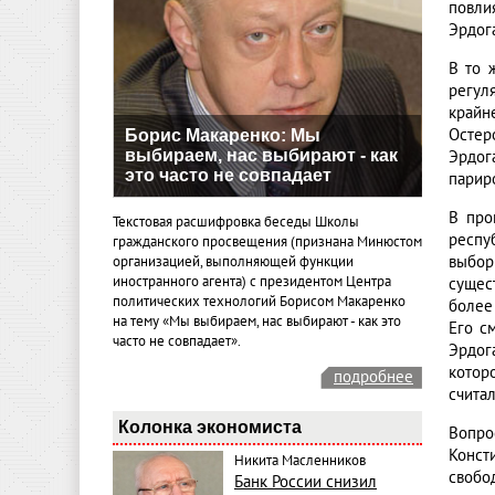
повли
Эрдог
В то 
регул
крайн
Остер
Борис Макаренко: Мы
выбираем, нас выбирают - как
Эрдога
это часто не совпадает
париро
В про
Текстовая расшифровка беседы Школы
респу
гражданского просвещения (признана Минюстом
выбор
организацией, выполняющей функции
иностранного агента) с президентом Центра
сущес
политических технологий Борисом Макаренко
более
на тему «Мы выбираем, нас выбирают - как это
Его с
часто не совпадает».
Эрдога
котор
подробнее
счита
Колонка экономиста
Вопро
Конст
Никита Масленников
свобо
Банк России снизил