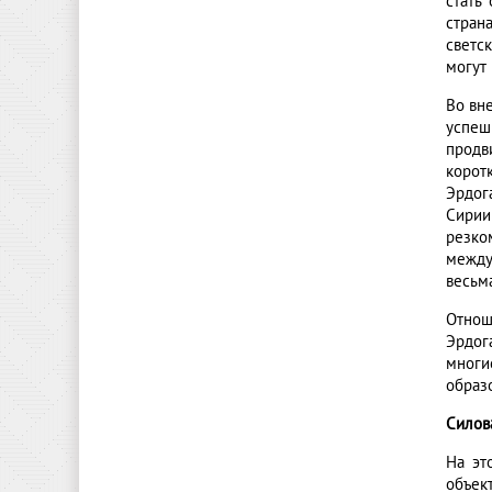
стать
страна
светс
могут
Во вн
успеш
продв
корот
Эрдог
Сирии
резко
между
весьм
Отнош
Эрдог
многи
образ
Силов
На эт
объек