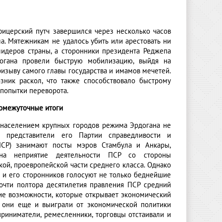
фицерский путч завершился через несколько часов
а. Мятежникам не удалось убить или арестовать ни
лидеров страны, а сторонники президента Реджепа
догана провели быструю мобилизацию, выйдя на
изыву самого главы государства и имамов мечетей.
зник раскол, что также способствовало быстрому
попытки переворота.
ромежуточные итоги
населением крупных городов режима Эрдогана не
– представители его Партии справедливости и
ПСР) занимают посты мэров Стамбула и Анкары,
на неприятие деятельности ПСР со стороны
ой, проевропейской части среднего класса. Однако
а и его сторонников голосуют не только беднейшие
очти полтора десятилетия правления ПСР средний
ие возможности, которые открывает экономический
– они еще и выиграли от экономической политики
приниматели, ремесленники, торговцы отстаивали и