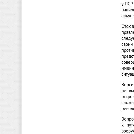
у ПСР
нацио
альянс
Отсюд
правл
следу
своим
проти
предс
совер
именн
ситуа
Версия
не вы
откро
сложн
револ
Вопро
к пут
воору