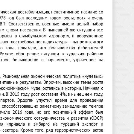
тическая дестабилизация, нелегитимное насилие со
978 год был последним годом роста, хотя и очень
ВП. Соответственно, военные имели целый набор
им слоям населения. В нынешней же ситуации все
зрывы в стамбульском аэропорту, и вооруженное
шают востребованность диктатуры – напротив, итоги
 года, показали, что большинство избирателей
Резкое обострение ситуации в курдских районах
ютное большинство в парламенте, утраченное на
в. Рациональная экономическая политика «нулевых»
зитивные результаты. Впрочем, высокие темы роста
экономическом чуде, остались в истории. Начиная с
. В 2015 году рост составил 4%, в нынешнем году,
пертов, Эрдоган упустил время для проведения
в, способствовавших заметному замедлению темпов
ачале 2016 года, но его позитивный эффект был
экономического сотрудничества и развития (ОЭСР)
ая «привела к эмбарго на турецкий экспорт и
сектора. Кроме того, ряд террористических актов