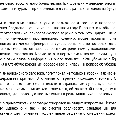
 не было абсолютного большинства. Три фракции – левоцентристы
налисты и курды – придерживаются столь разных взглядов на будущ
.
а и многочисленные слухи о возможности военного переворот
ения Эрдогана и усилились в нынешнем году. Впрочем, как обычно
ет отвергнуть конспирологическую версию о том, что Эрдоган имит
и политическими противниками. Конечно, после провала путч
вников из числа офицеров и судей, большинство которых явн
тавить себе, что он заранее расписал роли между полковниками
шенно невозможно. Кроме того, в первые часы после начала пут
о с этим связана информация о его попытке найти убежище в Ге
ция в Стамбуле коренным образом изменилась – и вопрос об убежищ
 американского заговора, популярная не только в России (так что 
держивает критики. В отличие от времен «холодной войны», 
венно незаконные смены власти в странах, где существуют кон
ые механизмы – такие как импичмент, объявляемый президенту п
юции», где протестующие выступают в роли защитников правовых н
с о причастности к заговору генералов выглядит непростым. Неко
чу. Однако они так и не смогли реализовать стандартный дл
женных сил принимает коллективное решение о смещении констит