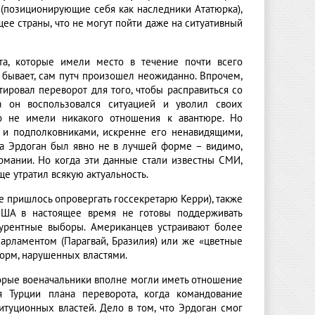
 (позиционирующие себя как наследники Ататюрка),
ее страны, что не могут пойти даже на ситуативный
а, которые имели место в течение почти всего
 бывает, сам путч произошел неожиданно. Впрочем,
ировал переворот для того, чтобы расправиться со
а он воспользовался ситуацией и уволил своих
о не имели никакого отношения к авантюре. Но
 и подполковниками, искренне его ненавидящими,
ча Эрдоган был явно не в лучшей форме – видимо,
рмании. Но когда эти данные стали известны СМИ,
е утратил всякую актуальность.
ее пришлось опровергать госсекретарю Керри), также
США в настоящее время не готовы поддерживать
курентные выборы. Американцев устраивают более
арламентом (Парагвай, Бразилия) или же «цветные
орм, нарушенных властями.
торые военачальники вполне могли иметь отношение
я Турции плана переворота, когда командование
уционных властей. Дело в том, что Эрдоган смог