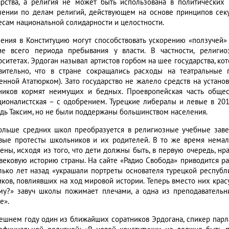
арства, а религия не может быть использована в политических
лении по делам религий, действующем на основе принципов секу
есам национальной солидарности и целостности.
ения в Конституцию могут способствовать ускорению «ползучей»
ие всего периода пребывания у власти. В частности, религ
рситетах. Эрдоган называл артистов горбом на шее государства, ко
вительно, что в стране сокращались расходы на театральные п
енной Ататюрком). Зато государство не жалело средств на устано
ников кормят неимущих и бедных. Проевропейская часть общест
ционалистская – с одобрением. Турецкие либералы и левые в 201
дь Таксим, но не были поддержаны большинством населения.
ольше средних школ преобразуется в религиозные учебные завед
вые протесты школьников и их родителей. В то же время немала
ены, исходя из того, что дети должны быть, в первую очередь, 
вековую историю страны. На сайте «Радио Свобода» приводится ра
лько лет назад «украшали портреты основателя турецкой республ
иков, повлиявших на ход мировой истории. Теперь вместо них крас
му?» завуч школы пожимает плечами, а одна из преподавательни
е».
ешнем году один из ближайших соратников Эрдогана, спикер парл