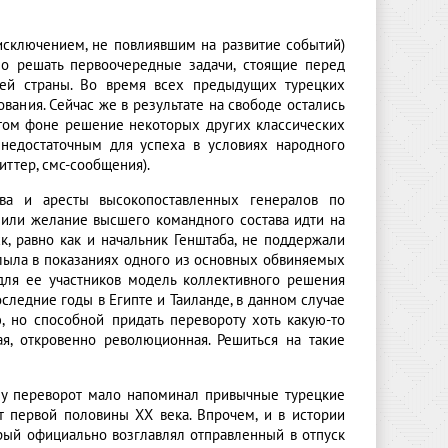
исключением, не повлиявшим на развитие событий)
но решать первоочередные задачи, стоящие перед
лей страны. Во время всех предыдущих турецких
ания. Сейчас же в результате на свободе остались
 этом фоне решение некоторых других классических
 недостаточным для успеха в условиях народного
иттер, смс-сообщения).
ава и аресты высокопоставленных генералов по
или желание высшего командного состава идти на
к, равно как и начальник Генштаба, не поддержали
плыла в показаниях одного из основных обвиняемых
 для ее участников модель коллективного решения
следние годы в Египте и Таиланде, в данном случае
, но способной придать перевороту хоть какую-то
ая, откровенно революционная. Решиться на такие
ому переворот мало напоминал привычные турецкие
 первой половины ХХ века. Впрочем, и в истории
рый официально возглавлял отправленный в отпуск