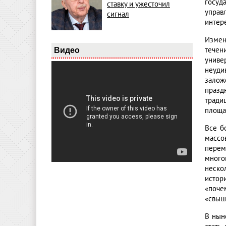
госуд
ставку и ужесточил
управ
сигнал
интер
Измен
течен
Видео
униве
неуди
залож
празд
тради
площа
Все б
массо
перем
много
неско
истор
«поче
«свыш
В нын