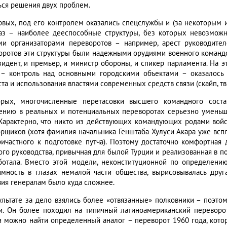
ься решения двух проблем.
рвых, под его контролем оказались спецслужбы и (за некоторым 
аз – наиболее дееспособные структуры, без которых невозмож
и организаторами переворотов – например, арест руководите
оротов эти структуры были надежными орудиями военного командов
зидент, и премьер, и министр обороны, и спикер парламента. На
 – контроль над основными городскими объектами – оказалось
та и использования властями современных средств связи (скайп, тв
орых, многочисленные перетасовки высшего командного сост
ению в реальных и потенциальных переворотах серьезно уменьш
 Характерно, что никто из действующих командующих родами войс
орщиков (хотя фамилия начальника Генштаба Хулуси Акара уже вс
ричастного к подготовке путча). Поэтому достаточно комфортная
ого руководства, привычная для былой Турции и реализованная в по
ботала. Вместо этой модели, неконституционной по определению
имность в глазах немалой части общества, вырисовывалась друг
вия генералам было куда сложнее.
ультате за дело взялись более «отвязанные» полковники – поэт
и. Он более походил на типичный латиноамериканский переворот
и можно найти определенный аналог – переворот 1960 года, кото