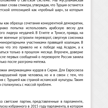
положения о светской системе. Мы мусульманская
овал слова спикера, утверждая, что Турция останется
етской оппозицией как «пробный шар», за которым
ы как образца сочетания конкурентной демократии,
днако попытка использовать арабскую весну для
о лидера неудачей. В Египте и Тунисе, правда, на
ие военные устроили переворот, свергнув союзника
 миноритарными участниками правящей коалиции. В
ка что это привело не к победе над Асадом, а к
аться только в прошлом месяце. Впрочем, доверие
после первых сообщений о перевороте Россия заняла
ько после разгрома мятежа.
ржки американцами курдов в Сирии. Для Евросоюза
арушений прав человека, но и в связи с тем, что
 с Турцией как страной исламской культуры. Таким
 столкнулись с массой проблем.
о светские партии, представленные в парламенте,
пуску избранного в 2015 году парламента, в котором