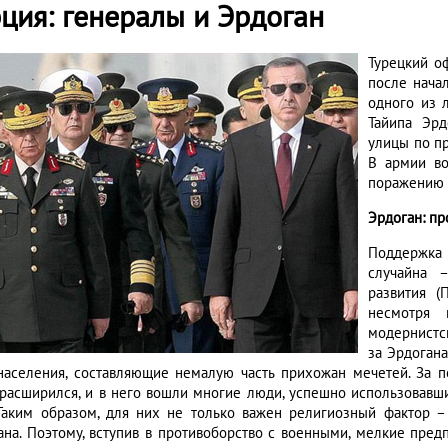
рция: генералы и Эрдоган
Турецкий о
после начал
одного из 
Тайипа Эр
улицы по пр
В армии во
поражению 
Эрдоган: п
Поддержка 
случайна 
развития (
несмотря 
модернистск
за Эрдоган
населения, составляющие немалую часть прихожан мечетей. За п
 расширился, и в него вошли многие люди, успешно использовавш
 Таким образом, для них не только важен религиозный фактор 
ана. Поэтому, вступив в противоборство с военными, мелкие пред