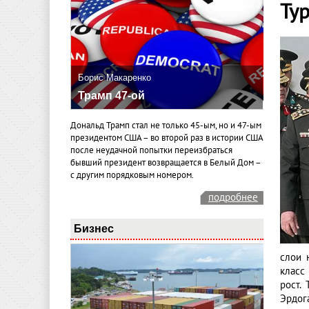
Ту
Борис Макаренко
Трамп 47-ой
Дональд Трамп стал не только 45-ым, но и 47-ым
президентом США – во второй раз в истории США
после неудачной попытки переизбраться
бывший президент возвращается в Белый Дом –
с другим порядковым номером.
подробнее
Бизнес
слои 
класс
рост.
Эрдог