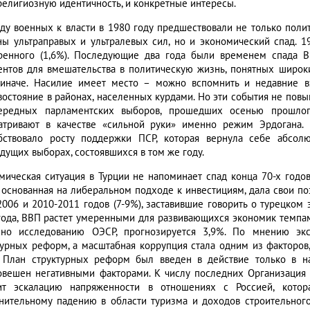
религиозную идентичность, и конкретные интересы.
ду военных к власти в 1980 году предшествовали не только поли
ны ультраправых и ультралевых сил, но и экономический спад. 1
ренного (1,6%). Последующие два года были временем спада В
ентов для вмешательства в политическую жизнь, понятных широк
иначе. Насилие имеет место – можно вспомнить и недавние в
востояние в районах, населенных курдами. Но эти события не повы
ередных парламентских выборов, прошедших осенью прошлого
атривают в качестве «сильной руки» именно режим Эрдогана. 
бствовало росту поддержки ПСР, которая вернула себе абсол
дущих выборах, состоявшихся в том же году.
мическая ситуация в Турции не напоминает спад конца 70-х годо
, основанная на либеральном подходе к инвестициям, дала свои по
2006 и 2010-2011 годов (7-9%), заставившие говорить о турецком 
года, ВВП растет умеренными для развивающихся экономик темпами
сно исследованию ОЭСР, прогнозируется 3,9%. По мнению экс
турных реформ, а масштабная коррупция стала одним из факторо
. План структурных реформ был введен в действие только в н
овешен негативными факторами. К числу последних Организация 
ит эскалацию напряженности в отношениях с Россией, котор
нительному падению в области туризма и доходов строительного 