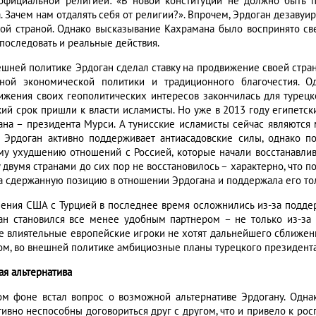
 официальной религией: «В новой конституции не должно быть 
. Зачем нам отдалять себя от религии?». Впрочем, Эрдоган дезавуир
кой страной. Однако высказывание Кахрамана было воспринято св
 последовать и реальные действия.
ешней политике Эрдоган сделал ставку на продвижение своей стран
ной экономической политики и традиционного благочестия. О
ижения своих геополитических интересов закончилась для турецког
кий срок пришли к власти исламисты. Но уже в 2013 году египетск
ана – президента Мурси. А тунисские исламисты сейчас являются
 Эрдоган активно поддерживает антиасадовские силы, однако по
му ухудшению отношений с Россией, которые начали восстанавлив
 двумя странами до сих пор не восстановилось – характерно, что 
а сдержанную позицию в отношении Эрдогана и поддержала его тол
ения США с Турцией в последнее время осложнились из-за подде
ан становился все менее удобным партнером – не только из-за н
е влиятельные европейские игроки не хотят дальнейшего сближения
ом, во внешней политике амбициозные планы турецкого президента
ая альтернатива
ом фоне встал вопрос о возможной альтернативе Эрдогану. Однак
тивно неспособны договориться друг с другом, что и привело к рос