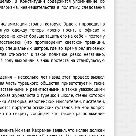
 целях. В Конституции содержится упоминание об
ляризма, невмешательства в политику, следования
 исламизации страны, которую Эрдоган проводил в
иозную одежду теперь можно носить в офисах и
торое не хочет больше тащить его на себе – поэтому
остановки (что противоречит светской традиции,
вку специальных шатров, где во время религиозных
ва относится к такой политике резко негативно,
3 году выходили в знак протеста на стамбульскую
ения – несколько лет назад этот процесс вызвал
я часть турецкого общества приветствует и такие
нравственными и религиозными, а также уважающими
ссказ журналиста о турецкой школе, стены которой
ики Ататюрка, европейских мыслителей, писателей,
уются портреты османских султанов. На мой вопрос
ц по секрету сообщает, что таково распоряжение
амента Исмаил Кахраман заявил, что ислам должен