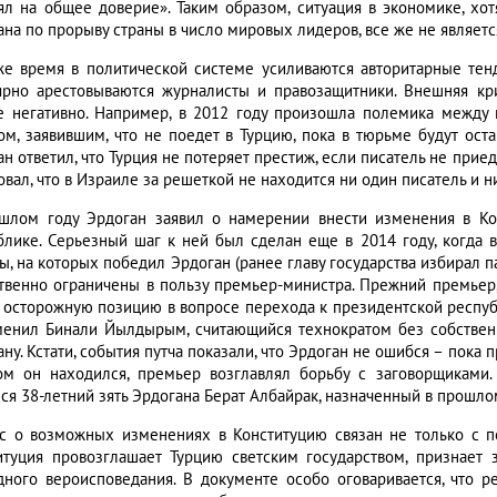
ял на общее доверие». Таким образом, ситуация в экономике, хо
ана по прорыву страны в число мировых лидеров, все же не являетс
же время в политической системе усиливаются авторитарные тен
ярно арестовываются журналисты и правозащитники. Внешняя кр
е негативно. Например, в 2012 году произошла полемика межд
ом, заявившим, что не поедет в Турцию, пока в тюрьме будут оста
н ответил, что Турция не потеряет престиж, если писатель не приед
вал, что в Израиле за решеткой не находится ни один писатель и н
шлом году Эрдоган заявил о намерении внести изменения в Ко
блике. Серьезный шаг к ней был сделан еще в 2014 году, когда
ы, на которых победил Эрдоган (ранее главу государства избирал 
твенно ограничены в пользу премьер-министра. Прежний премьер, 
 осторожную позицию в вопросе перехода к президентской республи
менил Бинали Йылдырым, считающийся технократом без собстве
ну. Кстати, события путча показали, что Эрдоган не ошибся – пока 
ом он находился, премьер возглавлял борьбу с заговорщиками.
лся 38-летний зять Эрдогана Берат Албайрак, назначенный в прошло
с о возможных изменениях в Конституцию связан не только с 
итуция провозглашает Турцию светским государством, признает 
дного вероисповедания. В документе особо оговаривается, что 