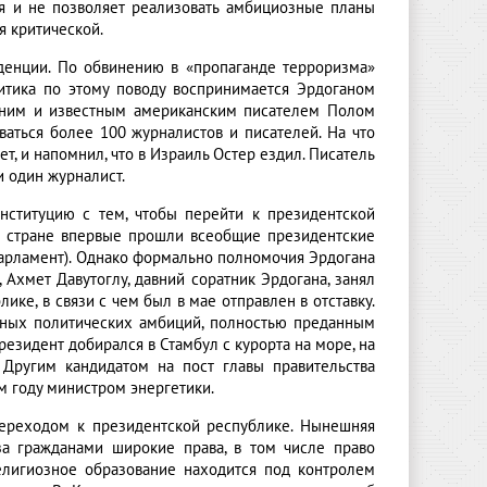
тя и не позволяет реализовать амбициозные планы
я критической.
денции. По обвинению в «пропаганде терроризма»
итика по этому поводу воспринимается Эрдоганом
у ним и известным американским писателем Полом
ваться более 100 журналистов и писателей. На что
ет, и напомнил, что в Израиль Остер ездил. Писатель
и один журналист.
нституцию с тем, чтобы перейти к президентской
 в стране впервые прошли всеобщие президентские
парламент). Однако формально полномочия Эрдогана
Ахмет Давутоглу, давний соратник Эрдогана, занял
ке, в связи с чем был в мае отправлен в отставку.
нных политических амбиций, полностью преданным
президент добирался в Стамбул с курорта на море, на
 Другим кандидатом на пост главы правительства
м году министром энергетики.
переходом к президентской республике. Нынешняя
за гражданами широкие права, в том числе право
религиозное образование находится под контролем