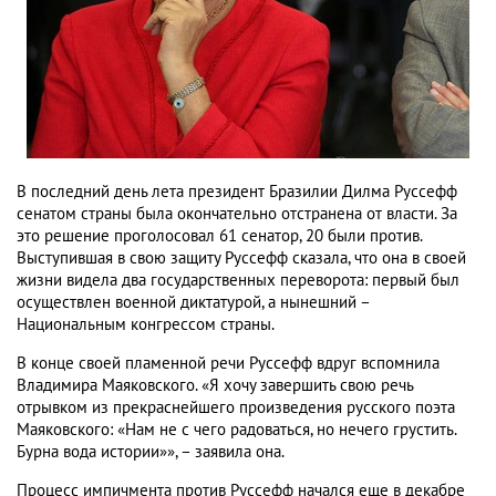
В последний день лета президент Бразилии Дилма Руссефф
сенатом страны была окончательно отстранена от власти. За
это решение проголосовал 61 сенатор, 20 были против.
Выступившая в свою защиту Руссефф сказала, что она в своей
жизни видела два государственных переворота: первый был
осуществлен военной диктатурой, а нынешний –
Национальным конгрессом страны.
В конце своей пламенной речи Руссефф вдруг вспомнила
Владимира Маяковского. «Я хочу завершить свою речь
отрывком из прекраснейшего произведения русского поэта
Маяковского: «Нам не с чего радоваться, но нечего грустить.
Бурна вода истории»», – заявила она.
Процесс импичмента против Руссефф начался еще в декабре