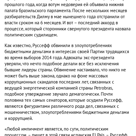
прошлого года, когда вотум недоверия ей объявила нижняя
палата бразильского парламента. После нескольких месяцев
разбирательств Дилму в мае нынешнего года отстранили от
власти сроком на 6 месяцев. И вот – последний аккорд в
процессе, который сторонники свернутого президента назвала
политическим судилищем.
Как известно, Руссефф обвинили в злоупотреблениях
бюджетными деньгами в интересах своей Партии трудящихся
во время выборов 2014 года. Адвокаты экс-президента
уверяли, что нечто подобное делали все без исключения
бывшие лидеры страны. Обвинение настаивало, что никто не
может быть выше закона, однако на фоне массовых
коррупционных скандалов последних лет, связанных с
ведущей энергетической компанией страны Petrobras,
подобное утверждение звучало демагогически. Почти
половина тех самых сенаторов, которые осудили Руссефф,
являются фигурантами различного рода дел, связанных с
мошенничеством, злоупотреблениями бюджетными деньгами
и коррупцией.
«Любой импичмент является, по сути, политическим
процессом, – пишет в этой связи испанская El Pais. – Руссефф