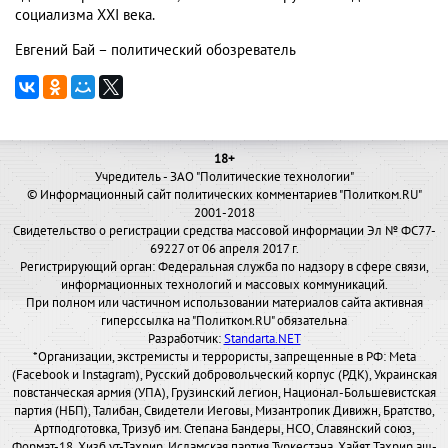
социализма ХХI века.
Евгений Бай – политический обозреватель
18+
Учредитель - ЗАО "Политические технологии"
© Информационный сайт политических комментариев "Политком.RU"
2001-2018
Свидетельство о регистрации средства массовой информации Эл № ФС77-
69227 от 06 апреля 2017 г.
Регистрирующий орган: Федеральная служба по надзору в сфере связи,
информационных технологий и массовых коммуникаций.
При полном или частичном использовании материалов сайта активная
гиперссылка на "Политком.RU" обязательна
Разработчик:
Standarta.NET
*Организации, экстремисты и террористы, запрещенные в РФ: Meta
(Facebook и Instagram), Русский добровольческий корпус (РДК), Украинская
повстанческая армия (УПА), Грузинский легион, Национал-Большевистская
партия (НБП), Талибан, Свидетели Иеговы, Мизантропик Дивижн, Братство,
Артподготовка, Тризуб им. Степана Бандеры, НСО, Славянский союз,
Формат-18, Хизб ут-Тахрир, Исламская партия Туркестана, Хайят Тахрир аш-