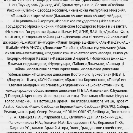
Шам, Таухид валь-Джихад, АУЕ, Братья мусульмане, Легион «Свобода
России» («Легион Свобода России»), «Чеченская Республика Ичкерия»,
«Правый сектор», «Азов» (батальон «Азов», полк «Азов»), «Айдар»,
«Национальный корпус», «Исламское государство» («Исламское
Государство Ирака и Сирии», «Исламское Государство Ирака и Леванта»,
«Исламское Государство Ирака и Шама», ИГ, ИГИЛ, ДАИШ), «Джабхат Фатх
аш-Шам», «Священная война» («Аль-Джихад» или «Египетский исламский
джихад»), «Джабхат ан-Нусра», «Хайят Тахрир-аш-Шам», «Аль-Каида», «Аш-
Шабаб», «УНА-УНСО», «Движение Талибан», «Братья-мусульмане» («Аль-
Ихван аль-Муслимун»), «Меджлис крымско-татарского народа», «Хизб ут-
Тахрир», «Имарат Кавказ» («Кавказский Эмират»), «Исламский джихад –
Джамаат моджахедов», «Нурджулар», «Таблиги Джамаат», «Лашкар-И-
Тайба», «Исламская партия Туркестана», «Исламское движение
Узбекистана», «Исламское движение Восточного Туркестана» (ИДВТ),
«Джунд аш-Шам», «АУМ Синрике», «Братство» Корчинского, «Тризуб им.
Степана Бандеры», «Организация украинских националистов» (ОУН),
международное общественное движение ЛГБТ, А.Навальный, К.Буданов,
Д.Гордон, А.Арестович. Иностранные агенты: Телеканал «Дождь», Медуза,
Голос Америки, ТК Настоящее Время, The Insider, Deutsche Welle, Проект,
Azatliq Radiosi, «Радио Свободная Европа/Радио Свобода» (PCE/PC), Сибирь.
Реалии, Фактограф, Север. Реалии, MEDIUM-ORIENT, Bellingcat, Пономарев
Л. А., Савицкая Л.А., Маркелов С.Е., Камалягин Д.Н., Апахончич Д.А.,
Толоконникова Н.А., Гельман М.А., Шендерович В.А., Верзилов П.Ю.,
Баданин Р.С., Альянс Врачей, Агора, Голос, Гражданское содействие,