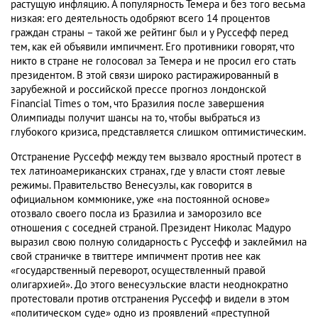
растущую инфляцию. А популярность Темера и без того весьма
низкая: его деятельность одобряют всего 14 процентов
граждан страны – такой же рейтинг был и у Руссефф перед
тем, как ей объявили импичмент. Его противники говорят, что
никто в стране не голосовал за Темера и не просил его стать
президентом. В этой связи широко растиражированный в
зарубежной и российской прессе прогноз лондонской
Financial Times о том, что Бразилия после завершения
Олимпиады получит шансы на то, чтобы выбраться из
глубокого кризиса, представляется слишком оптимистическим.
Отстранение Руссефф между тем вызвало яростный протест в
тех латиноамериканских странах, где у власти стоят левые
режимы. Правительство Венесуэлы, как говорится в
официальном коммюнике, уже «на постоянной основе»
отозвало своего посла из Бразилиа и заморозило все
отношения с соседней страной. Президент Николас Мадуро
выразил свою полную солидарность с Руссефф и заклеймил на
свой страничке в твиттере импичмент против нее как
«государственный переворот, осуществленный правой
олигархией». До этого венесуэльские власти неоднократно
протестовали против отстранения Руссефф и видели в этом
«политическом суде» одно из проявлений «преступной