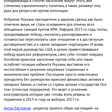
Ахмадинежада и сплотят население вокруг этого, вне
сомнения, харизматичного политика, а также развяжут ему
руки для репрессий против оппозиции.
Избрание Роухани президентом и ядерная сделка, как было
отмечено выше, не стали основанием для отмены всех
обещанных санкций против ИРИ. Эйфория 2013-го года, толпы,
праздновавшие победу, сменились разочарованием и
готовностью пересмотреть свое отношение и к достигнутым
договоренностям, и к своим западным «партнерам». И вновь
этой мерой руководство США, в целом приветствовавшее
победу иранских реформаторов, само себе готовит ловушку.
Озлобляя иранское население против себя, оно также
ослабляет позиции кабинета Роухани, выставляя его
неспособным к решению назревших социальных и
экономических проблем. Последние просто невозможно
преодолеть без разморозки иранских финансовых активов в
западных банках, и снятия со страны ярлыка «государства Оси
зла» (спонсора терроризма). Это ведет к усилению
консерваторов, которые уже готовы взять реванш за
поражение в 2013-м году на выборах 2017-го.
Антон Евстратов
- редактор проекта «Иран настоящий» на