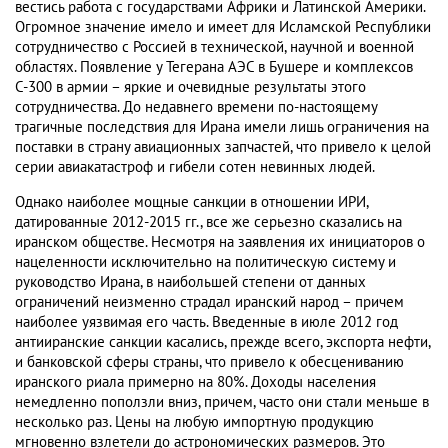
вестись работа с государствами Африки и Латинской Америки.
Огромное значение имело и имеет для Исламской Республики
сотрудничество с Россией в технической, научной и военной
областях. Появление у Тегерана АЭС в Бушере и комплексов
С-300 в армии – яркие и очевидные результаты этого
сотрудничества. До недавнего времени по-настоящему
трагичные последствия для Ирана имели лишь ограничения на
поставки в страну авиационных запчастей, что привело к целой
серии авиакатастроф и гибели сотен невинных людей.
Однако наиболее мощные санкции в отношении ИРИ,
датированные 2012-2015 гг., все же серьезно сказались на
иранском обществе. Несмотря на заявления их инициаторов о
нацеленности исключительно на политическую систему и
руководство Ирана, в наибольшей степени от данных
ограничений неизменно страдал иранский народ – причем
наиболее уязвимая его часть. Введенные в июле 2012 год
антииранские санкции касались, прежде всего, экспорта нефти,
и банковской сферы страны, что привело к обесцениванию
иранского риала примерно на 80%. Доходы населения
немедленно поползли вниз, причем, часто они стали меньше в
несколько раз. Цены на любую импортную продукцию
мгновенно взлетели до астрономических размеров. Это