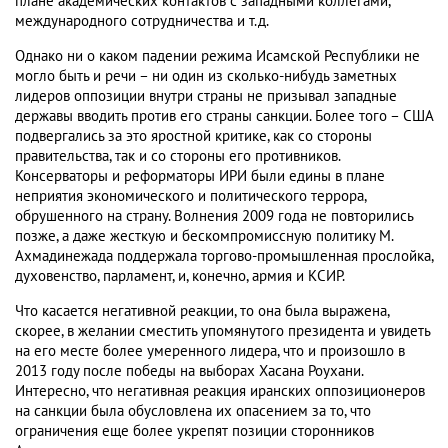
плане академических контактов с западными коллегами,
международного сотрудничества и т.д.
Однако ни о каком падении режима Исамской Республики не
могло быть и речи – ни один из сколько-нибудь заметных
лидеров оппозиции внутри страны не призывал западные
державы вводить против его страны санкции. Более того – США
подвергались за это яростной критике, как со стороны
правительства, так и со стороны его противников.
Консерваторы и реформаторы ИРИ были едины в плане
неприятия экономического и политического террора,
обрушенного на страну. Волнения 2009 года не повторились
позже, а даже жесткую и бескомпромиссную политику М.
Ахмадинежада поддержала торгово-промышленная прослойка,
духовенство, парламент, и, конечно, армия и КСИР.
Что касается негативной реакции, то она была выражена,
скорее, в желании сместить упомянутого президента и увидеть
на его месте более умеренного лидера, что и произошло в
2013 году после победы на выборах Хасана Роухани.
Интересно, что негативная реакция иранских оппозиционеров
на санкции была обусловлена их опасением за то, что
ограничения еще более укрепят позиции сторонников