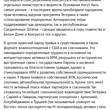
президента США, решениями Конгресса и постановлениями
отдельных министерств и ведомств. Основания могут быть
самые разные – в последнее время преобладали нарушения
прав человека, ядерная программа Тегерана, а также
«спонсирование терроризма». Антииранские меры
поддерживают как демократы, так и республиканцы
Соединенных Штатов – санкции вводились в пору главенства в
Белом Доме и Конгрессе тех и других.
В целом иранский народ привык к существованию в таком
формате взаимоотношений с США и их союзниками. Это
накладывало определенные трудности в основном на
внешнеторговую активность ИРИ, разрушало ее исторически
выстроенные связи с государствами Европы и косвенно
сказывалось на благосостоянии граждан, однако и
стимулировало ИРИ к развитию собственной промышленности
и науки. У Ирана появился собственный ВПК, космические
спутники, автомобильная, промышленность. Кроме того, имел
место активный поиск новых партнеров и союзников. Так
сложились теснейшее союзническое взаимодействие Тегерана
с Сирией и Ливаном, партнерские отношения с Арменией,
Азербайджаном и Турцией (так называемый «поворот на
Восток» эпохи президентства М. Ахмадинежада), активно стала