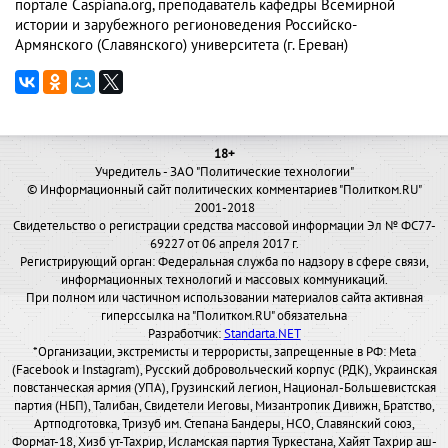
портале Caspiana.org, преподаватель кафедры Всемирной
истории и зарубежного регионоведения Российско-
Армянского (Славянского) университета (г. Ереван)
18+
Учредитель - ЗАО "Политические технологии"
© Информационный сайт политических комментариев "Политком.RU"
2001-2018
Свидетельство о регистрации средства массовой информации Эл № ФС77-
69227 от 06 апреля 2017 г.
Регистрирующий орган: Федеральная служба по надзору в сфере связи,
информационных технологий и массовых коммуникаций.
При полном или частичном использовании материалов сайта активная
гиперссылка на "Политком.RU" обязательна
Разработчик:
Standarta.NET
*Организации, экстремисты и террористы, запрещенные в РФ: Meta
(Facebook и Instagram), Русский добровольческий корпус (РДК), Украинская
повстанческая армия (УПА), Грузинский легион, Национал-Большевистская
партия (НБП), Талибан, Свидетели Иеговы, Мизантропик Дивижн, Братство,
Артподготовка, Тризуб им. Степана Бандеры, НСО, Славянский союз,
Формат-18, Хизб ут-Тахрир, Исламская партия Туркестана, Хайят Тахрир аш-