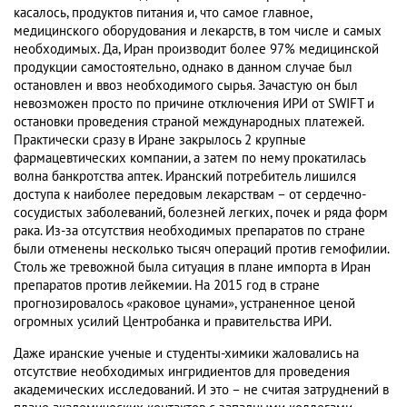
касалось, продуктов питания и, что самое главное,
медицинского оборудования и лекарств, в том числе и самых
необходимых. Да, Иран производит более 97% медицинской
продукции самостоятельно, однако в данном случае был
остановлен и ввоз необходимого сырья. Зачастую он был
невозможен просто по причине отключения ИРИ от SWIFT и
остановки проведения страной международных платежей.
Практически сразу в Иране закрылось 2 крупные
фармацевтических компании, а затем по нему прокатилась
волна банкротства аптек. Иранский потребитель лишился
доступа к наиболее передовым лекарствам – от сердечно-
сосудистых заболеваний, болезней легких, почек и ряда форм
рака. Из-за отсутствия необходимых препаратов по стране
были отменены несколько тысяч операций против гемофилии.
Столь же тревожной была ситуация в плане импорта в Иран
препаратов против лейкемии. На 2015 год в стране
прогнозировалось «раковое цунами», устраненное ценой
огромных усилий Центробанка и правительства ИРИ.
Даже иранские ученые и студенты-химики жаловались на
отсутствие необходимых ингридиентов для проведения
академических исследований. И это – не считая затруднений в