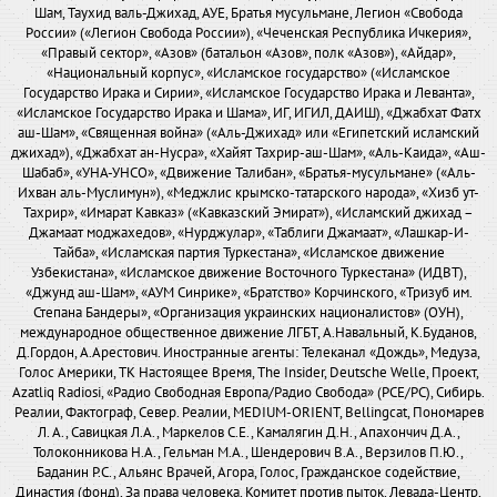
Шам, Таухид валь-Джихад, АУЕ, Братья мусульмане, Легион «Свобода
России» («Легион Свобода России»), «Чеченская Республика Ичкерия»,
«Правый сектор», «Азов» (батальон «Азов», полк «Азов»), «Айдар»,
«Национальный корпус», «Исламское государство» («Исламское
Государство Ирака и Сирии», «Исламское Государство Ирака и Леванта»,
«Исламское Государство Ирака и Шама», ИГ, ИГИЛ, ДАИШ), «Джабхат Фатх
аш-Шам», «Священная война» («Аль-Джихад» или «Египетский исламский
джихад»), «Джабхат ан-Нусра», «Хайят Тахрир-аш-Шам», «Аль-Каида», «Аш-
Шабаб», «УНА-УНСО», «Движение Талибан», «Братья-мусульмане» («Аль-
Ихван аль-Муслимун»), «Меджлис крымско-татарского народа», «Хизб ут-
Тахрир», «Имарат Кавказ» («Кавказский Эмират»), «Исламский джихад –
Джамаат моджахедов», «Нурджулар», «Таблиги Джамаат», «Лашкар-И-
Тайба», «Исламская партия Туркестана», «Исламское движение
Узбекистана», «Исламское движение Восточного Туркестана» (ИДВТ),
«Джунд аш-Шам», «АУМ Синрике», «Братство» Корчинского, «Тризуб им.
Степана Бандеры», «Организация украинских националистов» (ОУН),
международное общественное движение ЛГБТ, А.Навальный, К.Буданов,
Д.Гордон, А.Арестович. Иностранные агенты: Телеканал «Дождь», Медуза,
Голос Америки, ТК Настоящее Время, The Insider, Deutsche Welle, Проект,
Azatliq Radiosi, «Радио Свободная Европа/Радио Свобода» (PCE/PC), Сибирь.
Реалии, Фактограф, Север. Реалии, MEDIUM-ORIENT, Bellingcat, Пономарев
Л. А., Савицкая Л.А., Маркелов С.Е., Камалягин Д.Н., Апахончич Д.А.,
Толоконникова Н.А., Гельман М.А., Шендерович В.А., Верзилов П.Ю.,
Баданин Р.С., Альянс Врачей, Агора, Голос, Гражданское содействие,
Династия (фонд), За права человека, Комитет против пыток, Левада-Центр,