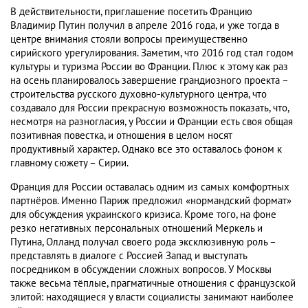
В действительности, приглашение посетить Францию
Владимир Путин получил в апреле 2016 года, и уже тогда в
центре внимания стояли вопросы преимущественно
сирийского урегулирования. Заметим, что 2016 год стал годом
культуры и туризма России во Франции. Плюс к этому как раз
на осень планировалось завершение грандиозного проекта –
строительства русского духовно-культурного центра, что
создавало для России прекрасную возможность показать, что,
несмотря на разногласия, у России и Франции есть своя общая
позитивная повестка, и отношения в целом носят
продуктивный характер. Однако все это оставалось фоном к
главному сюжету – Сирии.
Франция для России оставалась одним из самых комфортных
партнёров. Именно Париж предложил «нормандский формат»
для обсуждения украинского кризиса. Кроме того, на фоне
резко негативных персональных отношений Меркель и
Путина, Олланд получал своего рода эксклюзивную роль –
представлять в диалоге с Россией Запад и выступать
посредником в обсуждении сложных вопросов. У Москвы
также весьма тёплые, прагматичные отношения с французской
элитой: находящиеся у власти социалисты занимают наиболее