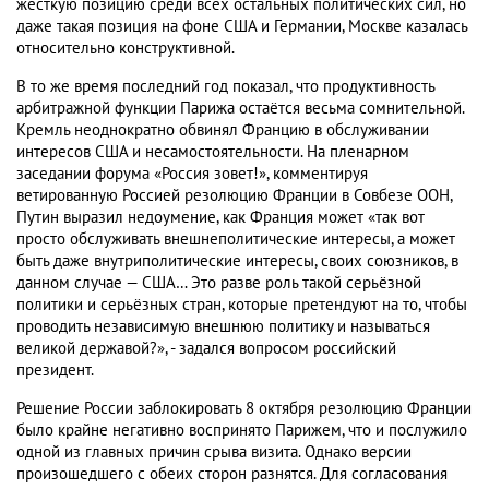
жёсткую позицию среди всех остальных политических сил, но
даже такая позиция на фоне США и Германии, Москве казалась
относительно конструктивной.
В то же время последний год показал, что продуктивность
арбитражной функции Парижа остаётся весьма сомнительной.
Кремль неоднократно обвинял Францию в обслуживании
интересов США и несамостоятельности. На пленарном
заседании форума «Россия зовет!», комментируя
ветированную Россией резолюцию Франции в Совбезе ООН,
Путин выразил недоумение, как Франция может «так вот
просто обслуживать внешнеполитические интересы, а может
быть даже внутриполитические интересы, своих союзников, в
данном случае — США… Это разве роль такой серьёзной
политики и серьёзных стран, которые претендуют на то, чтобы
проводить независимую внешнюю политику и называться
великой державой?», - задался вопросом российский
президент.
Решение России заблокировать 8 октября резолюцию Франции
было крайне негативно воспринято Парижем, что и послужило
одной из главных причин срыва визита. Однако версии
произошедшего с обеих сторон разнятся. Для согласования