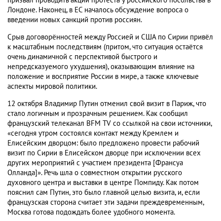
призвал проводить акции протеста у российского посольства в
Лондоне. Наконец, в ЕС началось обсуждение вопроса о
введении новых санкций против россиян.
Срыв договорённостей между Россией и США по Сирии привёл
к масштабным последствиям (притом, что ситуация остаётся
очень динамичной с перспективой быстрого и
непредсказуемого ухудшения), оказывающим влияние на
положение и восприятие России в мире, а также ключевые
аспекты мировой политики.
12 октября Владимир Путин отменил свой визит в Париж, что
стало логичным и прозрачным решением. Как сообщил
французский телеканал BFM TV со ссылкой на свои источники,
«сегодня утром состоялся контакт между Кремлем и
Елисейским дворцом: было предложено провести рабочий
визит по Сирии в Елисейском дворце при исключении всех
других мероприятий с участием президента [Франсуа
Олланда]». Речь шла о совместном открытии русского
духовного центра и выставки в центре Помпиду. Как потом
пояснил сам Путин, это было главной целью визита, и, если
французская сторона считает эти задачи преждевременным,
Москва готова подождать более удобного момента.