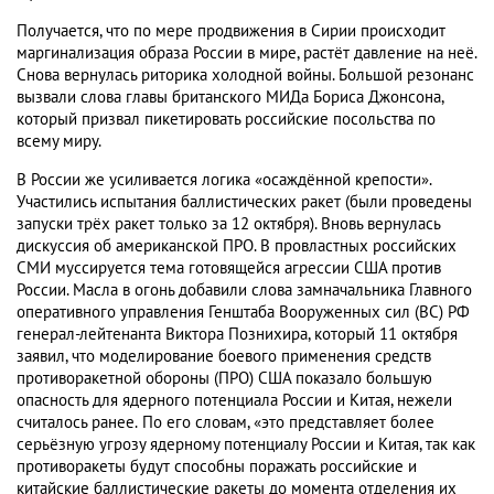
Получается, что по мере продвижения в Сирии происходит
маргинализация образа России в мире, растёт давление на неё.
Снова вернулась риторика холодной войны. Большой резонанс
вызвали слова главы британского МИДа Бориса Джонсона,
который призвал пикетировать российские посольства по
всему миру.
В России же усиливается логика «осаждённой крепости».
Участились испытания баллистических ракет (были проведены
запуски трёх ракет только за 12 октября). Вновь вернулась
дискуссия об американской ПРО. В провластных российских
СМИ муссируется тема готовящейся агрессии США против
России. Масла в огонь добавили слова замначальника Главного
оперативного управления Генштаба Вооруженных сил (ВС) РФ
генерал-лейтенанта Виктора Познихира, который 11 октября
заявил, что моделирование боевого применения средств
противоракетной обороны (ПРО) США показало большую
опасность для ядерного потенциала России и Китая, нежели
считалось ранее.
По его словам, «это представляет более
серьёзную угрозу ядерному потенциалу России и Китая, так как
противоракеты будут способны поражать российские и
китайские баллистические ракеты до момента отделения их