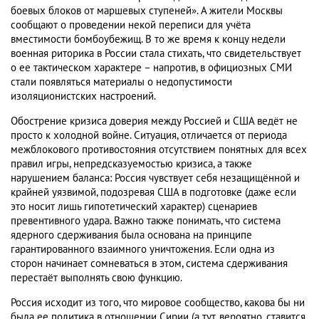
боевых блоков от маршевых ступеней». А жители Москвы
сообщают о проведении некой переписи для учёта
вместимости бомбоубежищ. В то же время к концу недели
военная риторика в России стала стихать, что свидетельствует
о ее тактическом характере – напротив, в официозных СМИ
стали появляться материалы о недопустимости
изоляционистских настроений.
Обострение кризиса доверия между Россией и США ведёт не
просто к холодной войне. Ситуация, отличается от периода
межблокового противостояния отсутствием понятных для всех
правил игры, непредсказуемостью кризиса, а также
нарушением баланса: Россия чувствует себя незащищённой и
крайней уязвимой, подозревая США в подготовке (даже если
это носит лишь гипотетический характер) сценариев
превентивного удара. Важно также понимать, что система
ядерного сдерживания была основана на принципе
гарантированного взаимного уничтожения. Если одна из
сторон начинает сомневаться в этом, система сдерживания
перестаёт выполнять свою функцию.
Россия исходит из того, что мировое сообщество, какова бы ни
была ее политика в отношении Сирии (а тут, вероятно, ставится