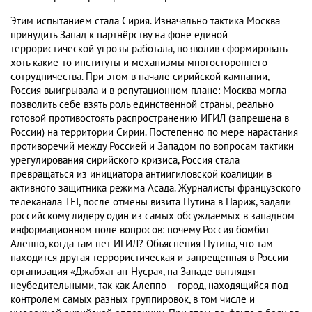
Этим испытанием стала Сирия. Изначально тактика Москва
принудить Запад к партнёрству на фоне единой
террористической угрозы работала, позволив сформировать
хоть какие-то институты и механизмы многостороннего
сотрудничества. При этом в начале сирийской кампании,
Россия выигрывала и в репутационном плане: Москва могла
позволить себе взять роль единственной страны, реально
готовой противостоять распространению ИГИЛ (запрещена в
России) на территории Сирии. Постепенно по мере нарастания
противоречий между Россией и Западом по вопросам тактики
урегулирования сирийского кризиса, Россия стала
превращаться из инициатора антиигиловской коалиции в
активного защитника режима Асада. Журналисты французского
телеканала TFI, после отмены визита Путина в Париж, задали
российскому лидеру один из самых обсуждаемых в западном
информационном поле вопросов: почему Россия бомбит
Алеппо, когда там нет ИГИЛ? Объяснения Путина, что там
находится другая террористическая и запрещенная в России
организация «Джабхат-ан-Нусра», на Западе выглядят
неубедительными, так как Алеппо – город, находящийся под
контролем самых разных группировок, в том числе и