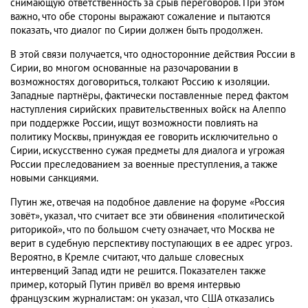
снимающую ответственность за срыв переговоров. При этом
важно, что обе стороны выражают сожаление и пытаются
показать, что диалог по Сирии должен быть продолжен.
В этой связи получается, что односторонние действия России в
Сирии, во многом основанные на разочаровании в
возможностях договориться, толкают Россию к изоляции.
Западные партнёры, фактически поставленные перед фактом
наступления сирийских правительственных войск на Алеппо
при поддержке России, ищут возможности повлиять на
политику Москвы, принуждая ее говорить исключительно о
Сирии, искусственно сужая предметы для диалога и угрожая
России преследованием за военные преступления, а также
новыми санкциями.
Путин же, отвечая на подобное давление на форуме «Россия
зовёт», указал, что считает все эти обвинения «политической
риторикой», что по большом счету означает, что Москва не
верит в судебную перспективу поступающих в ее адрес угроз.
Вероятно, в Кремле считают, что дальше словесных
интервенций Запад идти не решится. Показателен также
пример, который Путин привёл во время интервью
французским журналистам: он указал, что США отказались