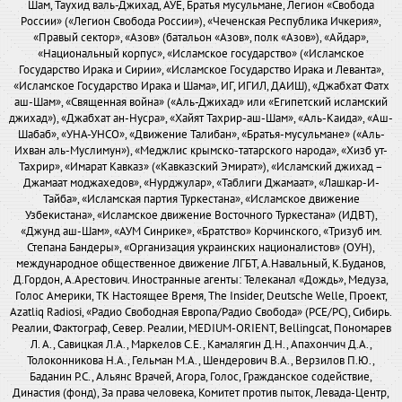
Шам, Таухид валь-Джихад, АУЕ, Братья мусульмане, Легион «Свобода
России» («Легион Свобода России»), «Чеченская Республика Ичкерия»,
«Правый сектор», «Азов» (батальон «Азов», полк «Азов»), «Айдар»,
«Национальный корпус», «Исламское государство» («Исламское
Государство Ирака и Сирии», «Исламское Государство Ирака и Леванта»,
«Исламское Государство Ирака и Шама», ИГ, ИГИЛ, ДАИШ), «Джабхат Фатх
аш-Шам», «Священная война» («Аль-Джихад» или «Египетский исламский
джихад»), «Джабхат ан-Нусра», «Хайят Тахрир-аш-Шам», «Аль-Каида», «Аш-
Шабаб», «УНА-УНСО», «Движение Талибан», «Братья-мусульмане» («Аль-
Ихван аль-Муслимун»), «Меджлис крымско-татарского народа», «Хизб ут-
Тахрир», «Имарат Кавказ» («Кавказский Эмират»), «Исламский джихад –
Джамаат моджахедов», «Нурджулар», «Таблиги Джамаат», «Лашкар-И-
Тайба», «Исламская партия Туркестана», «Исламское движение
Узбекистана», «Исламское движение Восточного Туркестана» (ИДВТ),
«Джунд аш-Шам», «АУМ Синрике», «Братство» Корчинского, «Тризуб им.
Степана Бандеры», «Организация украинских националистов» (ОУН),
международное общественное движение ЛГБТ, А.Навальный, К.Буданов,
Д.Гордон, А.Арестович. Иностранные агенты: Телеканал «Дождь», Медуза,
Голос Америки, ТК Настоящее Время, The Insider, Deutsche Welle, Проект,
Azatliq Radiosi, «Радио Свободная Европа/Радио Свобода» (PCE/PC), Сибирь.
Реалии, Фактограф, Север. Реалии, MEDIUM-ORIENT, Bellingcat, Пономарев
Л. А., Савицкая Л.А., Маркелов С.Е., Камалягин Д.Н., Апахончич Д.А.,
Толоконникова Н.А., Гельман М.А., Шендерович В.А., Верзилов П.Ю.,
Баданин Р.С., Альянс Врачей, Агора, Голос, Гражданское содействие,
Династия (фонд), За права человека, Комитет против пыток, Левада-Центр,