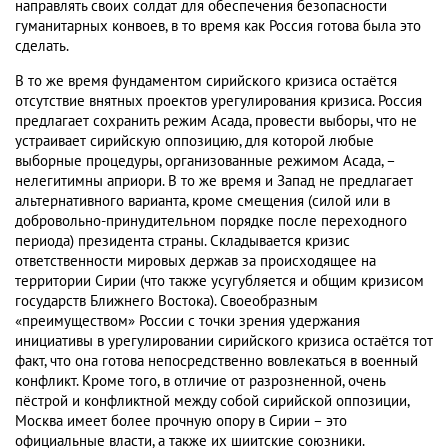
направлять своих солдат для обеспечения безопасности
гуманитарных конвоев, в то время как Россия готова была это
сделать.
В то же время фундаментом сирийского кризиса остаётся
отсутствие внятных проектов урегулирования кризиса. Россия
предлагает сохранить режим Асада, провести выборы, что не
устраивает сирийскую оппозицию, для которой любые
выборные процедуры, организованные режимом Асада, –
нелегитимны априори. В то же время и Запад не предлагает
альтернативного варианта, кроме смещения (силой или в
добровольно-принудительном порядке после переходного
периода) президента страны. Складывается кризис
ответственности мировых держав за происходящее на
территории Сирии (что также усугубляется и общим кризисом
государств Ближнего Востока). Своеобразным
«преимуществом» России с точки зрения удержания
инициативы в урегулировании сирийского кризиса остаётся тот
факт, что она готова непосредственно вовлекаться в военный
конфликт. Кроме того, в отличие от разрозненной, очень
пёстрой и конфликтной между собой сирийской оппозиции,
Москва имеет более прочную опору в Сирии – это
официальные власти, а также их шиитские союзники.