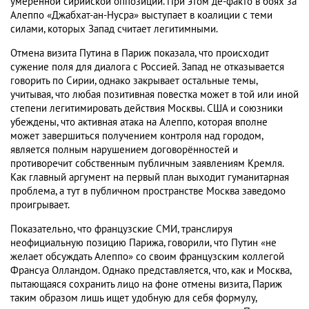
умеренной сирийской оппозиции. При этом де-факто в боях за
Алеппо «Джабхат-ан-Нусра» выступает в коалиции с теми
силами, которых Запад считает легитимными.
Отмена визита Путина в Париж показала, что происходит
сужение поля для диалога с Россией. Запад не отказывается
говорить по Сирии, однако закрывает остальные темы,
учитывая, что любая позитивная повестка может в той или иной
степени легитимировать действия Москвы. США и союзники
убеждены, что активная атака на Алеппо, которая вполне
может завершиться получением контроля над городом,
является полным нарушением договорённостей и
противоречит собственным публичным заявлениям Кремля.
Как главный аргумент на первый план выходит гуманитарная
проблема, а тут в публичном пространстве Москва заведомо
проигрывает.
Показательно, что французские СМИ, транслируя
неофициальную позицию Парижа, говорили, что Путин «не
желает обсуждать Алеппо» со своим французским коллегой
Франсуа Олландом. Однако представляется, что, как и Москва,
пытающаяся сохранить лицо на фоне отмены визита, Париж
таким образом лишь ищет удобную для себя формулу,