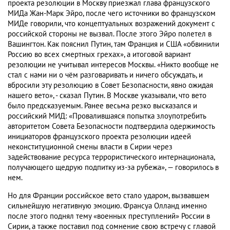
проекта резолюции в Москву приезжал глава французского
МИДа Жан-Марк Эйро, после чего источники во французском
МИДе говорили, что концептуальных возражений документ с
российской стороны не вызвал. После этого Эйро полетел в
Вашингтон. Как пояснил Путин, там Франция и США «обвинили
Россию во всех смертных грехах», а итоговой вариант
резолюции не учитывал интересов Москвы. «Никто вообще не
стал с нами ни о чём разговаривать и ничего обсуждать, и
вбросили эту резолюцию в Совет Безопасности, явно ожидая
нашего вето», - сказал Путин. В Москве указывали, что вето
было предсказуемым. Ранее весьма резко высказался и
российский МИД: «Провалившаяся попытка злоупотребить
авторитетом Совета Безопасности подтвердила одержимость
инициаторов французского проекта резолюции идеей
неконституционной смены власти в Сирии через
задействование ресурса террористического интернационала,
получающего щедрую подпитку из-за рубежа», — говорилось в
нем.
Но для Франции российское вето стало ударом, вызвавшем
сильнейшую негативную эмоцию. Франсуа Олланд именно
после этого поднял тему «военных преступлений» России в
Сирии, а также поставил под сомнение свою встречу с главой