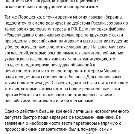
политическим фигурам, которые ассоциируются
исключительно с коррупцией и оппортунизмом.
Тот же Порошенко, с точки зрения многих граждан Украины,
недостаточно смело реагирует на действия России, сохраняя в
то же время деловые интересы в РФ. Если липецкая фабрика
«Рошен» давно стала частью фольклора, то дружеские связи
президента с российскими олигархами вызывают возмущение
у более искушенных в политике украинцев. На фоне минских
соглашений, которые воспринимаются значительной частью
украинского населения как смягченная капитуляция, это
создает плодотворную почву для обвинений в
нечистоплотности и готовности предать интересы Украины
ради процветания собственного бизнеса. Для недовольных
таким положением дел Савченко должна была стать символом
тех сил, которые готовы идти на более решительные шаги
против Москвы и в то же время не отягощены связями с
российскими политиками или бизнесменами.
Однако действия бывшей военной летчицы и новоиспеченного
депутата быстро пошли вразрез с народными чаяниями. Ее
заявления о необходимости вести переговоры напрямую с
пророссийскими сепаратистами были, пожалуй, самым