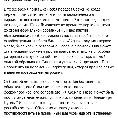
неограниченные перспективы.
В то же время понять, как себя поведет Савченко, когда
перевоплотится из летчицы и политзаключенного в
парламентского политика, не мог никто. Это было видно даже
по поведению Юлии Тимошенко во время ее первой встречи
со своей формальной соратницей. Лидер партии
«Батькивщина», в избирательном списке которой только что
освобожденная экс-боец батальона «Айдар» получила первое
место, была крайне осторожна – словно с бомбой. Она может
стать мощным оружием против врагов, но и вполне способна
разорваться в руках самой Тимошенко. С едва скрываемой
опаской обращался к Савченко и украинский президент Петр
Порошенко на церемонии награждения, которая прошла прямо
в день ее возвращения на родину.
От бывшей летчицы ожидали многого. Для большинства
обывателей, она была символом отчаянного и
бескомпромиссного сопротивления Кремлю. Разве может быть
по-другому с человеком, публично оскорбляющим Владимира
Путина? И все это — накануне вынесения приговора в
российском суде. Обычному человеку хотелось
противопоставить ее привычным для украинца отечественным