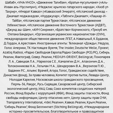
Шабаб», «УНА-УНСО», «Движение Талибан», «Братья-мусульмане» («Аль-
Ихван аль-Муслимун»), «Меджлис крымско-татарского народа», «Хизб ут-
Тахрир», «Имарат Кавказ» («Кавказский Эмират»), «Исламский джихад –
Джамаат моджахедов», «Нурджулар», «Таблиги Джамаат», «Лашкар-И-
Тайба», «Исламская партия Туркестана», «Исламское движение
Узбекистана», «Исламское движение Восточного Туркестана» (ИДВТ),
«Джунд аш-Шам», «АУМ Синрике», «Братство» Корчинского, «Тризуб им.
Степана Бандеры», «Организация украинских националистов» (ОУН),
международное общественное движение ЛГБТ, А.Навальный, К.Буданов,
Д.Гордон, А.Арестович. Иностранные агенты: Телеканал «Дождь», Медуза,
Голос Америки, ТК Настоящее Время, The Insider, Deutsche Welle, Проект,
Azatliq Radiosi, «Радио Свободная Европа/Радио Свобода» (PCE/PC), Сибирь.
Реалии, Фактограф, Север. Реалии, MEDIUM-ORIENT, Bellingcat, Пономарев
Л. А., Савицкая Л.А., Маркелов С.Е., Камалягин Д.Н., Апахончич Д.А.,
Толоконникова Н.А., Гельман М.А., Шендерович В.А., Верзилов П.Ю.,
Баданин Р.С., Альянс Врачей, Агора, Голос, Гражданское содействие,
Династия (фонд), За права человека, Комитет против пыток, Левада-Центр,
Молодая Карелия, Московская школа гражданского просвещения,
Пермь-36, Ракурс, Русь Сидящая, Сахаровский центр, Сибирский
экологический центр, ИАЦ Сова, Союз комитетов солдатских матерей
России, Фонд борьбы с коррупцией (ФБК), Фонд защиты гласности, Фонд
свободы информации, Центр «Насилию.нет», Центр защиты прав СМИ,
Transparency International, «Idel.Реалии», Кавказ.Реалии, Крым.Реалии,
"Сибирь.Реалии", Фонд Беллингкет (Stichting Bellingcat), «Международное
историко-просветительское, благотворительное и правозащитное