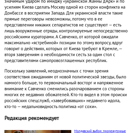
значимым ударом по имиджу «украинской Жанны д'Арк» и по
усилиям Киева сделать Москву одной из сторон конфликта на
Донбассе в восприятии Запада. Для украинской власти такие
прямые переговоры невозможны, потому что в ее
представлении никаких сепаратистов не существуют — есть
лишь вооруженные отряды, контролируемые непосредственно
российскими кураторами. А Савченко, от которой ожидали
максимально «ястребиной» позиции по этому вопросу, вдруг
говорит о действиях, которых от Киева требуют в Кремле, —
вторя заверениям о необходимости сесть за один стол с
представителями самопровозглашенных республик.
Поскольку заявлений, неоднозначных с точки зрения
соответствия ожиданиям от новой политической звезды, было
намного больше, то первоначальный восторг и напряженное
внимание к Савченко сменились разочарованием со стороны
многих ее недавних обожателей. Кто-то видел в этом происки
российских спецслужб, «завербовавших» недавнего идола,
кто-то — недальновидность политика «от сохи».
Редакция рекомендует
Молдавский выбор: промежуточные