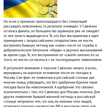
Но если о причинах произошедшего без спекуляций
рассуждать невозможно, то результат очевиден. У Савченко
остались фанаты, но большинство украинцев уже не ожидает
от нее ничего выдающегося. Те, кто был восприимчив к идее
примирения с пророссийскими сепаратистами, не могли
воспринять бывшую летчицу как «свою» после ее службы в
добровольческом батальоне «Айдар» и дерзких высказываний
во время суда. Те, кто воспринимал ее «своей» именно из-за
этого, не могли согласиться с ее последующими заявлениями.
В результате внимание к персоне Савченко начало угасать,
вернувшись на короткое мгновение после ее поездки в
Москву. Сам факт ее появления в российской столице дал
многим повод утверждать, что без одобрения Кремля такая
поездка была бы невозможной. А одобрение это связано
исключительно с тем, что Савченко для Москвы полезна. Для
других появление бывшей военной летчицы в российской
столице неприятно тем, что она, по мнению этих людей,
позволила показать руководство РФ в выгодном свете для