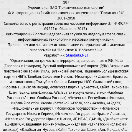
18+
Учредитель - ЗАО "Политические технологии"
© Информационный сайт политических комментариев "Политком.RU"
2001-2018
Свидетельство о регистрации средства массовой информации Эл № ФС77-
69227 от 06 апреля 2017 г.
Регистрирующий орган: Федеральная служба по надзору в сфере связи,
информационных технологий и массовых коммуникаций.
При полном или частичном использовании материалов сайта активная
гиперссылка на "Политком.RU" обязательна
Разработчик:
Standarta.NET
*Организации, экстремисты и террористы, запрещенные в РФ: Meta
(Facebook и Instagram), Русский добровольческий корпус (РДК), Украинская
повстанческая армия (УПА), Грузинский легион, Национал-Большевистская
партия (НБП), Талибан, Свидетели Иеговы, Мизантропик Дивижн, Братство,
Артподготовка, Тризуб им. Степана Бандеры, НСО, Славянский союз,
Формат-18, Хизб ут-Тахрир, Исламская партия Туркестана, Хайят Тахрир аш-
Шам, Таухид валь-Джихад, АУЕ, Братья мусульмане, Легион «Свобода
России» («Легион Свобода России»), «Чеченская Республика Ичкерия»,
«Правый сектор», «Азов» (батальон «Азов», полк «Азов»), «Айдар»,
«Национальный корпус», «Исламское государство» («Исламское
Государство Ирака и Сирии», «Исламское Государство Ирака и Леванта»,
«Исламское Государство Ирака и Шама», ИГ, ИГИЛ, ДАИШ), «Джабхат Фатх
аш-Шам», «Священная война» («Аль-Джихад» или «Египетский исламский
джихад»), «Джабхат ан-Нусра», «Хайят Тахрир-аш-Шам», «Аль-Каида», «Аш-