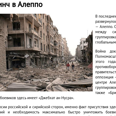
инч в Алеппо
В последне
развернулос
— Алеппо. 
между си
группировк
глобальными
Война док
Полномасш
этого год
противоб
правительст
оппозиция —
центре Але
группирово
также «Бр
 боевиков здесь имеет «Джебхат ан-Нусра».
рсии российской и сирийской сторон, именно факт присутствия зде
вий и необходимость максимально быстро уничтожить боев