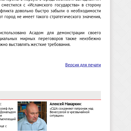
 сместился с «Исламского государства» в сторону
нфликта довольно быстро забыли о необходимости
от город не имеет такого стратегического значения,
использовано Асадом для демонстрации своего
нциальных мирных переговоров также неизбежно
ожно выставлять жесткие требования.
Версия для печати
:
Алексей Макаркин:
Жозеф Аун
«США сохраняют патронаж над
с Дональдом
Венесуэлой в чрезвычайной
ме
ситуации»
объемлющий
ице с