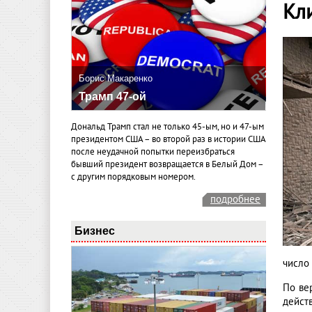
Кл
Борис Макаренко
Трамп 47-ой
Дональд Трамп стал не только 45-ым, но и 47-ым
президентом США – во второй раз в истории США
после неудачной попытки переизбраться
бывший президент возвращается в Белый Дом –
с другим порядковым номером.
подробнее
Бизнес
число
По ве
дейст