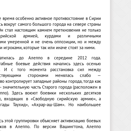
е время особенно активное противостояние в Сирии
ь вокруг самого большого города на севере страны
Он стал настоящим камнем преткновения не только
рийской армией, курдами и различными
ами умеренной и не очень оппозиции, но и между
 игроками, которые так или иначе стоят за ними.
атилась до Алеппо в середине 2012 года.
табные боевые действия начались здесь осенью
а. И с того момента расстановка сил между
орствующими сторонами менялась слабо —
во контролирует западные районы города, тогда как
 значительную часть Старого города (расположен в
ппо). Здесь воюют боевики нескольких десятков
к, входящих в «Свободную сирийскую армию», а
игады Таухид», «Ахрар-аш-Шам». Но наибольшее
сь этой группировки объясняет активизацию боевых
иков в Алеппо. По версии Вашингтона, Алеппо