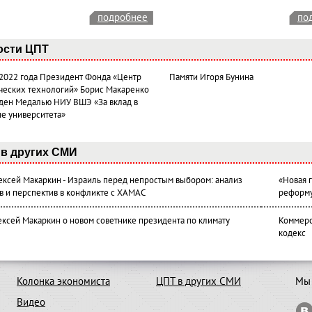
подробнее
по
ости ЦПТ
 2022 года Президент Фонда «Центр
Памяти Игоря Бунина
ческих технологий» Борис Макаренко
ден Медалью НИУ ВШЭ «За вклад в
ие университета»
в других СМИ
лексей Макаркин - Израиль перед непростым выбором: анализ
«Новая 
в и перспектив в конфликте с ХАМАС
реформ
ексей Макаркин о новом советнике президента по климату
Коммерс
кодекс
Колонка экономиста
ЦПТ в других СМИ
Мы 
Видео