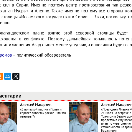
с сил в Сирии. Именно поэтому центр противостояния так резко
хат ан-Нусры» и Алеппо. Также именно поэтому все стороны ко
я столицы «Исламского государства» в Сирии — Ракки, поскольку эт
еппо.
пагандистском плане взятие этой северной столицы будет 
сходства в конфликте. Поэтому дальнейшая тональность поте
рпит изменения. Асад станет менее уступчив, а оппозиции будет сл
Громов
– политический обозреватель
ментарии
Алексей Макаркин:
Алексей Макаркин
«В польской партии «Право и
«Президент Ливана 
справедливость» раскол. Что это
21 июля на встрече 
означает?»
Трампом в Белом до
представил ему все
план по укреплению
стабильности на гран
Израилем»