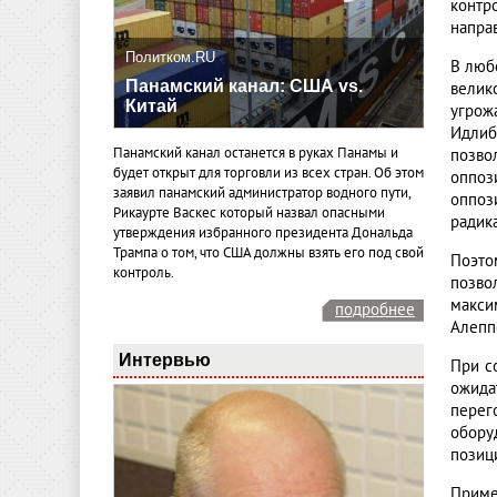
контр
напра
Политком.RU
В люб
Панамский канал: США vs.
велик
Китай
угрож
Идлиб
Панамский канал останется в руках Панамы и
позво
будет открыт для торговли из всех стран. Об этом
оппоз
заявил панамский администратор водного пути,
оппоз
Рикаурте Васкес который назвал опасными
радик
утверждения избранного президента Дональда
Трампа о том, что США должны взять его под свой
Поэто
контроль.
позво
макси
подробнее
Алеппо
Интервью
При с
ожида
перег
обору
позиц
Приме