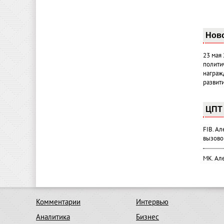
Нов
23 мая
полити
награж
развит
ЦПТ 
FIB. А
вызово
МК. Ал
Комментарии
Интервью
Аналитика
Бизнес