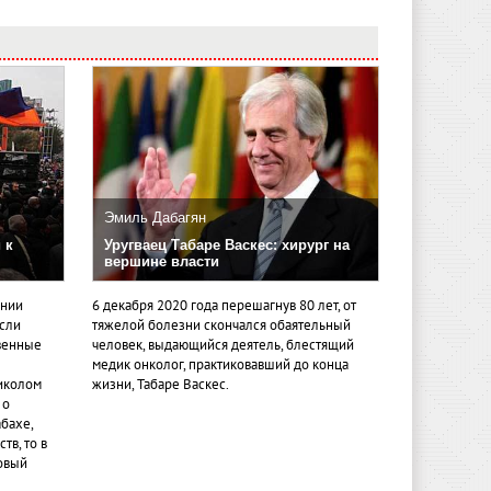
Эмиль Дабагян
 к
Уругваец Табаре Васкес: хирург на
вершине власти
ении
6 декабря 2020 года перешагнув 80 лет, от
если
тяжелой болезни скончался обаятельный
венные
человек, выдающийся деятель, блестящий
медик онколог, практиковавший до конца
иколом
жизни, Табаре Васкес.
 о
бахе,
тв, то в
овый