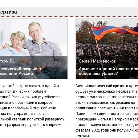
ертиза
тком.RU
Сергей Маркедонов
ленческий разрыв в
Армения: к новой власти или
еменной России
новой республике?
нческий разрыв является одной из
Внутриполитический кризис в Арм
ых политических проблем
бушует уже несколько месяцев. И 
нной России, так как усугубляется
первые массовые антиправительст
пиальной разницей в вопросе
акции, начавшиеся, как реакция на
ации в глобальный мир. События
подписание премьер-министром Н
них полутора лет являются в
Пашиняном совместного заявления
ельной степени попыткой развернуть
прекращении огня в Нагорном Кара
этот разрыв, вернувшись к «норме».
стихли в канун новогодних празднес
феврале 2021 года они получили н
импульс.