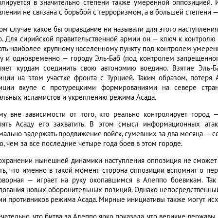
олируется в значительно степени также умеренной оппозицией. 
влении не связана с борьбой с терроризмом, а в большей степени —
ом случае какое бы оправдание ни называли для этого наступления
о. Для сирийской правительственной армии он — ключ к контролю 
ать наиболее крупному населенному пункту под контролем умеренн
у и одновременно — городу Эль-Баб (под контролем запрещенного
ляет курдам соединить свою автономию воедино. Взятие Эль-Б
иции на этом участке фронта с Турцией. Таким образом, потеря
иции вкупе с протурецкими формированиями на севере стра
альных исламистов и укреплению режима Асада.
му вне зависимости от того, кто реально контролирует город
лять Асаду его захватить. В этом смысл информационных ат
мально задержать продвижение войск, сумевших за два месяца — се
, чем за все последние четыре года боев в этом городе.
охранении нынешней динамики наступления оппозиция не сможет 
ть, что именно в такой момент сторона оппозиции вспомнит о пере
оворная — играет на руку окопавшимся в Алеппо боевикам. Та
дования новых оборонительных позиций. Однако непосредственный
ии противников режима Асада. Мирные инициативы также могут исхо
чательно, что битва за Алеппо ярко показала, что великие держав