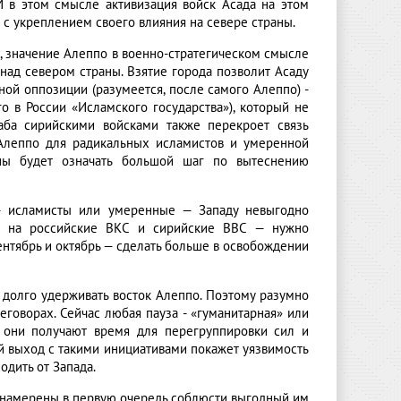
И в этом смысле активизация войск Асада на этом
 с укреплением своего влияния на севере страны.
, значение Алеппо в военно-стратегическом смысле
над севером страны. Взятие города позволит Асаду
ой оппозиции (разумеется, после самого Алеппо) -
 в России «Исламского государства»), который не
аба сирийскими войсками также перекроет связь
 Алеппо для радикальных исламистов и умеренной
ны будет означать большой шаг по вытеснению
 — исламисты или умеренные — Западу невыгодно
ак на российские ВКС и сирийские ВВС — нужно
нтябрь и октябрь — сделать больше в освобождении
долго удерживать восток Алеппо. Поэтому разумно
говорах. Сейчас любая пауза - «гуманитарная» или
к они получают время для перегруппировки сил и
 выход с такими инициативами покажет уязвимость
дить от Запада.
ы намерены в первую очередь соблюсти выгодный им