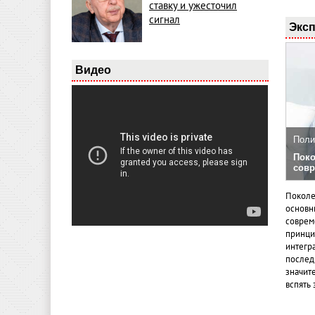
ставку и ужесточил
сигнал
Эксп
Видео
Поли
Поко
совр
Поколе
основн
совреме
принци
интегр
послед
значит
вспять 