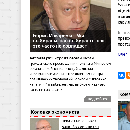
балан
«Джеб
взяти
как Ал
В про
Борис Макаренко: Мы
прево
выбираем, нас выбирают - как
прете
это часто не совпадает
Олег 
Текстовая расшифровка беседы Школы
гражданского просвещения (признана Минюстом
организацией, выполняющей функции
иностранного агента) с президентом Центра
политических технологий Борисом Макаренко
на тему «Мы выбираем, нас выбирают - как это
часто не совпадает».
Ком
подробнее
Колонка экономиста
Никита Масленников
Банк России снизил